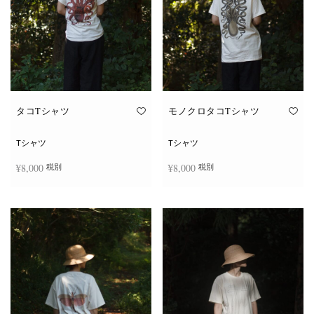
タコTシャツ
モノクロタコTシャツ
Tシャツ
Tシャツ
¥
8,000
¥
8,000
税別
税別
こ
こ
オプションを選択
オプションを選択
の
の
商
商
品
品
に
に
は
は
複
複
数
数
の
の
バ
バ
リ
リ
エ
エ