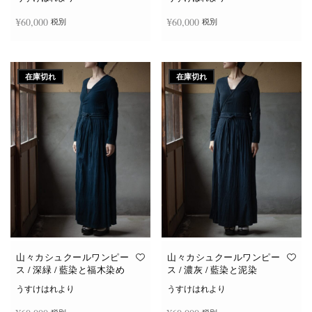
¥
60,000
¥
60,000
税別
税別
続きを読む
続きを読む
在庫切れ
在庫切れ
山々カシュクールワンピー
山々カシュクールワンピー
ス / 深緑 / 藍染と福木染め
ス / 濃灰 / 藍染と泥染
うすけはれより
うすけはれより