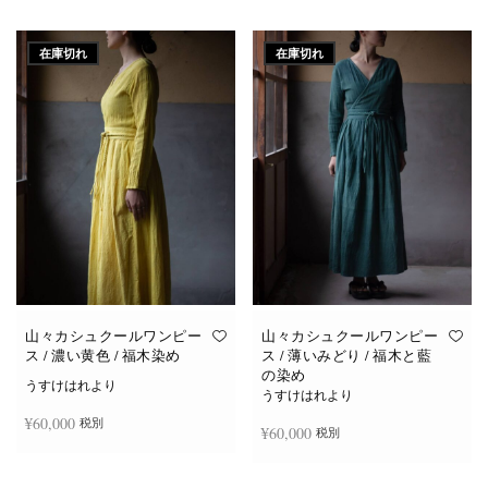
続きを読む
続きを読む
在庫切れ
在庫切れ
山々カシュクールワンピー
山々カシュクールワンピー
ス / 濃い黄色 / 福木染め
ス / 薄いみどり / 福木と藍
の染め
うすけはれより
うすけはれより
¥
60,000
税別
¥
60,000
税別
続きを読む
続きを読む