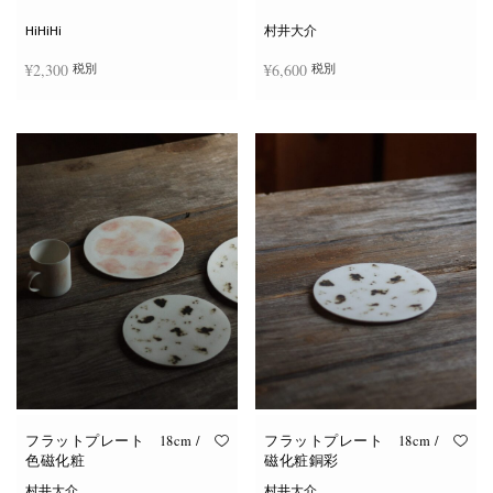
シ
ョ
HiHiHi
村井大介
ン
は
¥
2,300
¥
6,600
税別
税別
商
品
ペ
ー
お買い物カゴに追加
お買い物カゴに追加
ジ
か
ら
選
択
で
き
ま
す
フラットプレート 18cm /
フラットプレート 18cm /
色磁化粧
磁化粧銅彩
村井大介
村井大介