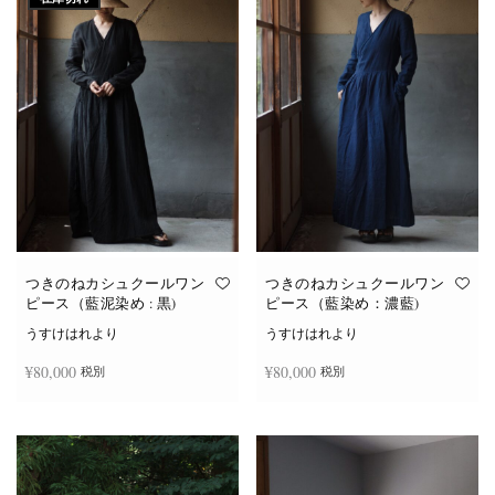
つきのねカシュクールワン
つきのねカシュクールワン
ピース（藍泥染め : 黒)
ピース（藍染め：濃藍)
うすけはれより
うすけはれより
¥
80,000
¥
80,000
税別
税別
続きを読む
お買い物カゴに追加