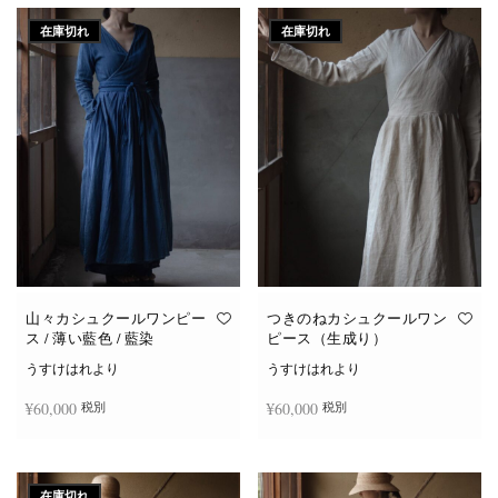
在庫切れ
在庫切れ
山々カシュクールワンピー
つきのねカシュクールワン
ス / 薄い藍色 / 藍染
ピース（生成り）
うすけはれより
うすけはれより
¥
60,000
¥
60,000
税別
税別
続きを読む
続きを読む
在庫切れ