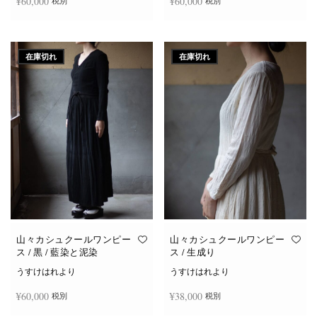
¥
60,000
¥
60,000
税別
税別
続きを読む
続きを読む
在庫切れ
在庫切れ
山々カシュクールワンピー
山々カシュクールワンピー
ス / 黒 / 藍染と泥染
ス / 生成り
うすけはれより
うすけはれより
¥
60,000
¥
38,000
税別
税別