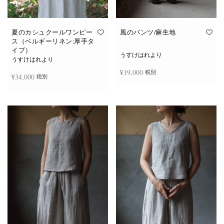
夏のカシュクールワンピー
風のパンツ/麻生地
ス（ベルギーリネン:厚手タ
イプ）
うすけはれより
うすけはれより
¥
19,000
税別
¥
34,000
税別
お買い物カゴに追加
続きを読む