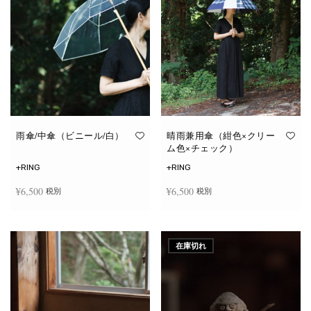
雨傘/中傘（ビニール/白）
晴雨兼用傘（紺色×クリー
ム色×チェック）
+RING
+RING
¥
6,500
¥
6,500
税別
税別
お買い物カゴに追加
お買い物カゴに追加
在庫切れ