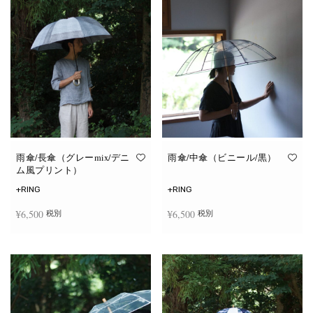
雨傘/長傘（グレーmix/デニ
雨傘/中傘（ビニール/黒）
ム風プリント）
+RING
+RING
¥
6,500
¥
6,500
税別
税別
お買い物カゴに追加
お買い物カゴに追加