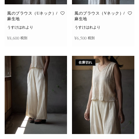
風のブラウス（Uネック）/
風のブラウス（Vネック）/
麻生地
麻生地
うすけはれより
うすけはれより
¥
8,600
¥
6,500
税別
税別
こ
こ
オプションを選択
オプションを選択
の
の
商
商
在庫切れ
品
品
に
に
は
は
複
複
数
数
の
の
バ
バ
リ
リ
エ
エ
ー
ー
シ
シ
ョ
ョ
ン
ン
が
が
あ
あ
り
り
ま
ま
す。
す。