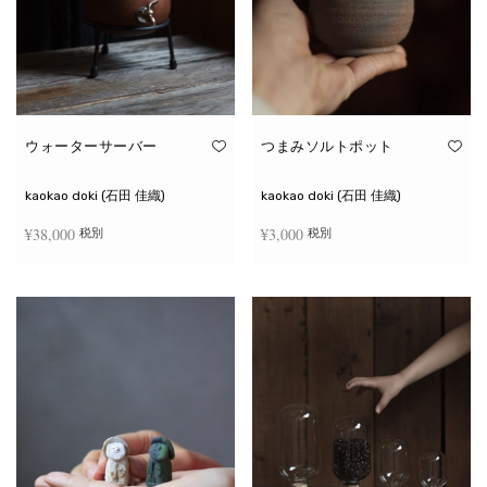
ウォーターサーバー
つまみソルトポット
kaokao doki (石田 佳織)
kaokao doki (石田 佳織)
¥
38,000
¥
3,000
税別
税別
お買い物カゴに追加
続きを読む