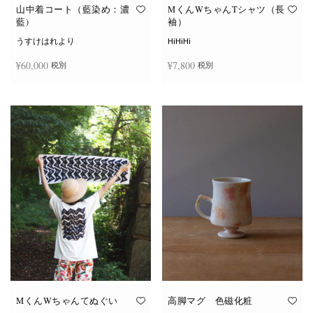
オ
オ
山中着コート（藍染め：濃
MくんWちゃんTシャツ（長
プ
プ
藍)
袖）
シ
シ
ョ
ョ
うすけはれより
HiHiHi
ン
ン
は
は
¥
60,000
¥
7,800
税別
税別
商
商
品
品
ペ
ペ
こ
ー
ー
続きを読む
オプションを選択
の
ジ
ジ
商
か
か
品
ら
ら
に
選
選
は
択
択
複
で
で
数
き
き
の
ま
ま
バ
す
す
リ
エ
ー
シ
ョ
ン
が
あ
り
ま
す。
オ
MくんWちゃんてぬぐい
高脚マグ 色磁化粧
プ