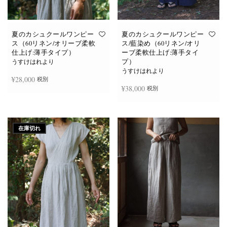
あ
あ
り
り
ま
ま
す。
す。
オ
オ
夏のカシュクールワンピー
夏のカシュクールワンピー
プ
プ
ス（60リネン/オリーブ柔軟
ス/藍染め（60リネン/オリ
シ
シ
仕上げ:薄手タイプ）
ーブ柔軟仕上げ:薄手タイ
ョ
ョ
プ）
ン
ン
うすけはれより
は
は
うすけはれより
商
商
¥
28,000
税別
品
品
¥
38,000
税別
ペ
ペ
ー
ー
ジ
ジ
お買い物カゴに追加
か
か
続きを読む
ら
ら
選
選
在庫切れ
択
択
で
で
き
き
ま
ま
す
す