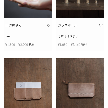
田の神さん
ガラスボトル
ena
うすけはれより
価格
価格
¥
1,800
–
¥
2,000
¥
1,080
–
¥
2,160
税別
税別
帯:
帯:
こ
こ
¥1,800
¥1,080
オプションを選択
オプションを選択
の
の
商
商
–
–
品
品
¥2,000
¥2,160
に
に
は
は
複
複
数
数
の
の
バ
バ
リ
リ
エ
エ
ー
ー
シ
シ
ョ
ョ
ン
ン