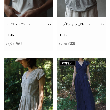
ン
ン
が
が
あ
あ
り
り
ま
ま
す。
す。
オ
オ
ラブTシャツ(白)
ラブTシャツ(グレー)
プ
プ
シ
シ
ョ
ョ
HiHiHi
HiHiHi
ン
ン
は
は
¥
7,500
¥
7,500
税別
税別
商
商
品
品
ペ
ペ
こ
こ
ー
ー
オプションを選択
オプションを選択
の
の
ジ
ジ
商
商
か
か
在庫切れ
品
品
ら
ら
に
に
選
選
は
は
択
択
複
複
で
で
数
数
き
き
の
の
ま
ま
バ
バ
す
す
リ
リ
エ
エ
ー
ー
シ
シ
ョ
ョ
ン
ン
が
が