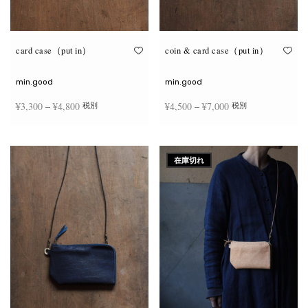
が
が
あ
あ
り
り
ま
ま
す。
す。
オ
オ
card case（put in）
coin & card case（put in）
プ
プ
シ
シ
ョ
ョ
min.good
min.good
ン
ン
は
は
価格
価格
¥
3,300
–
¥
4,800
¥
4,500
–
¥
7,000
税別
税別
商
商
品
品
帯:
帯:
ペ
ペ
こ
こ
ー
ー
¥3,300
¥4,500
オプションを選択
オプションを選択
の
の
ジ
ジ
商
商
–
–
か
か
在庫切れ
品
品
ら
ら
¥4,800
¥7,000
に
に
選
選
は
は
択
択
複
複
で
で
数
数
き
き
の
の
ま
ま
バ
バ
す
す
リ
リ
エ
エ
ー
ー
シ
シ
ョ
ョ
ン
ン
が
が
あ
あ