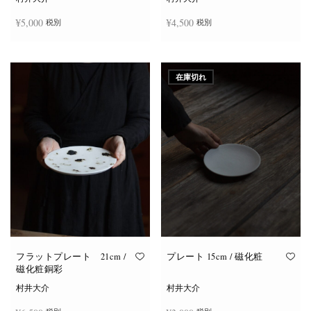
¥
5,000
¥
4,500
税別
税別
お買い物カゴに追加
お買い物カゴに追加
在庫切れ
フラットプレート 21cm /
プレート 15cm / 磁化粧
磁化粧銅彩
村井大介
村井大介