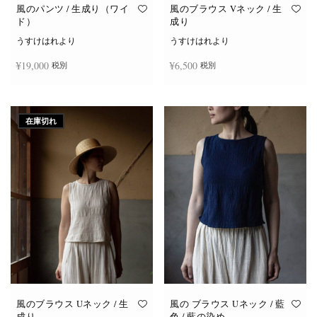
オ
オ
風のパンツ / 生成り（ワイ
風のブラウス Vネック / 生
プ
プ
ド）
成り
シ
シ
ョ
ョ
うすけはれより
うすけはれより
ン
ン
は
は
¥
19,000
¥
6,500
税別
税別
商
商
品
品
ペ
ペ
ー
ー
お買い物カゴに追加
続きを読む
ジ
ジ
か
か
在庫切れ
ら
ら
選
選
択
択
で
で
き
き
ま
ま
す
す
風のブラウス Uネック / 生
風の ブラウス Uネック / 藍
成り
色 / 藍の染め