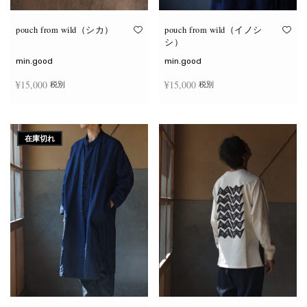
り
り
ま
ま
す。
す。
オ
オ
pouch from wild（シカ）
pouch from wild（イノシ
プ
プ
シ）
シ
シ
ョ
ョ
min.good
min.good
ン
ン
は
は
¥
15,000
¥
15,000
税別
税別
商
商
品
品
ペ
ペ
こ
こ
ー
ー
オプションを選択
オプションを選択
の
の
ジ
ジ
商
商
か
か
在庫切れ
品
品
ら
ら
に
に
選
選
は
は
択
択
複
複
で
で
数
数
き
き
の
の
ま
ま
バ
バ
す
す
リ
リ
エ
エ
ー
ー
シ
シ
ョ
ョ
ン
ン
が
が
あ
あ
り
り
ま
ま
す。
す。