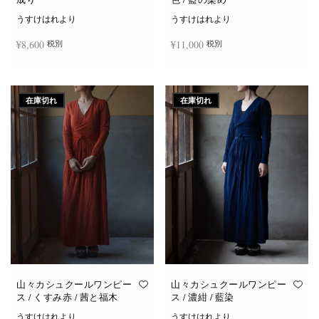
うすけはれより
うすけはれより
¥
8,600
¥
11,000
税別
税別
続きを読む
お買い物カゴに追加
在庫切れ
在庫切れ
山々カシュクールワンピー
山々カシュクールワンピー
ス / くすみ赤 / 茜と福木
ス / 濃紺 / 藍染
うすけはれより
うすけはれより