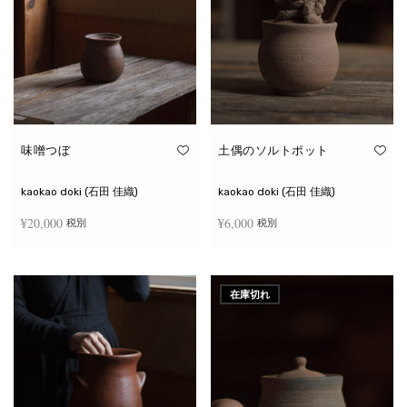
味噌つぼ
土偶のソルトポット
kaokao doki (石田 佳織)
kaokao doki (石田 佳織)
¥
20,000
¥
6,000
税別
税別
お買い物カゴに追加
続きを読む
在庫切れ