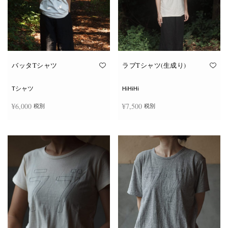
ー
ー
シ
シ
ョ
ョ
ン
ン
が
が
あ
あ
り
り
ま
ま
す。
す。
オ
オ
バッタTシャツ
ラブTシャツ(生成り)
プ
プ
シ
シ
ョ
ョ
Tシャツ
HiHiHi
ン
ン
は
は
¥
6,000
¥
7,500
税別
税別
商
商
品
品
ペ
ペ
こ
こ
ー
ー
オプションを選択
オプションを選択
の
の
ジ
ジ
商
商
か
か
品
品
ら
ら
に
に
選
選
は
は
択
択
複
複
で
で
数
数
き
き
の
の
ま
ま
バ
バ
す
す
リ
リ
エ
エ
ー
ー
シ
シ
ョ
ョ