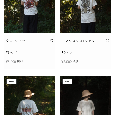
タコTシャツ
モノクロタコTシャツ
Tシャツ
Tシャツ
¥
8,000
¥
8,000
税別
税別
こ
こ
オプションを選択
オプションを選択
の
の
商
商
NEW
NEW
品
品
に
に
は
は
複
複
数
数
の
の
バ
バ
リ
リ
エ
エ