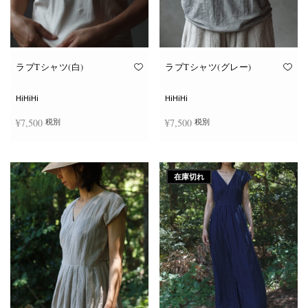
ン
ン
が
が
あ
あ
り
り
ま
ま
す。
す。
オ
オ
ラブTシャツ(白)
ラブTシャツ(グレー)
プ
プ
シ
シ
ョ
ョ
HiHiHi
HiHiHi
ン
ン
は
は
¥
7,500
¥
7,500
税別
税別
商
商
品
品
ペ
ペ
こ
こ
ー
ー
オプションを選択
オプションを選択
の
の
ジ
ジ
商
商
か
か
在庫切れ
品
品
ら
ら
に
に
選
選
は
は
択
択
複
複
で
で
数
数
き
き
の
の
ま
ま
バ
バ
す
す
リ
リ
エ
エ
ー
ー
シ
シ
ョ
ョ
ン
ン
が
が