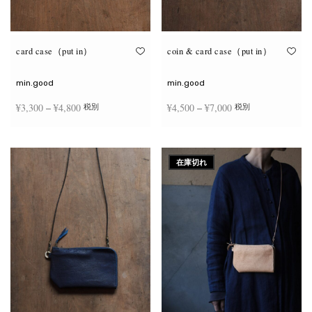
が
が
あ
あ
り
り
ま
ま
す。
す。
オ
オ
card case（put in）
coin & card case（put in）
プ
プ
シ
シ
ョ
ョ
min.good
min.good
ン
ン
は
は
価格
価格
¥
3,300
–
¥
4,800
¥
4,500
–
¥
7,000
税別
税別
商
商
品
品
帯:
帯:
ペ
ペ
こ
こ
ー
ー
¥3,300
¥4,500
オプションを選択
オプションを選択
の
の
ジ
ジ
商
商
–
–
か
か
在庫切れ
品
品
ら
ら
¥4,800
¥7,000
に
に
選
選
は
は
択
択
複
複
で
で
数
数
き
き
の
の
ま
ま
バ
バ
す
す
リ
リ
エ
エ
ー
ー
シ
シ
ョ
ョ
ン
ン
が
が
あ
あ