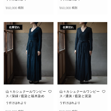
¥
60,000
¥
60,000
税別
税別
続きを読む
続きを読む
在庫切れ
在庫切れ
山々カシュクールワンピー
山々カシュクールワンピー
ス / 深緑 / 藍染と福木染め
ス / 濃灰 / 藍染と泥染
うすけはれより
うすけはれより