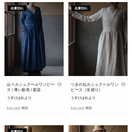
在庫切れ
在庫切れ
山々カシュクールワンピー
つきのねカシュクールワン
ス / 薄い藍色 / 藍染
ピース（生成り）
うすけはれより
うすけはれより
¥
60,000
¥
60,000
税別
税別
続きを読む
続きを読む
在庫切れ