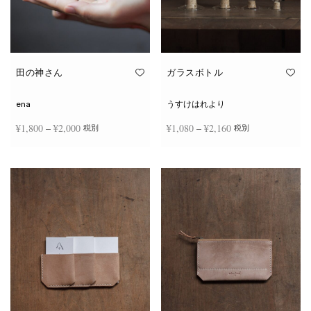
田の神さん
ガラスボトル
ena
うすけはれより
価格
価格
¥
1,800
–
¥
2,000
¥
1,080
–
¥
2,160
税別
税別
帯:
帯:
こ
こ
¥1,800
¥1,080
オプションを選択
オプションを選択
の
の
商
商
–
–
品
品
¥2,000
¥2,160
に
に
は
は
複
複
数
数
の
の
バ
バ
リ
リ
エ
エ
ー
ー
シ
シ
ョ
ョ
ン
ン