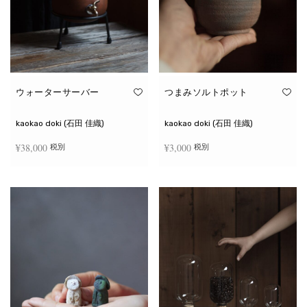
ウォーターサーバー
つまみソルトポット
kaokao doki (石田 佳織)
kaokao doki (石田 佳織)
¥
38,000
¥
3,000
税別
税別
お買い物カゴに追加
続きを読む