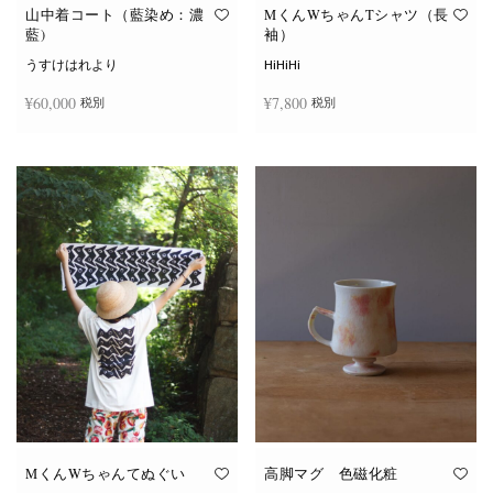
オ
オ
山中着コート（藍染め：濃
MくんWちゃんTシャツ（長
プ
プ
藍)
袖）
シ
シ
ョ
ョ
うすけはれより
HiHiHi
ン
ン
は
は
¥
60,000
¥
7,800
税別
税別
商
商
品
品
ペ
ペ
こ
ー
ー
続きを読む
オプションを選択
の
ジ
ジ
商
か
か
品
ら
ら
に
選
選
は
択
択
複
で
で
数
き
き
の
ま
ま
バ
す
す
リ
エ
ー
シ
ョ
ン
が
あ
り
ま
す。
オ
MくんWちゃんてぬぐい
高脚マグ 色磁化粧
プ