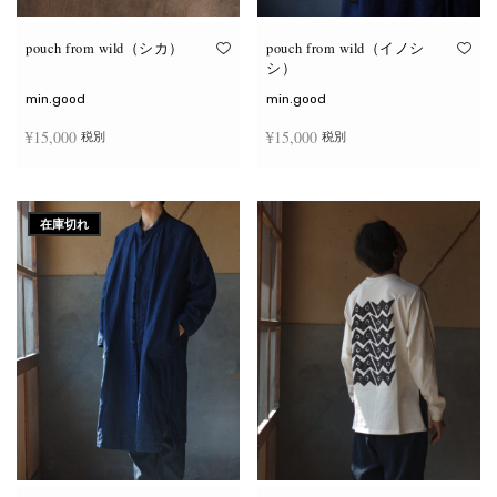
り
り
ま
ま
す。
す。
オ
オ
pouch from wild（シカ）
pouch from wild（イノシ
プ
プ
シ）
シ
シ
ョ
ョ
min.good
min.good
ン
ン
は
は
¥
15,000
¥
15,000
税別
税別
商
商
品
品
ペ
ペ
こ
こ
ー
ー
オプションを選択
オプションを選択
の
の
ジ
ジ
商
商
か
か
在庫切れ
品
品
ら
ら
に
に
選
選
は
は
択
択
複
複
で
で
数
数
き
き
の
の
ま
ま
バ
バ
す
す
リ
リ
エ
エ
ー
ー
シ
シ
ョ
ョ
ン
ン
が
が
あ
あ
り
り
ま
ま
す。
す。