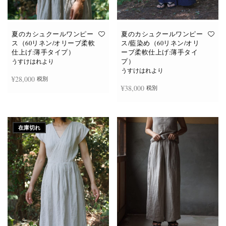
あ
あ
り
り
ま
ま
す。
す。
オ
オ
夏のカシュクールワンピー
夏のカシュクールワンピー
プ
プ
ス（60リネン/オリーブ柔軟
ス/藍染め（60リネン/オリ
シ
シ
仕上げ:薄手タイプ）
ーブ柔軟仕上げ:薄手タイ
ョ
ョ
プ）
ン
ン
うすけはれより
は
は
うすけはれより
商
商
¥
28,000
税別
品
品
¥
38,000
税別
ペ
ペ
ー
ー
ジ
ジ
お買い物カゴに追加
か
か
続きを読む
ら
ら
選
選
在庫切れ
択
択
で
で
き
き
ま
ま
す
す