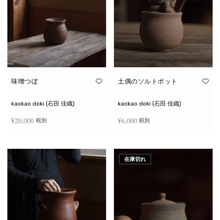
味噌つぼ
土偶のソルトポット
kaokao doki (石田 佳織)
kaokao doki (石田 佳織)
¥
20,000
¥
6,000
税別
税別
お買い物カゴに追加
続きを読む
在庫切れ