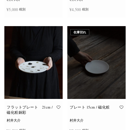
¥
5,000
¥
4,500
税別
税別
お買い物カゴに追加
お買い物カゴに追加
在庫切れ
フラットプレート 21cm /
プレート 15cm / 磁化粧
磁化粧銅彩
村井大介
村井大介