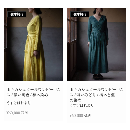
続きを読む
続きを読む
在庫切れ
在庫切れ
山々カシュクールワンピー
山々カシュクールワンピー
ス / 濃い黄色 / 福木染め
ス / 薄いみどり / 福木と藍
の染め
うすけはれより
うすけはれより
¥
60,000
税別
¥
60,000
税別
続きを読む
続きを読む