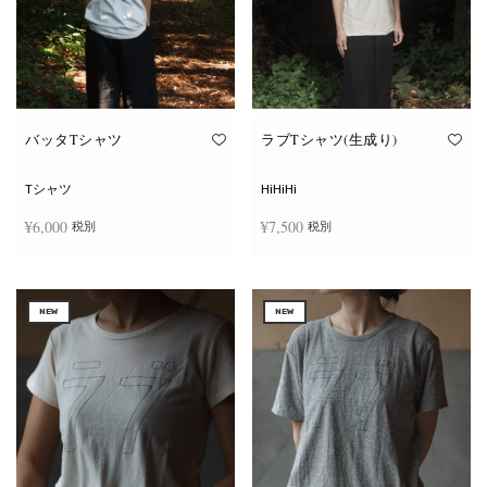
ー
ー
シ
シ
ョ
ョ
ン
ン
が
が
あ
あ
り
り
ま
ま
す。
す。
オ
オ
バッタTシャツ
ラブTシャツ(生成り)
プ
プ
シ
シ
ョ
ョ
Tシャツ
HiHiHi
ン
ン
は
は
¥
6,000
¥
7,500
税別
税別
商
商
品
品
ペ
ペ
こ
こ
ー
ー
オプションを選択
オプションを選択
の
の
ジ
ジ
商
商
か
か
NEW
NEW
品
品
ら
ら
に
に
選
選
は
は
択
択
複
複
で
で
数
数
き
き
の
の
ま
ま
バ
バ
す
す
リ
リ
エ
エ
ー
ー
シ
シ
ョ
ョ