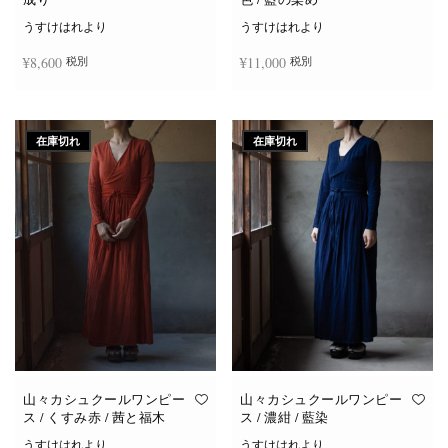
うすけはれより
うすけはれより
¥
8,600
¥
11,000
税別
税別
続きを読む
お買い物カゴに追加
在庫切れ
在庫切れ
山々カシュクールワンピー
山々カシュクールワンピー
ス / くすみ赤 / 茜と福木
ス / 濃紺 / 藍染
うすけはれより
うすけはれより