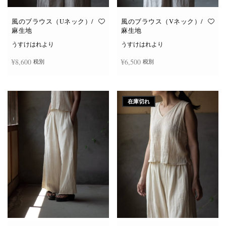
風のブラウス（Uネック）/
風のブラウス（Vネック）/
麻生地
麻生地
うすけはれより
うすけはれより
¥
8,600
¥
6,500
税別
税別
こ
こ
オプションを選択
オプションを選択
の
の
商
商
在庫切れ
品
品
に
に
は
は
複
複
数
数
の
の
バ
バ
リ
リ
エ
エ
ー
ー
シ
シ
ョ
ョ
ン
ン
が
が
あ
あ
り
り
ま
ま
す。
す。