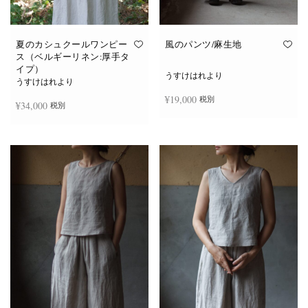
夏のカシュクールワンピー
風のパンツ/麻生地
ス（ベルギーリネン:厚手タ
イプ）
うすけはれより
うすけはれより
¥
19,000
税別
¥
34,000
税別
お買い物カゴに追加
続きを読む