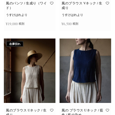
オ
オ
風のパンツ / 生成り（ワイ
風のブラウス Vネック / 生
プ
プ
ド）
成り
シ
シ
ョ
ョ
うすけはれより
うすけはれより
ン
ン
は
は
¥
19,000
¥
6,500
税別
税別
商
商
品
品
ペ
ペ
ー
ー
お買い物カゴに追加
続きを読む
ジ
ジ
か
か
在庫切れ
ら
ら
選
選
択
択
で
で
き
き
ま
ま
す
す
風のブラウス Uネック / 生
風の ブラウス Uネック / 藍
成り
色 / 藍の染め