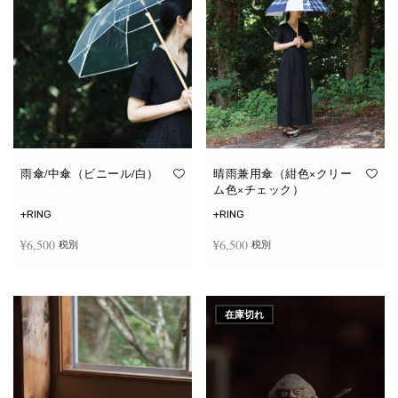
雨傘/中傘（ビニール/白）
晴雨兼用傘（紺色×クリー
ム色×チェック）
+RING
+RING
¥
6,500
¥
6,500
税別
税別
お買い物カゴに追加
お買い物カゴに追加
在庫切れ