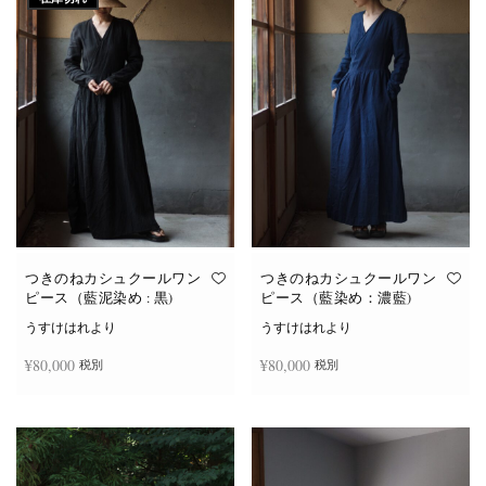
つきのねカシュクールワン
つきのねカシュクールワン
ピース（藍泥染め : 黒)
ピース（藍染め：濃藍)
うすけはれより
うすけはれより
¥
80,000
¥
80,000
税別
税別
続きを読む
お買い物カゴに追加