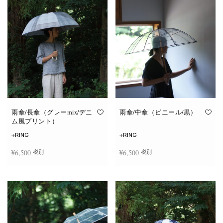
雨傘/長傘（グレーmix/デニ
雨傘/中傘（ビニール/黒）
ム風プリント）
+RING
+RING
¥
6,500
¥
6,500
税別
税別
お買い物カゴに追加
お買い物カゴに追加