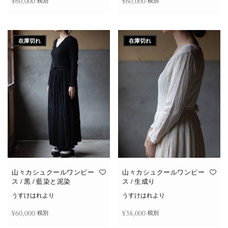
¥
60,000
¥
60,000
税別
税別
続きを読む
続きを読む
在庫切れ
在庫切れ
山々カシュクールワンピー
山々カシュクールワンピー
ス / 黒 / 藍染と泥染
ス / 生成り
うすけはれより
うすけはれより
¥
60,000
¥
38,000
税別
税別