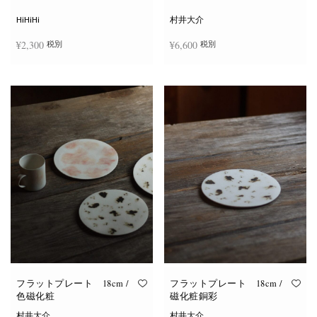
シ
ョ
HiHiHi
村井大介
ン
は
¥
2,300
¥
6,600
税別
税別
商
品
ペ
ー
お買い物カゴに追加
お買い物カゴに追加
ジ
か
ら
選
択
で
き
ま
す
フラットプレート 18cm /
フラットプレート 18cm /
色磁化粧
磁化粧銅彩
村井大介
村井大介