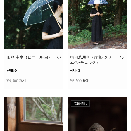
雨傘/中傘（ビニール/白）
晴雨兼用傘（紺色×クリー
ム色×チェック）
+RING
+RING
¥
6,500
¥
6,500
税別
税別
お買い物カゴに追加
お買い物カゴに追加
在庫切れ