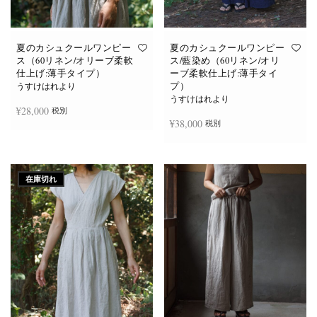
あ
あ
り
り
ま
ま
す。
す。
オ
オ
夏のカシュクールワンピー
夏のカシュクールワンピー
プ
プ
ス（60リネン/オリーブ柔軟
ス/藍染め（60リネン/オリ
シ
シ
仕上げ:薄手タイプ）
ーブ柔軟仕上げ:薄手タイ
ョ
ョ
プ）
ン
ン
うすけはれより
は
は
うすけはれより
商
商
¥
28,000
税別
品
品
¥
38,000
税別
ペ
ペ
ー
ー
ジ
ジ
お買い物カゴに追加
か
か
続きを読む
ら
ら
選
選
在庫切れ
択
択
で
で
き
き
ま
ま
す
す