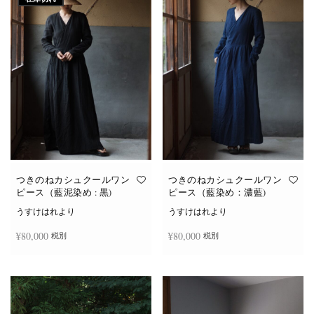
つきのねカシュクールワン
つきのねカシュクールワン
ピース（藍泥染め : 黒)
ピース（藍染め：濃藍)
うすけはれより
うすけはれより
¥
80,000
¥
80,000
税別
税別
続きを読む
お買い物カゴに追加