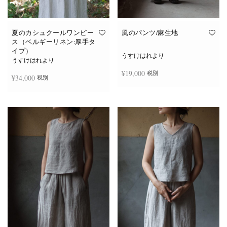
夏のカシュクールワンピー
風のパンツ/麻生地
ス（ベルギーリネン:厚手タ
イプ）
うすけはれより
うすけはれより
¥
19,000
税別
¥
34,000
税別
お買い物カゴに追加
続きを読む