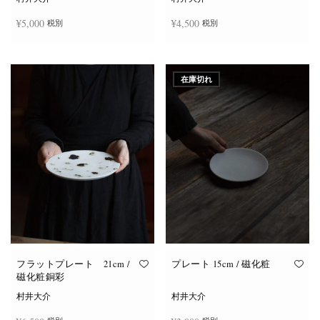
¥
5,000
¥
4,500
税別
税別
お買い物カゴに追加
お買い物カゴに追加
在庫切れ
フラットプレート 21cm /
プレート 15cm / 磁化粧
磁化粧銅彩
村井大介
村井大介