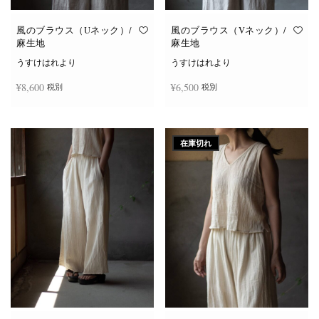
風のブラウス（Uネック）/
風のブラウス（Vネック）/
麻生地
麻生地
うすけはれより
うすけはれより
¥
8,600
¥
6,500
税別
税別
こ
こ
オプションを選択
オプションを選択
の
の
商
商
在庫切れ
品
品
に
に
は
は
複
複
数
数
の
の
バ
バ
リ
リ
エ
エ
ー
ー
シ
シ
ョ
ョ
ン
ン
が
が
あ
あ
り
り
ま
ま
す。
す。