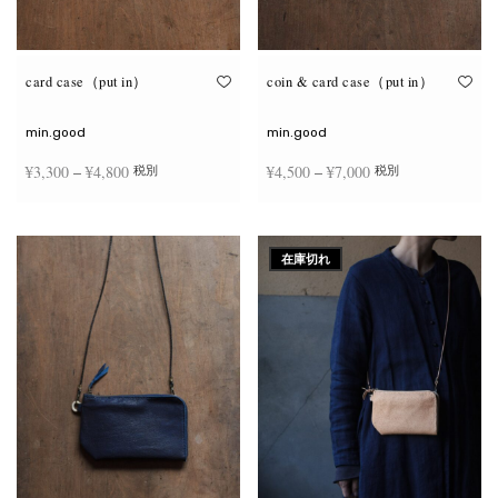
が
が
あ
あ
り
り
ま
ま
す。
す。
オ
オ
card case（put in）
coin & card case（put in）
プ
プ
シ
シ
ョ
ョ
min.good
min.good
ン
ン
は
は
価格
価格
¥
3,300
–
¥
4,800
¥
4,500
–
¥
7,000
税別
税別
商
商
品
品
帯:
帯:
ペ
ペ
こ
こ
ー
ー
¥3,300
¥4,500
オプションを選択
オプションを選択
の
の
ジ
ジ
商
商
–
–
か
か
在庫切れ
品
品
ら
ら
¥4,800
¥7,000
に
に
選
選
は
は
択
択
複
複
で
で
数
数
き
き
の
の
ま
ま
バ
バ
す
す
リ
リ
エ
エ
ー
ー
シ
シ
ョ
ョ
ン
ン
が
が
あ
あ