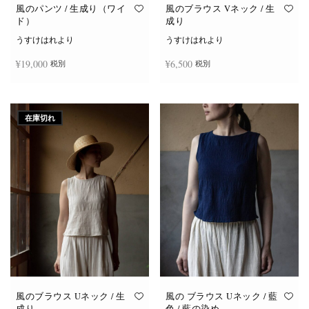
オ
オ
風のパンツ / 生成り（ワイ
風のブラウス Vネック / 生
プ
プ
ド）
成り
シ
シ
ョ
ョ
うすけはれより
うすけはれより
ン
ン
は
は
¥
19,000
¥
6,500
税別
税別
商
商
品
品
ペ
ペ
ー
ー
お買い物カゴに追加
続きを読む
ジ
ジ
か
か
在庫切れ
ら
ら
選
選
択
択
で
で
き
き
ま
ま
す
す
風のブラウス Uネック / 生
風の ブラウス Uネック / 藍
成り
色 / 藍の染め