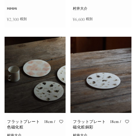
シ
ョ
HiHiHi
村井大介
ン
は
¥
2,300
¥
6,600
税別
税別
商
品
ペ
ー
お買い物カゴに追加
お買い物カゴに追加
ジ
か
ら
選
択
で
き
ま
す
フラットプレート 18cm /
フラットプレート 18cm /
色磁化粧
磁化粧銅彩
村井大介
村井大介