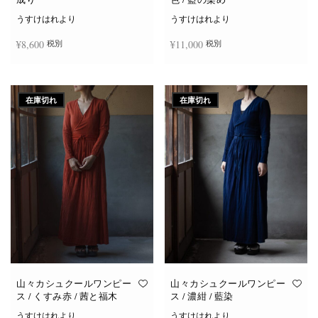
うすけはれより
うすけはれより
¥
8,600
¥
11,000
税別
税別
続きを読む
お買い物カゴに追加
在庫切れ
在庫切れ
山々カシュクールワンピー
山々カシュクールワンピー
ス / くすみ赤 / 茜と福木
ス / 濃紺 / 藍染
うすけはれより
うすけはれより