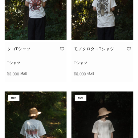
タコTシャツ
モノクロタコTシャツ
Tシャツ
Tシャツ
¥
8,000
¥
8,000
税別
税別
こ
こ
オプションを選択
オプションを選択
の
の
商
商
NEW
NEW
品
品
に
に
は
は
複
複
数
数
の
の
バ
バ
リ
リ
エ
エ