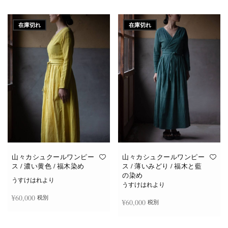
続きを読む
続きを読む
在庫切れ
在庫切れ
山々カシュクールワンピー
山々カシュクールワンピー
ス / 濃い黄色 / 福木染め
ス / 薄いみどり / 福木と藍
の染め
うすけはれより
うすけはれより
¥
60,000
税別
¥
60,000
税別
続きを読む
続きを読む