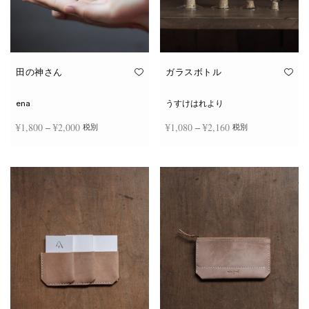
田の神さん
ガラスボトル
ena
うすけはれより
価格
価格
¥
1,800
–
¥
2,000
¥
1,080
–
¥
2,160
税別
税別
帯:
帯:
こ
こ
¥1,800
¥1,080
オプションを選択
オプションを選択
の
の
商
商
–
–
品
品
¥2,000
¥2,160
に
に
は
は
複
複
数
数
の
の
バ
バ
リ
リ
エ
エ
ー
ー
シ
シ
ョ
ョ
ン
ン