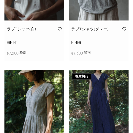
ン
ン
が
が
あ
あ
り
り
ま
ま
す。
す。
オ
オ
ラブTシャツ(白)
ラブTシャツ(グレー)
プ
プ
シ
シ
ョ
ョ
HiHiHi
HiHiHi
ン
ン
は
は
¥
7,500
¥
7,500
税別
税別
商
商
品
品
ペ
ペ
こ
こ
ー
ー
オプションを選択
オプションを選択
の
の
ジ
ジ
商
商
か
か
在庫切れ
品
品
ら
ら
に
に
選
選
は
は
択
択
複
複
で
で
数
数
き
き
の
の
ま
ま
バ
バ
す
す
リ
リ
エ
エ
ー
ー
シ
シ
ョ
ョ
ン
ン
が
が