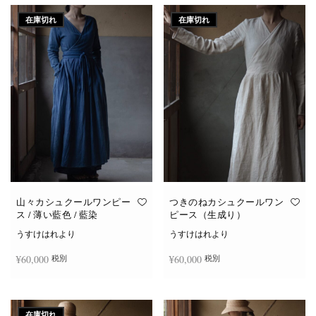
在庫切れ
在庫切れ
山々カシュクールワンピー
つきのねカシュクールワン
ス / 薄い藍色 / 藍染
ピース（生成り）
うすけはれより
うすけはれより
¥
60,000
¥
60,000
税別
税別
続きを読む
続きを読む
在庫切れ