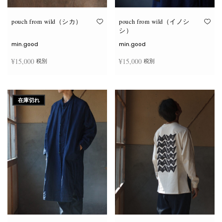
り
り
ま
ま
す。
す。
オ
オ
pouch from wild（シカ）
pouch from wild（イノシ
プ
プ
シ）
シ
シ
ョ
ョ
min.good
min.good
ン
ン
は
は
¥
15,000
¥
15,000
税別
税別
商
商
品
品
ペ
ペ
こ
こ
ー
ー
オプションを選択
オプションを選択
の
の
ジ
ジ
商
商
か
か
在庫切れ
品
品
ら
ら
に
に
選
選
は
は
択
択
複
複
で
で
数
数
き
き
の
の
ま
ま
バ
バ
す
す
リ
リ
エ
エ
ー
ー
シ
シ
ョ
ョ
ン
ン
が
が
あ
あ
り
り
ま
ま
す。
す。