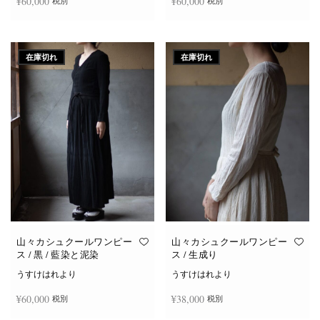
¥
60,000
¥
60,000
税別
税別
続きを読む
続きを読む
在庫切れ
在庫切れ
山々カシュクールワンピー
山々カシュクールワンピー
ス / 黒 / 藍染と泥染
ス / 生成り
うすけはれより
うすけはれより
¥
60,000
¥
38,000
税別
税別