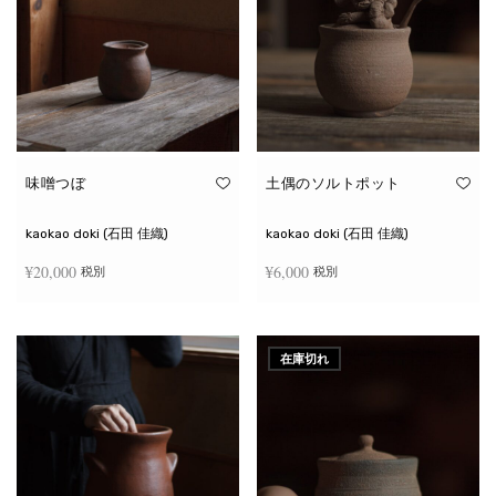
味噌つぼ
土偶のソルトポット
kaokao doki (石田 佳織)
kaokao doki (石田 佳織)
¥
20,000
¥
6,000
税別
税別
お買い物カゴに追加
続きを読む
在庫切れ