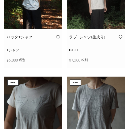
ー
ー
シ
シ
ョ
ョ
ン
ン
が
が
あ
あ
り
り
ま
ま
す。
す。
オ
オ
バッタTシャツ
ラブTシャツ(生成り)
プ
プ
シ
シ
ョ
ョ
Tシャツ
HiHiHi
ン
ン
は
は
¥
6,000
¥
7,500
税別
税別
商
商
品
品
ペ
ペ
こ
こ
ー
ー
オプションを選択
オプションを選択
の
の
ジ
ジ
商
商
か
か
NEW
NEW
品
品
ら
ら
に
に
選
選
は
は
択
択
複
複
で
で
数
数
き
き
の
の
ま
ま
バ
バ
す
す
リ
リ
エ
エ
ー
ー
シ
シ
ョ
ョ