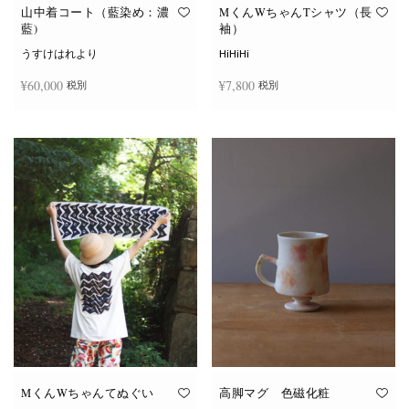
オ
オ
山中着コート（藍染め：濃
MくんWちゃんTシャツ（長
プ
プ
藍)
袖）
シ
シ
ョ
ョ
うすけはれより
HiHiHi
ン
ン
は
は
¥
60,000
¥
7,800
税別
税別
商
商
品
品
ペ
ペ
こ
ー
ー
続きを読む
オプションを選択
の
ジ
ジ
商
か
か
品
ら
ら
に
選
選
は
択
択
複
で
で
数
き
き
の
ま
ま
バ
す
す
リ
エ
ー
シ
ョ
ン
が
あ
り
ま
す。
オ
MくんWちゃんてぬぐい
高脚マグ 色磁化粧
プ