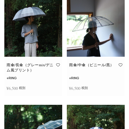
雨傘/長傘（グレーmix/デニ
雨傘/中傘（ビニール/黒）
ム風プリント）
+RING
+RING
¥
6,500
¥
6,500
税別
税別
お買い物カゴに追加
お買い物カゴに追加