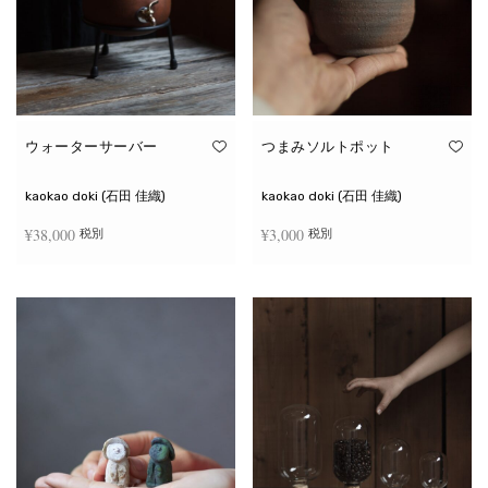
ウォーターサーバー
つまみソルトポット
kaokao doki (石田 佳織)
kaokao doki (石田 佳織)
¥
38,000
¥
3,000
税別
税別
お買い物カゴに追加
続きを読む