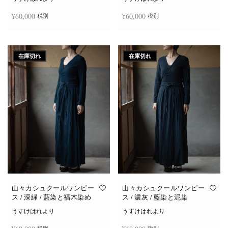
¥
60,000
¥
60,000
税別
税別
続きを読む
続きを読む
在庫切れ
在庫切れ
山々カシュクールワンピー
山々カシュクールワンピー
ス / 深緑 / 藍染と福木染め
ス / 濃灰 / 藍染と泥染
うすけはれより
うすけはれより