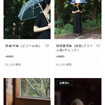
雨傘/中傘（ビニール/白）
晴雨兼用傘（紺色×クリー
ム色×チェック）
+RING
+RING
¥
6,500
¥
6,500
税別
税別
お買い物カゴに追加
お買い物カゴに追加
在庫切れ