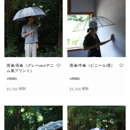
雨傘/長傘（グレーmix/デニ
雨傘/中傘（ビニール/黒）
ム風プリント）
+RING
+RING
¥
6,500
¥
6,500
税別
税別
お買い物カゴに追加
お買い物カゴに追加