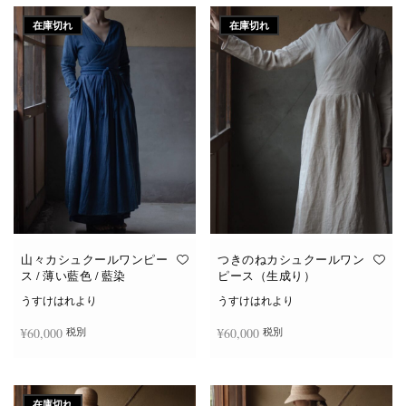
在庫切れ
在庫切れ
山々カシュクールワンピー
つきのねカシュクールワン
ス / 薄い藍色 / 藍染
ピース（生成り）
うすけはれより
うすけはれより
¥
60,000
¥
60,000
税別
税別
続きを読む
続きを読む
在庫切れ