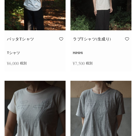
ー
ー
シ
シ
ョ
ョ
ン
ン
が
が
あ
あ
り
り
ま
ま
す。
す。
オ
オ
バッタTシャツ
ラブTシャツ(生成り)
プ
プ
シ
シ
ョ
ョ
Tシャツ
HiHiHi
ン
ン
は
は
¥
6,000
¥
7,500
税別
税別
商
商
品
品
ペ
ペ
こ
こ
ー
ー
オプションを選択
オプションを選択
の
の
ジ
ジ
商
商
か
か
品
品
ら
ら
に
に
選
選
は
は
択
択
複
複
で
で
数
数
き
き
の
の
ま
ま
バ
バ
す
す
リ
リ
エ
エ
ー
ー
シ
シ
ョ
ョ