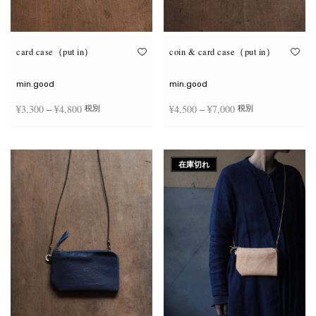
が
が
あ
あ
り
り
ま
ま
す。
す。
オ
オ
card case（put in）
coin & card case（put in）
プ
プ
シ
シ
ョ
ョ
min.good
min.good
ン
ン
は
は
価格
価格
¥
3,300
–
¥
4,800
¥
4,500
–
¥
7,000
税別
税別
商
商
品
品
帯:
帯:
ペ
ペ
こ
こ
ー
ー
¥3,300
¥4,500
オプションを選択
オプションを選択
の
の
ジ
ジ
商
商
–
–
か
か
在庫切れ
品
品
ら
ら
¥4,800
¥7,000
に
に
選
選
は
は
択
択
複
複
で
で
数
数
き
き
の
の
ま
ま
バ
バ
す
す
リ
リ
エ
エ
ー
ー
シ
シ
ョ
ョ
ン
ン
が
が
あ
あ