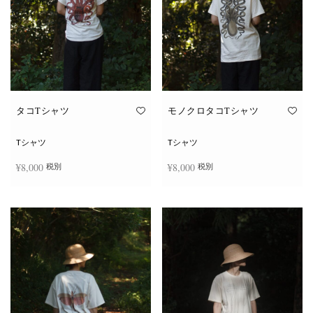
タコTシャツ
モノクロタコTシャツ
Tシャツ
Tシャツ
¥
8,000
¥
8,000
税別
税別
こ
こ
オプションを選択
オプションを選択
の
の
商
商
品
品
に
に
は
は
複
複
数
数
の
の
バ
バ
リ
リ
エ
エ