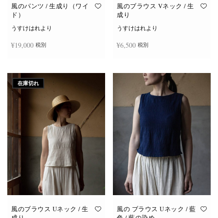
オ
オ
風のパンツ / 生成り（ワイ
風のブラウス Vネック / 生
プ
プ
ド）
成り
シ
シ
ョ
ョ
うすけはれより
うすけはれより
ン
ン
は
は
¥
19,000
¥
6,500
税別
税別
商
商
品
品
ペ
ペ
ー
ー
お買い物カゴに追加
続きを読む
ジ
ジ
か
か
在庫切れ
ら
ら
選
選
択
択
で
で
き
き
ま
ま
す
す
風のブラウス Uネック / 生
風の ブラウス Uネック / 藍
成り
色 / 藍の染め