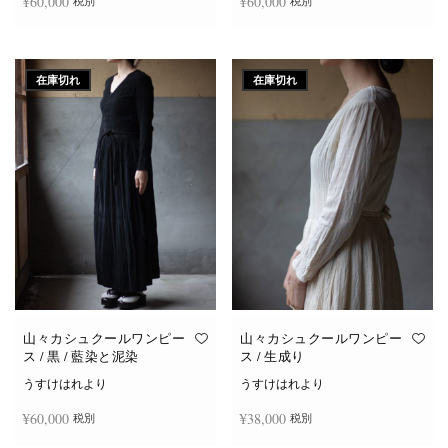
¥
60,000
¥
60,000
税別
税別
続きを読む
続きを読む
在庫切れ
在庫切れ
山々カシュクールワンピー
山々カシュクールワンピー
ス / 黒 / 藍染と泥染
ス / 生成り
うすけはれより
うすけはれより
¥
60,000
¥
38,000
税別
税別