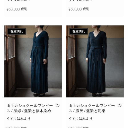
¥
60,000
¥
60,000
税別
税別
続きを読む
続きを読む
在庫切れ
在庫切れ
山々カシュクールワンピー
山々カシュクールワンピー
ス / 深緑 / 藍染と福木染め
ス / 濃灰 / 藍染と泥染
うすけはれより
うすけはれより