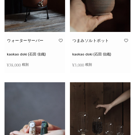
ウォーターサーバー
つまみソルトポット
kaokao doki (石田 佳織)
kaokao doki (石田 佳織)
¥
38,000
¥
3,000
税別
税別
お買い物カゴに追加
続きを読む