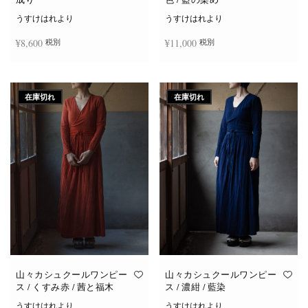
うすけはれより
うすけはれより
¥
8,600
¥
11,000
税別
税別
続きを読む
お買い物カゴに追加
在庫切れ
在庫切れ
山々カシュクールワンピー
山々カシュクールワンピー
ス / くすみ赤 / 茜と福木
ス / 濃紺 / 藍染
うすけはれより
うすけはれより