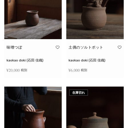
味噌つぼ
土偶のソルトポット
kaokao doki (石田 佳織)
kaokao doki (石田 佳織)
¥
20,000
¥
6,000
税別
税別
お買い物カゴに追加
続きを読む
在庫切れ