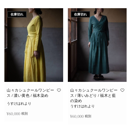
続きを読む
続きを読む
在庫切れ
在庫切れ
山々カシュクールワンピー
山々カシュクールワンピー
ス / 濃い黄色 / 福木染め
ス / 薄いみどり / 福木と藍
の染め
うすけはれより
うすけはれより
¥
60,000
税別
¥
60,000
税別
続きを読む
続きを読む