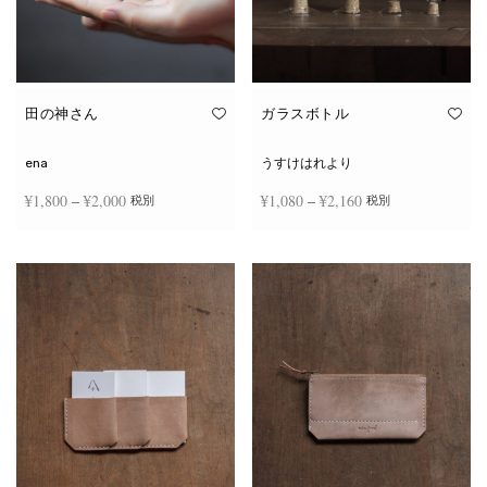
田の神さん
ガラスボトル
ena
うすけはれより
価格
価格
¥
1,800
–
¥
2,000
¥
1,080
–
¥
2,160
税別
税別
帯:
帯:
こ
こ
¥1,800
¥1,080
オプションを選択
オプションを選択
の
の
商
商
–
–
品
品
¥2,000
¥2,160
に
に
は
は
複
複
数
数
の
の
バ
バ
リ
リ
エ
エ
ー
ー
シ
シ
ョ
ョ
ン
ン