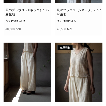
風のブラウス（Uネック）/
風のブラウス（Vネック）/
麻生地
麻生地
うすけはれより
うすけはれより
¥
8,600
¥
6,500
税別
税別
こ
こ
オプションを選択
オプションを選択
の
の
商
商
在庫切れ
品
品
に
に
は
は
複
複
数
数
の
の
バ
バ
リ
リ
エ
エ
ー
ー
シ
シ
ョ
ョ
ン
ン
が
が
あ
あ
り
り
ま
ま
す。
す。