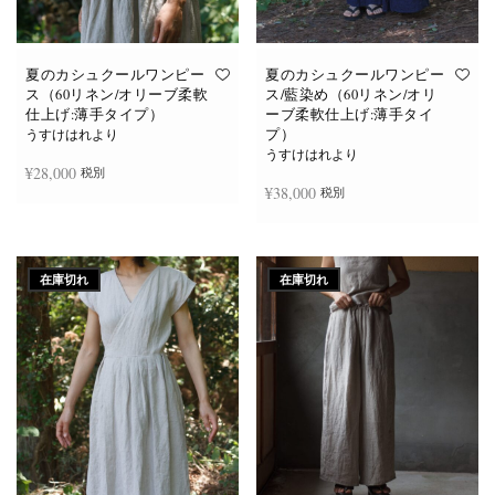
あ
あ
り
り
ま
ま
す。
す。
オ
オ
夏のカシュクールワンピー
夏のカシュクールワンピー
プ
プ
ス（60リネン/オリーブ柔軟
ス/藍染め（60リネン/オリ
シ
シ
仕上げ:薄手タイプ）
ーブ柔軟仕上げ:薄手タイ
ョ
ョ
プ）
ン
ン
うすけはれより
は
は
うすけはれより
商
商
¥
28,000
税別
品
品
¥
38,000
税別
ペ
ペ
ー
ー
ジ
ジ
お買い物カゴに追加
か
か
続きを読む
ら
ら
選
選
在庫切れ
在庫切れ
択
択
で
で
き
き
ま
ま
す
す