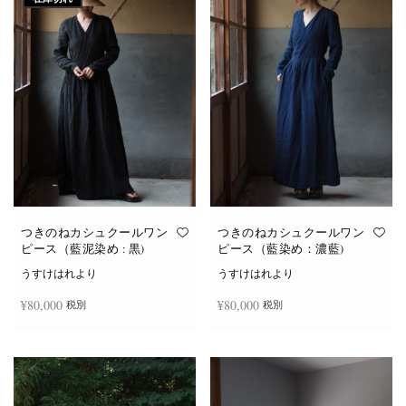
つきのねカシュクールワン
つきのねカシュクールワン
ピース（藍泥染め : 黒)
ピース（藍染め：濃藍)
うすけはれより
うすけはれより
¥
80,000
¥
80,000
税別
税別
続きを読む
お買い物カゴに追加