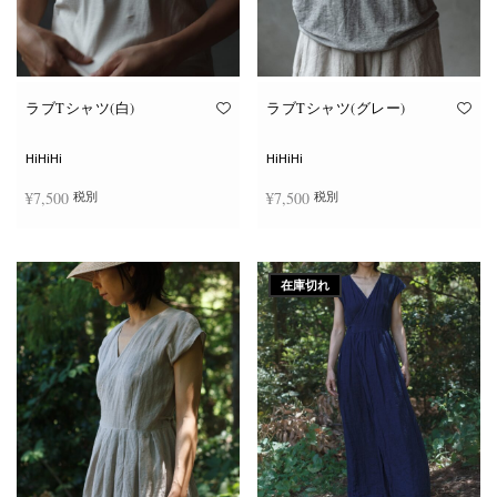
ン
ン
が
が
あ
あ
り
り
ま
ま
す。
す。
オ
オ
ラブTシャツ(白)
ラブTシャツ(グレー)
プ
プ
シ
シ
ョ
ョ
HiHiHi
HiHiHi
ン
ン
は
は
¥
7,500
¥
7,500
税別
税別
商
商
品
品
ペ
ペ
こ
こ
ー
ー
オプションを選択
オプションを選択
の
の
ジ
ジ
商
商
か
か
在庫切れ
品
品
ら
ら
に
に
選
選
は
は
択
択
複
複
で
で
数
数
き
き
の
の
ま
ま
バ
バ
す
す
リ
リ
エ
エ
ー
ー
シ
シ
ョ
ョ
ン
ン
が
が