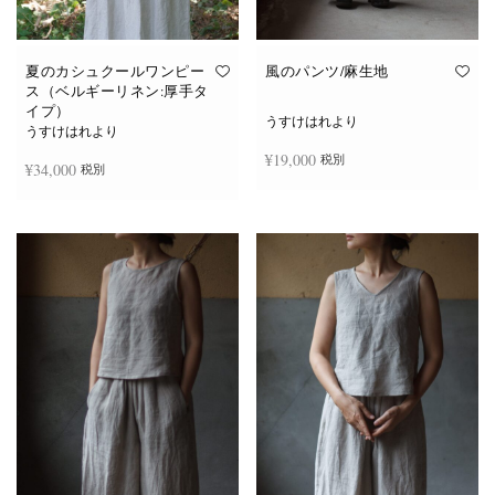
夏のカシュクールワンピー
風のパンツ/麻生地
ス（ベルギーリネン:厚手タ
イプ）
うすけはれより
うすけはれより
¥
19,000
税別
¥
34,000
税別
続きを読む
続きを読む