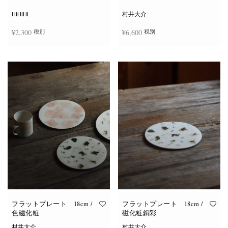
シ
ョ
HiHiHi
村井大介
ン
は
¥
2,300
¥
6,600
税別
税別
商
品
ペ
ー
お買い物カゴに追加
お買い物カゴに追加
ジ
か
ら
選
択
で
き
ま
す
フラットプレート 18cm /
フラットプレート 18cm /
色磁化粧
磁化粧銅彩
村井大介
村井大介