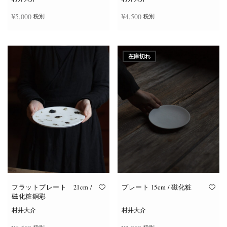
¥
5,000
¥
4,500
税別
税別
お買い物カゴに追加
お買い物カゴに追加
在庫切れ
フラットプレート 21cm /
プレート 15cm / 磁化粧
磁化粧銅彩
村井大介
村井大介