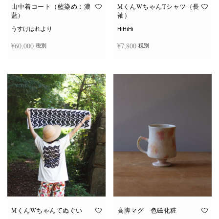
オ
オ
山中着コート（藍染め：濃
MくんWちゃんTシャツ（長
プ
プ
藍)
袖）
シ
シ
ョ
ョ
うすけはれより
HiHiHi
ン
ン
は
は
¥
60,000
¥
7,800
税別
税別
商
商
品
品
ペ
ペ
こ
ー
ー
続きを読む
オプションを選択
の
ジ
ジ
商
か
か
品
ら
ら
に
選
選
は
択
択
複
で
で
数
き
き
の
ま
ま
バ
す
す
リ
エ
ー
シ
ョ
ン
が
あ
り
ま
す。
オ
MくんWちゃんてぬぐい
高脚マグ 色磁化粧
プ