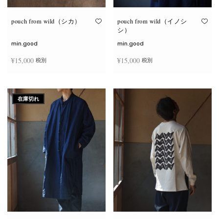
り
り
ま
ま
す。
す。
オ
オ
pouch from wild（シカ）
pouch from wild（イノシ
プ
プ
シ）
シ
シ
ョ
ョ
min.good
min.good
ン
ン
は
は
¥
15,000
¥
15,000
税別
税別
商
商
品
品
ペ
ペ
こ
こ
ー
ー
オプションを選択
オプションを選択
の
の
ジ
ジ
商
商
か
か
在庫切れ
品
品
ら
ら
に
に
選
選
は
は
択
択
複
複
で
で
数
数
き
き
の
の
ま
ま
バ
バ
す
す
リ
リ
エ
エ
ー
ー
シ
シ
ョ
ョ
ン
ン
が
が
あ
あ
り
り
ま
ま
す。
す。