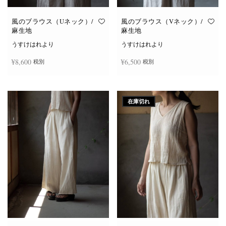
風のブラウス（Uネック）/
風のブラウス（Vネック）/
麻生地
麻生地
うすけはれより
うすけはれより
¥
8,600
¥
6,500
税別
税別
こ
こ
オプションを選択
オプションを選択
の
の
商
商
在庫切れ
品
品
に
に
は
は
複
複
数
数
の
の
バ
バ
リ
リ
エ
エ
ー
ー
シ
シ
ョ
ョ
ン
ン
が
が
あ
あ
り
り
ま
ま
す。
す。