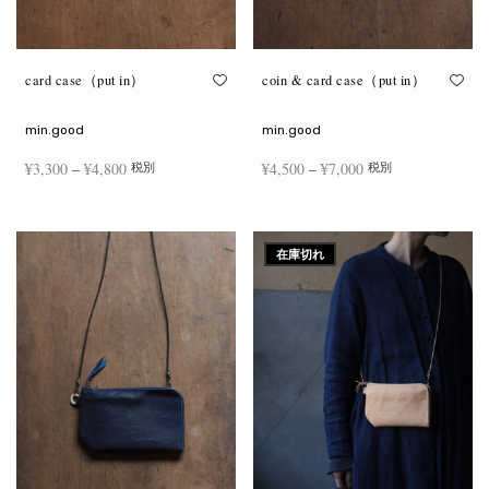
が
が
あ
あ
り
り
ま
ま
す。
す。
オ
オ
card case（put in）
coin & card case（put in）
プ
プ
シ
シ
ョ
ョ
min.good
min.good
ン
ン
は
は
価格
価格
¥
3,300
–
¥
4,800
¥
4,500
–
¥
7,000
税別
税別
商
商
品
品
帯:
帯:
ペ
ペ
こ
こ
ー
ー
¥3,300
¥4,500
オプションを選択
オプションを選択
の
の
ジ
ジ
商
商
–
–
か
か
在庫切れ
品
品
ら
ら
¥4,800
¥7,000
に
に
選
選
は
は
択
択
複
複
で
で
数
数
き
き
の
の
ま
ま
バ
バ
す
す
リ
リ
エ
エ
ー
ー
シ
シ
ョ
ョ
ン
ン
が
が
あ
あ