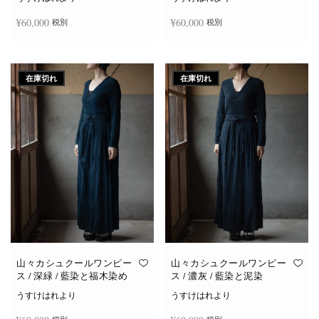
¥
60,000
¥
60,000
税別
税別
続きを読む
続きを読む
在庫切れ
在庫切れ
山々カシュクールワンピー
山々カシュクールワンピー
ス / 深緑 / 藍染と福木染め
ス / 濃灰 / 藍染と泥染
うすけはれより
うすけはれより