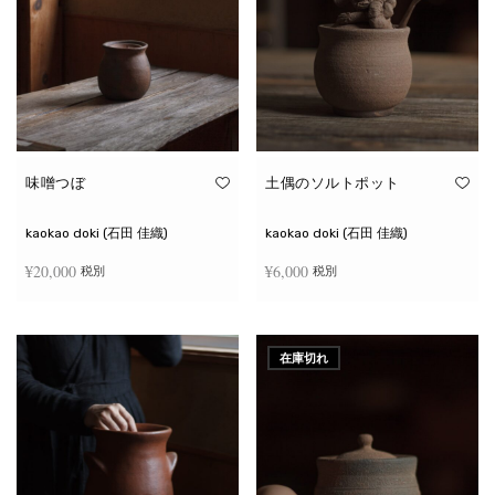
味噌つぼ
土偶のソルトポット
kaokao doki (石田 佳織)
kaokao doki (石田 佳織)
¥
20,000
¥
6,000
税別
税別
お買い物カゴに追加
続きを読む
在庫切れ