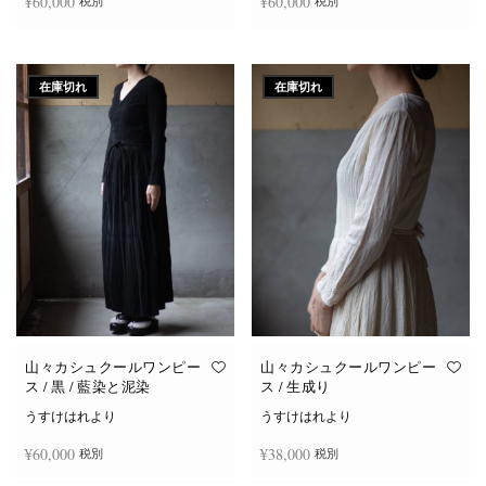
¥
60,000
¥
60,000
税別
税別
続きを読む
続きを読む
在庫切れ
在庫切れ
山々カシュクールワンピー
山々カシュクールワンピー
ス / 黒 / 藍染と泥染
ス / 生成り
うすけはれより
うすけはれより
¥
60,000
¥
38,000
税別
税別