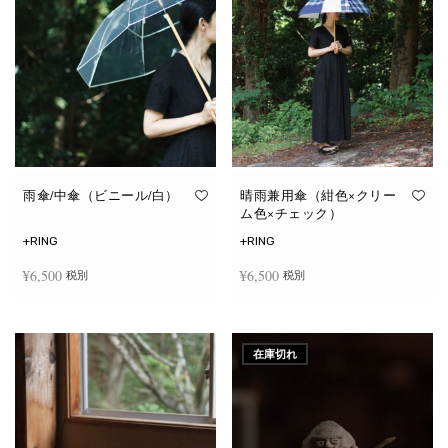
雨傘/中傘（ビニール/白）
晴雨兼用傘（紺色×クリー
ム色×チェック）
+RING
+RING
¥
6,500
¥
6,500
税別
税別
お買い物カゴに追加
お買い物カゴに追加
在庫切れ