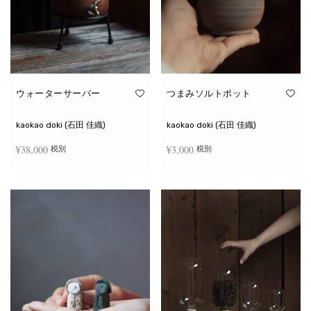
ウォーターサーバー
つまみソルトポット
kaokao doki (石田 佳織)
kaokao doki (石田 佳織)
¥
38,000
¥
3,000
税別
税別
お買い物カゴに追加
続きを読む