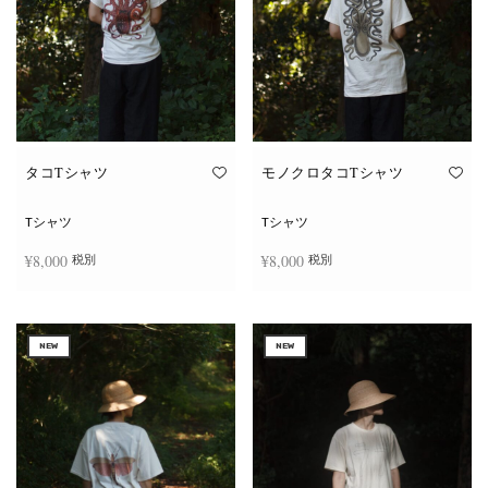
タコTシャツ
モノクロタコTシャツ
Tシャツ
Tシャツ
¥
8,000
¥
8,000
税別
税別
こ
こ
オプションを選択
オプションを選択
の
の
商
商
NEW
NEW
品
品
に
に
は
は
複
複
数
数
の
の
バ
バ
リ
リ
エ
エ