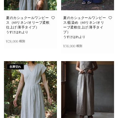
あ
あ
り
り
ま
ま
す。
す。
オ
オ
夏のカシュクールワンピー
夏のカシュクールワンピー
プ
プ
ス（60リネン/オリーブ柔軟
ス/藍染め（60リネン/オリ
シ
シ
仕上げ:薄手タイプ）
ーブ柔軟仕上げ:薄手タイ
ョ
ョ
プ）
ン
ン
うすけはれより
は
は
うすけはれより
商
商
¥
28,000
税別
品
品
¥
38,000
税別
ペ
ペ
ー
ー
ジ
ジ
お買い物カゴに追加
か
か
続きを読む
ら
ら
選
選
在庫切れ
択
択
で
で
き
き
ま
ま
す
す