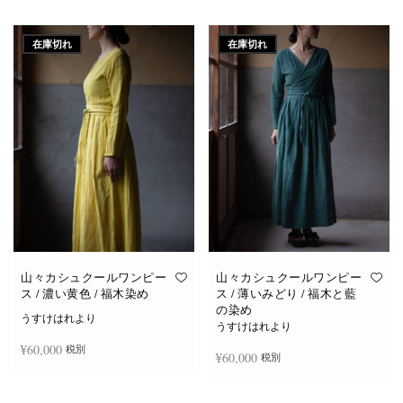
続きを読む
続きを読む
在庫切れ
在庫切れ
山々カシュクールワンピー
山々カシュクールワンピー
ス / 濃い黄色 / 福木染め
ス / 薄いみどり / 福木と藍
の染め
うすけはれより
うすけはれより
¥
60,000
税別
¥
60,000
税別
続きを読む
続きを読む