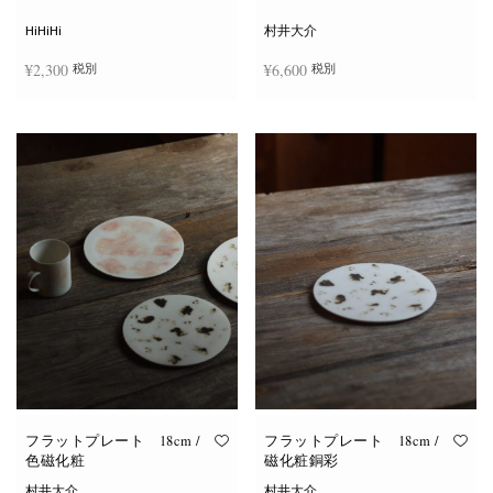
シ
ョ
HiHiHi
村井大介
ン
は
¥
2,300
¥
6,600
税別
税別
商
品
ペ
ー
お買い物カゴに追加
お買い物カゴに追加
ジ
か
ら
選
択
で
き
ま
す
フラットプレート 18cm /
フラットプレート 18cm /
色磁化粧
磁化粧銅彩
村井大介
村井大介