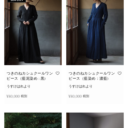
つきのねカシュクールワン
つきのねカシュクールワン
ピース（藍泥染め : 黒)
ピース（藍染め：濃藍)
うすけはれより
うすけはれより
¥
80,000
¥
80,000
税別
税別
続きを読む
お買い物カゴに追加