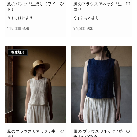
オ
オ
風のパンツ / 生成り（ワイ
風のブラウス Vネック / 生
プ
プ
ド）
成り
シ
シ
ョ
ョ
うすけはれより
うすけはれより
ン
ン
は
は
¥
19,000
¥
6,500
税別
税別
商
商
品
品
ペ
ペ
ー
ー
お買い物カゴに追加
続きを読む
ジ
ジ
か
か
在庫切れ
ら
ら
選
選
択
択
で
で
き
き
ま
ま
す
す
風のブラウス Uネック / 生
風の ブラウス Uネック / 藍
成り
色 / 藍の染め