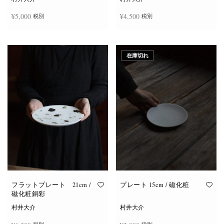
¥
5,000
¥
4,500
税別
税別
お買い物カゴに追加
お買い物カゴに追加
在庫切れ
フラットプレート 21cm /
プレート 15cm / 磁化粧
磁化粧銅彩
村井大介
村井大介