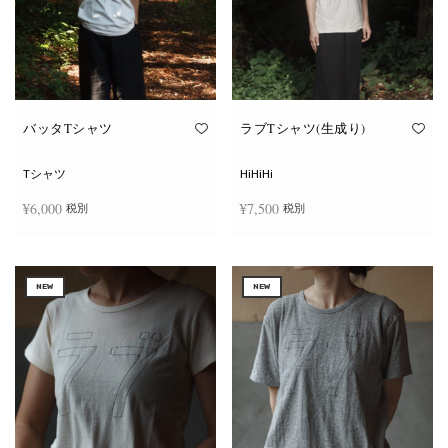
ー
ー
シ
シ
ョ
ョ
ン
ン
が
が
あ
あ
り
り
ま
ま
す。
す。
オ
オ
バッタTシャツ
ラブTシャツ(生成り)
プ
プ
シ
シ
ョ
ョ
Tシャツ
HiHiHi
ン
ン
は
は
¥
6,000
¥
7,500
税別
税別
商
商
品
品
ペ
ペ
こ
こ
ー
ー
オプションを選択
オプションを選択
の
の
ジ
ジ
商
商
か
か
NEW
NEW
品
品
ら
ら
に
に
選
選
は
は
択
択
複
複
で
で
数
数
き
き
の
の
ま
ま
バ
バ
す
す
リ
リ
エ
エ
ー
ー
シ
シ
ョ
ョ