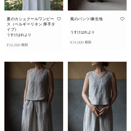
夏のカシュクールワンピー
風のパンツ/麻生地
ス（ベルギーリネン:厚手タ
イプ）
うすけはれより
うすけはれより
¥
19,000
税別
¥
34,000
税別
お買い物カゴに追加
続きを読む