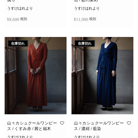
うすけはれより
うすけはれより
¥
8,600
¥
11,000
税別
税別
続きを読む
お買い物カゴに追加
在庫切れ
在庫切れ
山々カシュクールワンピー
山々カシュクールワンピー
ス / くすみ赤 / 茜と福木
ス / 濃紺 / 藍染
うすけはれより
うすけはれより