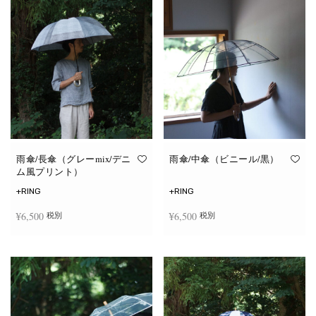
雨傘/長傘（グレーmix/デニ
雨傘/中傘（ビニール/黒）
ム風プリント）
+RING
+RING
¥
6,500
¥
6,500
税別
税別
お買い物カゴに追加
お買い物カゴに追加