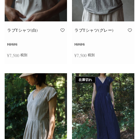
ン
ン
が
が
あ
あ
り
り
ま
ま
す。
す。
オ
オ
ラブTシャツ(白)
ラブTシャツ(グレー)
プ
プ
シ
シ
ョ
ョ
HiHiHi
HiHiHi
ン
ン
は
は
¥
7,500
¥
7,500
税別
税別
商
商
品
品
ペ
ペ
こ
こ
ー
ー
オプションを選択
オプションを選択
の
の
ジ
ジ
商
商
か
か
在庫切れ
品
品
ら
ら
に
に
選
選
は
は
択
択
複
複
で
で
数
数
き
き
の
の
ま
ま
バ
バ
す
す
リ
リ
エ
エ
ー
ー
シ
シ
ョ
ョ
ン
ン
が
が