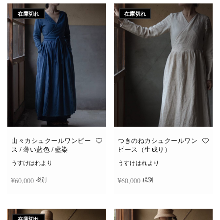
在庫切れ
在庫切れ
山々カシュクールワンピー
つきのねカシュクールワン
ス / 薄い藍色 / 藍染
ピース（生成り）
うすけはれより
うすけはれより
¥
60,000
¥
60,000
税別
税別
続きを読む
続きを読む
在庫切れ