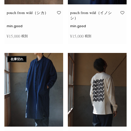
り
り
ま
ま
す。
す。
オ
オ
pouch from wild（シカ）
pouch from wild（イノシ
プ
プ
シ）
シ
シ
ョ
ョ
min.good
min.good
ン
ン
は
は
¥
15,000
¥
15,000
税別
税別
商
商
品
品
ペ
ペ
こ
こ
ー
ー
オプションを選択
オプションを選択
の
の
ジ
ジ
商
商
か
か
在庫切れ
品
品
ら
ら
に
に
選
選
は
は
択
択
複
複
で
で
数
数
き
き
の
の
ま
ま
バ
バ
す
す
リ
リ
エ
エ
ー
ー
シ
シ
ョ
ョ
ン
ン
が
が
あ
あ
り
り
ま
ま
す。
す。