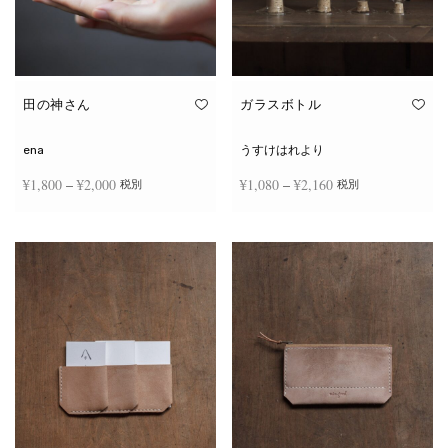
田の神さん
ガラスボトル
ena
うすけはれより
価格
価格
¥
1,800
–
¥
2,000
¥
1,080
–
¥
2,160
税別
税別
帯:
帯:
こ
こ
¥1,800
¥1,080
オプションを選択
オプションを選択
の
の
商
商
–
–
品
品
¥2,000
¥2,160
に
に
は
は
複
複
数
数
の
の
バ
バ
リ
リ
エ
エ
ー
ー
シ
シ
ョ
ョ
ン
ン