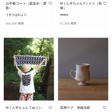
オ
オ
山中着コート（藍染め：濃
MくんWちゃんTシャツ（長
プ
プ
藍)
袖）
シ
シ
ョ
ョ
うすけはれより
HiHiHi
ン
ン
は
は
¥
60,000
¥
7,800
税別
税別
商
商
品
品
ペ
ペ
こ
ー
ー
続きを読む
オプションを選択
の
ジ
ジ
商
か
か
品
ら
ら
に
選
選
は
択
択
複
で
で
数
き
き
の
ま
ま
バ
す
す
リ
エ
ー
シ
ョ
ン
が
あ
り
ま
す。
オ
MくんWちゃんてぬぐい
高脚マグ 色磁化粧
プ