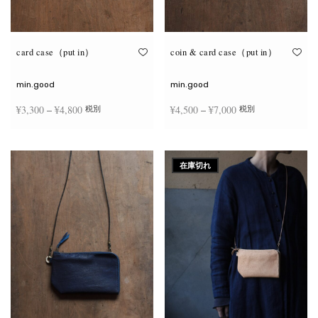
が
が
あ
あ
り
り
ま
ま
す。
す。
オ
オ
card case（put in）
coin & card case（put in）
プ
プ
シ
シ
ョ
ョ
min.good
min.good
ン
ン
は
は
価格
価格
¥
3,300
–
¥
4,800
¥
4,500
–
¥
7,000
税別
税別
商
商
品
品
帯:
帯:
ペ
ペ
こ
こ
ー
ー
¥3,300
¥4,500
オプションを選択
オプションを選択
の
の
ジ
ジ
商
商
–
–
か
か
在庫切れ
品
品
ら
ら
¥4,800
¥7,000
に
に
選
選
は
は
択
択
複
複
で
で
数
数
き
き
の
の
ま
ま
バ
バ
す
す
リ
リ
エ
エ
ー
ー
シ
シ
ョ
ョ
ン
ン
が
が
あ
あ