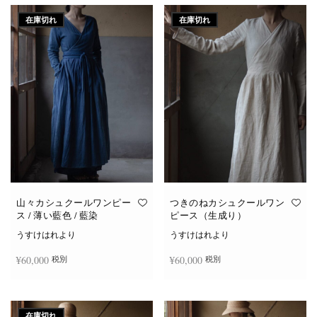
在庫切れ
在庫切れ
山々カシュクールワンピー
つきのねカシュクールワン
ス / 薄い藍色 / 藍染
ピース（生成り）
うすけはれより
うすけはれより
¥
60,000
¥
60,000
税別
税別
続きを読む
続きを読む
在庫切れ