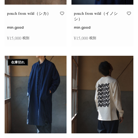
り
り
ま
ま
す。
す。
オ
オ
pouch from wild（シカ）
pouch from wild（イノシ
プ
プ
シ）
シ
シ
ョ
ョ
min.good
min.good
ン
ン
は
は
¥
15,000
¥
15,000
税別
税別
商
商
品
品
ペ
ペ
こ
こ
ー
ー
オプションを選択
オプションを選択
の
の
ジ
ジ
商
商
か
か
在庫切れ
品
品
ら
ら
に
に
選
選
は
は
択
択
複
複
で
で
数
数
き
き
の
の
ま
ま
バ
バ
す
す
リ
リ
エ
エ
ー
ー
シ
シ
ョ
ョ
ン
ン
が
が
あ
あ
り
り
ま
ま
す。
す。