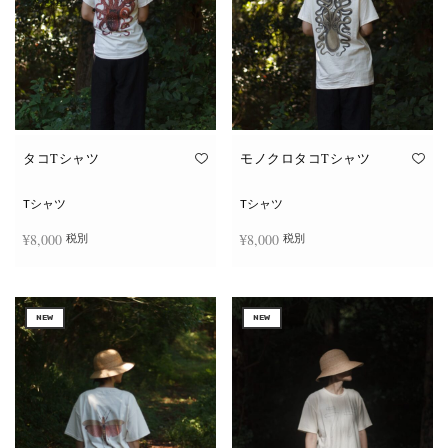
タコTシャツ
モノクロタコTシャツ
Tシャツ
Tシャツ
¥
8,000
¥
8,000
税別
税別
こ
こ
オプションを選択
オプションを選択
の
の
商
商
NEW
NEW
品
品
に
に
は
は
複
複
数
数
の
の
バ
バ
リ
リ
エ
エ