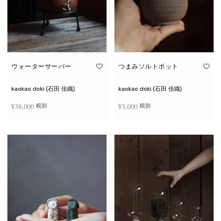
ウォーターサーバー
つまみソルトポット
kaokao doki (石田 佳織)
kaokao doki (石田 佳織)
¥
38,000
¥
3,000
税別
税別
お買い物カゴに追加
続きを読む