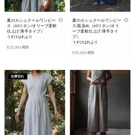
あ
あ
り
り
ま
ま
す。
す。
オ
オ
夏のカシュクールワンピー
夏のカシュクールワンピー
プ
プ
ス（60リネン/オリーブ柔軟
ス/藍染め（60リネン/オリ
シ
シ
仕上げ:薄手タイプ）
ーブ柔軟仕上げ:薄手タイ
ョ
ョ
プ）
ン
ン
うすけはれより
は
は
うすけはれより
商
商
¥
28,000
税別
品
品
¥
38,000
税別
ペ
ペ
ー
ー
ジ
ジ
お買い物カゴに追加
か
か
続きを読む
ら
ら
選
選
在庫切れ
択
択
で
で
き
き
ま
ま
す
す