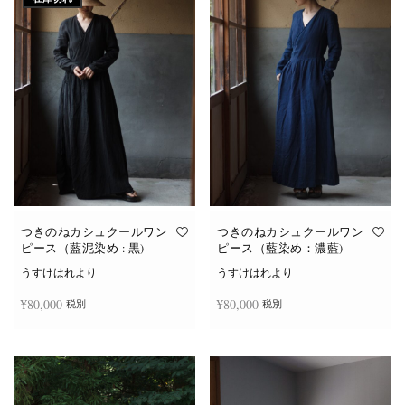
つきのねカシュクールワン
つきのねカシュクールワン
ピース（藍泥染め : 黒)
ピース（藍染め：濃藍)
うすけはれより
うすけはれより
¥
80,000
¥
80,000
税別
税別
続きを読む
お買い物カゴに追加