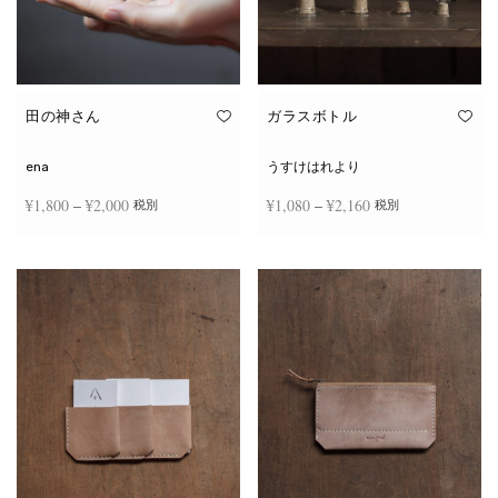
田の神さん
ガラスボトル
ena
うすけはれより
価格
価格
¥
1,800
–
¥
2,000
¥
1,080
–
¥
2,160
税別
税別
帯:
帯:
こ
こ
¥1,800
¥1,080
オプションを選択
オプションを選択
の
の
商
商
–
–
品
品
¥2,000
¥2,160
に
に
は
は
複
複
数
数
の
の
バ
バ
リ
リ
エ
エ
ー
ー
シ
シ
ョ
ョ
ン
ン