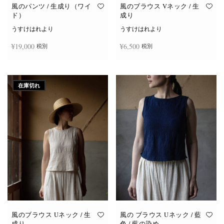
オ
オ
風のパンツ / 生成り（ワイ
風のブラウス Vネック / 生
プ
プ
ド）
成り
シ
シ
ョ
ョ
うすけはれより
うすけはれより
ン
ン
は
は
¥
19,000
¥
6,500
税別
税別
商
商
品
品
ペ
ペ
ー
ー
お買い物カゴに追加
続きを読む
ジ
ジ
か
か
在庫切れ
ら
ら
選
選
択
択
で
で
き
き
ま
ま
す
す
風のブラウス Uネック / 生
風の ブラウス Uネック / 藍
成り
色 / 藍の染め