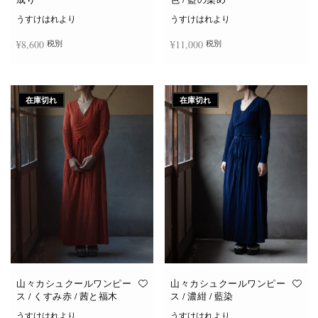
うすけはれより
うすけはれより
¥
8,600
¥
11,000
税別
税別
続きを読む
お買い物カゴに追加
在庫切れ
在庫切れ
山々カシュクールワンピー
山々カシュクールワンピー
ス / くすみ赤 / 茜と福木
ス / 濃紺 / 藍染
うすけはれより
うすけはれより