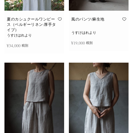
夏のカシュクールワンピー
風のパンツ/麻生地
ス（ベルギーリネン:厚手タ
イプ）
うすけはれより
うすけはれより
¥
19,000
税別
¥
34,000
税別
お買い物カゴに追加
続きを読む