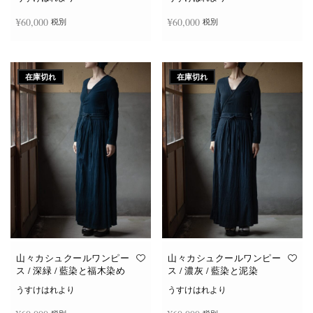
¥
60,000
¥
60,000
税別
税別
続きを読む
続きを読む
在庫切れ
在庫切れ
山々カシュクールワンピー
山々カシュクールワンピー
ス / 深緑 / 藍染と福木染め
ス / 濃灰 / 藍染と泥染
うすけはれより
うすけはれより