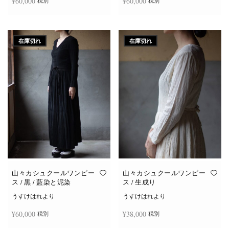
¥
60,000
¥
60,000
税別
税別
続きを読む
続きを読む
在庫切れ
在庫切れ
山々カシュクールワンピー
山々カシュクールワンピー
ス / 黒 / 藍染と泥染
ス / 生成り
うすけはれより
うすけはれより
¥
60,000
¥
38,000
税別
税別