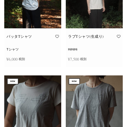
ー
ー
シ
シ
ョ
ョ
ン
ン
が
が
あ
あ
り
り
ま
ま
す。
す。
オ
オ
バッタTシャツ
ラブTシャツ(生成り)
プ
プ
シ
シ
ョ
ョ
Tシャツ
HiHiHi
ン
ン
は
は
¥
6,000
¥
7,500
税別
税別
商
商
品
品
ペ
ペ
こ
こ
ー
ー
オプションを選択
オプションを選択
の
の
ジ
ジ
商
商
か
か
NEW
NEW
品
品
ら
ら
に
に
選
選
は
は
択
択
複
複
で
で
数
数
き
き
の
の
ま
ま
バ
バ
す
す
リ
リ
エ
エ
ー
ー
シ
シ
ョ
ョ