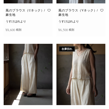
風のブラウス（Uネック）/
風のブラウス（Vネック）/
麻生地
麻生地
うすけはれより
うすけはれより
¥
8,600
¥
6,500
税別
税別
こ
こ
オプションを選択
オプションを選択
の
の
商
商
在庫切れ
品
品
に
に
は
は
複
複
数
数
の
の
バ
バ
リ
リ
エ
エ
ー
ー
シ
シ
ョ
ョ
ン
ン
が
が
あ
あ
り
り
ま
ま
す。
す。