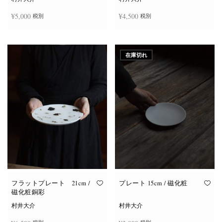
¥
5,000
¥
4,500
税別
税別
お買い物カゴに追加
お買い物カゴに追加
在庫切れ
フラットプレート 21cm /
プレート 15cm / 磁化粧
磁化粧銅彩
村井大介
村井大介