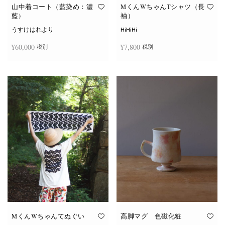
オ
オ
山中着コート（藍染め：濃
MくんWちゃんTシャツ（長
プ
プ
藍)
袖）
シ
シ
ョ
ョ
うすけはれより
HiHiHi
ン
ン
は
は
¥
60,000
¥
7,800
税別
税別
商
商
品
品
ペ
ペ
こ
ー
ー
続きを読む
オプションを選択
の
ジ
ジ
商
か
か
品
ら
ら
に
選
選
は
択
択
複
で
で
数
き
き
の
ま
ま
バ
す
す
リ
エ
ー
シ
ョ
ン
が
あ
り
ま
す。
オ
MくんWちゃんてぬぐい
高脚マグ 色磁化粧
プ