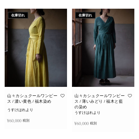
続きを読む
続きを読む
在庫切れ
在庫切れ
山々カシュクールワンピー
山々カシュクールワンピー
ス / 濃い黄色 / 福木染め
ス / 薄いみどり / 福木と藍
の染め
うすけはれより
うすけはれより
¥
60,000
税別
¥
60,000
税別
続きを読む
続きを読む