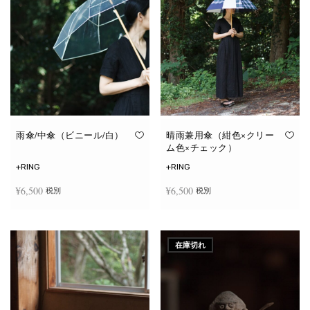
雨傘/中傘（ビニール/白）
晴雨兼用傘（紺色×クリー
ム色×チェック）
+RING
+RING
¥
6,500
¥
6,500
税別
税別
お買い物カゴに追加
お買い物カゴに追加
在庫切れ