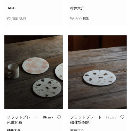
シ
ョ
HiHiHi
村井大介
ン
は
¥
2,300
¥
6,600
税別
税別
商
品
ペ
ー
お買い物カゴに追加
お買い物カゴに追加
ジ
か
ら
選
択
で
き
ま
す
フラットプレート 18cm /
フラットプレート 18cm /
色磁化粧
磁化粧銅彩
村井大介
村井大介