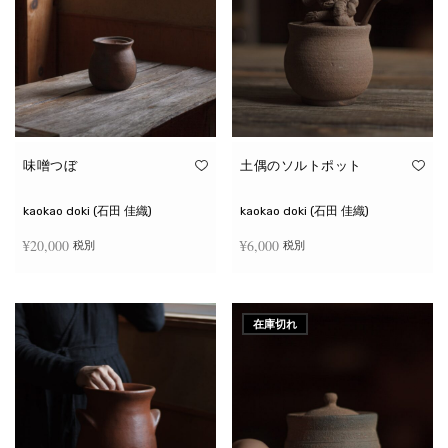
味噌つぼ
土偶のソルトポット
kaokao doki (石田 佳織)
kaokao doki (石田 佳織)
¥
20,000
¥
6,000
税別
税別
お買い物カゴに追加
続きを読む
在庫切れ