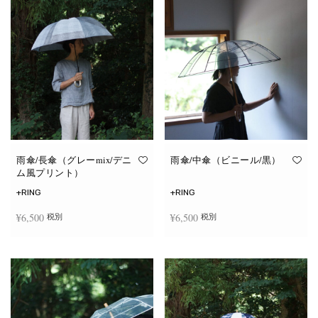
雨傘/長傘（グレーmix/デニ
雨傘/中傘（ビニール/黒）
ム風プリント）
+RING
+RING
¥
6,500
¥
6,500
税別
税別
お買い物カゴに追加
お買い物カゴに追加