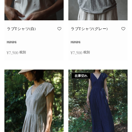
ン
ン
が
が
あ
あ
り
り
ま
ま
す。
す。
オ
オ
ラブTシャツ(白)
ラブTシャツ(グレー)
プ
プ
シ
シ
ョ
ョ
HiHiHi
HiHiHi
ン
ン
は
は
¥
7,500
¥
7,500
税別
税別
商
商
品
品
ペ
ペ
こ
こ
ー
ー
オプションを選択
オプションを選択
の
の
ジ
ジ
商
商
か
か
在庫切れ
品
品
ら
ら
に
に
選
選
は
は
択
択
複
複
で
で
数
数
き
き
の
の
ま
ま
バ
バ
す
す
リ
リ
エ
エ
ー
ー
シ
シ
ョ
ョ
ン
ン
が
が