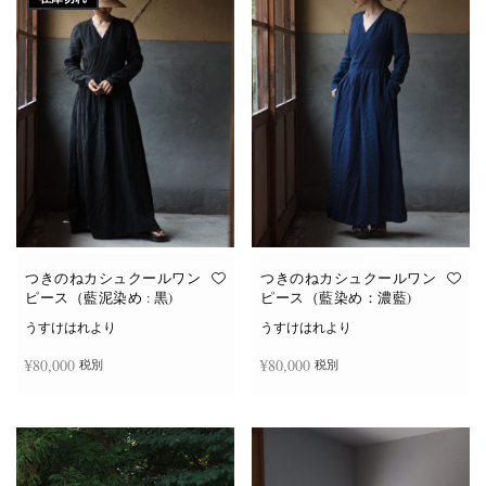
つきのねカシュクールワン
つきのねカシュクールワン
ピース（藍泥染め : 黒)
ピース（藍染め：濃藍)
うすけはれより
うすけはれより
¥
80,000
¥
80,000
税別
税別
続きを読む
お買い物カゴに追加