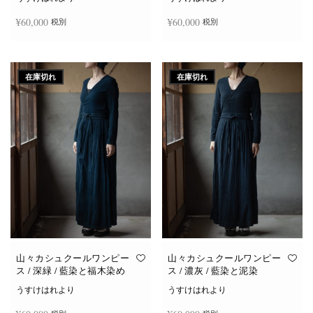
¥
60,000
¥
60,000
税別
税別
続きを読む
続きを読む
在庫切れ
在庫切れ
山々カシュクールワンピー
山々カシュクールワンピー
ス / 深緑 / 藍染と福木染め
ス / 濃灰 / 藍染と泥染
うすけはれより
うすけはれより