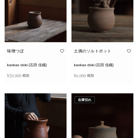
味噌つぼ
土偶のソルトポット
kaokao doki (石田 佳織)
kaokao doki (石田 佳織)
¥
20,000
¥
6,000
税別
税別
お買い物カゴに追加
続きを読む
在庫切れ