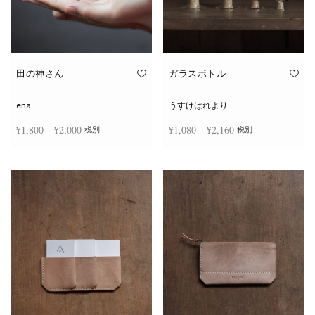
田の神さん
ガラスボトル
ena
うすけはれより
価格
価格
¥
1,800
–
¥
2,000
¥
1,080
–
¥
2,160
税別
税別
帯:
帯:
こ
こ
¥1,800
¥1,080
オプションを選択
オプションを選択
の
の
商
商
–
–
品
品
¥2,000
¥2,160
に
に
は
は
複
複
数
数
の
の
バ
バ
リ
リ
エ
エ
ー
ー
シ
シ
ョ
ョ
ン
ン