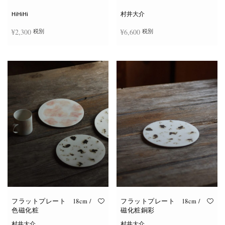
シ
ョ
HiHiHi
村井大介
ン
は
¥
2,300
¥
6,600
税別
税別
商
品
ペ
ー
お買い物カゴに追加
お買い物カゴに追加
ジ
か
ら
選
択
で
き
ま
す
フラットプレート 18cm /
フラットプレート 18cm /
色磁化粧
磁化粧銅彩
村井大介
村井大介