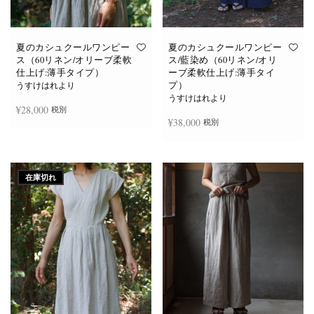
あ
あ
り
り
ま
ま
す。
す。
オ
オ
夏のカシュクールワンピー
夏のカシュクールワンピー
プ
プ
ス（60リネン/オリーブ柔軟
ス/藍染め（60リネン/オリ
シ
シ
仕上げ:薄手タイプ）
ーブ柔軟仕上げ:薄手タイ
ョ
ョ
プ）
ン
ン
うすけはれより
は
は
うすけはれより
商
商
¥
28,000
税別
品
品
¥
38,000
税別
ペ
ペ
ー
ー
ジ
ジ
お買い物カゴに追加
か
か
続きを読む
ら
ら
選
選
在庫切れ
択
択
で
で
き
き
ま
ま
す
す