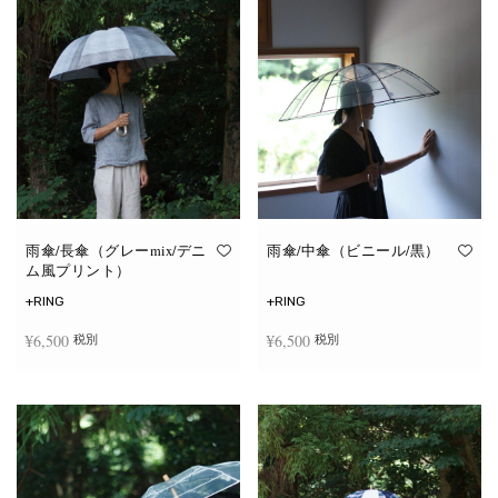
雨傘/長傘（グレーmix/デニ
雨傘/中傘（ビニール/黒）
ム風プリント）
+RING
+RING
¥
6,500
¥
6,500
税別
税別
お買い物カゴに追加
お買い物カゴに追加