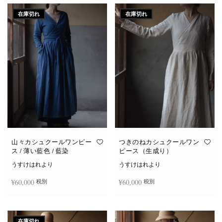
在庫切れ
在庫切れ
山々カシュクールワンピー
つきのねカシュクールワン
ス / 薄い藍色 / 藍染
ピース（生成り）
うすけはれより
うすけはれより
¥
60,000
¥
60,000
税別
税別
続きを読む
続きを読む
在庫切れ