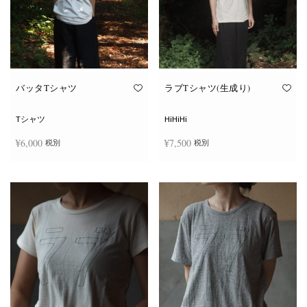
ー
ー
シ
シ
ョ
ョ
ン
ン
が
が
あ
あ
り
り
ま
ま
す。
す。
オ
オ
バッタTシャツ
ラブTシャツ(生成り)
プ
プ
シ
シ
ョ
ョ
Tシャツ
HiHiHi
ン
ン
は
は
¥
6,000
¥
7,500
税別
税別
商
商
品
品
ペ
ペ
こ
こ
ー
ー
オプションを選択
オプションを選択
の
の
ジ
ジ
商
商
か
か
品
品
ら
ら
に
に
選
選
は
は
択
択
複
複
で
で
数
数
き
き
の
の
ま
ま
バ
バ
す
す
リ
リ
エ
エ
ー
ー
シ
シ
ョ
ョ