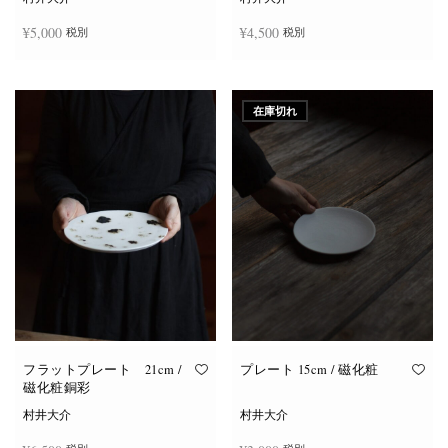
¥
5,000
¥
4,500
税別
税別
お買い物カゴに追加
お買い物カゴに追加
在庫切れ
フラットプレート 21cm /
プレート 15cm / 磁化粧
磁化粧銅彩
村井大介
村井大介