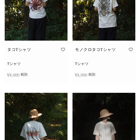
タコTシャツ
モノクロタコTシャツ
Tシャツ
Tシャツ
¥
8,000
¥
8,000
税別
税別
こ
こ
オプションを選択
オプションを選択
の
の
商
商
品
品
に
に
は
は
複
複
数
数
の
の
バ
バ
リ
リ
エ
エ