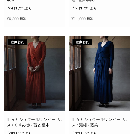
うすけはれより
うすけはれより
¥
8,600
¥
11,000
税別
税別
続きを読む
お買い物カゴに追加
在庫切れ
在庫切れ
山々カシュクールワンピー
山々カシュクールワンピー
ス / くすみ赤 / 茜と福木
ス / 濃紺 / 藍染
うすけはれより
うすけはれより