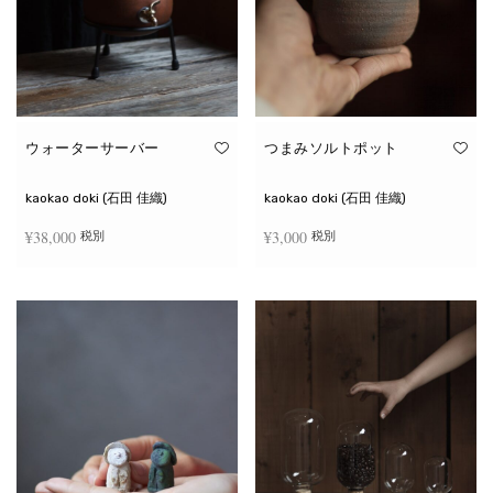
ウォーターサーバー
つまみソルトポット
kaokao doki (石田 佳織)
kaokao doki (石田 佳織)
¥
38,000
¥
3,000
税別
税別
お買い物カゴに追加
続きを読む