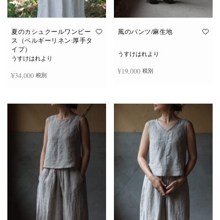
夏のカシュクールワンピー
風のパンツ/麻生地
ス（ベルギーリネン:厚手タ
イプ）
うすけはれより
うすけはれより
¥
19,000
税別
¥
34,000
税別
お買い物カゴに追加
続きを読む