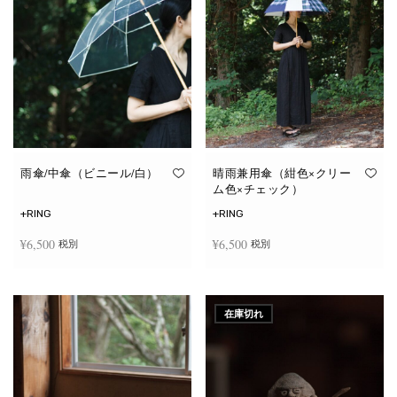
雨傘/中傘（ビニール/白）
晴雨兼用傘（紺色×クリー
ム色×チェック）
+RING
+RING
¥
6,500
¥
6,500
税別
税別
お買い物カゴに追加
お買い物カゴに追加
在庫切れ