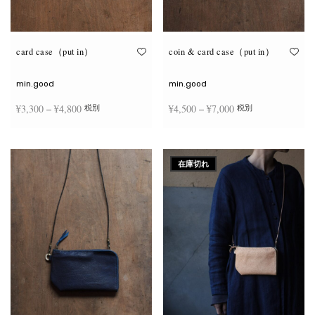
が
が
あ
あ
り
り
ま
ま
す。
す。
オ
オ
card case（put in）
coin & card case（put in）
プ
プ
シ
シ
ョ
ョ
min.good
min.good
ン
ン
は
は
価格
価格
¥
3,300
–
¥
4,800
¥
4,500
–
¥
7,000
税別
税別
商
商
品
品
帯:
帯:
ペ
ペ
こ
こ
ー
ー
¥3,300
¥4,500
オプションを選択
オプションを選択
の
の
ジ
ジ
商
商
–
–
か
か
在庫切れ
品
品
ら
ら
¥4,800
¥7,000
に
に
選
選
は
は
択
択
複
複
で
で
数
数
き
き
の
の
ま
ま
バ
バ
す
す
リ
リ
エ
エ
ー
ー
シ
シ
ョ
ョ
ン
ン
が
が
あ
あ