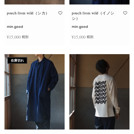
り
り
ま
ま
す。
す。
オ
オ
pouch from wild（シカ）
pouch from wild（イノシ
プ
プ
シ）
シ
シ
ョ
ョ
min.good
min.good
ン
ン
は
は
¥
15,000
¥
15,000
税別
税別
商
商
品
品
ペ
ペ
こ
こ
ー
ー
オプションを選択
オプションを選択
の
の
ジ
ジ
商
商
か
か
在庫切れ
品
品
ら
ら
に
に
選
選
は
は
択
択
複
複
で
で
数
数
き
き
の
の
ま
ま
バ
バ
す
す
リ
リ
エ
エ
ー
ー
シ
シ
ョ
ョ
ン
ン
が
が
あ
あ
り
り
ま
ま
す。
す。