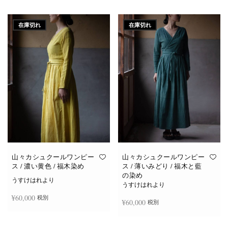
続きを読む
続きを読む
在庫切れ
在庫切れ
山々カシュクールワンピー
山々カシュクールワンピー
ス / 濃い黄色 / 福木染め
ス / 薄いみどり / 福木と藍
の染め
うすけはれより
うすけはれより
¥
60,000
税別
¥
60,000
税別
続きを読む
続きを読む