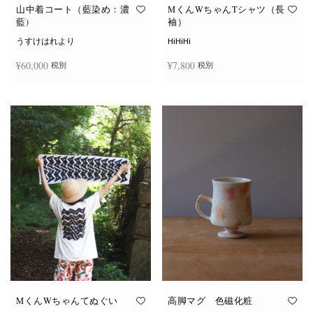
オ
オ
山中着コート（藍染め：濃
MくんWちゃんTシャツ（長
プ
プ
藍)
袖）
シ
シ
ョ
ョ
うすけはれより
HiHiHi
ン
ン
は
は
¥
60,000
¥
7,800
税別
税別
商
商
品
品
ペ
ペ
こ
ー
ー
続きを読む
オプションを選択
の
ジ
ジ
商
か
か
品
ら
ら
に
選
選
は
択
択
複
で
で
数
き
き
の
ま
ま
バ
す
す
リ
エ
ー
シ
ョ
ン
が
あ
り
ま
す。
オ
MくんWちゃんてぬぐい
高脚マグ 色磁化粧
プ