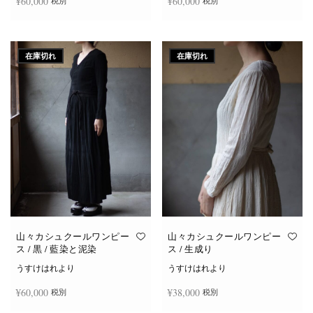
¥
60,000
¥
60,000
税別
税別
続きを読む
続きを読む
在庫切れ
在庫切れ
山々カシュクールワンピー
山々カシュクールワンピー
ス / 黒 / 藍染と泥染
ス / 生成り
うすけはれより
うすけはれより
¥
60,000
¥
38,000
税別
税別