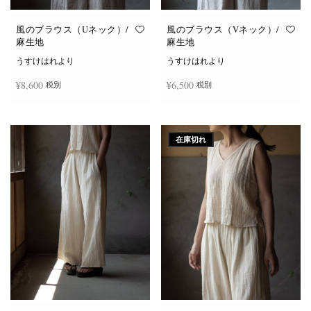
風のブラウス（Uネック）/
風のブラウス（Vネック）/
麻生地
麻生地
うすけはれより
うすけはれより
¥
8,600
¥
6,500
税別
税別
こ
こ
オプションを選択
オプションを選択
の
の
商
商
在庫切れ
品
品
に
に
は
は
複
複
数
数
の
の
バ
バ
リ
リ
エ
エ
ー
ー
シ
シ
ョ
ョ
ン
ン
が
が
あ
あ
り
り
ま
ま
す。
す。