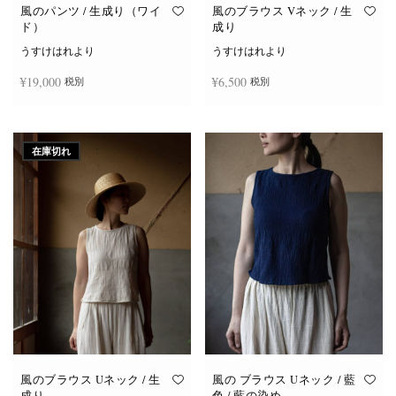
オ
オ
風のパンツ / 生成り（ワイ
風のブラウス Vネック / 生
プ
プ
ド）
成り
シ
シ
ョ
ョ
うすけはれより
うすけはれより
ン
ン
は
は
¥
19,000
¥
6,500
税別
税別
商
商
品
品
ペ
ペ
ー
ー
お買い物カゴに追加
続きを読む
ジ
ジ
か
か
在庫切れ
ら
ら
選
選
択
択
で
で
き
き
ま
ま
す
す
風のブラウス Uネック / 生
風の ブラウス Uネック / 藍
成り
色 / 藍の染め