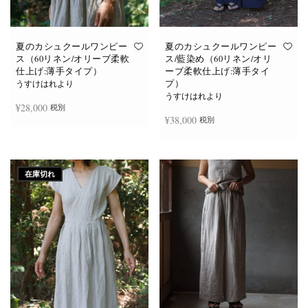
あ
あ
り
り
ま
ま
す。
す。
オ
オ
夏のカシュクールワンピー
夏のカシュクールワンピー
プ
プ
ス（60リネン/オリーブ柔軟
ス/藍染め（60リネン/オリ
シ
シ
仕上げ:薄手タイプ）
ーブ柔軟仕上げ:薄手タイ
ョ
ョ
プ）
ン
ン
うすけはれより
は
は
うすけはれより
商
商
¥
28,000
税別
品
品
¥
38,000
税別
ペ
ペ
ー
ー
ジ
ジ
お買い物カゴに追加
か
か
続きを読む
ら
ら
選
選
在庫切れ
択
択
で
で
き
き
ま
ま
す
す