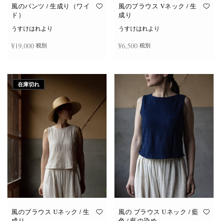
オ
オ
風のパンツ / 生成り（ワイ
風のブラウス Vネック / 生
プ
プ
ド）
成り
シ
シ
ョ
ョ
うすけはれより
うすけはれより
ン
ン
は
は
¥
19,000
¥
6,500
税別
税別
商
商
品
品
ペ
ペ
ー
ー
お買い物カゴに追加
続きを読む
ジ
ジ
か
か
在庫切れ
ら
ら
選
選
択
択
で
で
き
き
ま
ま
す
す
風のブラウス Uネック / 生
風の ブラウス Uネック / 藍
成り
色 / 藍の染め