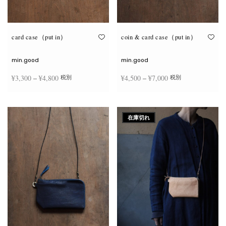
が
が
あ
あ
り
り
ま
ま
す。
す。
オ
オ
card case（put in）
coin & card case（put in）
プ
プ
シ
シ
ョ
ョ
min.good
min.good
ン
ン
は
は
価格
価格
¥
3,300
–
¥
4,800
¥
4,500
–
¥
7,000
税別
税別
商
商
品
品
帯:
帯:
ペ
ペ
こ
こ
ー
ー
¥3,300
¥4,500
オプションを選択
オプションを選択
の
の
ジ
ジ
商
商
–
–
か
か
在庫切れ
品
品
ら
ら
¥4,800
¥7,000
に
に
選
選
は
は
択
択
複
複
で
で
数
数
き
き
の
の
ま
ま
バ
バ
す
す
リ
リ
エ
エ
ー
ー
シ
シ
ョ
ョ
ン
ン
が
が
あ
あ