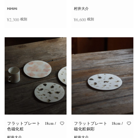
シ
ョ
HiHiHi
村井大介
ン
は
¥
2,300
¥
6,600
税別
税別
商
品
ペ
ー
お買い物カゴに追加
お買い物カゴに追加
ジ
か
ら
選
択
で
き
ま
す
フラットプレート 18cm /
フラットプレート 18cm /
色磁化粧
磁化粧銅彩
村井大介
村井大介