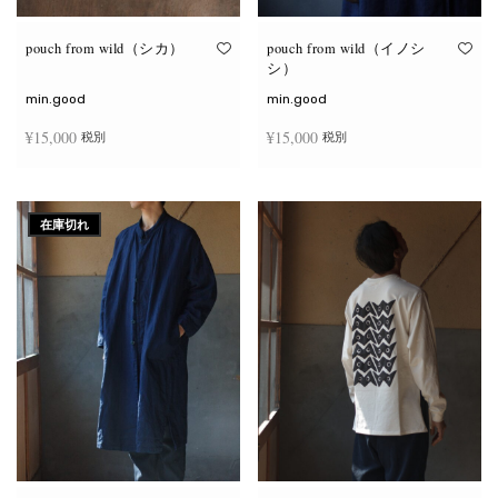
り
り
ま
ま
す。
す。
オ
オ
pouch from wild（シカ）
pouch from wild（イノシ
プ
プ
シ）
シ
シ
ョ
ョ
min.good
min.good
ン
ン
は
は
¥
15,000
¥
15,000
税別
税別
商
商
品
品
ペ
ペ
こ
こ
ー
ー
オプションを選択
オプションを選択
の
の
ジ
ジ
商
商
か
か
在庫切れ
品
品
ら
ら
に
に
選
選
は
は
択
択
複
複
で
で
数
数
き
き
の
の
ま
ま
バ
バ
す
す
リ
リ
エ
エ
ー
ー
シ
シ
ョ
ョ
ン
ン
が
が
あ
あ
り
り
ま
ま
す。
す。