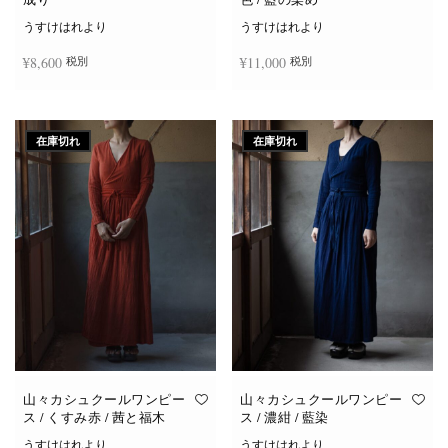
うすけはれより
うすけはれより
¥
8,600
¥
11,000
税別
税別
続きを読む
お買い物カゴに追加
在庫切れ
在庫切れ
山々カシュクールワンピー
山々カシュクールワンピー
ス / くすみ赤 / 茜と福木
ス / 濃紺 / 藍染
うすけはれより
うすけはれより