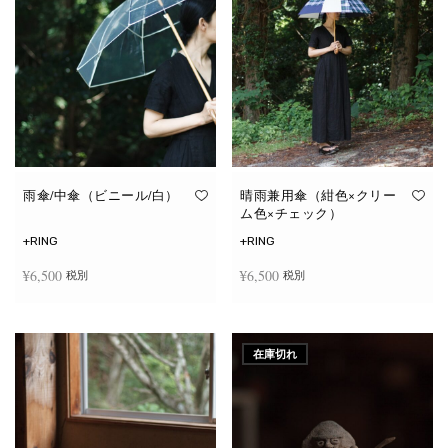
雨傘/中傘（ビニール/白）
晴雨兼用傘（紺色×クリー
ム色×チェック）
+RING
+RING
¥
6,500
¥
6,500
税別
税別
お買い物カゴに追加
お買い物カゴに追加
在庫切れ