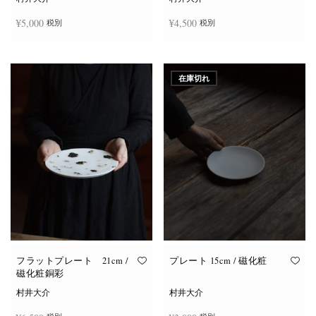
¥
5,000
¥
4,500
税別
税別
お買い物カゴに追加
お買い物カゴに追加
在庫切れ
フラットプレート 21cm /
プレート 15cm / 磁化粧
磁化粧銅彩
村井大介
村井大介