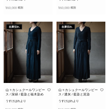
¥
60,000
¥
60,000
税別
税別
続きを読む
続きを読む
在庫切れ
在庫切れ
山々カシュクールワンピー
山々カシュクールワンピー
ス / 深緑 / 藍染と福木染め
ス / 濃灰 / 藍染と泥染
うすけはれより
うすけはれより