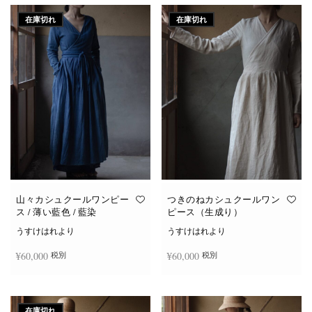
在庫切れ
在庫切れ
山々カシュクールワンピー
つきのねカシュクールワン
ス / 薄い藍色 / 藍染
ピース（生成り）
うすけはれより
うすけはれより
¥
60,000
¥
60,000
税別
税別
続きを読む
続きを読む
在庫切れ