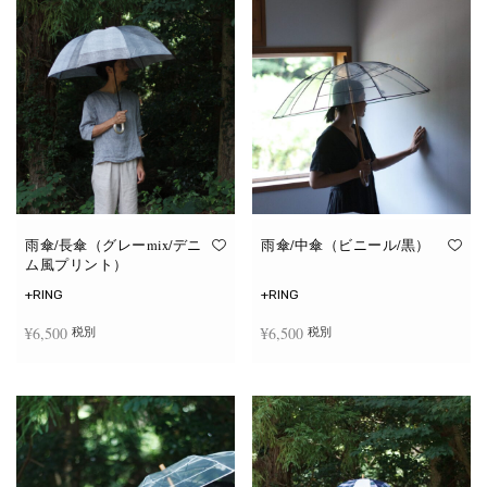
雨傘/長傘（グレーmix/デニ
雨傘/中傘（ビニール/黒）
ム風プリント）
+RING
+RING
¥
6,500
¥
6,500
税別
税別
お買い物カゴに追加
お買い物カゴに追加