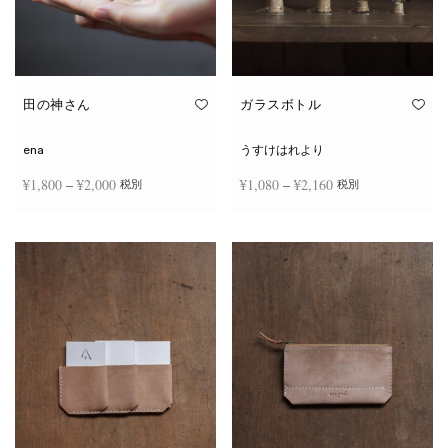
田の神さん
ガラスボトル
ena
うすけはれより
価格
価格
¥
1,800
–
¥
2,000
¥
1,080
–
¥
2,160
税別
税別
帯:
帯:
こ
こ
¥1,800
¥1,080
オプションを選択
オプションを選択
の
の
商
商
–
–
品
品
¥2,000
¥2,160
に
に
は
は
複
複
数
数
の
の
バ
バ
リ
リ
エ
エ
ー
ー
シ
シ
ョ
ョ
ン
ン