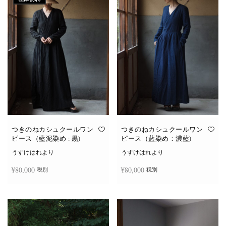
つきのねカシュクールワン
つきのねカシュクールワン
ピース（藍泥染め : 黒)
ピース（藍染め：濃藍)
うすけはれより
うすけはれより
¥
80,000
¥
80,000
税別
税別
続きを読む
お買い物カゴに追加