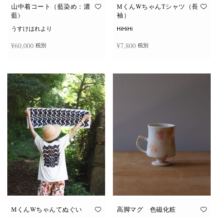
オ
オ
山中着コート（藍染め：濃
MくんWちゃんTシャツ（長
プ
プ
藍)
袖）
シ
シ
ョ
ョ
うすけはれより
HiHiHi
ン
ン
は
は
¥
60,000
¥
7,800
税別
税別
商
商
品
品
ペ
ペ
こ
ー
ー
続きを読む
オプションを選択
の
ジ
ジ
商
か
か
品
ら
ら
に
選
選
は
択
択
複
で
で
数
き
き
の
ま
ま
バ
す
す
リ
エ
ー
シ
ョ
ン
が
あ
り
ま
す。
オ
MくんWちゃんてぬぐい
高脚マグ 色磁化粧
プ