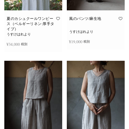
夏のカシュクールワンピー
風のパンツ/麻生地
ス（ベルギーリネン:厚手タ
イプ）
うすけはれより
うすけはれより
¥
19,000
税別
¥
34,000
税別
お買い物カゴに追加
続きを読む