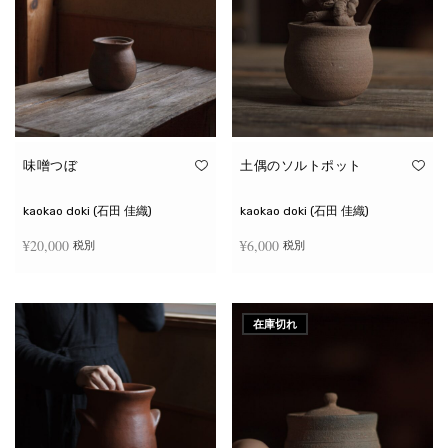
味噌つぼ
土偶のソルトポット
kaokao doki (石田 佳織)
kaokao doki (石田 佳織)
¥
20,000
¥
6,000
税別
税別
お買い物カゴに追加
続きを読む
在庫切れ