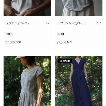
ン
ン
が
が
あ
あ
り
り
ま
ま
す。
す。
オ
オ
ラブTシャツ(白)
ラブTシャツ(グレー)
プ
プ
シ
シ
ョ
ョ
HiHiHi
HiHiHi
ン
ン
は
は
¥
7,500
¥
7,500
税別
税別
商
商
品
品
ペ
ペ
こ
こ
ー
ー
オプションを選択
オプションを選択
の
の
ジ
ジ
商
商
か
か
在庫切れ
品
品
ら
ら
に
に
選
選
は
は
択
択
複
複
で
で
数
数
き
き
の
の
ま
ま
バ
バ
す
す
リ
リ
エ
エ
ー
ー
シ
シ
ョ
ョ
ン
ン
が
が