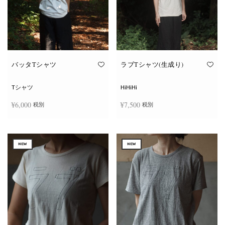
ー
ー
シ
シ
ョ
ョ
ン
ン
が
が
あ
あ
り
り
ま
ま
す。
す。
オ
オ
バッタTシャツ
ラブTシャツ(生成り)
プ
プ
シ
シ
ョ
ョ
Tシャツ
HiHiHi
ン
ン
は
は
¥
6,000
¥
7,500
税別
税別
商
商
品
品
ペ
ペ
こ
こ
ー
ー
オプションを選択
オプションを選択
の
の
ジ
ジ
商
商
か
か
NEW
NEW
品
品
ら
ら
に
に
選
選
は
は
択
択
複
複
で
で
数
数
き
き
の
の
ま
ま
バ
バ
す
す
リ
リ
エ
エ
ー
ー
シ
シ
ョ
ョ