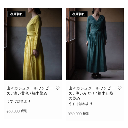
続きを読む
続きを読む
在庫切れ
在庫切れ
山々カシュクールワンピー
山々カシュクールワンピー
ス / 濃い黄色 / 福木染め
ス / 薄いみどり / 福木と藍
の染め
うすけはれより
うすけはれより
¥
60,000
税別
¥
60,000
税別
続きを読む
続きを読む