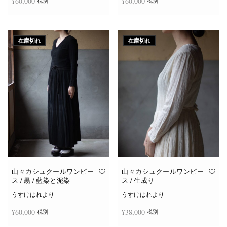
¥
60,000
¥
60,000
税別
税別
続きを読む
続きを読む
在庫切れ
在庫切れ
山々カシュクールワンピー
山々カシュクールワンピー
ス / 黒 / 藍染と泥染
ス / 生成り
うすけはれより
うすけはれより
¥
60,000
¥
38,000
税別
税別