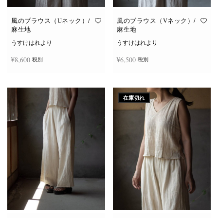
風のブラウス（Uネック）/
風のブラウス（Vネック）/
麻生地
麻生地
うすけはれより
うすけはれより
¥
8,600
¥
6,500
税別
税別
こ
こ
オプションを選択
オプションを選択
の
の
商
商
在庫切れ
品
品
に
に
は
は
複
複
数
数
の
の
バ
バ
リ
リ
エ
エ
ー
ー
シ
シ
ョ
ョ
ン
ン
が
が
あ
あ
り
り
ま
ま
す。
す。