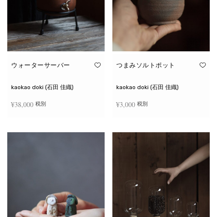
ウォーターサーバー
つまみソルトポット
kaokao doki (石田 佳織)
kaokao doki (石田 佳織)
¥
38,000
¥
3,000
税別
税別
お買い物カゴに追加
続きを読む