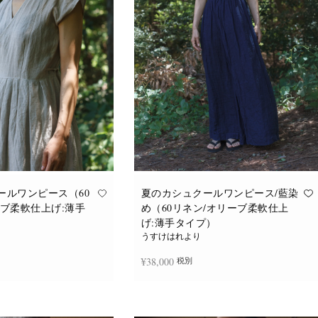
バ
バ
リ
リ
エ
エ
ー
ー
シ
シ
ョ
ョ
ン
ン
が
が
あ
あ
り
り
ま
ま
す。
す。
オ
オ
プ
プ
シ
シ
ョ
ョ
ン
ン
は
は
商
商
品
品
ールワンピース（60
夏のカシュクールワンピース/藍染
ペ
ペ
ーブ柔軟仕上げ:薄手
め（60リネン/オリーブ柔軟仕上
ー
ー
ジ
ジ
げ:薄手タイプ）
か
か
うすけはれより
ら
ら
選
選
¥
38,000
税別
択
択
で
で
き
き
ま
ま
追加
続きを読む
す
す