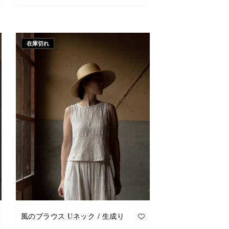
こ
オプションを選択
の
商
品
に
在庫切れ
は
複
数
の
バ
リ
エ
ー
シ
ョ
ン
が
あ
り
ま
す。
オ
プ
シ
ョ
ン
は
商
品
風のブラウス Uネック / 生成り
ペ