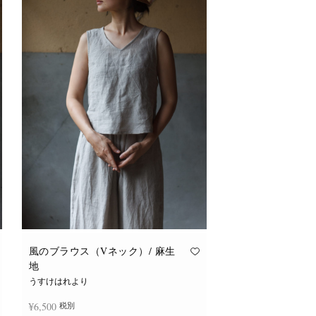
風のブラウス（Vネック）/ 麻生
地
うすけはれより
¥
6,500
税別