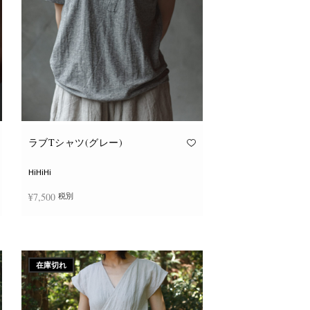
ョ
ン
が
あ
り
ま
す。
オ
プ
シ
ョ
ン
は
商
品
ラブTシャツ(グレー)
ペ
ー
ジ
HiHiHi
か
ら
¥
7,500
税別
選
択
で
こ
き
オプションを選択
の
ま
商
す
品
に
在庫切れ
は
複
数
の