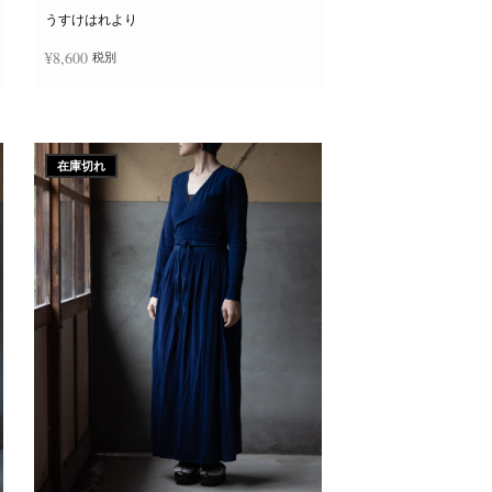
ー
ジ
うすけはれより
か
ら
¥
8,600
税別
選
択
で
き
続きを読む
ま
す
在庫切れ