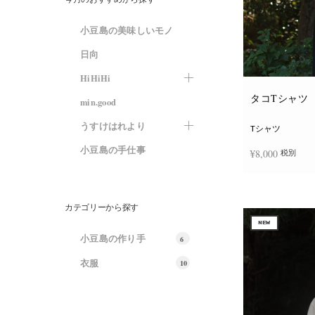
小豆島の美味しいモノ
日向
HiHiHi
タコTシャツ
min.good
うすけはれより
Tシャツ
小豆島の手仕事
¥
8,000
税別
オプションを選
カテゴリーから探す
NEW
小豆島の作り手
6
衣服
10