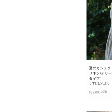
夏のカシュク
リネン/オリ
タイプ）
うすけはれより
¥
28,000
税別
お買い物カゴに