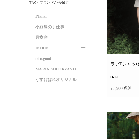
作家・ブランドから探す
Planar
小豆島の手仕事
月樹舎
HiHiHi
min.good
ラブTシャツ(
MARIA SOLORZANO
HiHiHi
うすけはれオリジナル
¥
7,500
税別
オプションを選