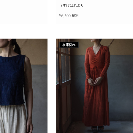
ー
ジ
うすけはれより
か
ら
¥
6,500
税別
選
択
で
き
追加
続きを読む
ま
す
在庫切れ