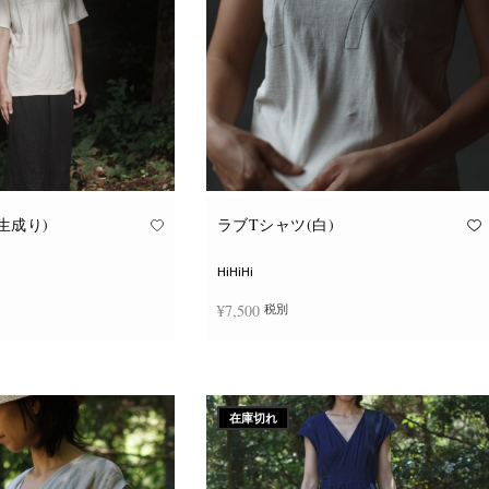
ョ
ョ
ン
ン
が
が
あ
あ
り
り
ま
ま
す。
す。
オ
オ
プ
プ
シ
シ
ョ
ョ
ン
ン
は
は
商
商
品
品
生成り)
ラブTシャツ(白)
ペ
ペ
ー
ー
ジ
ジ
HiHiHi
か
か
ら
ら
¥
7,500
税別
選
選
択
択
で
で
こ
こ
き
き
択
オプションを選択
の
の
ま
ま
商
商
す
す
品
品
に
に
在庫切れ
は
は
複
複
数
数
の
の