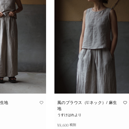
麻生地
風のブラウス（Uネック）/ 麻生
地
うすけはれより
¥
8,600
税別