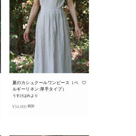
バ
リ
エ
ー
シ
ョ
ン
が
あ
り
ま
す。
オ
プ
シ
ョ
ン
は
商
品
夏のカシュクールワンピース（ベ
ペ
ルギーリネン:厚手タイプ）
ー
ジ
うすけはれより
か
ら
¥
34,000
税別
選
択
で
き
続きを読む
ま
す