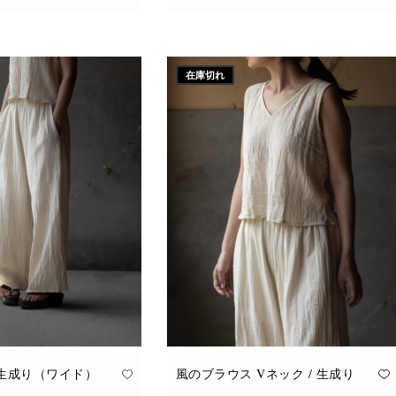
こ
追加
オプションを選択
の
商
品
に
在庫切れ
は
複
数
の
バ
リ
エ
ー
シ
ョ
ン
が
あ
り
ま
す。
オ
プ
シ
ョ
ン
は
商
品
 生成り（ワイド）
風のブラウス Vネック / 生成り
ペ