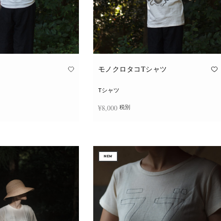
モノクロタコTシャツ
Tシャツ
¥
8,000
税別
こ
こ
択
オプションを選択
の
の
商
商
品
品
に
に
NEW
は
は
複
複
数
数
の
の
バ
バ
リ
リ
エ
エ
ー
ー
シ
シ