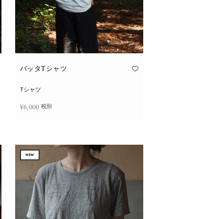
バッタTシャツ
Tシャツ
¥
6,000
税別
こ
オプションを選択
の
商
品
に
NEW
は
複
数
の
バ
リ
エ
ー
シ