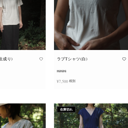
ョ
ョ
ン
ン
が
が
あ
あ
り
り
ま
ま
す。
す。
オ
オ
プ
プ
シ
シ
ョ
ョ
ン
ン
は
は
商
商
品
品
生成り)
ラブTシャツ(白)
ペ
ペ
ー
ー
ジ
ジ
HiHiHi
か
か
ら
ら
¥
7,500
税別
選
選
択
択
で
で
こ
こ
き
き
択
オプションを選択
の
の
ま
ま
商
商
す
す
品
品
に
に
在庫切れ
は
は
複
複
数
数
の
の