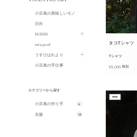
小豆島の美味しいモノ
日向
HiHiHi
タコTシャツ
min.good
うすけはれより
Tシャツ
小豆島の手仕事
¥
8,000
税別
オプションを選
カテゴリーから探す
NEW
小豆島の作り手
6
衣服
10