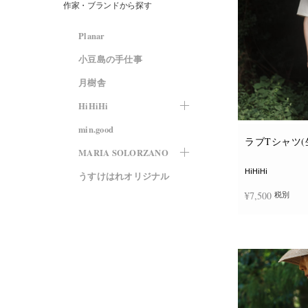
作家・ブランドから探す
Planar
小豆島の手仕事
月樹舎
HiHiHi
min.good
ラブTシャツ(
MARIA SOLORZANO
HiHiHi
うすけはれオリジナル
¥
7,500
税別
オプションを選