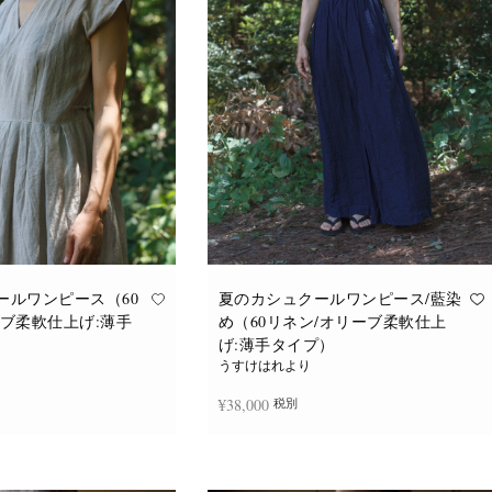
バ
バ
リ
リ
エ
エ
ー
ー
シ
シ
ョ
ョ
ン
ン
が
が
あ
あ
り
り
ま
ま
す。
す。
オ
オ
プ
プ
シ
シ
ョ
ョ
ン
ン
は
は
商
商
品
品
ールワンピース（60
夏のカシュクールワンピース/藍染
ペ
ペ
ーブ柔軟仕上げ:薄手
め（60リネン/オリーブ柔軟仕上
ー
ー
ジ
ジ
げ:薄手タイプ）
か
か
うすけはれより
ら
ら
選
選
¥
38,000
税別
択
択
で
で
き
き
ま
ま
追加
続きを読む
す
す