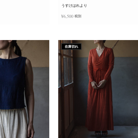
ー
ジ
うすけはれより
か
ら
¥
6,500
税別
選
択
で
き
追加
続きを読む
ま
す
在庫切れ