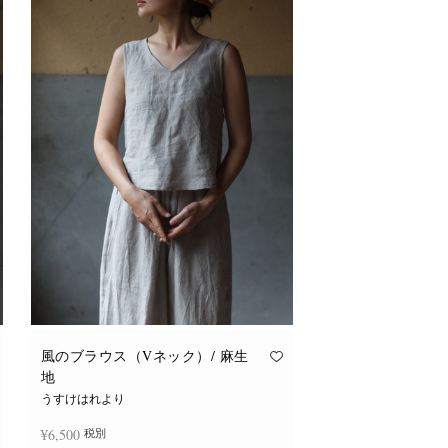
風のブラウス（Vネック）/ 麻生
地
うすけはれより
¥
6,500
税別