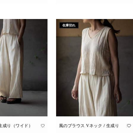
こ
追加
オプションを選択
の
商
品
に
在庫切れ
は
複
数
の
バ
リ
エ
ー
シ
ョ
ン
が
あ
り
ま
す。
オ
プ
シ
ョ
ン
は
商
品
 生成り（ワイド）
風のブラウス Vネック / 生成り
ペ