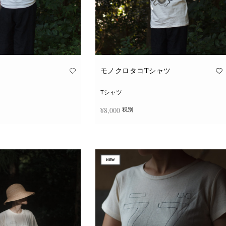
モノクロタコTシャツ
Tシャツ
¥
8,000
税別
こ
こ
択
オプションを選択
の
の
商
商
品
品
に
に
NEW
は
は
複
複
数
数
の
の
バ
バ
リ
リ
エ
エ
ー
ー
シ
シ