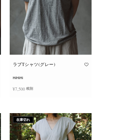
ョ
ン
が
あ
り
ま
す。
オ
プ
シ
ョ
ン
は
商
品
ラブTシャツ(グレー)
ペ
ー
ジ
HiHiHi
か
ら
¥
7,500
税別
選
択
で
こ
き
オプションを選択
の
ま
商
す
品
に
在庫切れ
は
複
数
の