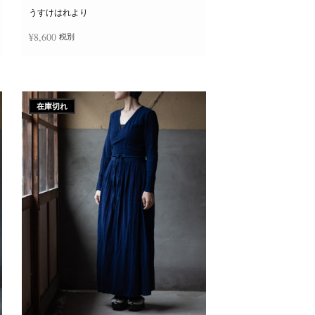
ー
ジ
うすけはれより
か
ら
¥
8,600
税別
選
択
で
き
続きを読む
ま
す
在庫切れ