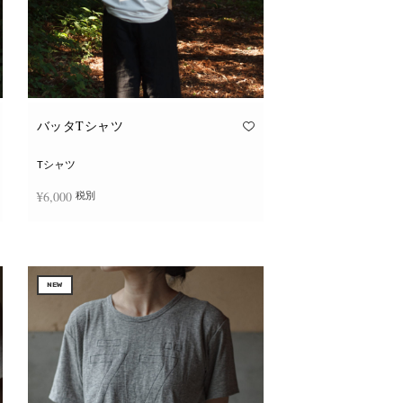
バッタTシャツ
Tシャツ
¥
6,000
税別
こ
オプションを選択
の
商
品
に
NEW
は
複
数
の
バ
リ
エ
ー
シ