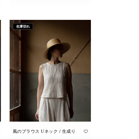
こ
オプションを選択
の
商
品
に
在庫切れ
は
複
数
の
バ
リ
エ
ー
シ
ョ
ン
が
あ
り
ま
す。
オ
プ
シ
ョ
ン
は
商
品
風のブラウス Uネック / 生成り
ペ