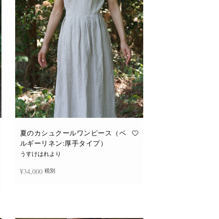
バ
リ
エ
ー
シ
ョ
ン
が
あ
り
ま
す。
オ
プ
シ
ョ
ン
は
商
品
夏のカシュクールワンピース（ベ
ペ
ルギーリネン:厚手タイプ）
ー
ジ
うすけはれより
か
ら
¥
34,000
税別
選
択
で
き
続きを読む
ま
す