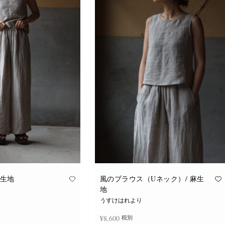
麻生地
風のブラウス（Uネック）/ 麻生
地
うすけはれより
¥
8,600
税別