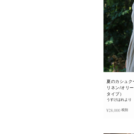
夏のカシュク
リネン/オリ
タイプ）
うすけはれより
¥
28,000
税別
お買い物カゴに