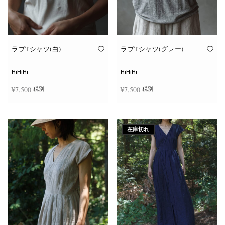
ン
ン
が
が
あ
あ
り
り
ま
ま
す。
す。
オ
オ
ラブTシャツ(白)
ラブTシャツ(グレー)
プ
プ
シ
シ
ョ
ョ
HiHiHi
HiHiHi
ン
ン
は
は
¥
7,500
¥
7,500
税別
税別
商
商
品
品
ペ
ペ
こ
こ
ー
ー
オプションを選択
オプションを選択
の
の
ジ
ジ
商
商
か
か
在庫切れ
品
品
ら
ら
に
に
選
選
は
は
択
択
複
複
で
で
数
数
き
き
の
の
ま
ま
バ
バ
す
す
リ
リ
エ
エ
ー
ー
シ
シ
ョ
ョ
ン
ン
が
が