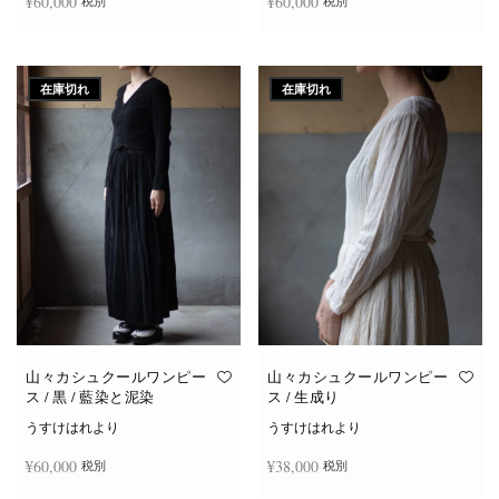
¥
60,000
¥
60,000
税別
税別
続きを読む
続きを読む
在庫切れ
在庫切れ
山々カシュクールワンピー
山々カシュクールワンピー
ス / 黒 / 藍染と泥染
ス / 生成り
うすけはれより
うすけはれより
¥
60,000
¥
38,000
税別
税別