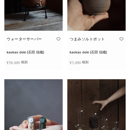
ウォーターサーバー
つまみソルトポット
kaokao doki (石田 佳織)
kaokao doki (石田 佳織)
¥
38,000
¥
3,000
税別
税別
お買い物カゴに追加
続きを読む