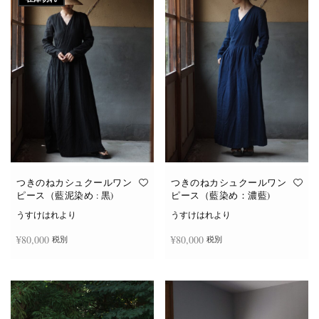
つきのねカシュクールワン
つきのねカシュクールワン
ピース（藍泥染め : 黒)
ピース（藍染め：濃藍)
うすけはれより
うすけはれより
¥
80,000
¥
80,000
税別
税別
続きを読む
お買い物カゴに追加