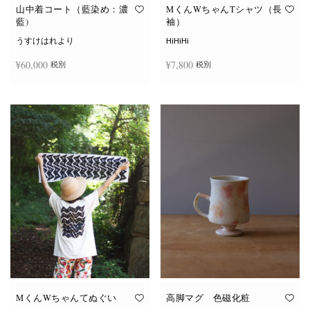
オ
オ
山中着コート（藍染め：濃
MくんWちゃんTシャツ（長
プ
プ
藍)
袖）
シ
シ
ョ
ョ
うすけはれより
HiHiHi
ン
ン
は
は
¥
60,000
¥
7,800
税別
税別
商
商
品
品
ペ
ペ
こ
ー
ー
続きを読む
オプションを選択
の
ジ
ジ
商
か
か
品
ら
ら
に
選
選
は
択
択
複
で
で
数
き
き
の
ま
ま
バ
す
す
リ
エ
ー
シ
ョ
ン
が
あ
り
ま
す。
オ
MくんWちゃんてぬぐい
高脚マグ 色磁化粧
プ