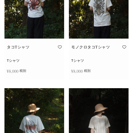
タコTシャツ
モノクロタコTシャツ
Tシャツ
Tシャツ
¥
8,000
¥
8,000
税別
税別
こ
こ
オプションを選択
オプションを選択
の
の
商
商
品
品
に
に
は
は
複
複
数
数
の
の
バ
バ
リ
リ
エ
エ