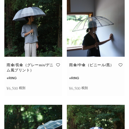
雨傘/長傘（グレーmix/デニ
雨傘/中傘（ビニール/黒）
ム風プリント）
+RING
+RING
¥
6,500
¥
6,500
税別
税別
お買い物カゴに追加
お買い物カゴに追加