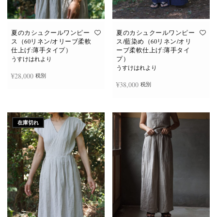
あ
あ
り
り
ま
ま
す。
す。
オ
オ
夏のカシュクールワンピー
夏のカシュクールワンピー
プ
プ
ス（60リネン/オリーブ柔軟
ス/藍染め（60リネン/オリ
シ
シ
仕上げ:薄手タイプ）
ーブ柔軟仕上げ:薄手タイ
ョ
ョ
プ）
ン
ン
うすけはれより
は
は
うすけはれより
商
商
¥
28,000
税別
品
品
¥
38,000
税別
ペ
ペ
ー
ー
ジ
ジ
お買い物カゴに追加
か
か
続きを読む
ら
ら
選
選
在庫切れ
択
択
で
で
き
き
ま
ま
す
す