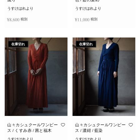
うすけはれより
うすけはれより
¥
8,600
¥
11,000
税別
税別
続きを読む
お買い物カゴに追加
在庫切れ
在庫切れ
山々カシュクールワンピー
山々カシュクールワンピー
ス / くすみ赤 / 茜と福木
ス / 濃紺 / 藍染
うすけはれより
うすけはれより