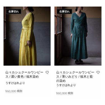
続きを読む
続きを読む
在庫切れ
在庫切れ
山々カシュクールワンピー
山々カシュクールワンピー
ス / 濃い黄色 / 福木染め
ス / 薄いみどり / 福木と藍
の染め
うすけはれより
うすけはれより
¥
60,000
税別
¥
60,000
税別
続きを読む
続きを読む