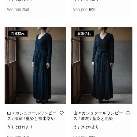
¥
60,000
¥
60,000
税別
税別
続きを読む
続きを読む
在庫切れ
在庫切れ
山々カシュクールワンピー
山々カシュクールワンピー
ス / 深緑 / 藍染と福木染め
ス / 濃灰 / 藍染と泥染
うすけはれより
うすけはれより