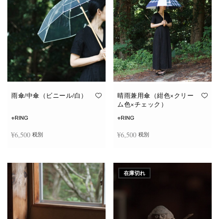
雨傘/中傘（ビニール/白）
晴雨兼用傘（紺色×クリー
ム色×チェック）
+RING
+RING
¥
6,500
¥
6,500
税別
税別
お買い物カゴに追加
お買い物カゴに追加
在庫切れ