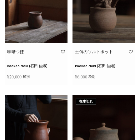
味噌つぼ
土偶のソルトポット
kaokao doki (石田 佳織)
kaokao doki (石田 佳織)
¥
20,000
¥
6,000
税別
税別
お買い物カゴに追加
続きを読む
在庫切れ