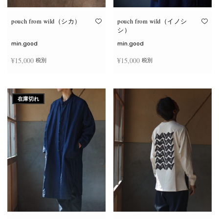
り
り
ま
ま
す。
す。
オ
オ
pouch from wild（シカ）
pouch from wild（イノシ
プ
プ
シ）
シ
シ
ョ
ョ
min.good
min.good
ン
ン
は
は
¥
15,000
¥
15,000
税別
税別
商
商
品
品
ペ
ペ
こ
こ
ー
ー
オプションを選択
オプションを選択
の
の
ジ
ジ
商
商
か
か
在庫切れ
品
品
ら
ら
に
に
選
選
は
は
択
択
複
複
で
で
数
数
き
き
の
の
ま
ま
バ
バ
す
す
リ
リ
エ
エ
ー
ー
シ
シ
ョ
ョ
ン
ン
が
が
あ
あ
り
り
ま
ま
す。
す。