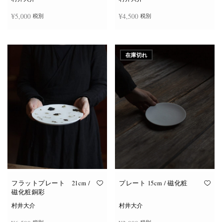
¥
5,000
¥
4,500
税別
税別
お買い物カゴに追加
お買い物カゴに追加
在庫切れ
フラットプレート 21cm /
プレート 15cm / 磁化粧
磁化粧銅彩
村井大介
村井大介