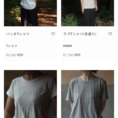
ー
ー
シ
シ
ョ
ョ
ン
ン
が
が
あ
あ
り
り
ま
ま
す。
す。
オ
オ
バッタTシャツ
ラブTシャツ(生成り)
プ
プ
シ
シ
ョ
ョ
Tシャツ
HiHiHi
ン
ン
は
は
¥
6,000
¥
7,500
税別
税別
商
商
品
品
ペ
ペ
こ
こ
ー
ー
オプションを選択
オプションを選択
の
の
ジ
ジ
商
商
か
か
品
品
ら
ら
に
に
選
選
は
は
択
択
複
複
で
で
数
数
き
き
の
の
ま
ま
バ
バ
す
す
リ
リ
エ
エ
ー
ー
シ
シ
ョ
ョ