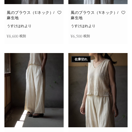
風のブラウス（Uネック）/
風のブラウス（Vネック）/
麻生地
麻生地
うすけはれより
うすけはれより
¥
8,600
¥
6,500
税別
税別
こ
こ
オプションを選択
オプションを選択
の
の
商
商
在庫切れ
品
品
に
に
は
は
複
複
数
数
の
の
バ
バ
リ
リ
エ
エ
ー
ー
シ
シ
ョ
ョ
ン
ン
が
が
あ
あ
り
り
ま
ま
す。
す。