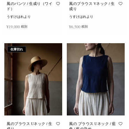
オ
オ
風のパンツ / 生成り（ワイ
風のブラウス Vネック / 生
プ
プ
ド）
成り
シ
シ
ョ
ョ
うすけはれより
うすけはれより
ン
ン
は
は
¥
19,000
¥
6,500
税別
税別
商
商
品
品
ペ
ペ
ー
ー
お買い物カゴに追加
続きを読む
ジ
ジ
か
か
在庫切れ
ら
ら
選
選
択
択
で
で
き
き
ま
ま
す
す
風のブラウス Uネック / 生
風の ブラウス Uネック / 藍
成り
色 / 藍の染め