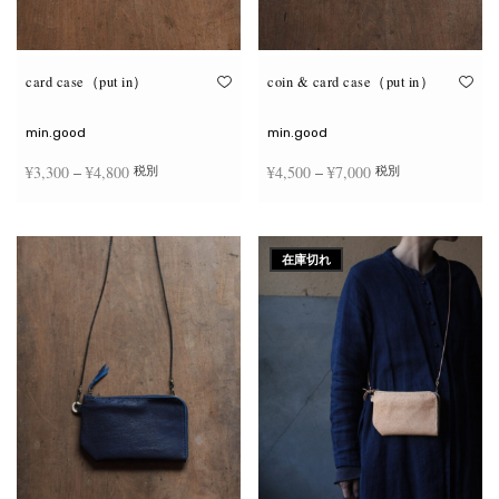
が
が
あ
あ
り
り
ま
ま
す。
す。
オ
オ
card case（put in）
coin & card case（put in）
プ
プ
シ
シ
ョ
ョ
min.good
min.good
ン
ン
は
は
価格
価格
¥
3,300
–
¥
4,800
¥
4,500
–
¥
7,000
税別
税別
商
商
品
品
帯:
帯:
ペ
ペ
こ
こ
ー
ー
¥3,300
¥4,500
オプションを選択
オプションを選択
の
の
ジ
ジ
商
商
–
–
か
か
在庫切れ
品
品
ら
ら
¥4,800
¥7,000
に
に
選
選
は
は
択
択
複
複
で
で
数
数
き
き
の
の
ま
ま
バ
バ
す
す
リ
リ
エ
エ
ー
ー
シ
シ
ョ
ョ
ン
ン
が
が
あ
あ