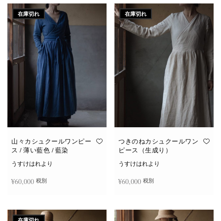
在庫切れ
在庫切れ
山々カシュクールワンピー
つきのねカシュクールワン
ス / 薄い藍色 / 藍染
ピース（生成り）
うすけはれより
うすけはれより
¥
60,000
¥
60,000
税別
税別
続きを読む
続きを読む
在庫切れ