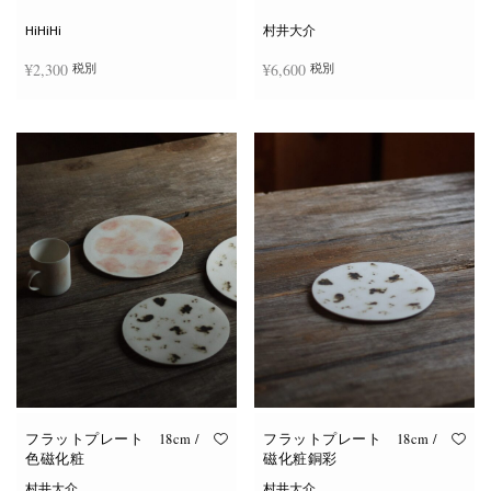
シ
ョ
HiHiHi
村井大介
ン
は
¥
2,300
¥
6,600
税別
税別
商
品
ペ
ー
お買い物カゴに追加
お買い物カゴに追加
ジ
か
ら
選
択
で
き
ま
す
フラットプレート 18cm /
フラットプレート 18cm /
色磁化粧
磁化粧銅彩
村井大介
村井大介