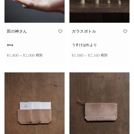
田の神さん
ガラスボトル
ena
うすけはれより
価格
価格
¥
1,800
–
¥
2,000
¥
1,080
–
¥
2,160
税別
税別
帯:
帯:
こ
こ
¥1,800
¥1,080
オプションを選択
オプションを選択
の
の
商
商
–
–
品
品
¥2,000
¥2,160
に
に
は
は
複
複
数
数
の
の
バ
バ
リ
リ
エ
エ
ー
ー
シ
シ
ョ
ョ
ン
ン