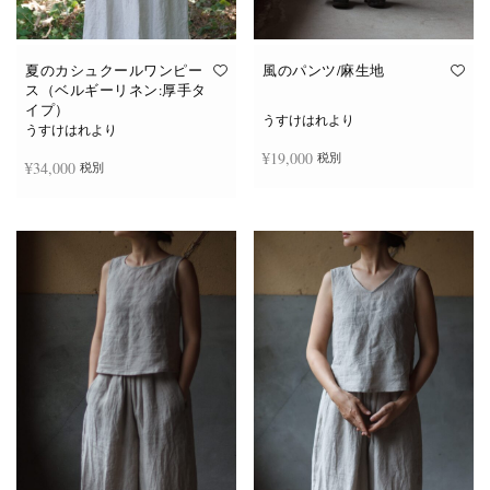
夏のカシュクールワンピー
風のパンツ/麻生地
ス（ベルギーリネン:厚手タ
イプ）
うすけはれより
うすけはれより
¥
19,000
税別
¥
34,000
税別
お買い物カゴに追加
続きを読む