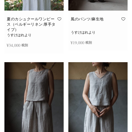
夏のカシュクールワンピー
風のパンツ/麻生地
ス（ベルギーリネン:厚手タ
イプ）
うすけはれより
うすけはれより
¥
19,000
税別
¥
34,000
税別
お買い物カゴに追加
続きを読む