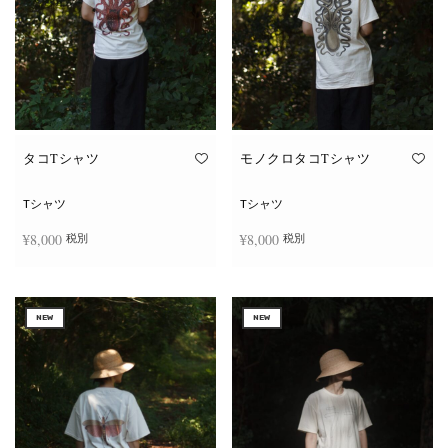
タコTシャツ
モノクロタコTシャツ
Tシャツ
Tシャツ
¥
8,000
¥
8,000
税別
税別
こ
こ
オプションを選択
オプションを選択
の
の
商
商
NEW
NEW
品
品
に
に
は
は
複
複
数
数
の
の
バ
バ
リ
リ
エ
エ