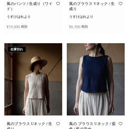
オ
オ
風のパンツ / 生成り（ワイ
風のブラウス Vネック / 生
プ
プ
ド）
成り
シ
シ
ョ
ョ
うすけはれより
うすけはれより
ン
ン
は
は
¥
19,000
¥
6,500
税別
税別
商
商
品
品
ペ
ペ
ー
ー
お買い物カゴに追加
続きを読む
ジ
ジ
か
か
在庫切れ
ら
ら
選
選
択
択
で
で
き
き
ま
ま
す
す
風のブラウス Uネック / 生
風の ブラウス Uネック / 藍
成り
色 / 藍の染め