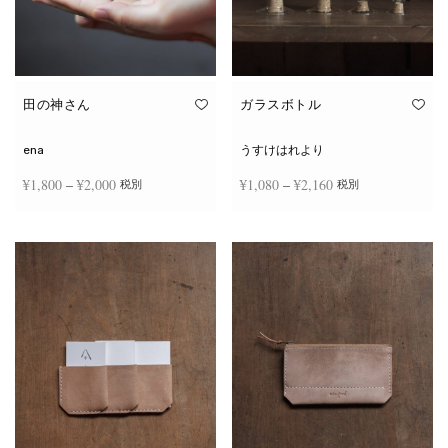
田の神さん
ガラスボトル
ena
うすけはれより
価格
価格
¥
1,800
–
¥
2,000
¥
1,080
–
¥
2,160
税別
税別
帯:
帯:
こ
こ
¥1,800
¥1,080
オプションを選択
オプションを選択
の
の
商
商
–
–
品
品
¥2,000
¥2,160
に
に
は
は
複
複
数
数
の
の
バ
バ
リ
リ
エ
エ
ー
ー
シ
シ
ョ
ョ
ン
ン