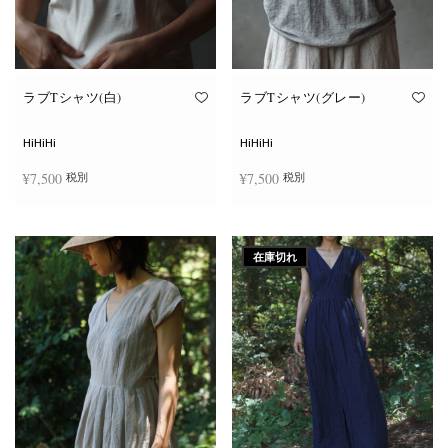
ン
ン
が
が
あ
あ
り
り
ま
ま
す。
す。
オ
オ
ラブTシャツ(白)
ラブTシャツ(グレー)
プ
プ
シ
シ
ョ
ョ
HiHiHi
HiHiHi
ン
ン
は
は
¥
7,500
¥
7,500
税別
税別
商
商
品
品
ペ
ペ
こ
こ
ー
ー
オプションを選択
オプションを選択
の
の
ジ
ジ
商
商
か
か
在庫切れ
品
品
ら
ら
に
に
選
選
は
は
択
択
複
複
で
で
数
数
き
き
の
の
ま
ま
バ
バ
す
す
リ
リ
エ
エ
ー
ー
シ
シ
ョ
ョ
ン
ン
が
が