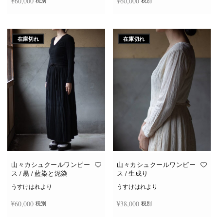
¥
60,000
¥
60,000
税別
税別
続きを読む
続きを読む
在庫切れ
在庫切れ
山々カシュクールワンピー
山々カシュクールワンピー
ス / 黒 / 藍染と泥染
ス / 生成り
うすけはれより
うすけはれより
¥
60,000
¥
38,000
税別
税別