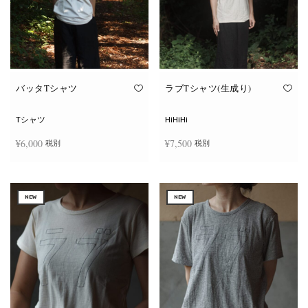
ー
ー
シ
シ
ョ
ョ
ン
ン
が
が
あ
あ
り
り
ま
ま
す。
す。
オ
オ
バッタTシャツ
ラブTシャツ(生成り)
プ
プ
シ
シ
ョ
ョ
Tシャツ
HiHiHi
ン
ン
は
は
¥
6,000
¥
7,500
税別
税別
商
商
品
品
ペ
ペ
こ
こ
ー
ー
オプションを選択
オプションを選択
の
の
ジ
ジ
商
商
か
か
NEW
NEW
品
品
ら
ら
に
に
選
選
は
は
択
択
複
複
で
で
数
数
き
き
の
の
ま
ま
バ
バ
す
す
リ
リ
エ
エ
ー
ー
シ
シ
ョ
ョ