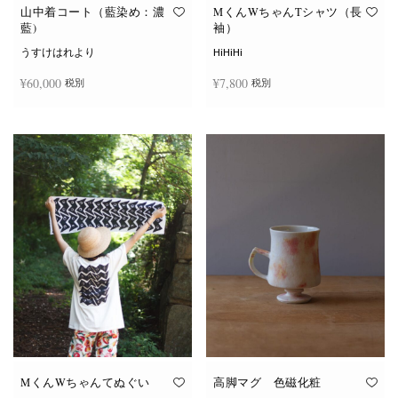
オ
オ
山中着コート（藍染め：濃
MくんWちゃんTシャツ（長
プ
プ
藍)
袖）
シ
シ
ョ
ョ
うすけはれより
HiHiHi
ン
ン
は
は
¥
60,000
¥
7,800
税別
税別
商
商
品
品
ペ
ペ
こ
ー
ー
続きを読む
オプションを選択
の
ジ
ジ
商
か
か
品
ら
ら
に
選
選
は
択
択
複
で
で
数
き
き
の
ま
ま
バ
す
す
リ
エ
ー
シ
ョ
ン
が
あ
り
ま
す。
オ
MくんWちゃんてぬぐい
高脚マグ 色磁化粧
プ