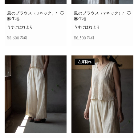
風のブラウス（Uネック）/
風のブラウス（Vネック）/
麻生地
麻生地
うすけはれより
うすけはれより
¥
8,600
¥
6,500
税別
税別
こ
こ
オプションを選択
オプションを選択
の
の
商
商
在庫切れ
品
品
に
に
は
は
複
複
数
数
の
の
バ
バ
リ
リ
エ
エ
ー
ー
シ
シ
ョ
ョ
ン
ン
が
が
あ
あ
り
り
ま
ま
す。
す。