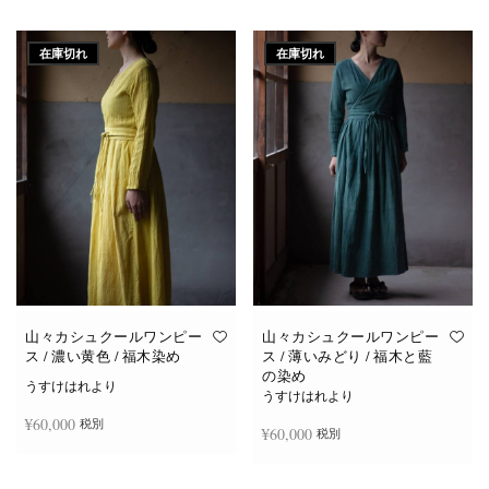
続きを読む
続きを読む
在庫切れ
在庫切れ
山々カシュクールワンピー
山々カシュクールワンピー
ス / 濃い黄色 / 福木染め
ス / 薄いみどり / 福木と藍
の染め
うすけはれより
うすけはれより
¥
60,000
税別
¥
60,000
税別
続きを読む
続きを読む