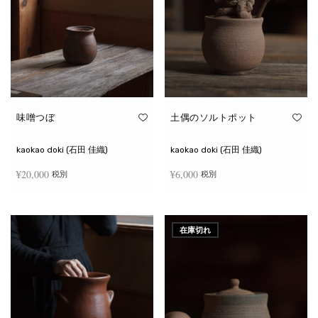
味噌つぼ
土偶のソルトポット
kaokao doki (石田 佳織)
kaokao doki (石田 佳織)
¥
20,000
¥
6,000
税別
税別
お買い物カゴに追加
続きを読む
在庫切れ