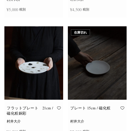
¥
5,000
¥
4,500
税別
税別
お買い物カゴに追加
お買い物カゴに追加
在庫切れ
フラットプレート 21cm /
プレート 15cm / 磁化粧
磁化粧銅彩
村井大介
村井大介