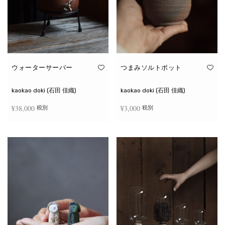
ウォーターサーバー
つまみソルトポット
kaokao doki (石田 佳織)
kaokao doki (石田 佳織)
¥
38,000
¥
3,000
税別
税別
お買い物カゴに追加
続きを読む