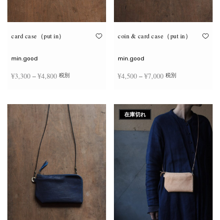
が
が
あ
あ
り
り
ま
ま
す。
す。
オ
オ
card case（put in）
coin & card case（put in）
プ
プ
シ
シ
ョ
ョ
min.good
min.good
ン
ン
は
は
価格
価格
¥
3,300
–
¥
4,800
¥
4,500
–
¥
7,000
税別
税別
商
商
品
品
帯:
帯:
ペ
ペ
こ
こ
ー
ー
¥3,300
¥4,500
オプションを選択
オプションを選択
の
の
ジ
ジ
商
商
–
–
か
か
在庫切れ
品
品
ら
ら
¥4,800
¥7,000
に
に
選
選
は
は
択
択
複
複
で
で
数
数
き
き
の
の
ま
ま
バ
バ
す
す
リ
リ
エ
エ
ー
ー
シ
シ
ョ
ョ
ン
ン
が
が
あ
あ