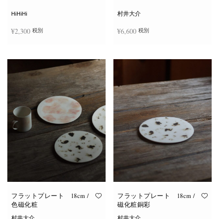
シ
ョ
HiHiHi
村井大介
ン
は
¥
2,300
¥
6,600
税別
税別
商
品
ペ
ー
お買い物カゴに追加
お買い物カゴに追加
ジ
か
ら
選
択
で
き
ま
す
フラットプレート 18cm /
フラットプレート 18cm /
色磁化粧
磁化粧銅彩
村井大介
村井大介