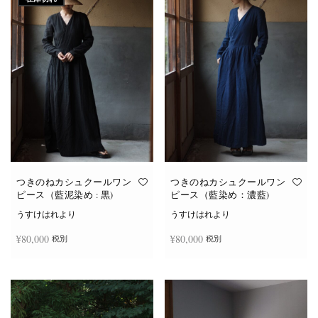
つきのねカシュクールワン
つきのねカシュクールワン
ピース（藍泥染め : 黒)
ピース（藍染め：濃藍)
うすけはれより
うすけはれより
¥
80,000
¥
80,000
税別
税別
続きを読む
お買い物カゴに追加