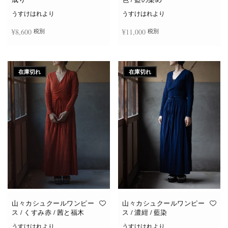
うすけはれより
うすけはれより
¥
8,600
¥
11,000
税別
税別
続きを読む
お買い物カゴに追加
在庫切れ
在庫切れ
山々カシュクールワンピー
山々カシュクールワンピー
ス / くすみ赤 / 茜と福木
ス / 濃紺 / 藍染
うすけはれより
うすけはれより