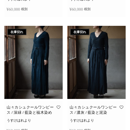
¥
60,000
¥
60,000
税別
税別
続きを読む
続きを読む
在庫切れ
在庫切れ
山々カシュクールワンピー
山々カシュクールワンピー
ス / 深緑 / 藍染と福木染め
ス / 濃灰 / 藍染と泥染
うすけはれより
うすけはれより