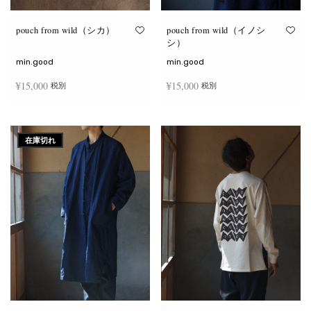
り
り
ま
ま
す。
す。
オ
オ
pouch from wild（シカ）
pouch from wild（イノシ
プ
プ
シ）
シ
シ
ョ
ョ
min.good
min.good
ン
ン
は
は
¥
15,000
¥
15,000
税別
税別
商
商
品
品
ペ
ペ
こ
こ
ー
ー
オプションを選択
オプションを選択
の
の
ジ
ジ
商
商
か
か
在庫切れ
品
品
ら
ら
に
に
選
選
は
は
択
択
複
複
で
で
数
数
き
き
の
の
ま
ま
バ
バ
す
す
リ
リ
エ
エ
ー
ー
シ
シ
ョ
ョ
ン
ン
が
が
あ
あ
り
り
ま
ま
す。
す。