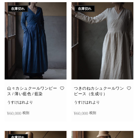
在庫切れ
在庫切れ
山々カシュクールワンピー
つきのねカシュクールワン
ス / 薄い藍色 / 藍染
ピース（生成り）
うすけはれより
うすけはれより
¥
60,000
¥
60,000
税別
税別
続きを読む
続きを読む
在庫切れ