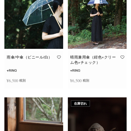
雨傘/中傘（ビニール/白）
晴雨兼用傘（紺色×クリー
ム色×チェック）
+RING
+RING
¥
6,500
¥
6,500
税別
税別
お買い物カゴに追加
お買い物カゴに追加
在庫切れ