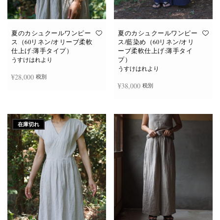
あ
あ
り
り
ま
ま
す。
す。
オ
オ
夏のカシュクールワンピー
夏のカシュクールワンピー
プ
プ
ス（60リネン/オリーブ柔軟
ス/藍染め（60リネン/オリ
シ
シ
仕上げ:薄手タイプ）
ーブ柔軟仕上げ:薄手タイ
ョ
ョ
プ）
ン
ン
うすけはれより
は
は
うすけはれより
商
商
¥
28,000
税別
品
品
¥
38,000
税別
ペ
ペ
ー
ー
ジ
ジ
お買い物カゴに追加
か
か
続きを読む
ら
ら
選
選
在庫切れ
択
択
で
で
き
き
ま
ま
す
す