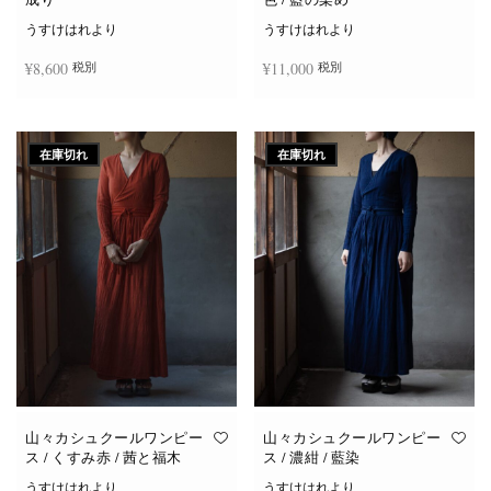
うすけはれより
うすけはれより
¥
8,600
¥
11,000
税別
税別
続きを読む
お買い物カゴに追加
在庫切れ
在庫切れ
山々カシュクールワンピー
山々カシュクールワンピー
ス / くすみ赤 / 茜と福木
ス / 濃紺 / 藍染
うすけはれより
うすけはれより