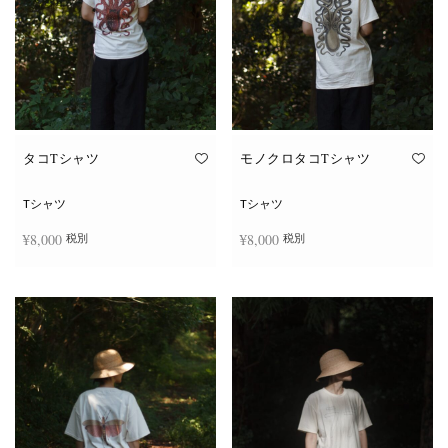
タコTシャツ
モノクロタコTシャツ
Tシャツ
Tシャツ
¥
8,000
¥
8,000
税別
税別
こ
こ
オプションを選択
オプションを選択
の
の
商
商
品
品
に
に
は
は
複
複
数
数
の
の
バ
バ
リ
リ
エ
エ