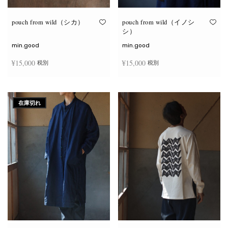
り
り
ま
ま
す。
す。
オ
オ
pouch from wild（シカ）
pouch from wild（イノシ
プ
プ
シ）
シ
シ
ョ
ョ
min.good
min.good
ン
ン
は
は
¥
15,000
¥
15,000
税別
税別
商
商
品
品
ペ
ペ
こ
こ
ー
ー
オプションを選択
オプションを選択
の
の
ジ
ジ
商
商
か
か
在庫切れ
品
品
ら
ら
に
に
選
選
は
は
択
択
複
複
で
で
数
数
き
き
の
の
ま
ま
バ
バ
す
す
リ
リ
エ
エ
ー
ー
シ
シ
ョ
ョ
ン
ン
が
が
あ
あ
り
り
ま
ま
す。
す。