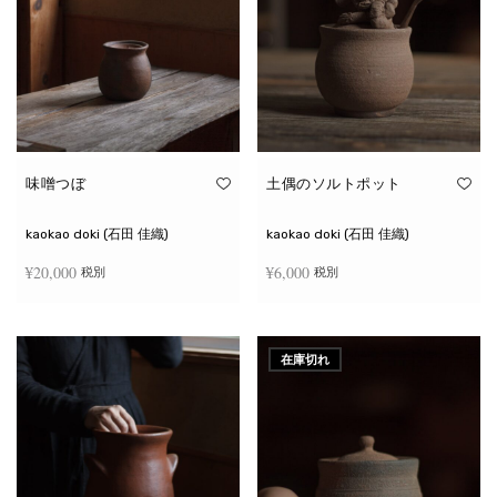
味噌つぼ
土偶のソルトポット
kaokao doki (石田 佳織)
kaokao doki (石田 佳織)
¥
20,000
¥
6,000
税別
税別
お買い物カゴに追加
続きを読む
在庫切れ