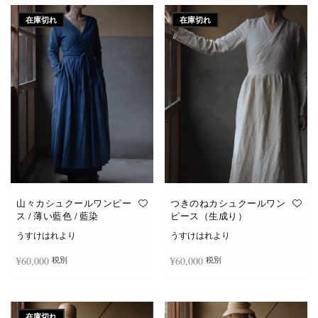
在庫切れ
在庫切れ
山々カシュクールワンピー
つきのねカシュクールワン
ス / 薄い藍色 / 藍染
ピース（生成り）
うすけはれより
うすけはれより
¥
60,000
¥
60,000
税別
税別
続きを読む
続きを読む
在庫切れ