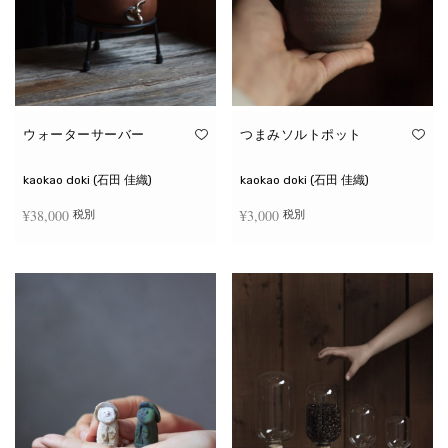
ウォーターサーバー
つまみソルトポット
kaokao doki (石田 佳織)
kaokao doki (石田 佳織)
¥
38,000
¥
3,000
税別
税別
お買い物カゴに追加
続きを読む