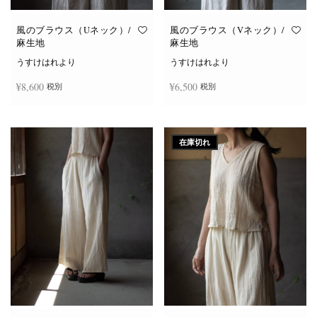
風のブラウス（Uネック）/
風のブラウス（Vネック）/
麻生地
麻生地
うすけはれより
うすけはれより
¥
8,600
¥
6,500
税別
税別
こ
こ
オプションを選択
オプションを選択
の
の
商
商
在庫切れ
品
品
に
に
は
は
複
複
数
数
の
の
バ
バ
リ
リ
エ
エ
ー
ー
シ
シ
ョ
ョ
ン
ン
が
が
あ
あ
り
り
ま
ま
す。
す。