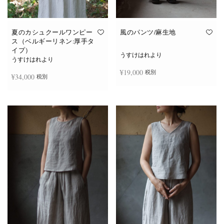
夏のカシュクールワンピー
風のパンツ/麻生地
ス（ベルギーリネン:厚手タ
イプ）
うすけはれより
うすけはれより
¥
19,000
税別
¥
34,000
税別
お買い物カゴに追加
続きを読む