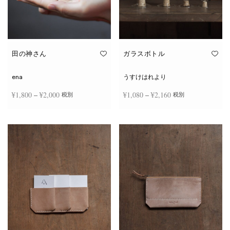
田の神さん
ガラスボトル
ena
うすけはれより
価格
価格
¥
1,800
–
¥
2,000
¥
1,080
–
¥
2,160
税別
税別
帯:
帯:
こ
こ
¥1,800
¥1,080
オプションを選択
オプションを選択
の
の
商
商
–
–
品
品
¥2,000
¥2,160
に
に
は
は
複
複
数
数
の
の
バ
バ
リ
リ
エ
エ
ー
ー
シ
シ
ョ
ョ
ン
ン