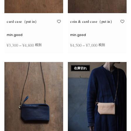
が
が
あ
あ
り
り
ま
ま
す。
す。
オ
オ
card case（put in）
coin & card case（put in）
プ
プ
シ
シ
ョ
ョ
min.good
min.good
ン
ン
は
は
価格
価格
¥
3,300
–
¥
4,800
¥
4,500
–
¥
7,000
税別
税別
商
商
品
品
帯:
帯:
ペ
ペ
こ
こ
ー
ー
¥3,300
¥4,500
オプションを選択
オプションを選択
の
の
ジ
ジ
商
商
–
–
か
か
在庫切れ
品
品
ら
ら
¥4,800
¥7,000
に
に
選
選
は
は
択
択
複
複
で
で
数
数
き
き
の
の
ま
ま
バ
バ
す
す
リ
リ
エ
エ
ー
ー
シ
シ
ョ
ョ
ン
ン
が
が
あ
あ