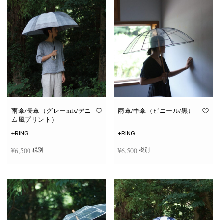
雨傘/長傘（グレーmix/デニ
雨傘/中傘（ビニール/黒）
ム風プリント）
+RING
+RING
¥
6,500
¥
6,500
税別
税別
お買い物カゴに追加
お買い物カゴに追加