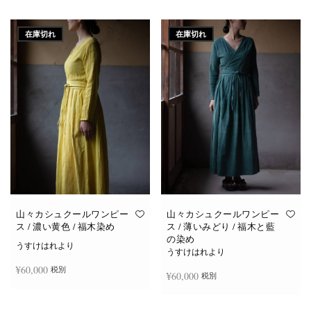
続きを読む
続きを読む
在庫切れ
在庫切れ
山々カシュクールワンピー
山々カシュクールワンピー
ス / 濃い黄色 / 福木染め
ス / 薄いみどり / 福木と藍
の染め
うすけはれより
うすけはれより
¥
60,000
税別
¥
60,000
税別
続きを読む
続きを読む