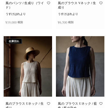
オ
オ
風のパンツ / 生成り（ワイ
風のブラウス Vネック / 生
プ
プ
ド）
成り
シ
シ
ョ
ョ
うすけはれより
うすけはれより
ン
ン
は
は
¥
19,000
¥
6,500
税別
税別
商
商
品
品
ペ
ペ
ー
ー
お買い物カゴに追加
続きを読む
ジ
ジ
か
か
在庫切れ
ら
ら
選
選
択
択
で
で
き
き
ま
ま
す
す
風のブラウス Uネック / 生
風の ブラウス Uネック / 藍
成り
色 / 藍の染め