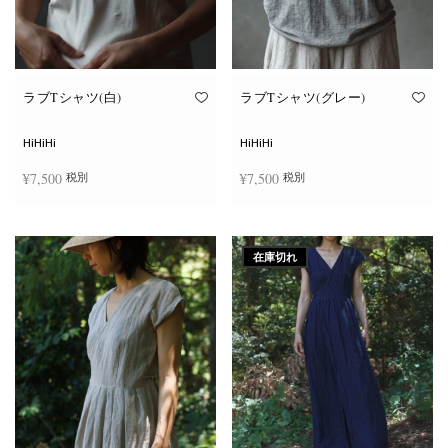
ン
ン
が
が
あ
あ
り
り
ま
ま
す。
す。
オ
オ
ラブTシャツ(白)
ラブTシャツ(グレー)
プ
プ
シ
シ
ョ
ョ
HiHiHi
HiHiHi
ン
ン
は
は
¥
7,500
¥
7,500
税別
税別
商
商
品
品
ペ
ペ
こ
こ
ー
ー
オプションを選択
オプションを選択
の
の
ジ
ジ
商
商
か
か
在庫切れ
品
品
ら
ら
に
に
選
選
は
は
択
択
複
複
で
で
数
数
き
き
の
の
ま
ま
バ
バ
す
す
リ
リ
エ
エ
ー
ー
シ
シ
ョ
ョ
ン
ン
が
が