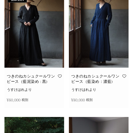
つきのねカシュクールワン
つきのねカシュクールワン
ピース（藍泥染め : 黒)
ピース（藍染め：濃藍)
うすけはれより
うすけはれより
¥
80,000
¥
80,000
税別
税別
続きを読む
お買い物カゴに追加