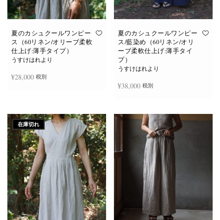
あ
あ
り
り
ま
ま
す。
す。
オ
オ
夏のカシュクールワンピー
夏のカシュクールワンピー
プ
プ
ス（60リネン/オリーブ柔軟
ス/藍染め（60リネン/オリ
シ
シ
仕上げ:薄手タイプ）
ーブ柔軟仕上げ:薄手タイ
ョ
ョ
プ）
ン
ン
うすけはれより
は
は
うすけはれより
商
商
¥
28,000
税別
品
品
¥
38,000
税別
ペ
ペ
ー
ー
ジ
ジ
お買い物カゴに追加
か
か
続きを読む
ら
ら
選
選
在庫切れ
択
択
で
で
き
き
ま
ま
す
す