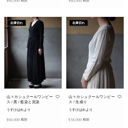
¥
60,000
¥
60,000
税別
税別
続きを読む
続きを読む
在庫切れ
在庫切れ
山々カシュクールワンピー
山々カシュクールワンピー
ス / 黒 / 藍染と泥染
ス / 生成り
うすけはれより
うすけはれより
¥
60,000
¥
38,000
税別
税別