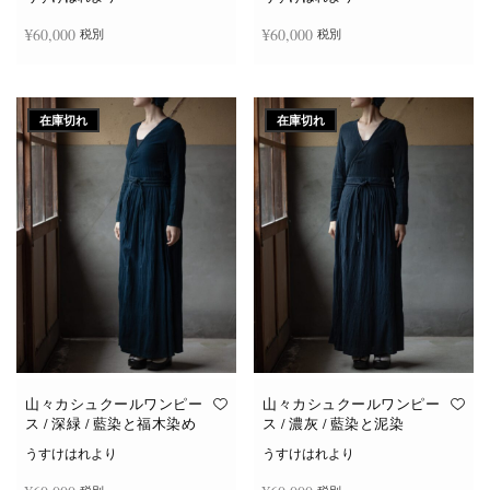
¥
60,000
¥
60,000
税別
税別
続きを読む
続きを読む
在庫切れ
在庫切れ
山々カシュクールワンピー
山々カシュクールワンピー
ス / 深緑 / 藍染と福木染め
ス / 濃灰 / 藍染と泥染
うすけはれより
うすけはれより