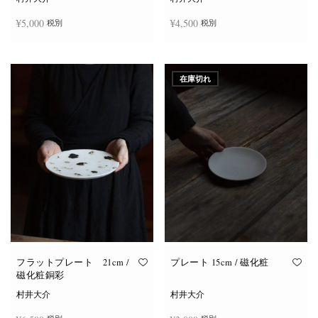
¥
5,000
¥
4,500
税別
税別
お買い物カゴに追加
お買い物カゴに追加
在庫切れ
フラットプレート 21cm /
プレート 15cm / 磁化粧
磁化粧銅彩
村井大介
村井大介