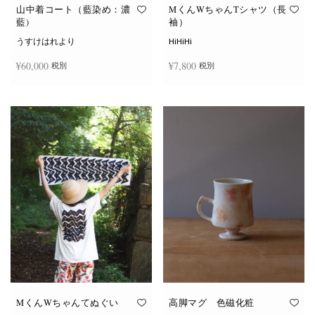
オ
オ
山中着コート（藍染め：濃
MくんWちゃんTシャツ（長
プ
プ
藍)
袖）
シ
シ
ョ
ョ
うすけはれより
HiHiHi
ン
ン
は
は
¥
60,000
¥
7,800
税別
税別
商
商
品
品
ペ
ペ
こ
ー
ー
続きを読む
オプションを選択
の
ジ
ジ
商
か
か
品
ら
ら
に
選
選
は
択
択
複
で
で
数
き
き
の
ま
ま
バ
す
す
リ
エ
ー
シ
ョ
ン
が
あ
り
ま
す。
オ
MくんWちゃんてぬぐい
高脚マグ 色磁化粧
プ