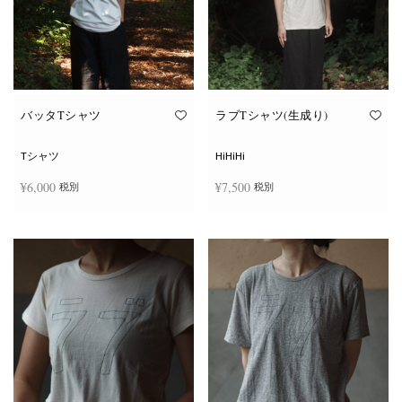
ー
ー
シ
シ
ョ
ョ
ン
ン
が
が
あ
あ
り
り
ま
ま
す。
す。
オ
オ
バッタTシャツ
ラブTシャツ(生成り)
プ
プ
シ
シ
ョ
ョ
Tシャツ
HiHiHi
ン
ン
は
は
¥
6,000
¥
7,500
税別
税別
商
商
品
品
ペ
ペ
こ
こ
ー
ー
オプションを選択
オプションを選択
の
の
ジ
ジ
商
商
か
か
品
品
ら
ら
に
に
選
選
は
は
択
択
複
複
で
で
数
数
き
き
の
の
ま
ま
バ
バ
す
す
リ
リ
エ
エ
ー
ー
シ
シ
ョ
ョ