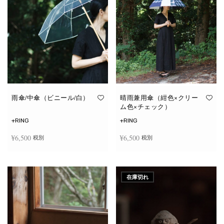
雨傘/中傘（ビニール/白）
晴雨兼用傘（紺色×クリー
ム色×チェック）
+RING
+RING
¥
6,500
¥
6,500
税別
税別
お買い物カゴに追加
お買い物カゴに追加
在庫切れ