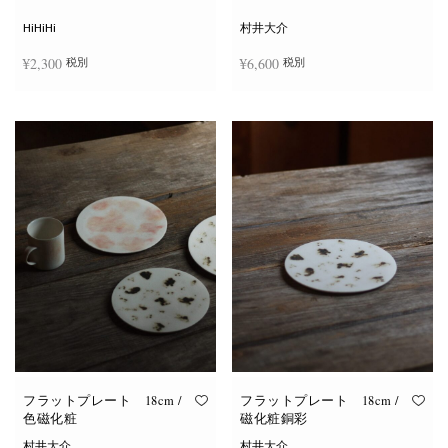
シ
ョ
HiHiHi
村井大介
ン
は
¥
2,300
¥
6,600
税別
税別
商
品
ペ
ー
お買い物カゴに追加
お買い物カゴに追加
ジ
か
ら
選
択
で
き
ま
す
フラットプレート 18cm /
フラットプレート 18cm /
色磁化粧
磁化粧銅彩
村井大介
村井大介