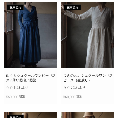
在庫切れ
在庫切れ
山々カシュクールワンピー
つきのねカシュクールワン
ス / 薄い藍色 / 藍染
ピース（生成り）
うすけはれより
うすけはれより
¥
60,000
¥
60,000
税別
税別
続きを読む
続きを読む
在庫切れ