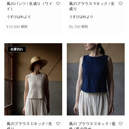
オ
オ
風のパンツ / 生成り（ワイ
風のブラウス Vネック / 生
プ
プ
ド）
成り
シ
シ
ョ
ョ
うすけはれより
うすけはれより
ン
ン
は
は
¥
19,000
¥
6,500
税別
税別
商
商
品
品
ペ
ペ
ー
ー
お買い物カゴに追加
続きを読む
ジ
ジ
か
か
在庫切れ
ら
ら
選
選
択
択
で
で
き
き
ま
ま
す
す
風のブラウス Uネック / 生
風の ブラウス Uネック / 藍
成り
色 / 藍の染め