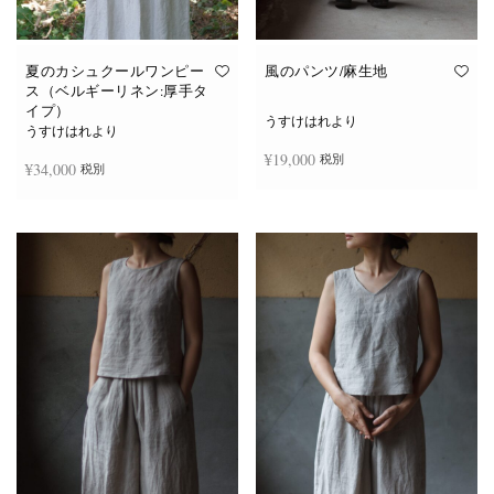
夏のカシュクールワンピー
風のパンツ/麻生地
ス（ベルギーリネン:厚手タ
イプ）
うすけはれより
うすけはれより
¥
19,000
税別
¥
34,000
税別
お買い物カゴに追加
続きを読む