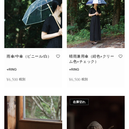
雨傘/中傘（ビニール/白）
晴雨兼用傘（紺色×クリー
ム色×チェック）
+RING
+RING
¥
6,500
¥
6,500
税別
税別
お買い物カゴに追加
お買い物カゴに追加
在庫切れ