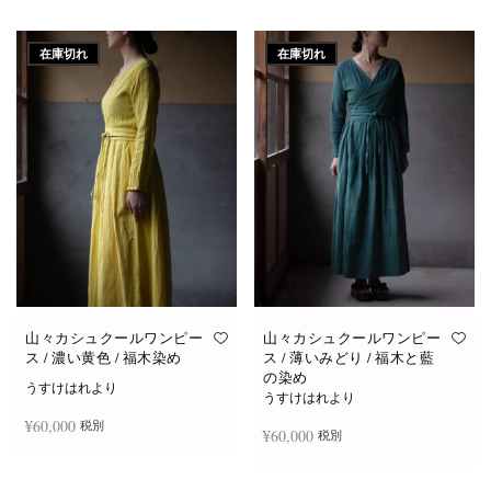
続きを読む
続きを読む
在庫切れ
在庫切れ
山々カシュクールワンピー
山々カシュクールワンピー
ス / 濃い黄色 / 福木染め
ス / 薄いみどり / 福木と藍
の染め
うすけはれより
うすけはれより
¥
60,000
税別
¥
60,000
税別
続きを読む
続きを読む