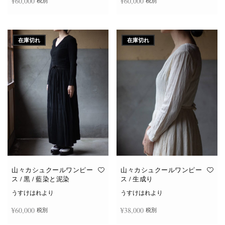
¥
60,000
¥
60,000
税別
税別
続きを読む
続きを読む
在庫切れ
在庫切れ
山々カシュクールワンピー
山々カシュクールワンピー
ス / 黒 / 藍染と泥染
ス / 生成り
うすけはれより
うすけはれより
¥
60,000
¥
38,000
税別
税別