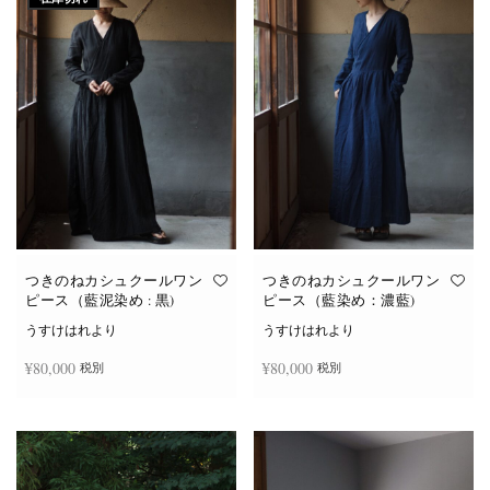
つきのねカシュクールワン
つきのねカシュクールワン
ピース（藍泥染め : 黒)
ピース（藍染め：濃藍)
うすけはれより
うすけはれより
¥
80,000
¥
80,000
税別
税別
続きを読む
お買い物カゴに追加