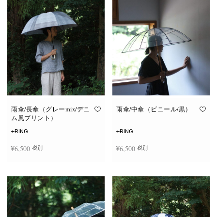
雨傘/長傘（グレーmix/デニ
雨傘/中傘（ビニール/黒）
ム風プリント）
+RING
+RING
¥
6,500
¥
6,500
税別
税別
お買い物カゴに追加
お買い物カゴに追加