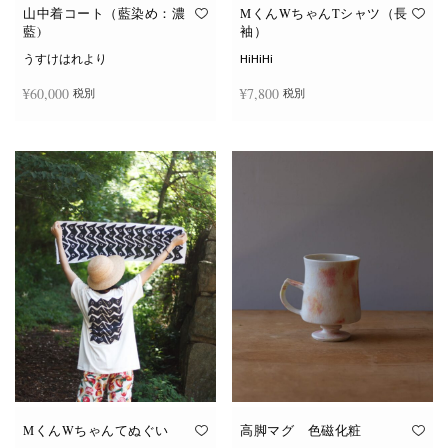
オ
オ
山中着コート（藍染め：濃
MくんWちゃんTシャツ（長
プ
プ
藍)
袖）
シ
シ
ョ
ョ
うすけはれより
HiHiHi
ン
ン
は
は
¥
60,000
¥
7,800
税別
税別
商
商
品
品
ペ
ペ
こ
ー
ー
続きを読む
オプションを選択
の
ジ
ジ
商
か
か
品
ら
ら
に
選
選
は
択
択
複
で
で
数
き
き
の
ま
ま
バ
す
す
リ
エ
ー
シ
ョ
ン
が
あ
り
ま
す。
オ
MくんWちゃんてぬぐい
高脚マグ 色磁化粧
プ