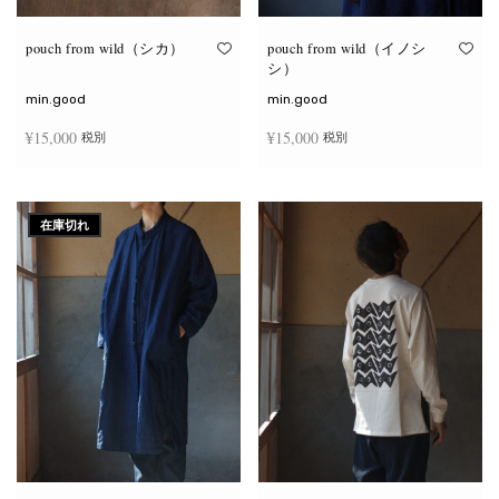
り
り
ま
ま
す。
す。
オ
オ
pouch from wild（シカ）
pouch from wild（イノシ
プ
プ
シ）
シ
シ
ョ
ョ
min.good
min.good
ン
ン
は
は
¥
15,000
¥
15,000
税別
税別
商
商
品
品
ペ
ペ
こ
こ
ー
ー
オプションを選択
オプションを選択
の
の
ジ
ジ
商
商
か
か
在庫切れ
品
品
ら
ら
に
に
選
選
は
は
択
択
複
複
で
で
数
数
き
き
の
の
ま
ま
バ
バ
す
す
リ
リ
エ
エ
ー
ー
シ
シ
ョ
ョ
ン
ン
が
が
あ
あ
り
り
ま
ま
す。
す。