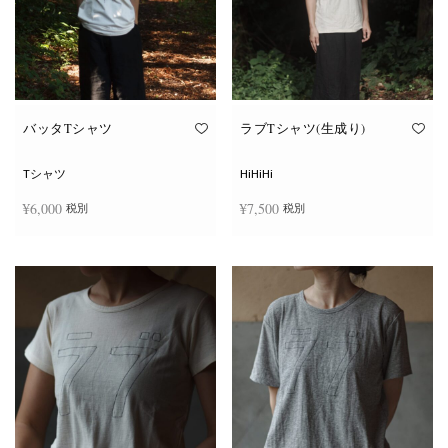
ー
ー
シ
シ
ョ
ョ
ン
ン
が
が
あ
あ
り
り
ま
ま
す。
す。
オ
オ
バッタTシャツ
ラブTシャツ(生成り)
プ
プ
シ
シ
ョ
ョ
Tシャツ
HiHiHi
ン
ン
は
は
¥
6,000
¥
7,500
税別
税別
商
商
品
品
ペ
ペ
こ
こ
ー
ー
オプションを選択
オプションを選択
の
の
ジ
ジ
商
商
か
か
品
品
ら
ら
に
に
選
選
は
は
択
択
複
複
で
で
数
数
き
き
の
の
ま
ま
バ
バ
す
す
リ
リ
エ
エ
ー
ー
シ
シ
ョ
ョ