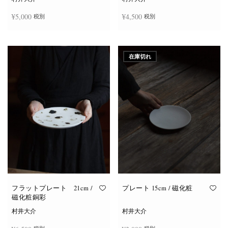
¥
5,000
¥
4,500
税別
税別
お買い物カゴに追加
お買い物カゴに追加
在庫切れ
フラットプレート 21cm /
プレート 15cm / 磁化粧
磁化粧銅彩
村井大介
村井大介