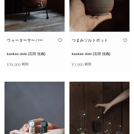
ウォーターサーバー
つまみソルトポット
kaokao doki (石田 佳織)
kaokao doki (石田 佳織)
¥
38,000
¥
3,000
税別
税別
お買い物カゴに追加
続きを読む