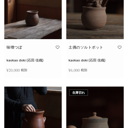
味噌つぼ
土偶のソルトポット
kaokao doki (石田 佳織)
kaokao doki (石田 佳織)
¥
20,000
¥
6,000
税別
税別
お買い物カゴに追加
続きを読む
在庫切れ