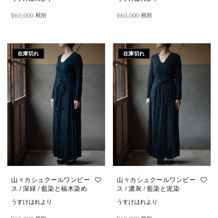
¥
60,000
¥
60,000
税別
税別
続きを読む
続きを読む
在庫切れ
在庫切れ
山々カシュクールワンピー
山々カシュクールワンピー
ス / 深緑 / 藍染と福木染め
ス / 濃灰 / 藍染と泥染
うすけはれより
うすけはれより