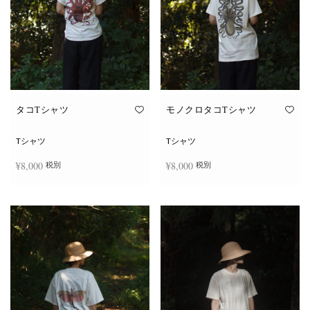
タコTシャツ
モノクロタコTシャツ
Tシャツ
Tシャツ
¥
8,000
¥
8,000
税別
税別
こ
こ
オプションを選択
オプションを選択
の
の
商
商
品
品
に
に
は
は
複
複
数
数
の
の
バ
バ
リ
リ
エ
エ