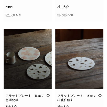
シ
ョ
HiHiHi
村井大介
ン
は
¥
2,300
¥
6,600
税別
税別
商
品
ペ
ー
お買い物カゴに追加
お買い物カゴに追加
ジ
か
ら
選
択
で
き
ま
す
フラットプレート 18cm /
フラットプレート 18cm /
色磁化粧
磁化粧銅彩
村井大介
村井大介