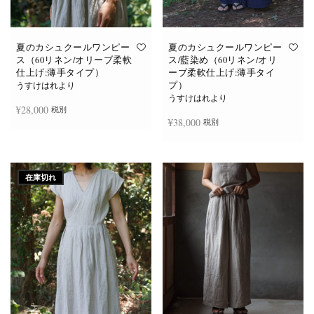
あ
あ
り
り
ま
ま
す。
す。
オ
オ
夏のカシュクールワンピー
夏のカシュクールワンピー
プ
プ
ス（60リネン/オリーブ柔軟
ス/藍染め（60リネン/オリ
シ
シ
仕上げ:薄手タイプ）
ーブ柔軟仕上げ:薄手タイ
ョ
ョ
プ）
ン
ン
うすけはれより
は
は
うすけはれより
商
商
¥
28,000
税別
品
品
¥
38,000
税別
ペ
ペ
ー
ー
ジ
ジ
お買い物カゴに追加
か
か
続きを読む
ら
ら
選
選
在庫切れ
択
択
で
で
き
き
ま
ま
す
す