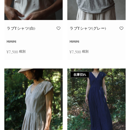
ン
ン
が
が
あ
あ
り
り
ま
ま
す。
す。
オ
オ
ラブTシャツ(白)
ラブTシャツ(グレー)
プ
プ
シ
シ
ョ
ョ
HiHiHi
HiHiHi
ン
ン
は
は
¥
7,500
¥
7,500
税別
税別
商
商
品
品
ペ
ペ
こ
こ
ー
ー
オプションを選択
オプションを選択
の
の
ジ
ジ
商
商
か
か
在庫切れ
品
品
ら
ら
に
に
選
選
は
は
択
択
複
複
で
で
数
数
き
き
の
の
ま
ま
バ
バ
す
す
リ
リ
エ
エ
ー
ー
シ
シ
ョ
ョ
ン
ン
が
が