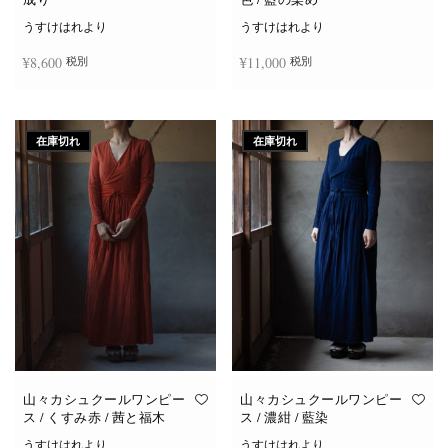
うすけはれより
うすけはれより
¥
8,600
¥
11,000
税別
税別
続きを読む
お買い物カゴに追加
在庫切れ
在庫切れ
山々カシュクールワンピー
山々カシュクールワンピー
ス / くすみ赤 / 茜と福木
ス / 濃紺 / 藍染
うすけはれより
うすけはれより