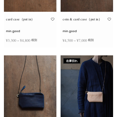
が
が
あ
あ
り
り
ま
ま
す。
す。
オ
オ
card case（put in）
coin & card case（put in）
プ
プ
シ
シ
ョ
ョ
min.good
min.good
ン
ン
は
は
価格
価格
¥
3,300
–
¥
4,800
¥
4,500
–
¥
7,000
税別
税別
商
商
品
品
帯:
帯:
ペ
ペ
こ
こ
ー
ー
¥3,300
¥4,500
オプションを選択
オプションを選択
の
の
ジ
ジ
商
商
–
–
か
か
在庫切れ
品
品
ら
ら
¥4,800
¥7,000
に
に
選
選
は
は
択
択
複
複
で
で
数
数
き
き
の
の
ま
ま
バ
バ
す
す
リ
リ
エ
エ
ー
ー
シ
シ
ョ
ョ
ン
ン
が
が
あ
あ