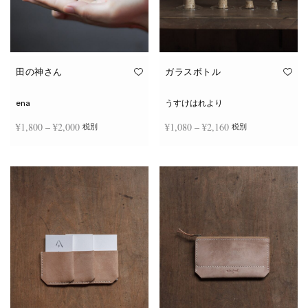
田の神さん
ガラスボトル
ena
うすけはれより
価格
価格
¥
1,800
–
¥
2,000
¥
1,080
–
¥
2,160
税別
税別
帯:
帯:
こ
こ
¥1,800
¥1,080
オプションを選択
オプションを選択
の
の
商
商
–
–
品
品
¥2,000
¥2,160
に
に
は
は
複
複
数
数
の
の
バ
バ
リ
リ
エ
エ
ー
ー
シ
シ
ョ
ョ
ン
ン