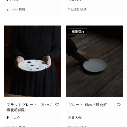
¥
5,000
¥
4,500
税別
税別
お買い物カゴに追加
お買い物カゴに追加
在庫切れ
フラットプレート 21cm /
プレート 15cm / 磁化粧
磁化粧銅彩
村井大介
村井大介