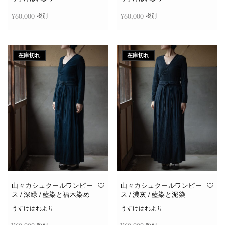
¥
60,000
¥
60,000
税別
税別
続きを読む
続きを読む
在庫切れ
在庫切れ
山々カシュクールワンピー
山々カシュクールワンピー
ス / 深緑 / 藍染と福木染め
ス / 濃灰 / 藍染と泥染
うすけはれより
うすけはれより