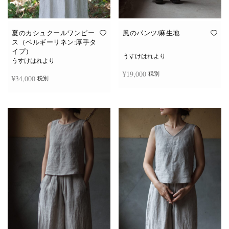
夏のカシュクールワンピー
風のパンツ/麻生地
ス（ベルギーリネン:厚手タ
イプ）
うすけはれより
うすけはれより
¥
19,000
税別
¥
34,000
税別
続きを読む
続きを読む