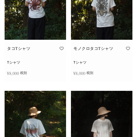
タコTシャツ
モノクロタコTシャツ
Tシャツ
Tシャツ
¥
8,000
¥
8,000
税別
税別
こ
こ
オプションを選択
オプションを選択
の
の
商
商
品
品
に
に
は
は
複
複
数
数
の
の
バ
バ
リ
リ
エ
エ