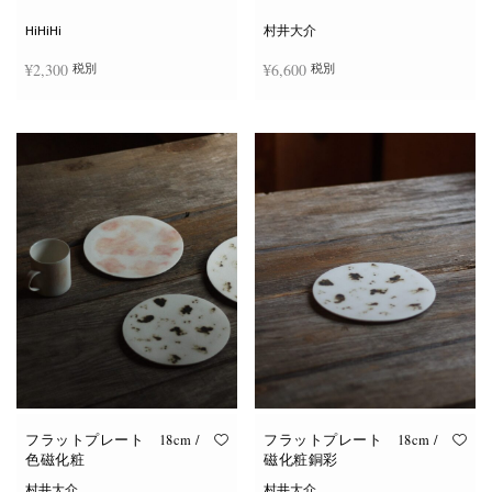
シ
ョ
HiHiHi
村井大介
ン
は
¥
2,300
¥
6,600
税別
税別
商
品
ペ
ー
お買い物カゴに追加
お買い物カゴに追加
ジ
か
ら
選
択
で
き
ま
す
フラットプレート 18cm /
フラットプレート 18cm /
色磁化粧
磁化粧銅彩
村井大介
村井大介