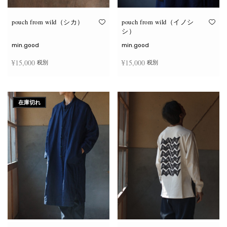
り
り
ま
ま
す。
す。
オ
オ
pouch from wild（シカ）
pouch from wild（イノシ
プ
プ
シ）
シ
シ
ョ
ョ
min.good
min.good
ン
ン
は
は
¥
15,000
¥
15,000
税別
税別
商
商
品
品
ペ
ペ
こ
こ
ー
ー
オプションを選択
オプションを選択
の
の
ジ
ジ
商
商
か
か
在庫切れ
品
品
ら
ら
に
に
選
選
は
は
択
択
複
複
で
で
数
数
き
き
の
の
ま
ま
バ
バ
す
す
リ
リ
エ
エ
ー
ー
シ
シ
ョ
ョ
ン
ン
が
が
あ
あ
り
り
ま
ま
す。
す。