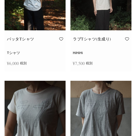
ー
ー
シ
シ
ョ
ョ
ン
ン
が
が
あ
あ
り
り
ま
ま
す。
す。
オ
オ
バッタTシャツ
ラブTシャツ(生成り)
プ
プ
シ
シ
ョ
ョ
Tシャツ
HiHiHi
ン
ン
は
は
¥
6,000
¥
7,500
税別
税別
商
商
品
品
ペ
ペ
こ
こ
ー
ー
オプションを選択
オプションを選択
の
の
ジ
ジ
商
商
か
か
品
品
ら
ら
に
に
選
選
は
は
択
択
複
複
で
で
数
数
き
き
の
の
ま
ま
バ
バ
す
す
リ
リ
エ
エ
ー
ー
シ
シ
ョ
ョ