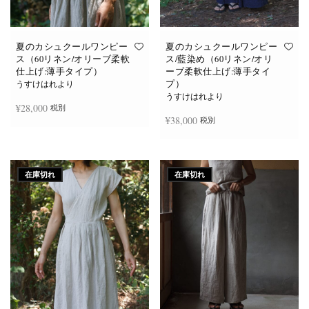
あ
あ
り
り
ま
ま
す。
す。
オ
オ
夏のカシュクールワンピー
夏のカシュクールワンピー
プ
プ
ス（60リネン/オリーブ柔軟
ス/藍染め（60リネン/オリ
シ
シ
仕上げ:薄手タイプ）
ーブ柔軟仕上げ:薄手タイ
ョ
ョ
プ）
ン
ン
うすけはれより
は
は
うすけはれより
商
商
¥
28,000
税別
品
品
¥
38,000
税別
ペ
ペ
ー
ー
ジ
ジ
お買い物カゴに追加
か
か
続きを読む
ら
ら
選
選
在庫切れ
在庫切れ
択
択
で
で
き
き
ま
ま
す
す