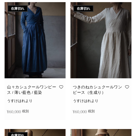
在庫切れ
在庫切れ
山々カシュクールワンピー
つきのねカシュクールワン
ス / 薄い藍色 / 藍染
ピース（生成り）
うすけはれより
うすけはれより
¥
60,000
¥
60,000
税別
税別
続きを読む
続きを読む
在庫切れ