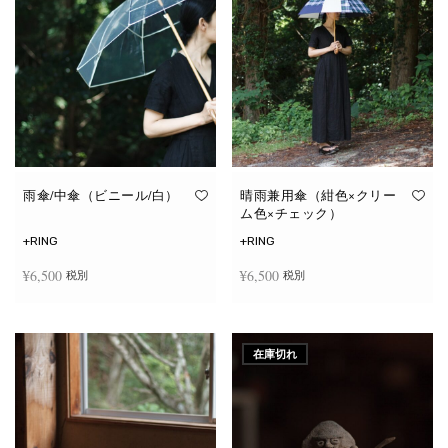
雨傘/中傘（ビニール/白）
晴雨兼用傘（紺色×クリー
ム色×チェック）
+RING
+RING
¥
6,500
¥
6,500
税別
税別
お買い物カゴに追加
お買い物カゴに追加
在庫切れ