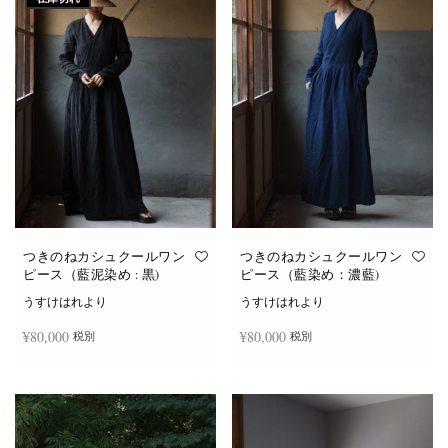
つきのねカシュクールワン
つきのねカシュクールワン
ピース（藍泥染め : 黒)
ピース（藍染め：濃藍)
うすけはれより
うすけはれより
¥
80,000
¥
80,000
税別
税別
続きを読む
お買い物カゴに追加