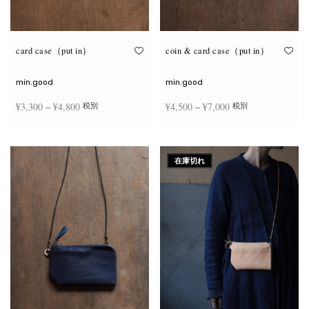
が
が
あ
あ
り
り
ま
ま
す。
す。
オ
オ
card case（put in）
coin & card case（put in）
プ
プ
シ
シ
ョ
ョ
min.good
min.good
ン
ン
は
は
価格
価格
¥
3,300
–
¥
4,800
¥
4,500
–
¥
7,000
税別
税別
商
商
品
品
帯:
帯:
ペ
ペ
こ
こ
ー
ー
¥3,300
¥4,500
オプションを選択
オプションを選択
の
の
ジ
ジ
商
商
–
–
か
か
在庫切れ
品
品
ら
ら
¥4,800
¥7,000
に
に
選
選
は
は
択
択
複
複
で
で
数
数
き
き
の
の
ま
ま
バ
バ
す
す
リ
リ
エ
エ
ー
ー
シ
シ
ョ
ョ
ン
ン
が
が
あ
あ