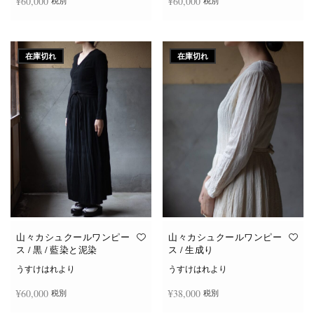
¥
60,000
¥
60,000
税別
税別
続きを読む
続きを読む
在庫切れ
在庫切れ
山々カシュクールワンピー
山々カシュクールワンピー
ス / 黒 / 藍染と泥染
ス / 生成り
うすけはれより
うすけはれより
¥
60,000
¥
38,000
税別
税別