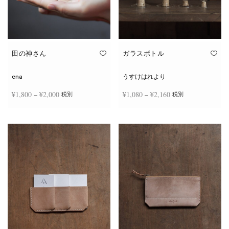
田の神さん
ガラスボトル
ena
うすけはれより
価格
価格
¥
1,800
–
¥
2,000
¥
1,080
–
¥
2,160
税別
税別
帯:
帯:
こ
こ
¥1,800
¥1,080
オプションを選択
オプションを選択
の
の
商
商
–
–
品
品
¥2,000
¥2,160
に
に
は
は
複
複
数
数
の
の
バ
バ
リ
リ
エ
エ
ー
ー
シ
シ
ョ
ョ
ン
ン