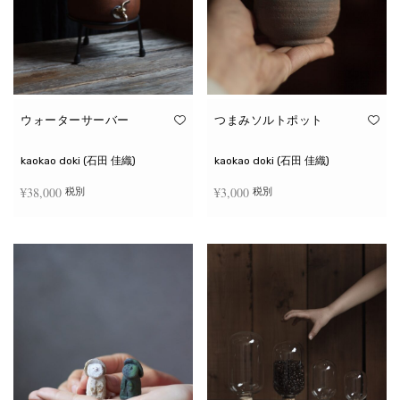
ウォーターサーバー
つまみソルトポット
kaokao doki (石田 佳織)
kaokao doki (石田 佳織)
¥
38,000
¥
3,000
税別
税別
お買い物カゴに追加
続きを読む