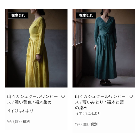
続きを読む
続きを読む
在庫切れ
在庫切れ
山々カシュクールワンピー
山々カシュクールワンピー
ス / 濃い黄色 / 福木染め
ス / 薄いみどり / 福木と藍
の染め
うすけはれより
うすけはれより
¥
60,000
税別
¥
60,000
税別
続きを読む
続きを読む