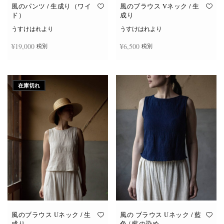
オ
オ
風のパンツ / 生成り（ワイ
風のブラウス Vネック / 生
プ
プ
ド）
成り
シ
シ
ョ
ョ
うすけはれより
うすけはれより
ン
ン
は
は
¥
19,000
¥
6,500
税別
税別
商
商
品
品
ペ
ペ
ー
ー
お買い物カゴに追加
続きを読む
ジ
ジ
か
か
在庫切れ
ら
ら
選
選
択
択
で
で
き
き
ま
ま
す
す
風のブラウス Uネック / 生
風の ブラウス Uネック / 藍
成り
色 / 藍の染め