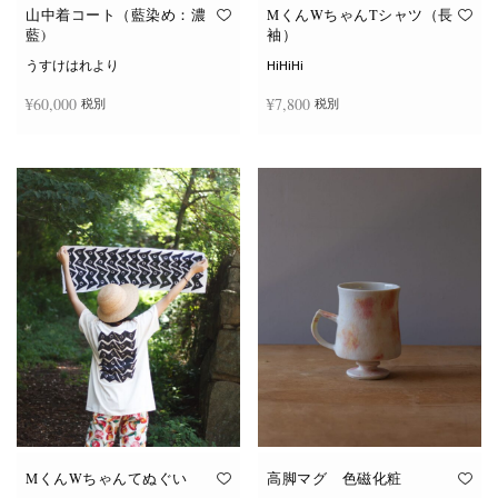
オ
オ
山中着コート（藍染め：濃
MくんWちゃんTシャツ（長
プ
プ
藍)
袖）
シ
シ
ョ
ョ
うすけはれより
HiHiHi
ン
ン
は
は
¥
60,000
¥
7,800
税別
税別
商
商
品
品
ペ
ペ
こ
ー
ー
続きを読む
オプションを選択
の
ジ
ジ
商
か
か
品
ら
ら
に
選
選
は
択
択
複
で
で
数
き
き
の
ま
ま
バ
す
す
リ
エ
ー
シ
ョ
ン
が
あ
り
ま
す。
オ
MくんWちゃんてぬぐい
高脚マグ 色磁化粧
プ