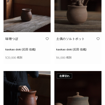
味噌つぼ
土偶のソルトポット
kaokao doki (石田 佳織)
kaokao doki (石田 佳織)
¥
20,000
¥
6,000
税別
税別
お買い物カゴに追加
続きを読む
在庫切れ