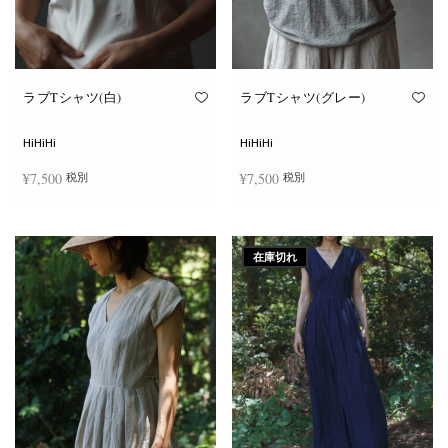
ン
ン
が
が
あ
あ
り
り
ま
ま
す。
す。
オ
オ
ラブTシャツ(白)
ラブTシャツ(グレー)
プ
プ
シ
シ
ョ
ョ
HiHiHi
HiHiHi
ン
ン
は
は
¥
7,500
¥
7,500
税別
税別
商
商
品
品
ペ
ペ
こ
こ
ー
ー
オプションを選択
オプションを選択
の
の
ジ
ジ
商
商
か
か
在庫切れ
品
品
ら
ら
に
に
選
選
は
は
択
択
複
複
で
で
数
数
き
き
の
の
ま
ま
バ
バ
す
す
リ
リ
エ
エ
ー
ー
シ
シ
ョ
ョ
ン
ン
が
が