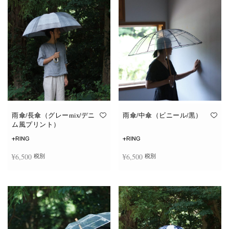
雨傘/長傘（グレーmix/デニ
雨傘/中傘（ビニール/黒）
ム風プリント）
+RING
+RING
¥
6,500
¥
6,500
税別
税別
お買い物カゴに追加
お買い物カゴに追加