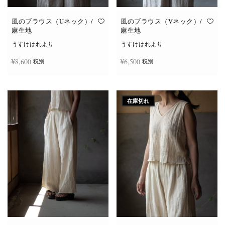
風のブラウス（Uネック）/
風のブラウス（Vネック）/
麻生地
麻生地
うすけはれより
うすけはれより
¥
8,600
¥
6,500
税別
税別
こ
こ
オプションを選択
オプションを選択
の
の
商
商
在庫切れ
品
品
に
に
は
は
複
複
数
数
の
の
バ
バ
リ
リ
エ
エ
ー
ー
シ
シ
ョ
ョ
ン
ン
が
が
あ
あ
り
り
ま
ま
す。
す。