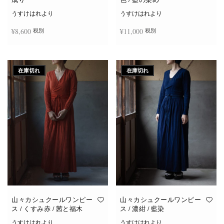
うすけはれより
うすけはれより
¥
8,600
¥
11,000
税別
税別
続きを読む
お買い物カゴに追加
在庫切れ
在庫切れ
山々カシュクールワンピー
山々カシュクールワンピー
ス / くすみ赤 / 茜と福木
ス / 濃紺 / 藍染
うすけはれより
うすけはれより