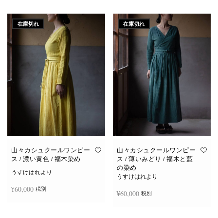
続きを読む
続きを読む
在庫切れ
在庫切れ
山々カシュクールワンピー
山々カシュクールワンピー
ス / 濃い黄色 / 福木染め
ス / 薄いみどり / 福木と藍
の染め
うすけはれより
うすけはれより
¥
60,000
税別
¥
60,000
税別
続きを読む
続きを読む