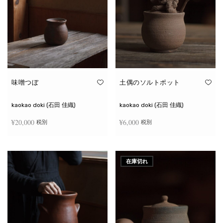
味噌つぼ
土偶のソルトポット
kaokao doki (石田 佳織)
kaokao doki (石田 佳織)
¥
20,000
¥
6,000
税別
税別
お買い物カゴに追加
続きを読む
在庫切れ