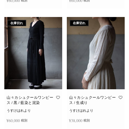
¥
60,000
¥
60,000
税別
税別
続きを読む
続きを読む
在庫切れ
在庫切れ
山々カシュクールワンピー
山々カシュクールワンピー
ス / 黒 / 藍染と泥染
ス / 生成り
うすけはれより
うすけはれより
¥
60,000
¥
38,000
税別
税別