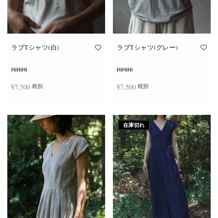
ン
ン
が
が
あ
あ
り
り
ま
ま
す。
す。
オ
オ
ラブTシャツ(白)
ラブTシャツ(グレー)
プ
プ
シ
シ
ョ
ョ
HiHiHi
HiHiHi
ン
ン
は
は
¥
7,500
¥
7,500
税別
税別
商
商
品
品
ペ
ペ
こ
こ
ー
ー
オプションを選択
オプションを選択
の
の
ジ
ジ
商
商
か
か
在庫切れ
品
品
ら
ら
に
に
選
選
は
は
択
択
複
複
で
で
数
数
き
き
の
の
ま
ま
バ
バ
す
す
リ
リ
エ
エ
ー
ー
シ
シ
ョ
ョ
ン
ン
が
が