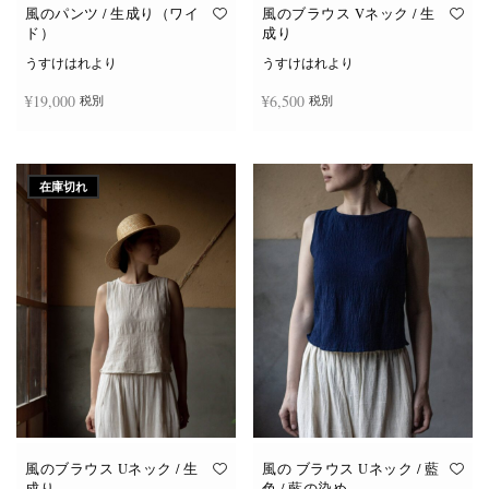
オ
オ
風のパンツ / 生成り（ワイ
風のブラウス Vネック / 生
プ
プ
ド）
成り
シ
シ
ョ
ョ
うすけはれより
うすけはれより
ン
ン
は
は
¥
19,000
¥
6,500
税別
税別
商
商
品
品
ペ
ペ
ー
ー
お買い物カゴに追加
続きを読む
ジ
ジ
か
か
在庫切れ
ら
ら
選
選
択
択
で
で
き
き
ま
ま
す
す
風のブラウス Uネック / 生
風の ブラウス Uネック / 藍
成り
色 / 藍の染め