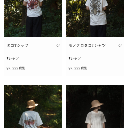
タコTシャツ
モノクロタコTシャツ
Tシャツ
Tシャツ
¥
8,000
¥
8,000
税別
税別
こ
こ
オプションを選択
オプションを選択
の
の
商
商
品
品
に
に
は
は
複
複
数
数
の
の
バ
バ
リ
リ
エ
エ