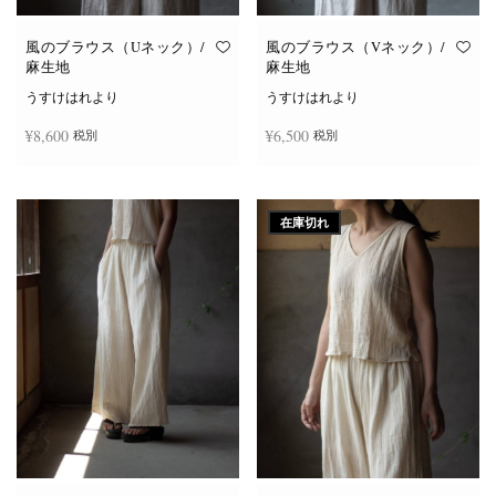
風のブラウス（Uネック）/
風のブラウス（Vネック）/
麻生地
麻生地
うすけはれより
うすけはれより
¥
8,600
¥
6,500
税別
税別
こ
こ
オプションを選択
オプションを選択
の
の
商
商
在庫切れ
品
品
に
に
は
は
複
複
数
数
の
の
バ
バ
リ
リ
エ
エ
ー
ー
シ
シ
ョ
ョ
ン
ン
が
が
あ
あ
り
り
ま
ま
す。
す。