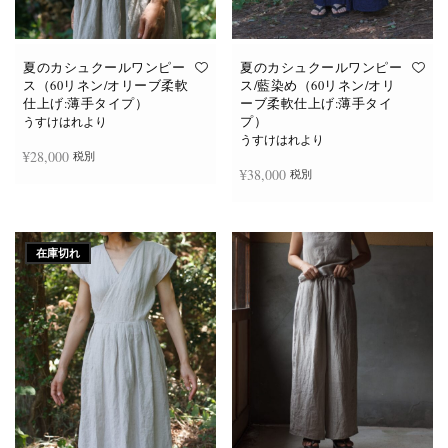
あ
あ
り
り
ま
ま
す。
す。
オ
オ
夏のカシュクールワンピー
夏のカシュクールワンピー
プ
プ
ス（60リネン/オリーブ柔軟
ス/藍染め（60リネン/オリ
シ
シ
仕上げ:薄手タイプ）
ーブ柔軟仕上げ:薄手タイ
ョ
ョ
プ）
ン
ン
うすけはれより
は
は
うすけはれより
商
商
¥
28,000
税別
品
品
¥
38,000
税別
ペ
ペ
ー
ー
ジ
ジ
お買い物カゴに追加
か
か
続きを読む
ら
ら
選
選
在庫切れ
択
択
で
で
き
き
ま
ま
す
す