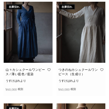
在庫切れ
在庫切れ
山々カシュクールワンピー
つきのねカシュクールワン
ス / 薄い藍色 / 藍染
ピース（生成り）
うすけはれより
うすけはれより
¥
60,000
¥
60,000
税別
税別
続きを読む
続きを読む
在庫切れ