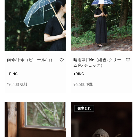
雨傘/中傘（ビニール/白）
晴雨兼用傘（紺色×クリー
ム色×チェック）
+RING
+RING
¥
6,500
¥
6,500
税別
税別
お買い物カゴに追加
お買い物カゴに追加
在庫切れ