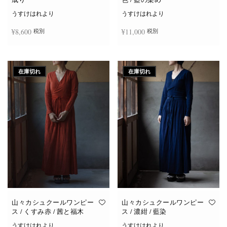
うすけはれより
うすけはれより
¥
8,600
¥
11,000
税別
税別
続きを読む
お買い物カゴに追加
在庫切れ
在庫切れ
山々カシュクールワンピー
山々カシュクールワンピー
ス / くすみ赤 / 茜と福木
ス / 濃紺 / 藍染
うすけはれより
うすけはれより