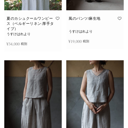
夏のカシュクールワンピー
風のパンツ/麻生地
ス（ベルギーリネン:厚手タ
イプ）
うすけはれより
うすけはれより
¥
19,000
税別
¥
34,000
税別
お買い物カゴに追加
続きを読む