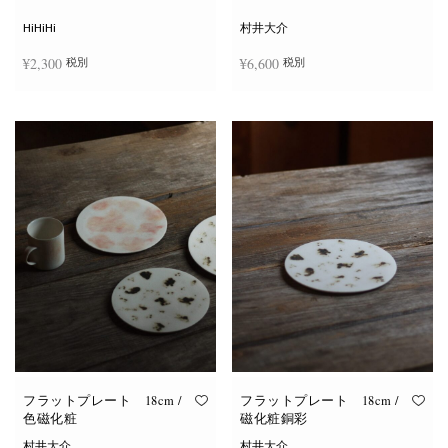
シ
ョ
HiHiHi
村井大介
ン
は
¥
2,300
¥
6,600
税別
税別
商
品
ペ
ー
お買い物カゴに追加
お買い物カゴに追加
ジ
か
ら
選
択
で
き
ま
す
フラットプレート 18cm /
フラットプレート 18cm /
色磁化粧
磁化粧銅彩
村井大介
村井大介