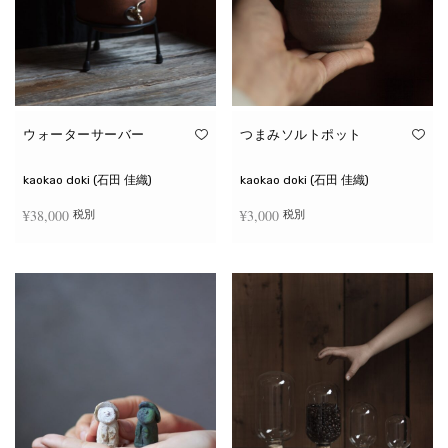
ウォーターサーバー
つまみソルトポット
kaokao doki (石田 佳織)
kaokao doki (石田 佳織)
¥
38,000
¥
3,000
税別
税別
お買い物カゴに追加
続きを読む