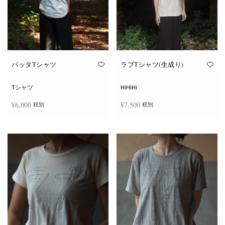
ー
ー
シ
シ
ョ
ョ
ン
ン
が
が
あ
あ
り
り
ま
ま
す。
す。
オ
オ
バッタTシャツ
ラブTシャツ(生成り)
プ
プ
シ
シ
ョ
ョ
Tシャツ
HiHiHi
ン
ン
は
は
¥
6,000
¥
7,500
税別
税別
商
商
品
品
ペ
ペ
こ
こ
ー
ー
オプションを選択
オプションを選択
の
の
ジ
ジ
商
商
か
か
品
品
ら
ら
に
に
選
選
は
は
択
択
複
複
で
で
数
数
き
き
の
の
ま
ま
バ
バ
す
す
リ
リ
エ
エ
ー
ー
シ
シ
ョ
ョ