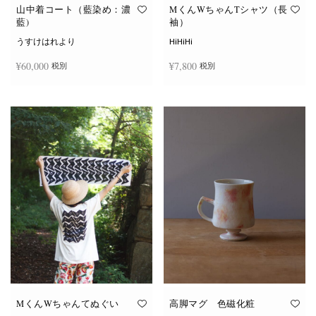
オ
オ
山中着コート（藍染め：濃
MくんWちゃんTシャツ（長
プ
プ
藍)
袖）
シ
シ
ョ
ョ
うすけはれより
HiHiHi
ン
ン
は
は
¥
60,000
¥
7,800
税別
税別
商
商
品
品
ペ
ペ
こ
ー
ー
続きを読む
オプションを選択
の
ジ
ジ
商
か
か
品
ら
ら
に
選
選
は
択
択
複
で
で
数
き
き
の
ま
ま
バ
す
す
リ
エ
ー
シ
ョ
ン
が
あ
り
ま
す。
オ
MくんWちゃんてぬぐい
高脚マグ 色磁化粧
プ