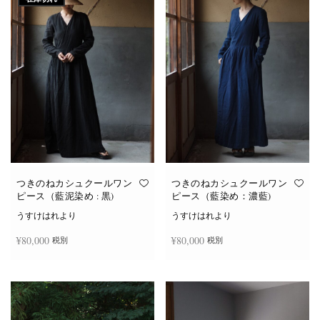
つきのねカシュクールワン
つきのねカシュクールワン
ピース（藍泥染め : 黒)
ピース（藍染め：濃藍)
うすけはれより
うすけはれより
¥
80,000
¥
80,000
税別
税別
続きを読む
お買い物カゴに追加