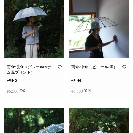
雨傘/長傘（グレーmix/デニ
雨傘/中傘（ビニール/黒）
ム風プリント）
+RING
+RING
¥
6,500
¥
6,500
税別
税別
お買い物カゴに追加
お買い物カゴに追加