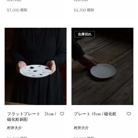
¥
5,000
¥
4,500
税別
税別
お買い物カゴに追加
お買い物カゴに追加
在庫切れ
フラットプレート 21cm /
プレート 15cm / 磁化粧
磁化粧銅彩
村井大介
村井大介