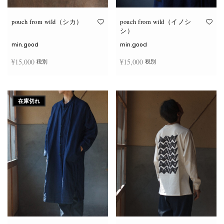
り
り
ま
ま
す。
す。
オ
オ
pouch from wild（シカ）
pouch from wild（イノシ
プ
プ
シ）
シ
シ
ョ
ョ
min.good
min.good
ン
ン
は
は
¥
15,000
¥
15,000
税別
税別
商
商
品
品
ペ
ペ
こ
こ
ー
ー
オプションを選択
オプションを選択
の
の
ジ
ジ
商
商
か
か
在庫切れ
品
品
ら
ら
に
に
選
選
は
は
択
択
複
複
で
で
数
数
き
き
の
の
ま
ま
バ
バ
す
す
リ
リ
エ
エ
ー
ー
シ
シ
ョ
ョ
ン
ン
が
が
あ
あ
り
り
ま
ま
す。
す。