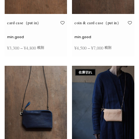
が
が
あ
あ
り
り
ま
ま
す。
す。
オ
オ
card case（put in）
coin & card case（put in）
プ
プ
シ
シ
ョ
ョ
min.good
min.good
ン
ン
は
は
価格
価格
¥
3,300
–
¥
4,800
¥
4,500
–
¥
7,000
税別
税別
商
商
品
品
帯:
帯:
ペ
ペ
こ
こ
ー
ー
¥3,300
¥4,500
オプションを選択
オプションを選択
の
の
ジ
ジ
商
商
–
–
か
か
在庫切れ
品
品
ら
ら
¥4,800
¥7,000
に
に
選
選
は
は
択
択
複
複
で
で
数
数
き
き
の
の
ま
ま
バ
バ
す
す
リ
リ
エ
エ
ー
ー
シ
シ
ョ
ョ
ン
ン
が
が
あ
あ