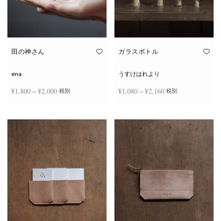
田の神さん
ガラスボトル
ena
うすけはれより
価格
価格
¥
1,800
–
¥
2,000
¥
1,080
–
¥
2,160
税別
税別
帯:
帯:
こ
こ
¥1,800
¥1,080
オプションを選択
オプションを選択
の
の
商
商
–
–
品
品
¥2,000
¥2,160
に
に
は
は
複
複
数
数
の
の
バ
バ
リ
リ
エ
エ
ー
ー
シ
シ
ョ
ョ
ン
ン