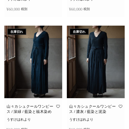
¥
60,000
¥
60,000
税別
税別
続きを読む
続きを読む
在庫切れ
在庫切れ
山々カシュクールワンピー
山々カシュクールワンピー
ス / 深緑 / 藍染と福木染め
ス / 濃灰 / 藍染と泥染
うすけはれより
うすけはれより