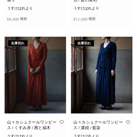
うすけはれより
うすけはれより
¥
8,600
¥
11,000
税別
税別
続きを読む
お買い物カゴに追加
在庫切れ
在庫切れ
山々カシュクールワンピー
山々カシュクールワンピー
ス / くすみ赤 / 茜と福木
ス / 濃紺 / 藍染
うすけはれより
うすけはれより