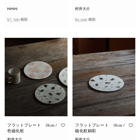
シ
ョ
HiHiHi
村井大介
ン
は
¥
2,300
¥
6,600
税別
税別
商
品
ペ
ー
お買い物カゴに追加
お買い物カゴに追加
ジ
か
ら
選
択
で
き
ま
す
フラットプレート 18cm /
フラットプレート 18cm /
色磁化粧
磁化粧銅彩
村井大介
村井大介