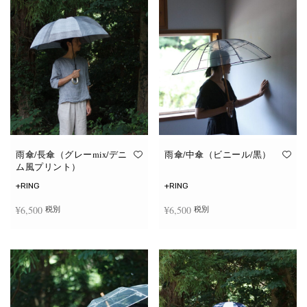
雨傘/長傘（グレーmix/デニ
雨傘/中傘（ビニール/黒）
ム風プリント）
+RING
+RING
¥
6,500
¥
6,500
税別
税別
お買い物カゴに追加
お買い物カゴに追加