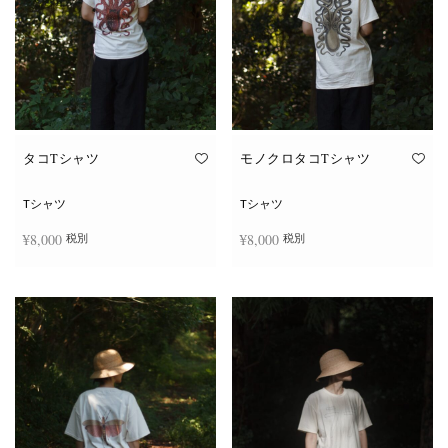
タコTシャツ
モノクロタコTシャツ
Tシャツ
Tシャツ
¥
8,000
¥
8,000
税別
税別
こ
こ
オプションを選択
オプションを選択
の
の
商
商
品
品
に
に
は
は
複
複
数
数
の
の
バ
バ
リ
リ
エ
エ