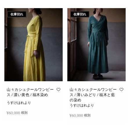
続きを読む
続きを読む
在庫切れ
在庫切れ
山々カシュクールワンピー
山々カシュクールワンピー
ス / 濃い黄色 / 福木染め
ス / 薄いみどり / 福木と藍
の染め
うすけはれより
うすけはれより
¥
60,000
税別
¥
60,000
税別
続きを読む
続きを読む