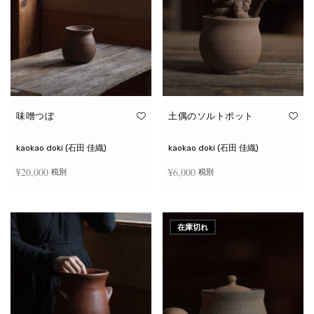
味噌つぼ
土偶のソルトポット
kaokao doki (石田 佳織)
kaokao doki (石田 佳織)
¥
20,000
¥
6,000
税別
税別
お買い物カゴに追加
続きを読む
在庫切れ