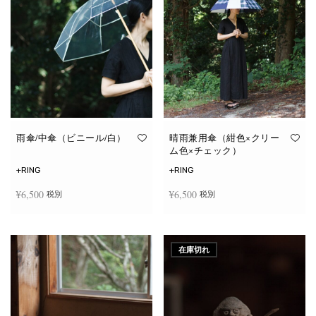
雨傘/中傘（ビニール/白）
晴雨兼用傘（紺色×クリー
ム色×チェック）
+RING
+RING
¥
6,500
¥
6,500
税別
税別
お買い物カゴに追加
お買い物カゴに追加
在庫切れ