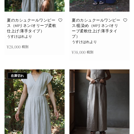
あ
あ
り
り
ま
ま
す。
す。
オ
オ
夏のカシュクールワンピー
夏のカシュクールワンピー
プ
プ
ス（60リネン/オリーブ柔軟
ス/藍染め（60リネン/オリ
シ
シ
仕上げ:薄手タイプ）
ーブ柔軟仕上げ:薄手タイ
ョ
ョ
プ）
ン
ン
うすけはれより
は
は
うすけはれより
商
商
¥
28,000
税別
品
品
¥
38,000
税別
ペ
ペ
ー
ー
ジ
ジ
お買い物カゴに追加
か
か
続きを読む
ら
ら
選
選
在庫切れ
択
択
で
で
き
き
ま
ま
す
す