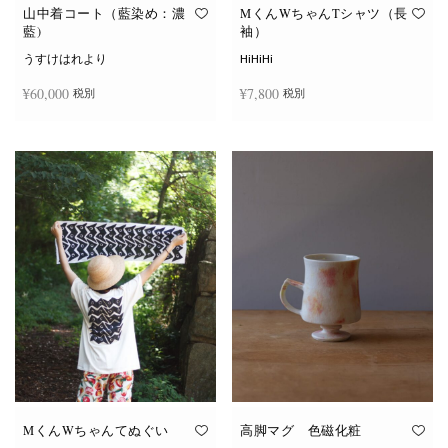
オ
オ
山中着コート（藍染め：濃
MくんWちゃんTシャツ（長
プ
プ
藍)
袖）
シ
シ
ョ
ョ
うすけはれより
HiHiHi
ン
ン
は
は
¥
60,000
¥
7,800
税別
税別
商
商
品
品
ペ
ペ
こ
ー
ー
続きを読む
オプションを選択
の
ジ
ジ
商
か
か
品
ら
ら
に
選
選
は
択
択
複
で
で
数
き
き
の
ま
ま
バ
す
す
リ
エ
ー
シ
ョ
ン
が
あ
り
ま
す。
オ
MくんWちゃんてぬぐい
高脚マグ 色磁化粧
プ