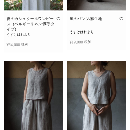
夏のカシュクールワンピー
風のパンツ/麻生地
ス（ベルギーリネン:厚手タ
イプ）
うすけはれより
うすけはれより
¥
19,000
税別
¥
34,000
税別
お買い物カゴに追加
続きを読む