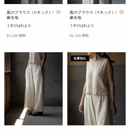
風のブラウス（Uネック）/
風のブラウス（Vネック）/
麻生地
麻生地
うすけはれより
うすけはれより
¥
8,600
¥
6,500
税別
税別
こ
こ
オプションを選択
オプションを選択
の
の
商
商
在庫切れ
品
品
に
に
は
は
複
複
数
数
の
の
バ
バ
リ
リ
エ
エ
ー
ー
シ
シ
ョ
ョ
ン
ン
が
が
あ
あ
り
り
ま
ま
す。
す。