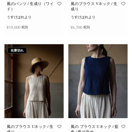
オ
オ
風のパンツ / 生成り（ワイ
風のブラウス Vネック / 生
プ
プ
ド）
成り
シ
シ
ョ
ョ
うすけはれより
うすけはれより
ン
ン
は
は
¥
19,000
¥
6,500
税別
税別
商
商
品
品
ペ
ペ
ー
ー
お買い物カゴに追加
続きを読む
ジ
ジ
か
か
在庫切れ
ら
ら
選
選
択
択
で
で
き
き
ま
ま
す
す
風のブラウス Uネック / 生
風の ブラウス Uネック / 藍
成り
色 / 藍の染め