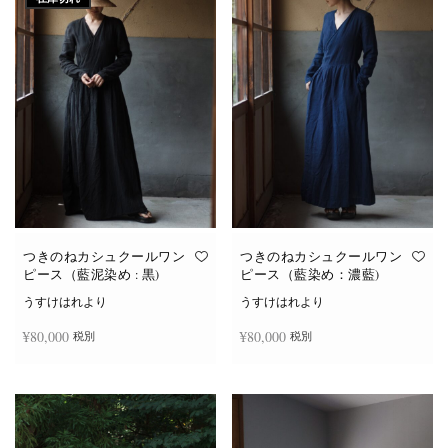
つきのねカシュクールワン
つきのねカシュクールワン
ピース（藍泥染め : 黒)
ピース（藍染め：濃藍)
うすけはれより
うすけはれより
¥
80,000
¥
80,000
税別
税別
続きを読む
お買い物カゴに追加