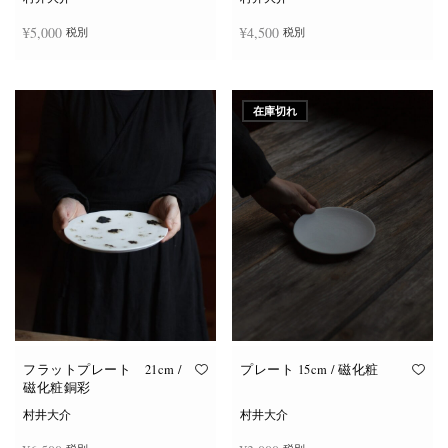
¥
5,000
¥
4,500
税別
税別
お買い物カゴに追加
お買い物カゴに追加
在庫切れ
フラットプレート 21cm /
プレート 15cm / 磁化粧
磁化粧銅彩
村井大介
村井大介