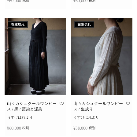
¥
60,000
¥
60,000
税別
税別
続きを読む
続きを読む
在庫切れ
在庫切れ
山々カシュクールワンピー
山々カシュクールワンピー
ス / 黒 / 藍染と泥染
ス / 生成り
うすけはれより
うすけはれより
¥
60,000
¥
38,000
税別
税別