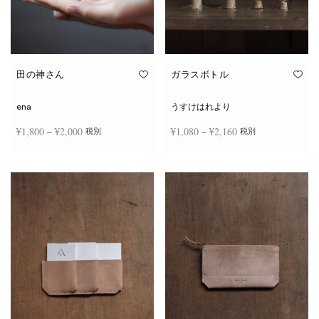
田の神さん
ガラスボトル
ena
うすけはれより
価格
価格
¥
1,800
–
¥
2,000
¥
1,080
–
¥
2,160
税別
税別
帯:
帯:
こ
こ
¥1,800
¥1,080
オプションを選択
オプションを選択
の
の
商
商
–
–
品
品
¥2,000
¥2,160
に
に
は
は
複
複
数
数
の
の
バ
バ
リ
リ
エ
エ
ー
ー
シ
シ
ョ
ョ
ン
ン