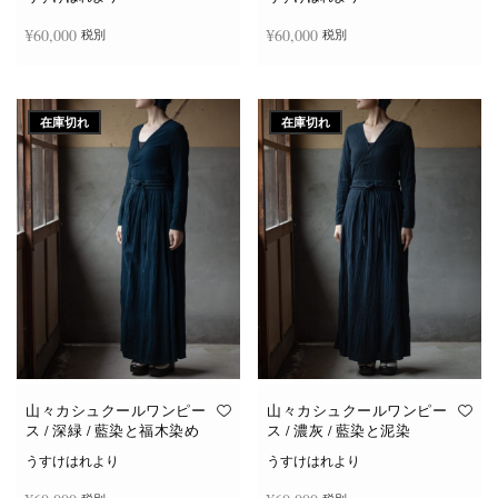
¥
60,000
¥
60,000
税別
税別
続きを読む
続きを読む
在庫切れ
在庫切れ
山々カシュクールワンピー
山々カシュクールワンピー
ス / 深緑 / 藍染と福木染め
ス / 濃灰 / 藍染と泥染
うすけはれより
うすけはれより