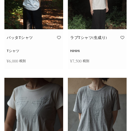
ー
ー
シ
シ
ョ
ョ
ン
ン
が
が
あ
あ
り
り
ま
ま
す。
す。
オ
オ
バッタTシャツ
ラブTシャツ(生成り)
プ
プ
シ
シ
ョ
ョ
Tシャツ
HiHiHi
ン
ン
は
は
¥
6,000
¥
7,500
税別
税別
商
商
品
品
ペ
ペ
こ
こ
ー
ー
オプションを選択
オプションを選択
の
の
ジ
ジ
商
商
か
か
品
品
ら
ら
に
に
選
選
は
は
択
択
複
複
で
で
数
数
き
き
の
の
ま
ま
バ
バ
す
す
リ
リ
エ
エ
ー
ー
シ
シ
ョ
ョ