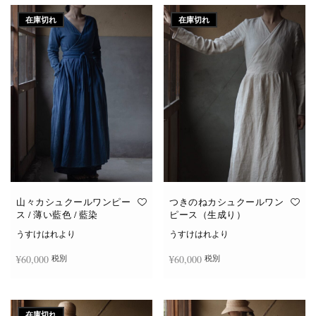
在庫切れ
在庫切れ
山々カシュクールワンピー
つきのねカシュクールワン
ス / 薄い藍色 / 藍染
ピース（生成り）
うすけはれより
うすけはれより
¥
60,000
¥
60,000
税別
税別
続きを読む
続きを読む
在庫切れ