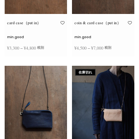
が
が
あ
あ
り
り
ま
ま
す。
す。
オ
オ
card case（put in）
coin & card case（put in）
プ
プ
シ
シ
ョ
ョ
min.good
min.good
ン
ン
は
は
価格
価格
¥
3,300
–
¥
4,800
¥
4,500
–
¥
7,000
税別
税別
商
商
品
品
帯:
帯:
ペ
ペ
こ
こ
ー
ー
¥3,300
¥4,500
オプションを選択
オプションを選択
の
の
ジ
ジ
商
商
–
–
か
か
在庫切れ
品
品
ら
ら
¥4,800
¥7,000
に
に
選
選
は
は
択
択
複
複
で
で
数
数
き
き
の
の
ま
ま
バ
バ
す
す
リ
リ
エ
エ
ー
ー
シ
シ
ョ
ョ
ン
ン
が
が
あ
あ