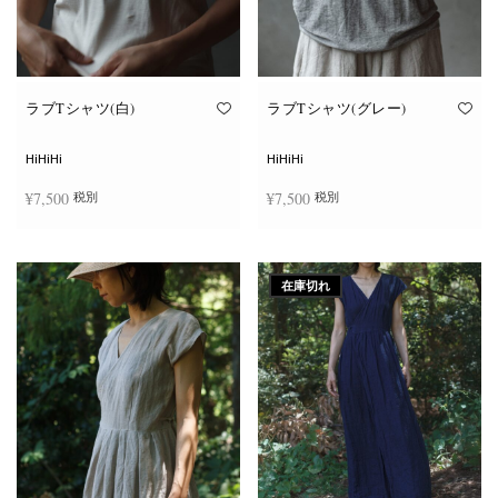
ン
ン
が
が
あ
あ
り
り
ま
ま
す。
す。
オ
オ
ラブTシャツ(白)
ラブTシャツ(グレー)
プ
プ
シ
シ
ョ
ョ
HiHiHi
HiHiHi
ン
ン
は
は
¥
7,500
¥
7,500
税別
税別
商
商
品
品
ペ
ペ
こ
こ
ー
ー
オプションを選択
オプションを選択
の
の
ジ
ジ
商
商
か
か
在庫切れ
品
品
ら
ら
に
に
選
選
は
は
択
択
複
複
で
で
数
数
き
き
の
の
ま
ま
バ
バ
す
す
リ
リ
エ
エ
ー
ー
シ
シ
ョ
ョ
ン
ン
が
が