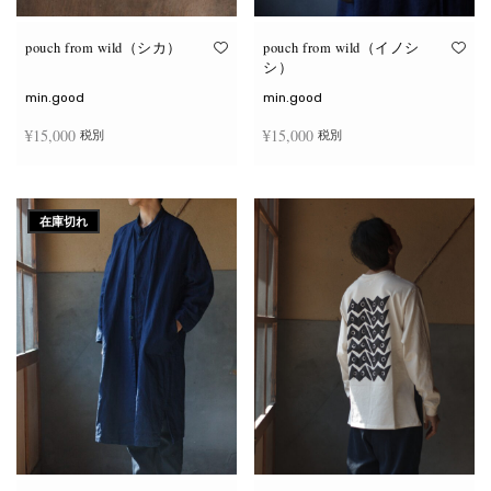
り
り
ま
ま
す。
す。
オ
オ
pouch from wild（シカ）
pouch from wild（イノシ
プ
プ
シ）
シ
シ
ョ
ョ
min.good
min.good
ン
ン
は
は
¥
15,000
¥
15,000
税別
税別
商
商
品
品
ペ
ペ
こ
こ
ー
ー
オプションを選択
オプションを選択
の
の
ジ
ジ
商
商
か
か
在庫切れ
品
品
ら
ら
に
に
選
選
は
は
択
択
複
複
で
で
数
数
き
き
の
の
ま
ま
バ
バ
す
す
リ
リ
エ
エ
ー
ー
シ
シ
ョ
ョ
ン
ン
が
が
あ
あ
り
り
ま
ま
す。
す。