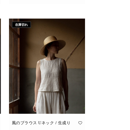
こ
オプションを選択
の
商
品
に
在庫切れ
は
複
数
の
バ
リ
エ
ー
シ
ョ
ン
が
あ
り
ま
す。
オ
プ
シ
ョ
ン
は
商
品
風のブラウス Uネック / 生成り
ペ