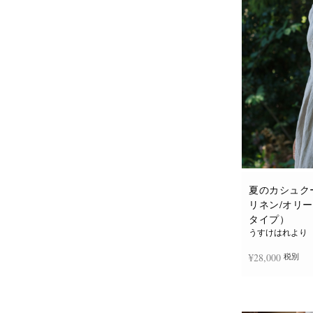
夏のカシュク
リネン/オリ
タイプ）
うすけはれより
¥
28,000
税別
お買い物カゴに