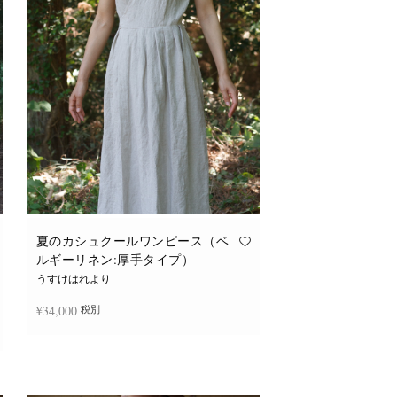
バ
リ
エ
ー
シ
ョ
ン
が
あ
り
ま
す。
オ
プ
シ
ョ
ン
は
商
品
夏のカシュクールワンピース（ベ
ペ
ルギーリネン:厚手タイプ）
ー
ジ
うすけはれより
か
ら
¥
34,000
税別
選
択
で
き
続きを読む
ま
す