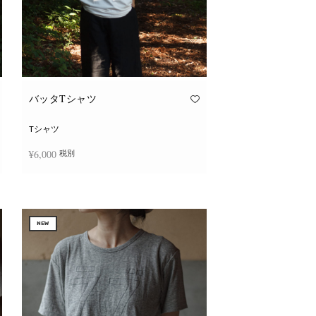
バッタTシャツ
Tシャツ
¥
6,000
税別
こ
オプションを選択
の
商
品
に
NEW
は
複
数
の
バ
リ
エ
ー
シ