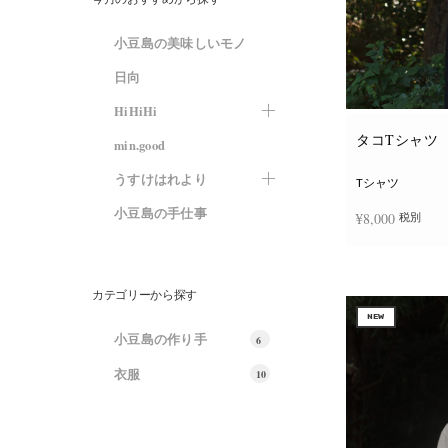
小豆島の美味しいモノ
日向
HiHiHi
タコTシャツ
min.good
うすけはれより
Tシャツ
小豆島の手仕事
¥
8,000
税別
オプションを選
カテゴリーから探す
NEW
小豆島の作り手
6
衣服
10