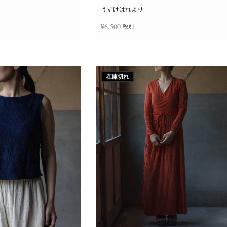
ー
ジ
うすけはれより
か
ら
¥
6,500
税別
選
択
で
き
追加
続きを読む
ま
す
在庫切れ