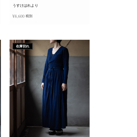
ー
ジ
うすけはれより
か
ら
¥
8,600
税別
選
択
で
き
続きを読む
ま
す
在庫切れ