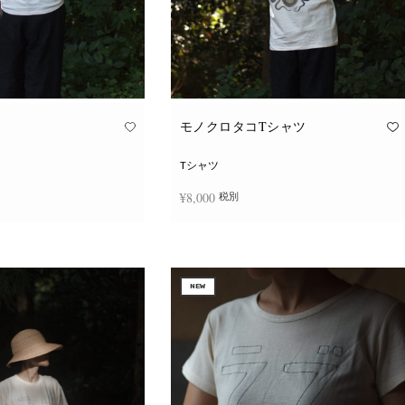
モノクロタコTシャツ
Tシャツ
¥
8,000
税別
こ
こ
択
オプションを選択
の
の
商
商
品
品
に
に
NEW
は
は
複
複
数
数
の
の
バ
バ
リ
リ
エ
エ
ー
ー
シ
シ