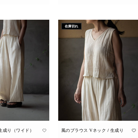
こ
追加
オプションを選択
の
商
品
に
在庫切れ
は
複
数
の
バ
リ
エ
ー
シ
ョ
ン
が
あ
り
ま
す。
オ
プ
シ
ョ
ン
は
商
品
 生成り（ワイド）
風のブラウス Vネック / 生成り
ペ