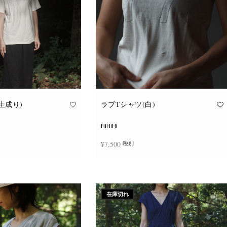
ョ
ョ
ン
ン
が
が
あ
あ
り
り
ま
ま
す。
す。
オ
オ
プ
プ
シ
シ
ョ
ョ
ン
ン
は
は
商
商
品
品
生成り)
ラブTシャツ(白)
ペ
ペ
ー
ー
ジ
ジ
HiHiHi
か
か
ら
ら
¥
7,500
税別
選
選
択
択
で
で
こ
こ
き
き
択
オプションを選択
の
の
ま
ま
商
商
す
す
品
品
に
に
在庫切れ
は
は
複
複
数
数
の
の