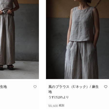
麻生地
風のブラウス（Uネック）/ 麻生
地
うすけはれより
¥
8,600
税別