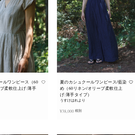
バ
バ
リ
リ
エ
エ
ー
ー
シ
シ
ョ
ョ
ン
ン
が
が
あ
あ
り
り
ま
ま
す。
す。
オ
オ
プ
プ
シ
シ
ョ
ョ
ン
ン
は
は
商
商
品
品
ールワンピース（60
夏のカシュクールワンピース/藍染
ペ
ペ
ーブ柔軟仕上げ:薄手
め（60リネン/オリーブ柔軟仕上
ー
ー
ジ
ジ
げ:薄手タイプ）
か
か
うすけはれより
ら
ら
選
選
¥
38,000
税別
択
択
で
で
き
き
ま
ま
追加
続きを読む
す
す