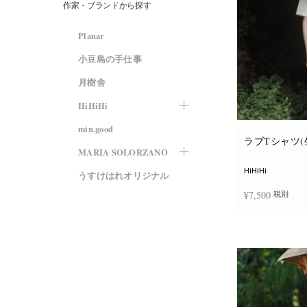
作家・ブランドから探す
Planar
小豆島の手仕事
月樹舎
HiHiHi
min.good
ラブTシャツ(
MARIA SOLORZANO
HiHiHi
うすけはれオリジナル
¥
7,500
税別
オプションを選