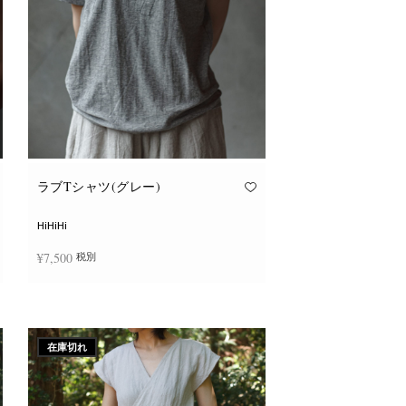
ョ
ン
が
あ
り
ま
す。
オ
プ
シ
ョ
ン
は
商
品
ラブTシャツ(グレー)
ペ
ー
ジ
HiHiHi
か
ら
¥
7,500
税別
選
択
で
こ
き
オプションを選択
の
ま
商
す
品
に
在庫切れ
は
複
数
の