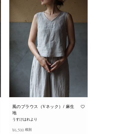
風のブラウス（Vネック）/ 麻生
地
うすけはれより
¥
6,500
税別