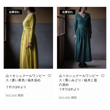
続きを読む
続きを読む
在庫切れ
在庫切れ
山々カシュクールワンピー
山々カシュクールワンピー
ス / 濃い黄色 / 福木染め
ス / 薄いみどり / 福木と藍
の染め
うすけはれより
うすけはれより
¥
60,000
税別
¥
60,000
税別
続きを読む
続きを読む