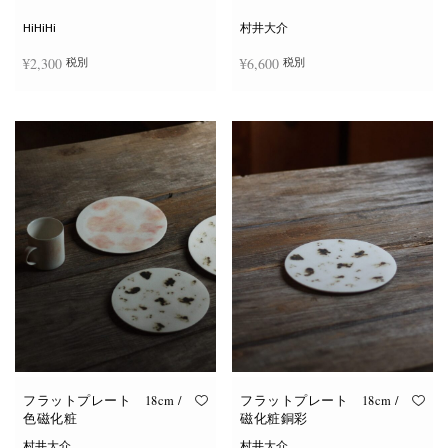
シ
ョ
HiHiHi
村井大介
ン
は
¥
2,300
¥
6,600
税別
税別
商
品
ペ
ー
お買い物カゴに追加
お買い物カゴに追加
ジ
か
ら
選
択
で
き
ま
す
フラットプレート 18cm /
フラットプレート 18cm /
色磁化粧
磁化粧銅彩
村井大介
村井大介