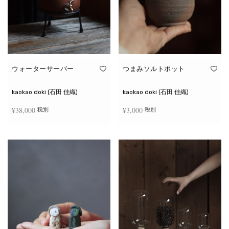
ウォーターサーバー
つまみソルトポット
kaokao doki (石田 佳織)
kaokao doki (石田 佳織)
¥
38,000
¥
3,000
税別
税別
お買い物カゴに追加
続きを読む