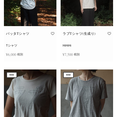
ー
ー
シ
シ
ョ
ョ
ン
ン
が
が
あ
あ
り
り
ま
ま
す。
す。
オ
オ
バッタTシャツ
ラブTシャツ(生成り)
プ
プ
シ
シ
ョ
ョ
Tシャツ
HiHiHi
ン
ン
は
は
¥
6,000
¥
7,500
税別
税別
商
商
品
品
ペ
ペ
こ
こ
ー
ー
オプションを選択
オプションを選択
の
の
ジ
ジ
商
商
か
か
NEW
NEW
品
品
ら
ら
に
に
選
選
は
は
択
択
複
複
で
で
数
数
き
き
の
の
ま
ま
バ
バ
す
す
リ
リ
エ
エ
ー
ー
シ
シ
ョ
ョ