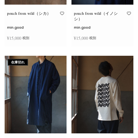
り
り
ま
ま
す。
す。
オ
オ
pouch from wild（シカ）
pouch from wild（イノシ
プ
プ
シ）
シ
シ
ョ
ョ
min.good
min.good
ン
ン
は
は
¥
15,000
¥
15,000
税別
税別
商
商
品
品
ペ
ペ
こ
こ
ー
ー
オプションを選択
オプションを選択
の
の
ジ
ジ
商
商
か
か
在庫切れ
品
品
ら
ら
に
に
選
選
は
は
択
択
複
複
で
で
数
数
き
き
の
の
ま
ま
バ
バ
す
す
リ
リ
エ
エ
ー
ー
シ
シ
ョ
ョ
ン
ン
が
が
あ
あ
り
り
ま
ま
す。
す。