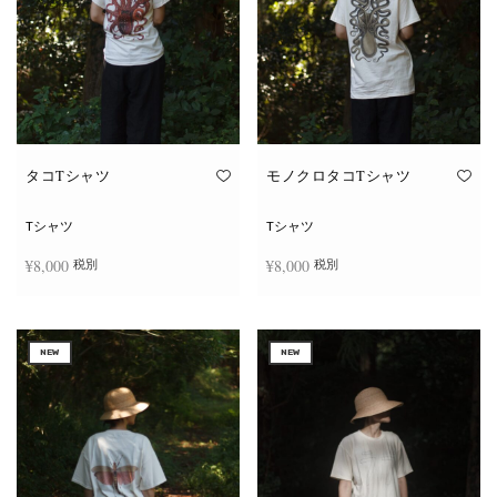
タコTシャツ
モノクロタコTシャツ
Tシャツ
Tシャツ
¥
8,000
¥
8,000
税別
税別
こ
こ
オプションを選択
オプションを選択
の
の
商
商
NEW
NEW
品
品
に
に
は
は
複
複
数
数
の
の
バ
バ
リ
リ
エ
エ