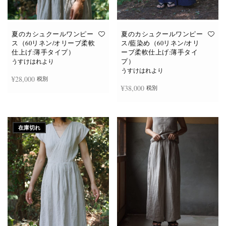
あ
あ
り
り
ま
ま
す。
す。
オ
オ
夏のカシュクールワンピー
夏のカシュクールワンピー
プ
プ
ス（60リネン/オリーブ柔軟
ス/藍染め（60リネン/オリ
シ
シ
仕上げ:薄手タイプ）
ーブ柔軟仕上げ:薄手タイ
ョ
ョ
プ）
ン
ン
うすけはれより
は
は
うすけはれより
商
商
¥
28,000
税別
品
品
¥
38,000
税別
ペ
ペ
ー
ー
ジ
ジ
お買い物カゴに追加
か
か
続きを読む
ら
ら
選
選
在庫切れ
択
択
で
で
き
き
ま
ま
す
す