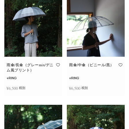
雨傘/長傘（グレーmix/デニ
雨傘/中傘（ビニール/黒）
ム風プリント）
+RING
+RING
¥
6,500
¥
6,500
税別
税別
お買い物カゴに追加
お買い物カゴに追加