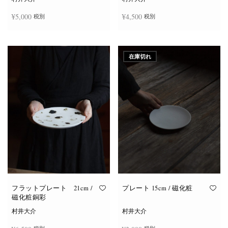
¥
5,000
¥
4,500
税別
税別
お買い物カゴに追加
お買い物カゴに追加
在庫切れ
フラットプレート 21cm /
プレート 15cm / 磁化粧
磁化粧銅彩
村井大介
村井大介