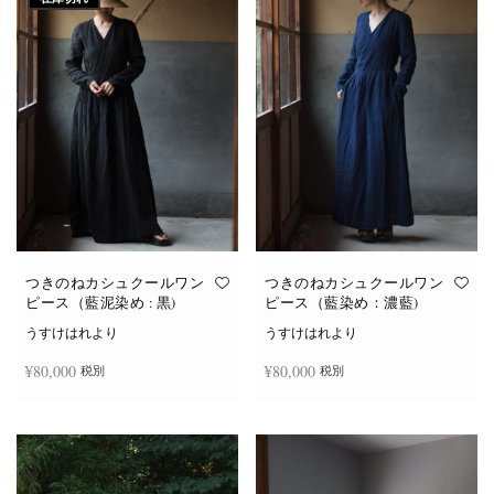
つきのねカシュクールワン
つきのねカシュクールワン
ピース（藍泥染め : 黒)
ピース（藍染め：濃藍)
うすけはれより
うすけはれより
¥
80,000
¥
80,000
税別
税別
続きを読む
お買い物カゴに追加