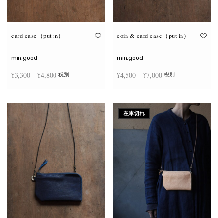
が
が
あ
あ
り
り
ま
ま
す。
す。
オ
オ
card case（put in）
coin & card case（put in）
プ
プ
シ
シ
ョ
ョ
min.good
min.good
ン
ン
は
は
価格
価格
¥
3,300
–
¥
4,800
¥
4,500
–
¥
7,000
税別
税別
商
商
品
品
帯:
帯:
ペ
ペ
こ
こ
ー
ー
¥3,300
¥4,500
オプションを選択
オプションを選択
の
の
ジ
ジ
商
商
–
–
か
か
在庫切れ
品
品
ら
ら
¥4,800
¥7,000
に
に
選
選
は
は
択
択
複
複
で
で
数
数
き
き
の
の
ま
ま
バ
バ
す
す
リ
リ
エ
エ
ー
ー
シ
シ
ョ
ョ
ン
ン
が
が
あ
あ