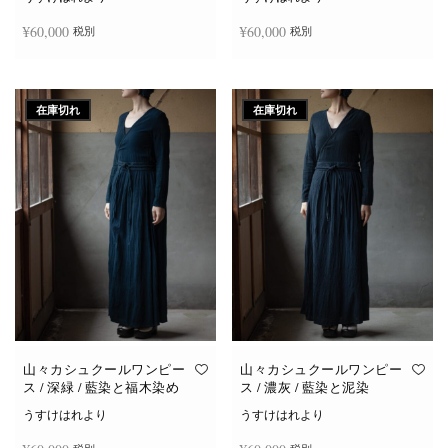
¥
60,000
¥
60,000
税別
税別
続きを読む
続きを読む
在庫切れ
在庫切れ
山々カシュクールワンピー
山々カシュクールワンピー
ス / 深緑 / 藍染と福木染め
ス / 濃灰 / 藍染と泥染
うすけはれより
うすけはれより