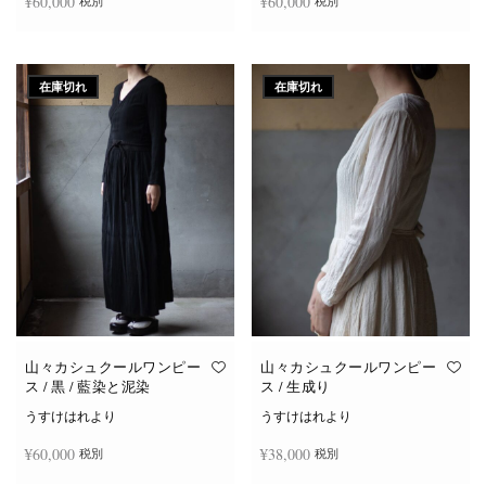
¥
60,000
¥
60,000
税別
税別
続きを読む
続きを読む
在庫切れ
在庫切れ
山々カシュクールワンピー
山々カシュクールワンピー
ス / 黒 / 藍染と泥染
ス / 生成り
うすけはれより
うすけはれより
¥
60,000
¥
38,000
税別
税別