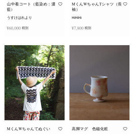
オ
オ
山中着コート（藍染め：濃
MくんWちゃんTシャツ（長
プ
プ
藍)
袖）
シ
シ
ョ
ョ
うすけはれより
HiHiHi
ン
ン
は
は
¥
60,000
¥
7,800
税別
税別
商
商
品
品
ペ
ペ
こ
ー
ー
続きを読む
オプションを選択
の
ジ
ジ
商
か
か
品
ら
ら
に
選
選
は
択
択
複
で
で
数
き
き
の
ま
ま
バ
す
す
リ
エ
ー
シ
ョ
ン
が
あ
り
ま
す。
オ
MくんWちゃんてぬぐい
高脚マグ 色磁化粧
プ