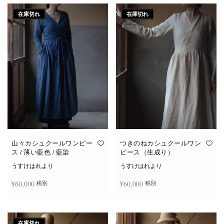
在庫切れ
在庫切れ
山々カシュクールワンピー
つきのねカシュクールワン
ス / 薄い藍色 / 藍染
ピース（生成り）
うすけはれより
うすけはれより
¥
60,000
¥
60,000
税別
税別
続きを読む
続きを読む
在庫切れ