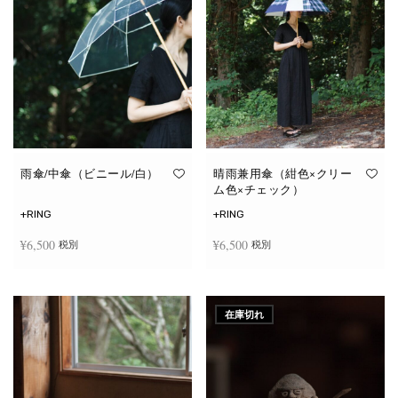
雨傘/中傘（ビニール/白）
晴雨兼用傘（紺色×クリー
ム色×チェック）
+RING
+RING
¥
6,500
¥
6,500
税別
税別
お買い物カゴに追加
お買い物カゴに追加
在庫切れ