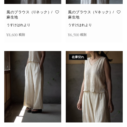
風のブラウス（Uネック）/
風のブラウス（Vネック）/
麻生地
麻生地
うすけはれより
うすけはれより
¥
8,600
¥
6,500
税別
税別
こ
こ
オプションを選択
オプションを選択
の
の
商
商
在庫切れ
品
品
に
に
は
は
複
複
数
数
の
の
バ
バ
リ
リ
エ
エ
ー
ー
シ
シ
ョ
ョ
ン
ン
が
が
あ
あ
り
り
ま
ま
す。
す。