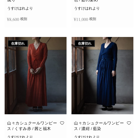
うすけはれより
うすけはれより
¥
8,600
¥
11,000
税別
税別
続きを読む
お買い物カゴに追加
在庫切れ
在庫切れ
山々カシュクールワンピー
山々カシュクールワンピー
ス / くすみ赤 / 茜と福木
ス / 濃紺 / 藍染
うすけはれより
うすけはれより