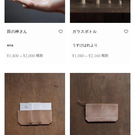
田の神さん
ガラスボトル
ena
うすけはれより
価格
価格
¥
1,800
–
¥
2,000
¥
1,080
–
¥
2,160
税別
税別
帯:
帯:
こ
こ
¥1,800
¥1,080
オプションを選択
オプションを選択
の
の
商
商
–
–
品
品
¥2,000
¥2,160
に
に
は
は
複
複
数
数
の
の
バ
バ
リ
リ
エ
エ
ー
ー
シ
シ
ョ
ョ
ン
ン