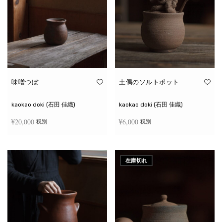
味噌つぼ
土偶のソルトポット
kaokao doki (石田 佳織)
kaokao doki (石田 佳織)
¥
20,000
¥
6,000
税別
税別
お買い物カゴに追加
続きを読む
在庫切れ