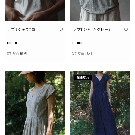
ン
ン
が
が
あ
あ
り
り
ま
ま
す。
す。
オ
オ
ラブTシャツ(白)
ラブTシャツ(グレー)
プ
プ
シ
シ
ョ
ョ
HiHiHi
HiHiHi
ン
ン
は
は
¥
7,500
¥
7,500
税別
税別
商
商
品
品
ペ
ペ
こ
こ
ー
ー
オプションを選択
オプションを選択
の
の
ジ
ジ
商
商
か
か
在庫切れ
品
品
ら
ら
に
に
選
選
は
は
択
択
複
複
で
で
数
数
き
き
の
の
ま
ま
バ
バ
す
す
リ
リ
エ
エ
ー
ー
シ
シ
ョ
ョ
ン
ン
が
が