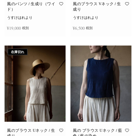
オ
オ
風のパンツ / 生成り（ワイ
風のブラウス Vネック / 生
プ
プ
ド）
成り
シ
シ
ョ
ョ
うすけはれより
うすけはれより
ン
ン
は
は
¥
19,000
¥
6,500
税別
税別
商
商
品
品
ペ
ペ
ー
ー
お買い物カゴに追加
続きを読む
ジ
ジ
か
か
在庫切れ
ら
ら
選
選
択
択
で
で
き
き
ま
ま
す
す
風のブラウス Uネック / 生
風の ブラウス Uネック / 藍
成り
色 / 藍の染め