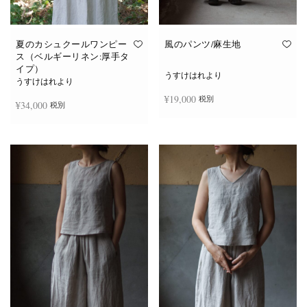
夏のカシュクールワンピー
風のパンツ/麻生地
ス（ベルギーリネン:厚手タ
イプ）
うすけはれより
うすけはれより
¥
19,000
税別
¥
34,000
税別
お買い物カゴに追加
続きを読む