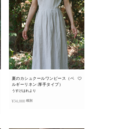
バ
リ
エ
ー
シ
ョ
ン
が
あ
り
ま
す。
オ
プ
シ
ョ
ン
は
商
品
夏のカシュクールワンピース（ベ
ペ
ルギーリネン:厚手タイプ）
ー
ジ
うすけはれより
か
ら
¥
34,000
税別
選
択
で
き
続きを読む
ま
す