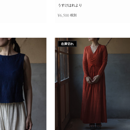
ー
ジ
うすけはれより
か
ら
¥
6,500
税別
選
択
で
き
追加
続きを読む
ま
す
在庫切れ