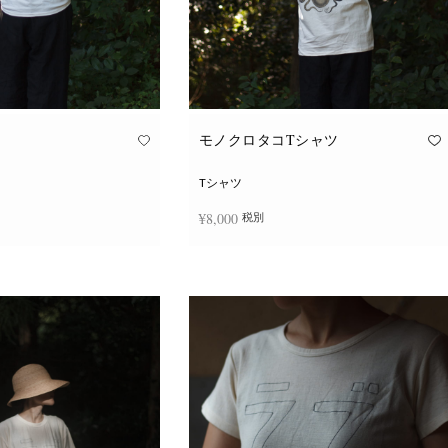
モノクロタコTシャツ
Tシャツ
¥
8,000
税別
こ
こ
択
オプションを選択
の
の
商
商
品
品
に
に
は
は
複
複
数
数
の
の
バ
バ
リ
リ
エ
エ
ー
ー
シ
シ