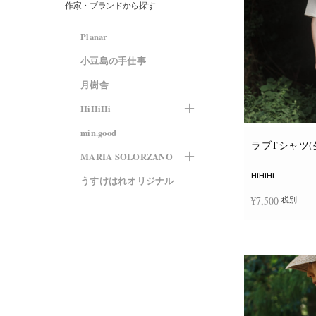
作家・ブランドから探す
Planar
小豆島の手仕事
月樹舎
HiHiHi
min.good
ラブTシャツ(
MARIA SOLORZANO
HiHiHi
うすけはれオリジナル
¥
7,500
税別
オプションを選