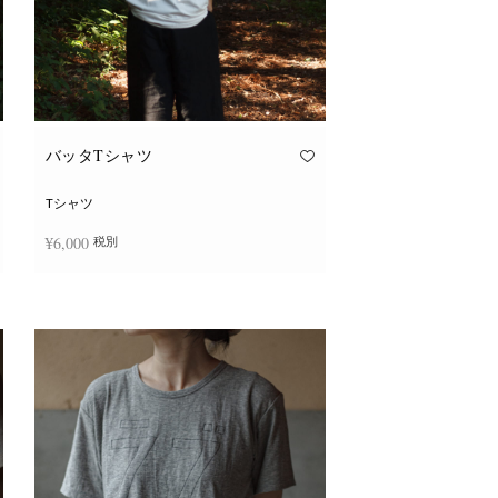
バッタTシャツ
Tシャツ
¥
6,000
税別
こ
オプションを選択
の
商
品
に
は
複
数
の
バ
リ
エ
ー
シ