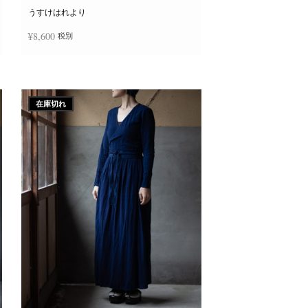
ー
ジ
うすけはれより
か
ら
¥
8,600
税別
選
択
で
き
続きを読む
ま
す
在庫切れ