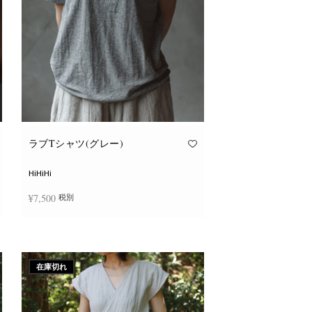
ョ
ン
が
あ
り
ま
す。
オ
プ
シ
ョ
ン
は
商
品
ラブTシャツ(グレー)
ペ
ー
ジ
HiHiHi
か
ら
¥
7,500
税別
選
択
で
こ
き
オプションを選択
の
ま
商
す
品
に
在庫切れ
は
複
数
の