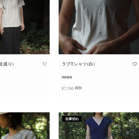
ョ
ョ
ン
ン
が
が
あ
あ
り
り
ま
ま
す。
す。
オ
オ
プ
プ
シ
シ
ョ
ョ
ン
ン
は
は
商
商
品
品
生成り)
ラブTシャツ(白)
ペ
ペ
ー
ー
ジ
ジ
HiHiHi
か
か
ら
ら
¥
7,500
税別
選
選
択
択
で
で
こ
こ
き
き
択
オプションを選択
の
の
ま
ま
商
商
す
す
品
品
に
に
在庫切れ
は
は
複
複
数
数
の
の