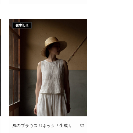
こ
オプションを選択
の
商
品
に
在庫切れ
は
複
数
の
バ
リ
エ
ー
シ
ョ
ン
が
あ
り
ま
す。
オ
プ
シ
ョ
ン
は
商
品
風のブラウス Uネック / 生成り
ペ