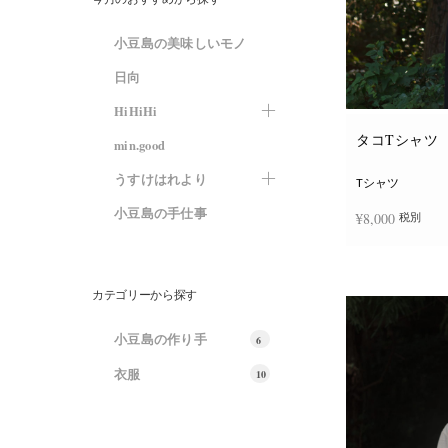
小豆島の美味しいモノ
日向
HiHiHi
タコTシャツ
min.good
うすけはれより
Tシャツ
小豆島の手仕事
¥
8,000
税別
オプションを選
カテゴリーから探す
小豆島の作り手
6
衣服
10