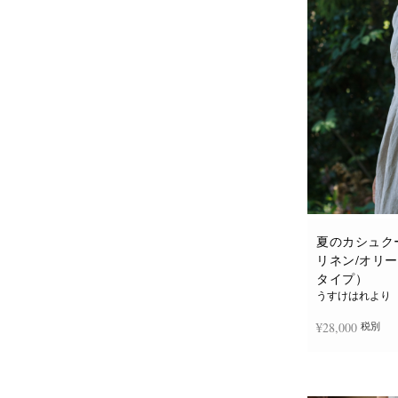
夏のカシュク
リネン/オリ
タイプ）
うすけはれより
¥
28,000
税別
お買い物カゴに