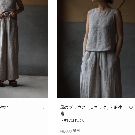
麻生地
風のブラウス（Uネック）/ 麻生
地
うすけはれより
¥
8,600
税別