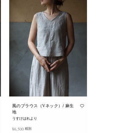
風のブラウス（Vネック）/ 麻生
地
うすけはれより
¥
6,500
税別