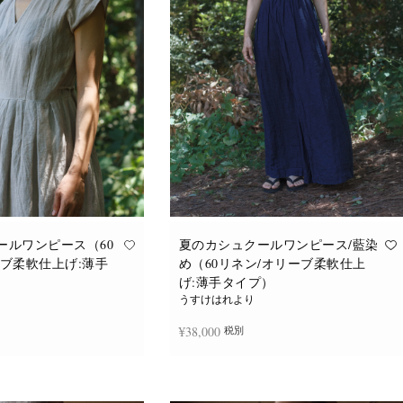
バ
バ
リ
リ
エ
エ
ー
ー
シ
シ
ョ
ョ
ン
ン
が
が
あ
あ
り
り
ま
ま
す。
す。
オ
オ
プ
プ
シ
シ
ョ
ョ
ン
ン
は
は
商
商
品
品
ールワンピース（60
夏のカシュクールワンピース/藍染
ペ
ペ
ーブ柔軟仕上げ:薄手
め（60リネン/オリーブ柔軟仕上
ー
ー
ジ
ジ
げ:薄手タイプ）
か
か
うすけはれより
ら
ら
選
選
¥
38,000
税別
択
択
で
で
き
き
ま
ま
追加
続きを読む
す
す