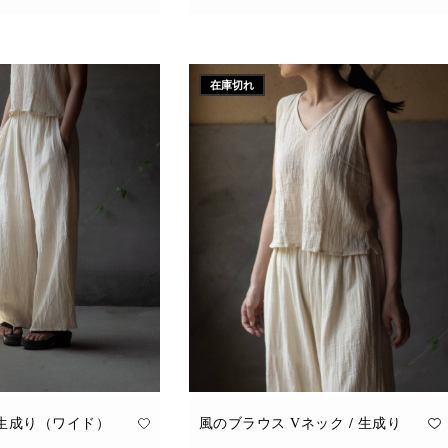
こ
追加
オプションを選択
の
商
品
に
在庫切れ
は
複
数
の
バ
リ
エ
ー
シ
ョ
ン
が
あ
り
ま
す。
オ
プ
シ
ョ
ン
は
商
品
 生成り（ワイド）
風のブラウス Vネック / 生成り
ペ