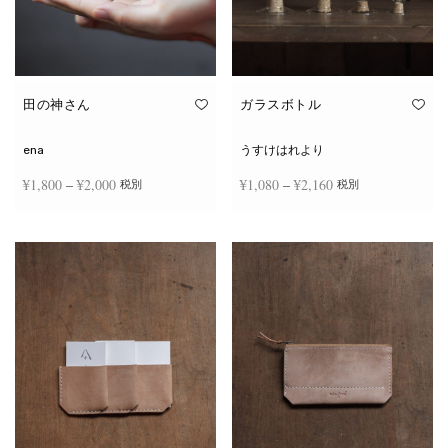
田の神さん
ガラスボトル
ena
うすけはれより
価格
価格
¥
1,800
–
¥
2,000
¥
1,080
–
¥
2,160
税別
税別
帯:
帯:
こ
こ
¥1,800
¥1,080
オプションを選択
オプションを選択
の
の
商
商
–
–
品
品
¥2,000
¥2,160
に
に
は
は
複
複
数
数
の
の
バ
バ
リ
リ
エ
エ
ー
ー
シ
シ
ョ
ョ
ン
ン