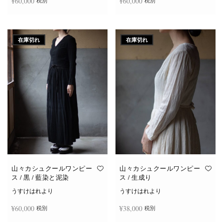
¥
60,000
¥
60,000
税別
税別
続きを読む
続きを読む
在庫切れ
在庫切れ
山々カシュクールワンピー
山々カシュクールワンピー
ス / 黒 / 藍染と泥染
ス / 生成り
うすけはれより
うすけはれより
¥
60,000
¥
38,000
税別
税別