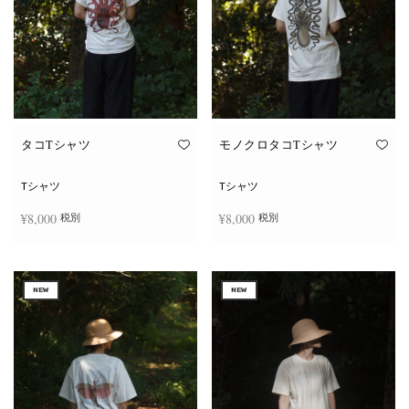
タコTシャツ
モノクロタコTシャツ
Tシャツ
Tシャツ
¥
8,000
¥
8,000
税別
税別
こ
こ
オプションを選択
オプションを選択
の
の
商
商
NEW
NEW
品
品
に
に
は
は
複
複
数
数
の
の
バ
バ
リ
リ
エ
エ