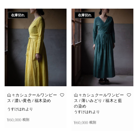
続きを読む
続きを読む
在庫切れ
在庫切れ
山々カシュクールワンピー
山々カシュクールワンピー
ス / 濃い黄色 / 福木染め
ス / 薄いみどり / 福木と藍
の染め
うすけはれより
うすけはれより
¥
60,000
税別
¥
60,000
税別
続きを読む
続きを読む