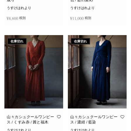
うすけはれより
うすけはれより
¥
8,600
¥
11,000
税別
税別
続きを読む
お買い物カゴに追加
在庫切れ
在庫切れ
山々カシュクールワンピー
山々カシュクールワンピー
ス / くすみ赤 / 茜と福木
ス / 濃紺 / 藍染
うすけはれより
うすけはれより