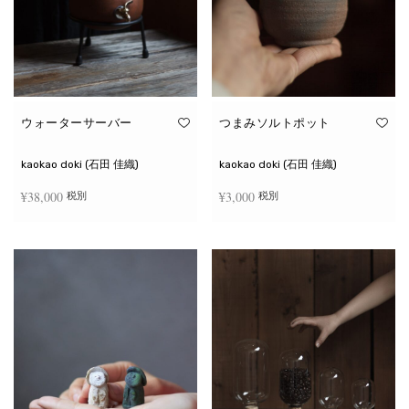
ウォーターサーバー
つまみソルトポット
kaokao doki (石田 佳織)
kaokao doki (石田 佳織)
¥
38,000
¥
3,000
税別
税別
お買い物カゴに追加
続きを読む