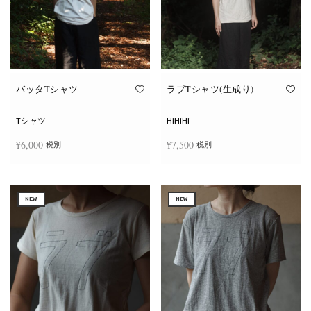
ー
ー
シ
シ
ョ
ョ
ン
ン
が
が
あ
あ
り
り
ま
ま
す。
す。
オ
オ
バッタTシャツ
ラブTシャツ(生成り)
プ
プ
シ
シ
ョ
ョ
Tシャツ
HiHiHi
ン
ン
は
は
¥
6,000
¥
7,500
税別
税別
商
商
品
品
ペ
ペ
こ
こ
ー
ー
オプションを選択
オプションを選択
の
の
ジ
ジ
商
商
か
か
NEW
NEW
品
品
ら
ら
に
に
選
選
は
は
択
択
複
複
で
で
数
数
き
き
の
の
ま
ま
バ
バ
す
す
リ
リ
エ
エ
ー
ー
シ
シ
ョ
ョ