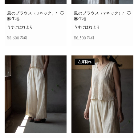
風のブラウス（Uネック）/
風のブラウス（Vネック）/
麻生地
麻生地
うすけはれより
うすけはれより
¥
8,600
¥
6,500
税別
税別
こ
こ
オプションを選択
オプションを選択
の
の
商
商
在庫切れ
品
品
に
に
は
は
複
複
数
数
の
の
バ
バ
リ
リ
エ
エ
ー
ー
シ
シ
ョ
ョ
ン
ン
が
が
あ
あ
り
り
ま
ま
す。
す。