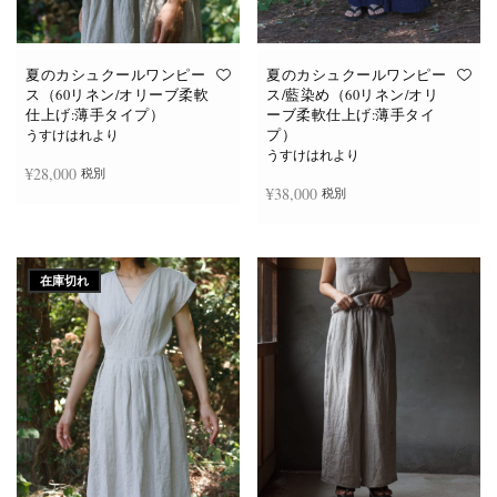
あ
あ
り
り
ま
ま
す。
す。
オ
オ
夏のカシュクールワンピー
夏のカシュクールワンピー
プ
プ
ス（60リネン/オリーブ柔軟
ス/藍染め（60リネン/オリ
シ
シ
仕上げ:薄手タイプ）
ーブ柔軟仕上げ:薄手タイ
ョ
ョ
プ）
ン
ン
うすけはれより
は
は
うすけはれより
商
商
¥
28,000
税別
品
品
¥
38,000
税別
ペ
ペ
ー
ー
ジ
ジ
お買い物カゴに追加
か
か
続きを読む
ら
ら
選
選
在庫切れ
択
択
で
で
き
き
ま
ま
す
す