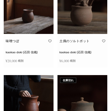
味噌つぼ
土偶のソルトポット
kaokao doki (石田 佳織)
kaokao doki (石田 佳織)
¥
20,000
¥
6,000
税別
税別
お買い物カゴに追加
続きを読む
在庫切れ