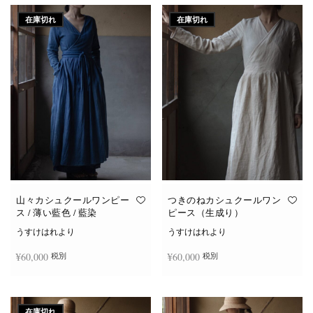
在庫切れ
在庫切れ
山々カシュクールワンピー
つきのねカシュクールワン
ス / 薄い藍色 / 藍染
ピース（生成り）
うすけはれより
うすけはれより
¥
60,000
¥
60,000
税別
税別
続きを読む
続きを読む
在庫切れ