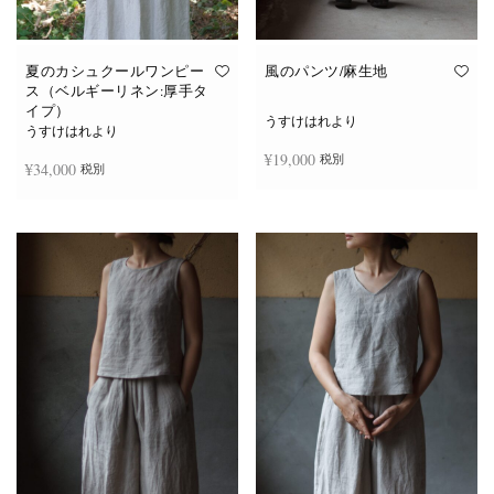
夏のカシュクールワンピー
風のパンツ/麻生地
ス（ベルギーリネン:厚手タ
イプ）
うすけはれより
うすけはれより
¥
19,000
税別
¥
34,000
税別
お買い物カゴに追加
続きを読む