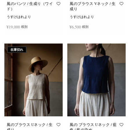
オ
オ
風のパンツ / 生成り（ワイ
風のブラウス Vネック / 生
プ
プ
ド）
成り
シ
シ
ョ
ョ
うすけはれより
うすけはれより
ン
ン
は
は
¥
19,000
¥
6,500
税別
税別
商
商
品
品
ペ
ペ
ー
ー
お買い物カゴに追加
続きを読む
ジ
ジ
か
か
在庫切れ
ら
ら
選
選
択
択
で
で
き
き
ま
ま
す
す
風のブラウス Uネック / 生
風の ブラウス Uネック / 藍
成り
色 / 藍の染め