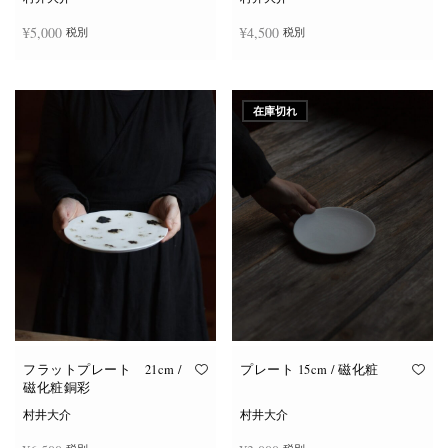
¥
5,000
¥
4,500
税別
税別
お買い物カゴに追加
お買い物カゴに追加
在庫切れ
フラットプレート 21cm /
プレート 15cm / 磁化粧
磁化粧銅彩
村井大介
村井大介