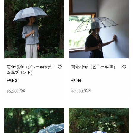
雨傘/長傘（グレーmix/デニ
雨傘/中傘（ビニール/黒）
ム風プリント）
+RING
+RING
¥
6,500
¥
6,500
税別
税別
お買い物カゴに追加
お買い物カゴに追加