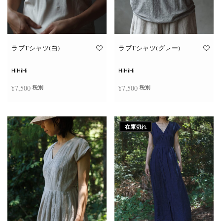
ン
ン
が
が
あ
あ
り
り
ま
ま
す。
す。
オ
オ
ラブTシャツ(白)
ラブTシャツ(グレー)
プ
プ
シ
シ
ョ
ョ
HiHiHi
HiHiHi
ン
ン
は
は
¥
7,500
¥
7,500
税別
税別
商
商
品
品
ペ
ペ
こ
こ
ー
ー
オプションを選択
オプションを選択
の
の
ジ
ジ
商
商
か
か
在庫切れ
品
品
ら
ら
に
に
選
選
は
は
択
択
複
複
で
で
数
数
き
き
の
の
ま
ま
バ
バ
す
す
リ
リ
エ
エ
ー
ー
シ
シ
ョ
ョ
ン
ン
が
が