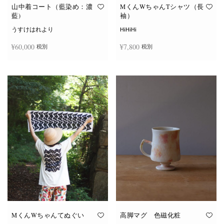
オ
オ
山中着コート（藍染め：濃
MくんWちゃんTシャツ（長
プ
プ
藍)
袖）
シ
シ
ョ
ョ
うすけはれより
HiHiHi
ン
ン
は
は
¥
60,000
¥
7,800
税別
税別
商
商
品
品
ペ
ペ
こ
ー
ー
続きを読む
オプションを選択
の
ジ
ジ
商
か
か
品
ら
ら
に
選
選
は
択
択
複
で
で
数
き
き
の
ま
ま
バ
す
す
リ
エ
ー
シ
ョ
ン
が
あ
り
ま
す。
オ
MくんWちゃんてぬぐい
高脚マグ 色磁化粧
プ