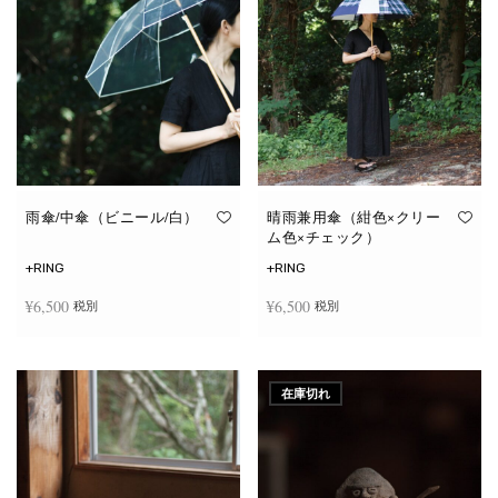
雨傘/中傘（ビニール/白）
晴雨兼用傘（紺色×クリー
ム色×チェック）
+RING
+RING
¥
6,500
¥
6,500
税別
税別
お買い物カゴに追加
お買い物カゴに追加
在庫切れ