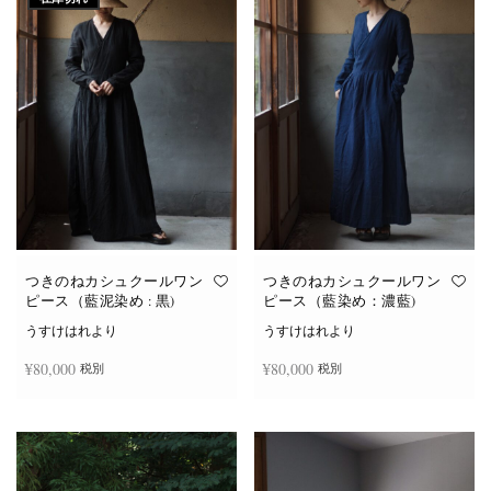
つきのねカシュクールワン
つきのねカシュクールワン
ピース（藍泥染め : 黒)
ピース（藍染め：濃藍)
うすけはれより
うすけはれより
¥
80,000
¥
80,000
税別
税別
続きを読む
お買い物カゴに追加