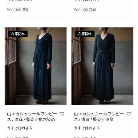
¥
60,000
¥
60,000
税別
税別
続きを読む
続きを読む
在庫切れ
在庫切れ
山々カシュクールワンピー
山々カシュクールワンピー
ス / 深緑 / 藍染と福木染め
ス / 濃灰 / 藍染と泥染
うすけはれより
うすけはれより