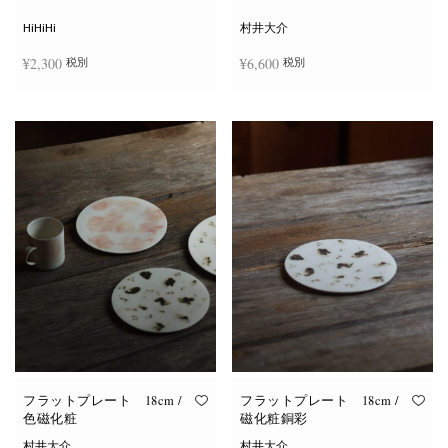
シ
ョ
HiHiHi
村井大介
ン
は
¥
2,300
¥
6,600
税別
税別
商
品
ペ
ー
お買い物カゴに追加
お買い物カゴに追加
ジ
か
ら
選
択
で
き
ま
す
フラットプレート 18cm /
フラットプレート 18cm /
色磁化粧
磁化粧銅彩
村井大介
村井大介