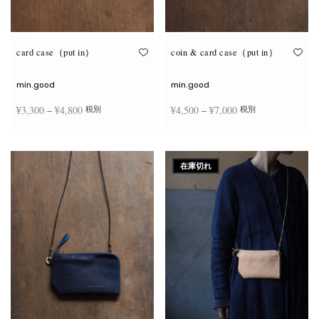
が
が
あ
あ
り
り
ま
ま
す。
す。
オ
オ
card case（put in）
coin & card case（put in）
プ
プ
シ
シ
ョ
ョ
min.good
min.good
ン
ン
は
は
価格
価格
¥
3,300
–
¥
4,800
¥
4,500
–
¥
7,000
税別
税別
商
商
品
品
帯:
帯:
ペ
ペ
こ
こ
ー
ー
¥3,300
¥4,500
オプションを選択
オプションを選択
の
の
ジ
ジ
商
商
–
–
か
か
在庫切れ
品
品
ら
ら
¥4,800
¥7,000
に
に
選
選
は
は
択
択
複
複
で
で
数
数
き
き
の
の
ま
ま
バ
バ
す
す
リ
リ
エ
エ
ー
ー
シ
シ
ョ
ョ
ン
ン
が
が
あ
あ