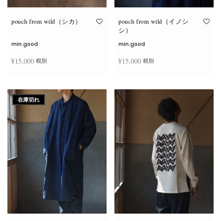
り
り
ま
ま
す。
す。
オ
オ
pouch from wild（シカ）
pouch from wild（イノシ
プ
プ
シ）
シ
シ
ョ
ョ
min.good
min.good
ン
ン
は
は
¥
15,000
¥
15,000
税別
税別
商
商
品
品
ペ
ペ
こ
こ
ー
ー
オプションを選択
オプションを選択
の
の
ジ
ジ
商
商
か
か
在庫切れ
品
品
ら
ら
に
に
選
選
は
は
択
択
複
複
で
で
数
数
き
き
の
の
ま
ま
バ
バ
す
す
リ
リ
エ
エ
ー
ー
シ
シ
ョ
ョ
ン
ン
が
が
あ
あ
り
り
ま
ま
す。
す。