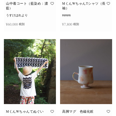
オ
オ
山中着コート（藍染め：濃
MくんWちゃんTシャツ（長
プ
プ
藍)
袖）
シ
シ
ョ
ョ
うすけはれより
HiHiHi
ン
ン
は
は
¥
60,000
¥
7,800
税別
税別
商
商
品
品
ペ
ペ
こ
ー
ー
続きを読む
オプションを選択
の
ジ
ジ
商
か
か
品
ら
ら
に
選
選
は
択
択
複
で
で
数
き
き
の
ま
ま
バ
す
す
リ
エ
ー
シ
ョ
ン
が
あ
り
ま
す。
オ
MくんWちゃんてぬぐい
高脚マグ 色磁化粧
プ