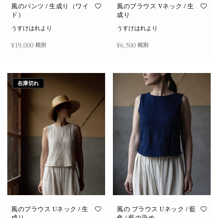
オ
オ
風のパンツ / 生成り（ワイ
風のブラウス Vネック / 生
プ
プ
ド）
成り
シ
シ
ョ
ョ
うすけはれより
うすけはれより
ン
ン
は
は
¥
19,000
¥
6,500
税別
税別
商
商
品
品
ペ
ペ
ー
ー
お買い物カゴに追加
続きを読む
ジ
ジ
か
か
在庫切れ
ら
ら
選
選
択
択
で
で
き
き
ま
ま
す
す
風のブラウス Uネック / 生
風の ブラウス Uネック / 藍
成り
色 / 藍の染め