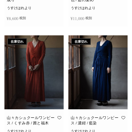
うすけはれより
うすけはれより
¥
8,600
¥
11,000
税別
税別
続きを読む
お買い物カゴに追加
在庫切れ
在庫切れ
山々カシュクールワンピー
山々カシュクールワンピー
ス / くすみ赤 / 茜と福木
ス / 濃紺 / 藍染
うすけはれより
うすけはれより