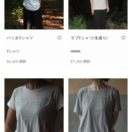
ー
ー
シ
シ
ョ
ョ
ン
ン
が
が
あ
あ
り
り
ま
ま
す。
す。
オ
オ
バッタTシャツ
ラブTシャツ(生成り)
プ
プ
シ
シ
ョ
ョ
Tシャツ
HiHiHi
ン
ン
は
は
¥
6,000
¥
7,500
税別
税別
商
商
品
品
ペ
ペ
こ
こ
ー
ー
オプションを選択
オプションを選択
の
の
ジ
ジ
商
商
か
か
品
品
ら
ら
に
に
選
選
は
は
択
択
複
複
で
で
数
数
き
き
の
の
ま
ま
バ
バ
す
す
リ
リ
エ
エ
ー
ー
シ
シ
ョ
ョ