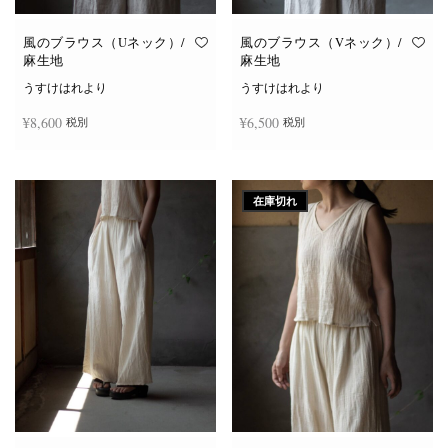
風のブラウス（Uネック）/
風のブラウス（Vネック）/
麻生地
麻生地
うすけはれより
うすけはれより
¥
8,600
¥
6,500
税別
税別
こ
こ
オプションを選択
オプションを選択
の
の
商
商
在庫切れ
品
品
に
に
は
は
複
複
数
数
の
の
バ
バ
リ
リ
エ
エ
ー
ー
シ
シ
ョ
ョ
ン
ン
が
が
あ
あ
り
り
ま
ま
す。
す。