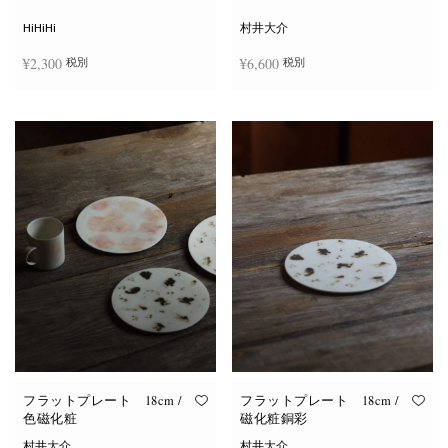
シ
ョ
HiHiHi
村井大介
ン
は
¥
2,300
¥
6,600
税別
税別
商
品
ペ
ー
お買い物カゴに追加
お買い物カゴに追加
ジ
か
ら
選
択
で
き
ま
す
フラットプレート 18cm /
フラットプレート 18cm /
色磁化粧
磁化粧銅彩
村井大介
村井大介