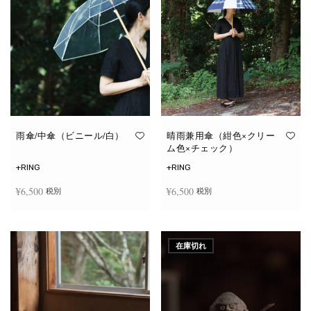
雨傘/中傘（ビニール/白）
晴雨兼用傘（紺色×クリー
ム色×チェック）
+RING
+RING
¥
6,500
¥
6,500
税別
税別
お買い物カゴに追加
お買い物カゴに追加
在庫切れ