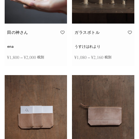
田の神さん
ガラスボトル
ena
うすけはれより
価格
価格
¥
1,800
–
¥
2,000
¥
1,080
–
¥
2,160
税別
税別
帯:
帯:
こ
こ
¥1,800
¥1,080
オプションを選択
オプションを選択
の
の
商
商
–
–
品
品
¥2,000
¥2,160
に
に
は
は
複
複
数
数
の
の
バ
バ
リ
リ
エ
エ
ー
ー
シ
シ
ョ
ョ
ン
ン