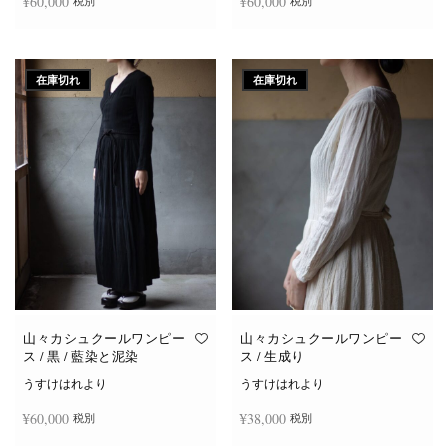
¥
60,000
¥
60,000
税別
税別
続きを読む
続きを読む
在庫切れ
在庫切れ
山々カシュクールワンピー
山々カシュクールワンピー
ス / 黒 / 藍染と泥染
ス / 生成り
うすけはれより
うすけはれより
¥
60,000
¥
38,000
税別
税別