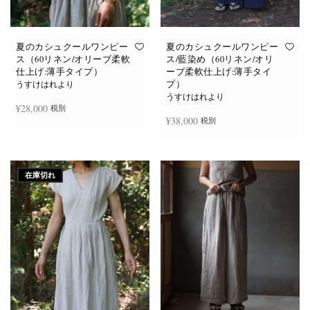
あ
あ
り
り
ま
ま
す。
す。
オ
オ
夏のカシュクールワンピー
夏のカシュクールワンピー
プ
プ
ス（60リネン/オリーブ柔軟
ス/藍染め（60リネン/オリ
シ
シ
仕上げ:薄手タイプ）
ーブ柔軟仕上げ:薄手タイ
ョ
ョ
プ）
ン
ン
うすけはれより
は
は
うすけはれより
商
商
¥
28,000
税別
品
品
¥
38,000
税別
ペ
ペ
ー
ー
ジ
ジ
お買い物カゴに追加
か
か
続きを読む
ら
ら
選
選
在庫切れ
択
択
で
で
き
き
ま
ま
す
す