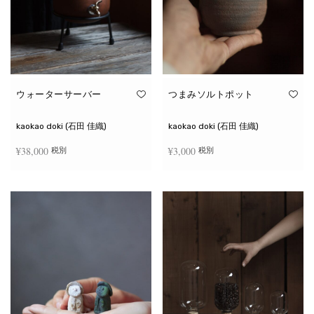
ウォーターサーバー
つまみソルトポット
kaokao doki (石田 佳織)
kaokao doki (石田 佳織)
¥
38,000
¥
3,000
税別
税別
お買い物カゴに追加
続きを読む