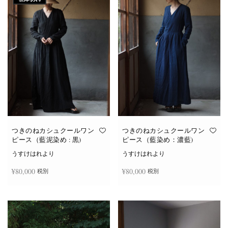
つきのねカシュクールワン
つきのねカシュクールワン
ピース（藍泥染め : 黒)
ピース（藍染め：濃藍)
うすけはれより
うすけはれより
¥
80,000
¥
80,000
税別
税別
続きを読む
お買い物カゴに追加