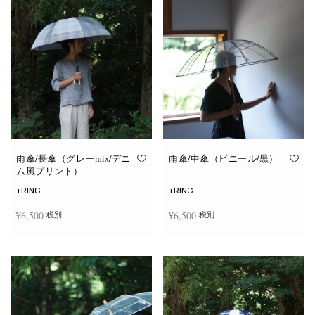
雨傘/長傘（グレーmix/デニ
雨傘/中傘（ビニール/黒）
ム風プリント）
+RING
+RING
¥
6,500
¥
6,500
税別
税別
お買い物カゴに追加
お買い物カゴに追加