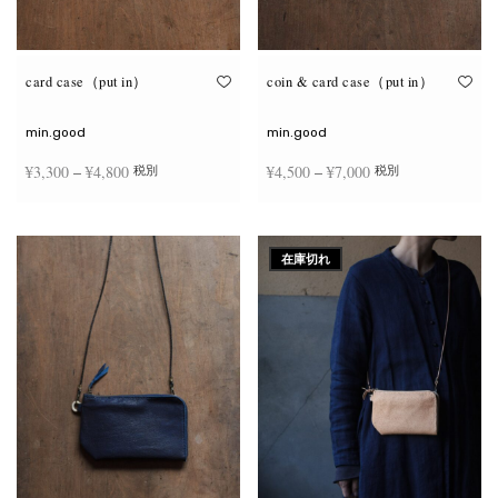
が
が
あ
あ
り
り
ま
ま
す。
す。
オ
オ
card case（put in）
coin & card case（put in）
プ
プ
シ
シ
ョ
ョ
min.good
min.good
ン
ン
は
は
価格
価格
¥
3,300
–
¥
4,800
¥
4,500
–
¥
7,000
税別
税別
商
商
品
品
帯:
帯:
ペ
ペ
こ
こ
ー
ー
¥3,300
¥4,500
オプションを選択
オプションを選択
の
の
ジ
ジ
商
商
–
–
か
か
在庫切れ
品
品
ら
ら
¥4,800
¥7,000
に
に
選
選
は
は
択
択
複
複
で
で
数
数
き
き
の
の
ま
ま
バ
バ
す
す
リ
リ
エ
エ
ー
ー
シ
シ
ョ
ョ
ン
ン
が
が
あ
あ