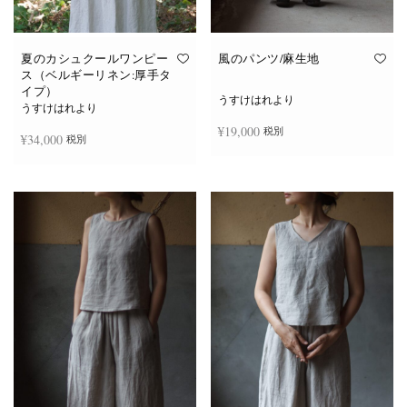
夏のカシュクールワンピー
風のパンツ/麻生地
ス（ベルギーリネン:厚手タ
イプ）
うすけはれより
うすけはれより
¥
19,000
税別
¥
34,000
税別
お買い物カゴに追加
続きを読む