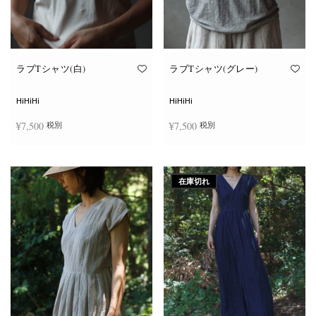
ン
ン
が
が
あ
あ
り
り
ま
ま
す。
す。
オ
オ
ラブTシャツ(白)
ラブTシャツ(グレー)
プ
プ
シ
シ
ョ
ョ
HiHiHi
HiHiHi
ン
ン
は
は
¥
7,500
¥
7,500
税別
税別
商
商
品
品
ペ
ペ
こ
こ
ー
ー
オプションを選択
オプションを選択
の
の
ジ
ジ
商
商
か
か
在庫切れ
品
品
ら
ら
に
に
選
選
は
は
択
択
複
複
で
で
数
数
き
き
の
の
ま
ま
バ
バ
す
す
リ
リ
エ
エ
ー
ー
シ
シ
ョ
ョ
ン
ン
が
が