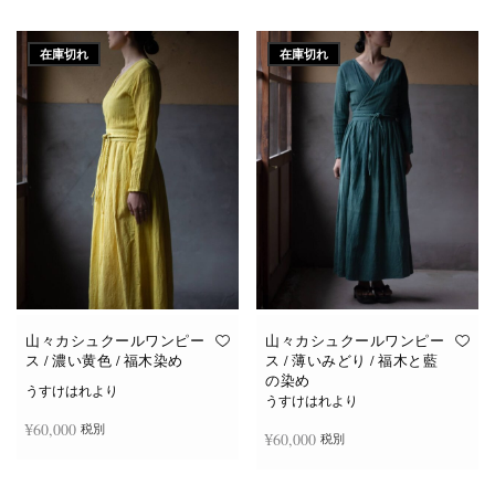
続きを読む
続きを読む
在庫切れ
在庫切れ
山々カシュクールワンピー
山々カシュクールワンピー
ス / 濃い黄色 / 福木染め
ス / 薄いみどり / 福木と藍
の染め
うすけはれより
うすけはれより
¥
60,000
税別
¥
60,000
税別
続きを読む
続きを読む