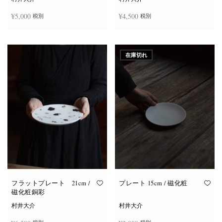
¥
5,000
¥
4,500
税別
税別
お買い物カゴに追加
お買い物カゴに追加
在庫切れ
フラットプレート 21cm /
プレート 15cm / 磁化粧
磁化粧銅彩
村井大介
村井大介