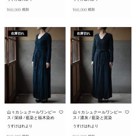
¥
60,000
¥
60,000
税別
税別
続きを読む
続きを読む
在庫切れ
在庫切れ
山々カシュクールワンピー
山々カシュクールワンピー
ス / 深緑 / 藍染と福木染め
ス / 濃灰 / 藍染と泥染
うすけはれより
うすけはれより