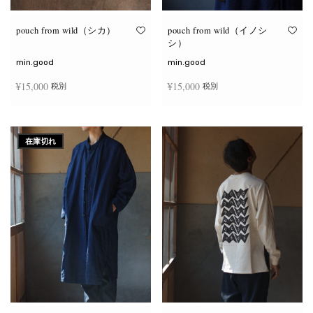
り
り
ま
ま
す。
す。
オ
オ
pouch from wild（シカ）
pouch from wild（イノシ
プ
プ
シ）
シ
シ
ョ
ョ
min.good
min.good
ン
ン
は
は
¥
15,000
¥
15,000
税別
税別
商
商
品
品
ペ
ペ
こ
こ
ー
ー
オプションを選択
オプションを選択
の
の
ジ
ジ
商
商
か
か
在庫切れ
品
品
ら
ら
に
に
選
選
は
は
択
択
複
複
で
で
数
数
き
き
の
の
ま
ま
バ
バ
す
す
リ
リ
エ
エ
ー
ー
シ
シ
ョ
ョ
ン
ン
が
が
あ
あ
り
り
ま
ま
す。
す。