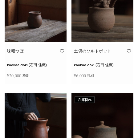
味噌つぼ
土偶のソルトポット
kaokao doki (石田 佳織)
kaokao doki (石田 佳織)
¥
20,000
¥
6,000
税別
税別
お買い物カゴに追加
続きを読む
在庫切れ