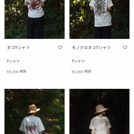
タコTシャツ
モノクロタコTシャツ
Tシャツ
Tシャツ
¥
8,000
¥
8,000
税別
税別
こ
こ
オプションを選択
オプションを選択
の
の
商
商
品
品
に
に
は
は
複
複
数
数
の
の
バ
バ
リ
リ
エ
エ