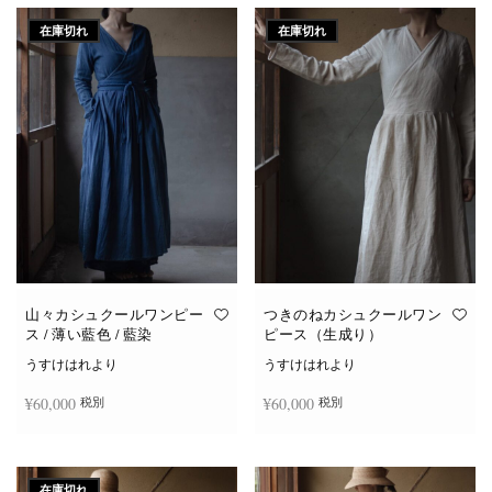
在庫切れ
在庫切れ
山々カシュクールワンピー
つきのねカシュクールワン
ス / 薄い藍色 / 藍染
ピース（生成り）
うすけはれより
うすけはれより
¥
60,000
¥
60,000
税別
税別
続きを読む
続きを読む
在庫切れ