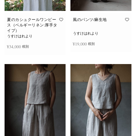
夏のカシュクールワンピー
風のパンツ/麻生地
ス（ベルギーリネン:厚手タ
イプ）
うすけはれより
うすけはれより
¥
19,000
税別
¥
34,000
税別
お買い物カゴに追加
続きを読む