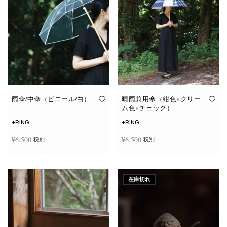
雨傘/中傘（ビニール/白）
晴雨兼用傘（紺色×クリー
ム色×チェック）
+RING
+RING
¥
6,500
¥
6,500
税別
税別
お買い物カゴに追加
お買い物カゴに追加
在庫切れ