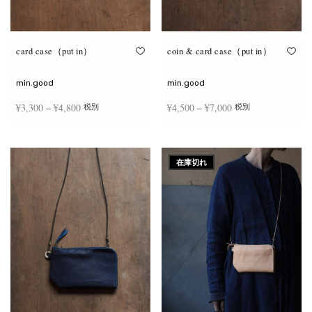
が
が
あ
あ
り
り
ま
ま
す。
す。
オ
オ
card case（put in）
coin & card case（put in）
プ
プ
シ
シ
ョ
ョ
min.good
min.good
ン
ン
は
は
価格
価格
¥
3,300
–
¥
4,800
¥
4,500
–
¥
7,000
税別
税別
商
商
品
品
帯:
帯:
ペ
ペ
こ
こ
ー
ー
¥3,300
¥4,500
オプションを選択
オプションを選択
の
の
ジ
ジ
商
商
–
–
か
か
在庫切れ
品
品
ら
ら
¥4,800
¥7,000
に
に
選
選
は
は
択
択
複
複
で
で
数
数
き
き
の
の
ま
ま
バ
バ
す
す
リ
リ
エ
エ
ー
ー
シ
シ
ョ
ョ
ン
ン
が
が
あ
あ