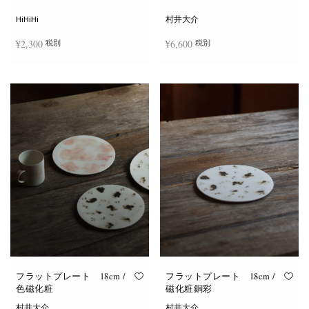
シ
ョ
HiHiHi
村井大介
ン
は
¥
2,300
¥
6,600
税別
税別
商
品
ペ
ー
お買い物カゴに追加
お買い物カゴに追加
ジ
か
ら
選
択
で
き
ま
す
フラットプレート 18cm /
フラットプレート 18cm /
色磁化粧
磁化粧銅彩
村井大介
村井大介