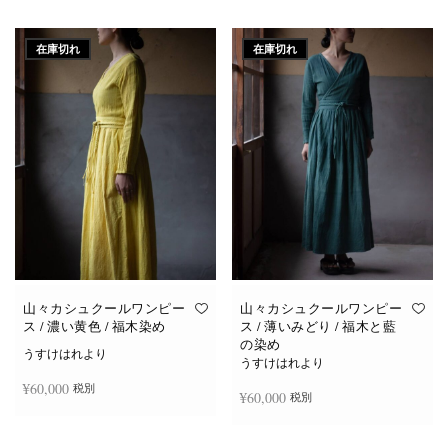
続きを読む
続きを読む
在庫切れ
在庫切れ
山々カシュクールワンピー
山々カシュクールワンピー
ス / 濃い黄色 / 福木染め
ス / 薄いみどり / 福木と藍
の染め
うすけはれより
うすけはれより
¥
60,000
税別
¥
60,000
税別
続きを読む
続きを読む