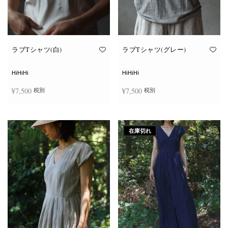
ン
ン
が
が
あ
あ
り
り
ま
ま
す。
す。
オ
オ
ラブTシャツ(白)
ラブTシャツ(グレー)
プ
プ
シ
シ
ョ
ョ
HiHiHi
HiHiHi
ン
ン
は
は
¥
7,500
¥
7,500
税別
税別
商
商
品
品
ペ
ペ
こ
こ
ー
ー
オプションを選択
オプションを選択
の
の
ジ
ジ
商
商
か
か
在庫切れ
品
品
ら
ら
に
に
選
選
は
は
択
択
複
複
で
で
数
数
き
き
の
の
ま
ま
バ
バ
す
す
リ
リ
エ
エ
ー
ー
シ
シ
ョ
ョ
ン
ン
が
が