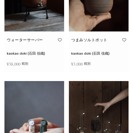
ウォーターサーバー
つまみソルトポット
kaokao doki (石田 佳織)
kaokao doki (石田 佳織)
¥
38,000
¥
3,000
税別
税別
お買い物カゴに追加
続きを読む