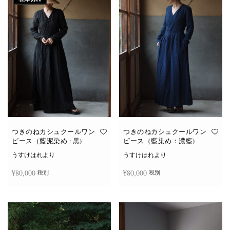
つきのねカシュクールワン
つきのねカシュクールワン
ピース（藍泥染め : 黒)
ピース（藍染め：濃藍)
うすけはれより
うすけはれより
¥
80,000
¥
80,000
税別
税別
続きを読む
お買い物カゴに追加