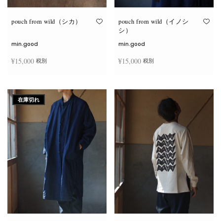
り
り
ま
ま
す。
す。
オ
オ
pouch from wild（シカ）
pouch from wild（イノシ
プ
プ
シ）
シ
シ
ョ
ョ
min.good
min.good
ン
ン
は
は
¥
15,000
¥
15,000
税別
税別
商
商
品
品
ペ
ペ
こ
こ
ー
ー
オプションを選択
オプションを選択
の
の
ジ
ジ
商
商
か
か
在庫切れ
品
品
ら
ら
に
に
選
選
は
は
択
択
複
複
で
で
数
数
き
き
の
の
ま
ま
バ
バ
す
す
リ
リ
エ
エ
ー
ー
シ
シ
ョ
ョ
ン
ン
が
が
あ
あ
り
り
ま
ま
す。
す。