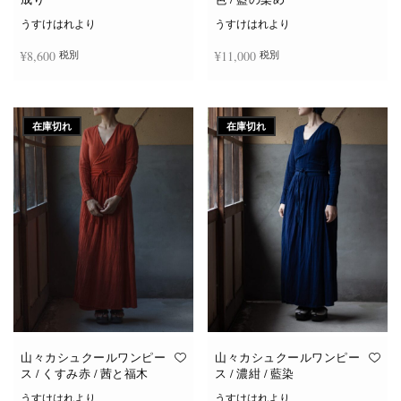
うすけはれより
うすけはれより
¥
8,600
¥
11,000
税別
税別
続きを読む
お買い物カゴに追加
在庫切れ
在庫切れ
山々カシュクールワンピー
山々カシュクールワンピー
ス / くすみ赤 / 茜と福木
ス / 濃紺 / 藍染
うすけはれより
うすけはれより