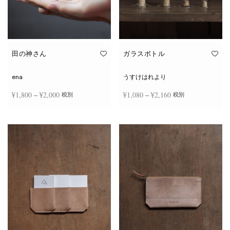
田の神さん
ガラスボトル
ena
うすけはれより
価格
価格
¥
1,800
–
¥
2,000
¥
1,080
–
¥
2,160
税別
税別
帯:
帯:
こ
こ
¥1,800
¥1,080
オプションを選択
オプションを選択
の
の
商
商
–
–
品
品
¥2,000
¥2,160
に
に
は
は
複
複
数
数
の
の
バ
バ
リ
リ
エ
エ
ー
ー
シ
シ
ョ
ョ
ン
ン