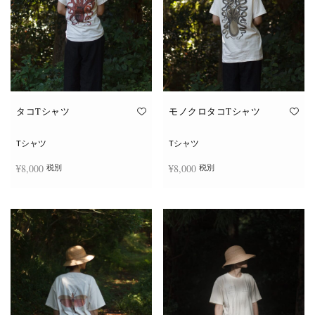
タコTシャツ
モノクロタコTシャツ
Tシャツ
Tシャツ
¥
8,000
¥
8,000
税別
税別
こ
こ
オプションを選択
オプションを選択
の
の
商
商
品
品
に
に
は
は
複
複
数
数
の
の
バ
バ
リ
リ
エ
エ