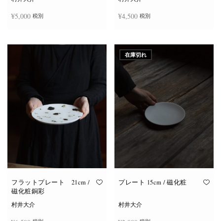
¥
5,000
¥
4,500
税別
税別
お買い物カゴに追加
お買い物カゴに追加
在庫切れ
フラットプレート 21cm /
プレート 15cm / 磁化粧
磁化粧銅彩
村井大介
村井大介