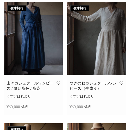
在庫切れ
在庫切れ
山々カシュクールワンピー
つきのねカシュクールワン
ス / 薄い藍色 / 藍染
ピース（生成り）
うすけはれより
うすけはれより
¥
60,000
¥
60,000
税別
税別
続きを読む
続きを読む
在庫切れ