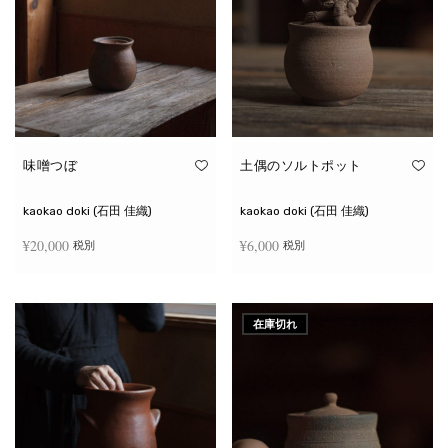
味噌つぼ
土偶のソルトポット
kaokao doki (石田 佳織)
kaokao doki (石田 佳織)
¥
20,000
¥
6,000
税別
税別
お買い物カゴに追加
続きを読む
在庫切れ