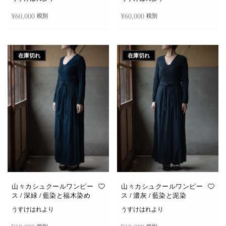
¥
60,000
¥
60,000
税別
税別
続きを読む
続きを読む
在庫切れ
在庫切れ
山々カシュクールワンピー
山々カシュクールワンピー
ス / 深緑 / 藍染と福木染め
ス / 濃灰 / 藍染と泥染
うすけはれより
うすけはれより