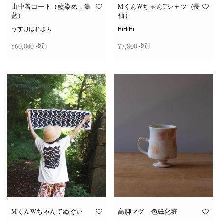
オ
オ
山中着コート（藍染め：濃
MくんWちゃんTシャツ（長
プ
プ
藍)
袖）
シ
シ
ョ
ョ
うすけはれより
HiHiHi
ン
ン
は
は
¥
60,000
¥
7,800
税別
税別
商
商
品
品
ペ
ペ
こ
ー
ー
続きを読む
オプションを選択
の
ジ
ジ
商
か
か
品
ら
ら
に
選
選
は
択
択
複
で
で
数
き
き
の
ま
ま
バ
す
す
リ
エ
ー
シ
ョ
ン
が
あ
り
ま
す。
オ
MくんWちゃんてぬぐい
高脚マグ 色磁化粧
プ