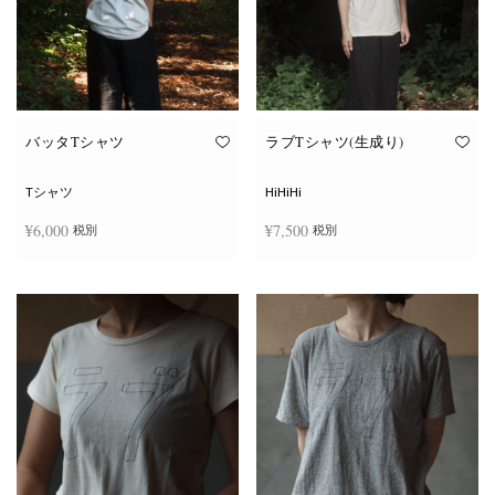
ー
ー
シ
シ
ョ
ョ
ン
ン
が
が
あ
あ
り
り
ま
ま
す。
す。
オ
オ
バッタTシャツ
ラブTシャツ(生成り)
プ
プ
シ
シ
ョ
ョ
Tシャツ
HiHiHi
ン
ン
は
は
¥
6,000
¥
7,500
税別
税別
商
商
品
品
ペ
ペ
こ
こ
ー
ー
オプションを選択
オプションを選択
の
の
ジ
ジ
商
商
か
か
品
品
ら
ら
に
に
選
選
は
は
択
択
複
複
で
で
数
数
き
き
の
の
ま
ま
バ
バ
す
す
リ
リ
エ
エ
ー
ー
シ
シ
ョ
ョ