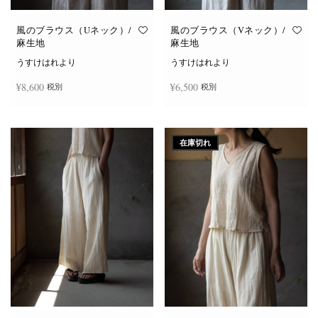
風のブラウス（Uネック）/
風のブラウス（Vネック）/
麻生地
麻生地
うすけはれより
うすけはれより
¥
8,600
¥
6,500
税別
税別
こ
こ
オプションを選択
オプションを選択
の
の
商
商
在庫切れ
品
品
に
に
は
は
複
複
数
数
の
の
バ
バ
リ
リ
エ
エ
ー
ー
シ
シ
ョ
ョ
ン
ン
が
が
あ
あ
り
り
ま
ま
す。
す。