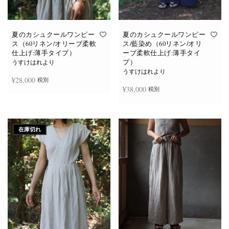
あ
あ
り
り
ま
ま
す。
す。
オ
オ
夏のカシュクールワンピー
夏のカシュクールワンピー
プ
プ
ス（60リネン/オリーブ柔軟
ス/藍染め（60リネン/オリ
シ
シ
仕上げ:薄手タイプ）
ーブ柔軟仕上げ:薄手タイ
ョ
ョ
プ）
ン
ン
うすけはれより
は
は
うすけはれより
商
商
¥
28,000
税別
品
品
¥
38,000
税別
ペ
ペ
ー
ー
ジ
ジ
お買い物カゴに追加
か
か
続きを読む
ら
ら
選
選
在庫切れ
択
択
で
で
き
き
ま
ま
す
す