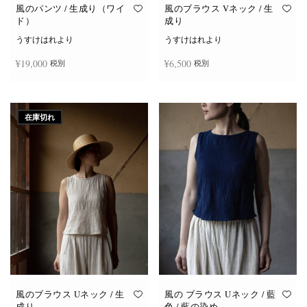
オ
オ
風のパンツ / 生成り（ワイ
風のブラウス Vネック / 生
プ
プ
ド）
成り
シ
シ
ョ
ョ
うすけはれより
うすけはれより
ン
ン
は
は
¥
19,000
¥
6,500
税別
税別
商
商
品
品
ペ
ペ
ー
ー
お買い物カゴに追加
続きを読む
ジ
ジ
か
か
在庫切れ
ら
ら
選
選
択
択
で
で
き
き
ま
ま
す
す
風のブラウス Uネック / 生
風の ブラウス Uネック / 藍
成り
色 / 藍の染め