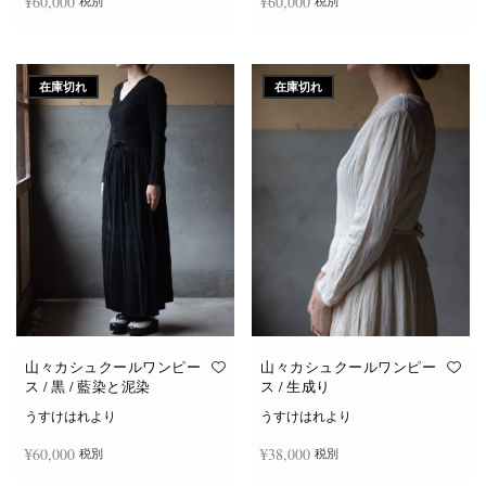
¥
60,000
¥
60,000
税別
税別
続きを読む
続きを読む
在庫切れ
在庫切れ
山々カシュクールワンピー
山々カシュクールワンピー
ス / 黒 / 藍染と泥染
ス / 生成り
うすけはれより
うすけはれより
¥
60,000
¥
38,000
税別
税別