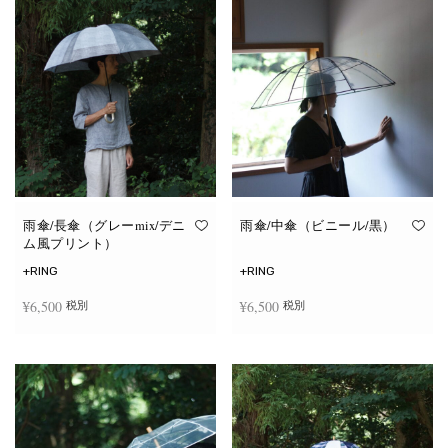
雨傘/長傘（グレーmix/デニ
雨傘/中傘（ビニール/黒）
ム風プリント）
+RING
+RING
¥
6,500
¥
6,500
税別
税別
お買い物カゴに追加
お買い物カゴに追加