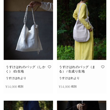
か
ら
選
択
で
き
ま
す
うすけはれのバッグ（しか
うすけはれのバッグ（ま
く） /白生地
る） / 生成り生地
うすけはれより
うすけはれより
¥
14,000
¥
14,000
税別
税別
お買い物カゴに追加
お買い物カゴに追加