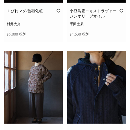
くびれマグ/色磁化粧
小豆島産エキストラヴァー
ジンオリーブオイル
村井大介
手間土果
¥
5,000
¥
4,530
税別
税別
こ
お買い物カゴに追加
オプションを選択
の
商
品
に
は
複
数
の
バ
リ
エ
ー
シ
ョ
ン
が
あ
り
ま
す。