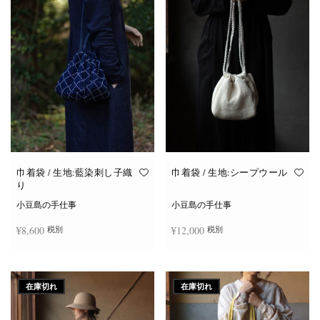
巾着袋 / 生地:藍染刺し子織
巾着袋 / 生地:シープウール
り
小豆島の手仕事
小豆島の手仕事
¥
8,600
¥
12,000
税別
税別
お買い物カゴに追加
お買い物カゴに追加
在庫切れ
在庫切れ