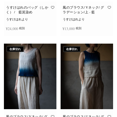
うすけはれのバッグ（しか
風のブラウス/ Vネック/ グ
く） / 藍泥染め
ラデーション/上 - 藍
うすけはれより
うすけはれより
¥
24,000
¥
13,000
税別
税別
続きを読む
続きを読む
在庫切れ
在庫切れ
風のブラウス/ Vネック/ グ
風のブラウス/ Uネック/ グ