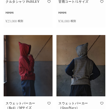
オ
クルタシャツ PAISLEY
甘雨コート/ Lサイズ
プ
シ
ョ
HiHiHi
HiHiHi
ン
は
¥
23,000
¥
38,000
税別
税別
商
品
ペ
こ
ー
オプションを選択
お買い物カゴに追加
の
ジ
商
か
品
ら
に
選
は
択
複
で
数
き
の
ま
バ
す
リ
エ
ー
シ
ョ
ン
が
あ
り
ま
す。
オ
スウェットパーカー
スウェットパーカー
プ
（Red）/ Mサイズ
（Gray/Navy）