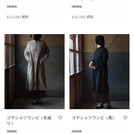
シ
ョ
HiHiHi
HiHiHi
ン
は
¥
16,000
¥
16,000
税別
税別
商
品
ペ
こ
ー
お買い物カゴに追加
オプションを選択
の
ジ
商
か
品
ら
に
選
は
択
複
で
数
き
の
ま
バ
す
リ
エ
ー
シ
ョ
ン
が
あ
り
ま
す。
オ
ゴデシャツワンピ（生成
ゴデシャツワンピ（黒）
プ
り）
シ
ョ
HiHiHi
HiHiHi