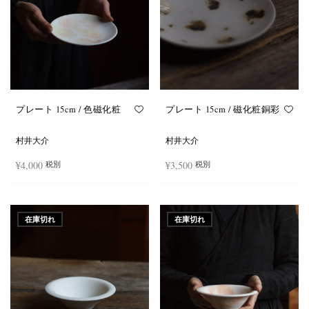
プレート 15cm / 色磁化粧
プレート 15cm / 磁化粧銅彩
村井大介
村井大介
¥
4,000
¥
3,500
税別
税別
お買い物カゴに追加
お買い物カゴに追加
在庫切れ
在庫切れ