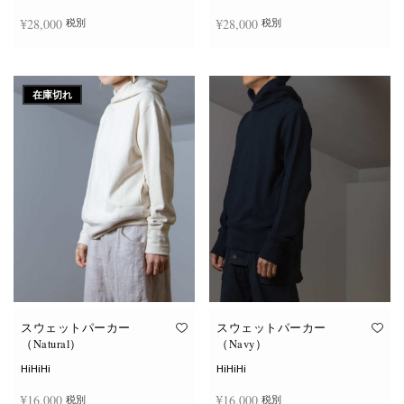
ン
は
¥
28,000
¥
28,000
税別
税別
商
品
ペ
こ
こ
ー
オプションを選択
オプションを選択
の
の
ジ
商
商
か
在庫切れ
品
品
ら
に
に
選
は
は
択
複
複
で
数
数
き
の
の
ま
バ
バ
す
リ
リ
エ
エ
ー
ー
シ
シ
ョ
ョ
ン
ン
が
が
あ
あ
り
り
ま
ま
す。
す。
オ
オ
スウェットパーカー
スウェットパーカー
プ
プ
（Natural）
（Navy）
シ
シ
ョ
ョ
HiHiHi
HiHiHi
ン
ン
は
は
¥
16,000
¥
16,000
税別
税別
商
商