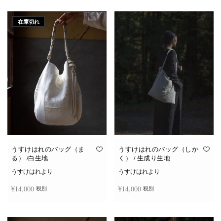
こ
ー
ー
オプションを選択
お買い物カゴに追加
の
ジ
ジ
商
か
か
在庫切れ
品
ら
ら
に
選
選
は
択
択
複
で
で
数
き
き
の
ま
ま
バ
す
す
リ
エ
ー
シ
ョ
ン
が
あ
り
ま
す。
オ
うすけはれのバッグ（ま
うすけはれのバッグ（しか
プ
る） /白生地
く） / 生成り生地
シ
ョ
うすけはれより
うすけはれより
ン
は
¥
14,000
¥
14,000
税別
税別
商
品
ペ
ー
続きを読む
お買い物カゴに追加
ジ