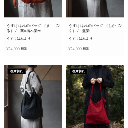
うすけはれのバッグ （ま
うすけはれのバッグ （しか
る） / 茜×福木染め
く） / 藍染
うすけはれより
うすけはれより
¥
24,000
¥
24,000
税別
税別
続きを読む
続きを読む
在庫切れ
在庫切れ