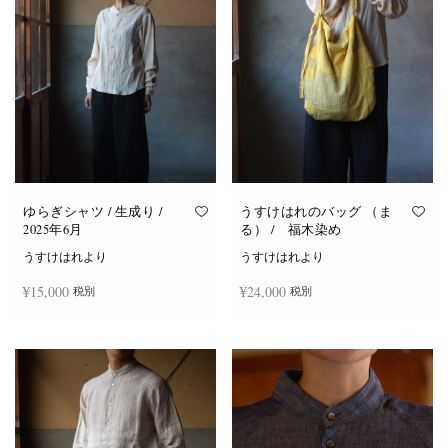
ゆらぎシャツ / 生成り /
うすけはれのバッグ （ま
2025年6月
る） / 福木染め
うすけはれより
うすけはれより
¥
15,000
¥
24,000
税別
税別
続きを読む
続きを読む