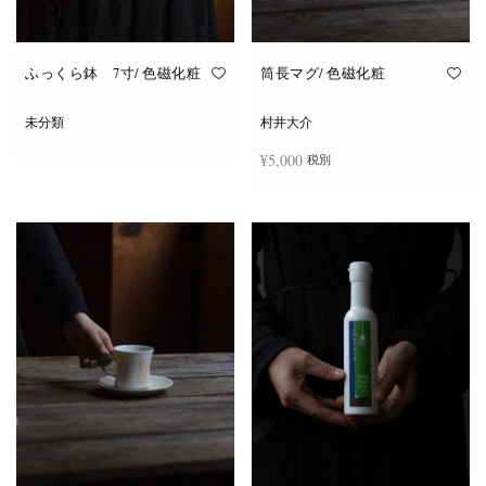
ふっくら鉢 7寸/ 色磁化粧
筒長マグ/ 色磁化粧
未分類
村井大介
¥
5,000
税別
続きを読む
続きを読む