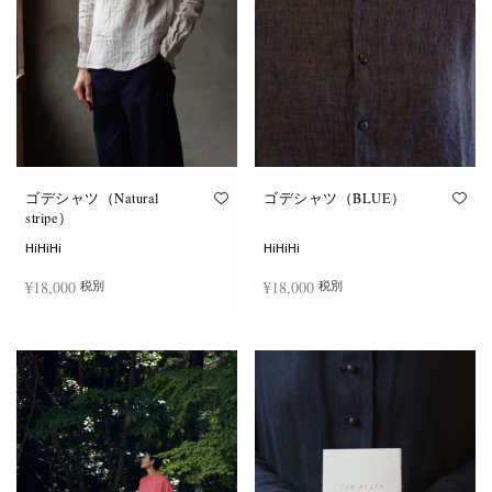
ゴデシャツ（Natural
ゴデシャツ（BLUE）
stripe）
HiHiHi
HiHiHi
¥
18,000
¥
18,000
税別
税別
こ
こ
オプションを選択
オプションを選択
の
の
商
商
品
品
に
に
は
は
複
複
数
数
の
の
バ
バ
リ
リ