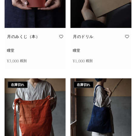
シ
ョ
ン
が
あ
り
ま
す。
オ
月のみくじ（本）
月のドリル
プ
シ
ョ
瞳堂
瞳堂
ン
は
¥
3,000
¥
1,000
税別
税別
商
品
ペ
ー
お買い物カゴに追加
続きを読む
ジ
か
在庫切れ
在庫切れ
ら
選
択
で
き
ま
す