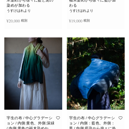
木染めから徐々に藍と泥の
福木染めから徐々に藍が加
染めが加わる
わる
うすけはれより
うすけはれより
¥
20,000
¥
19,000
税別
税別
続きを読む
お買い物カゴに追加
宇生の布 / 中心グラデーシ
宇生の布 / 中心グラデーシ
ョン / 内側:黄色、外側:深緑
ョン / 内側：藍色、外側：
/ 内側:黄色の福木染めか
黒 / 内側:藍染から徐々に外