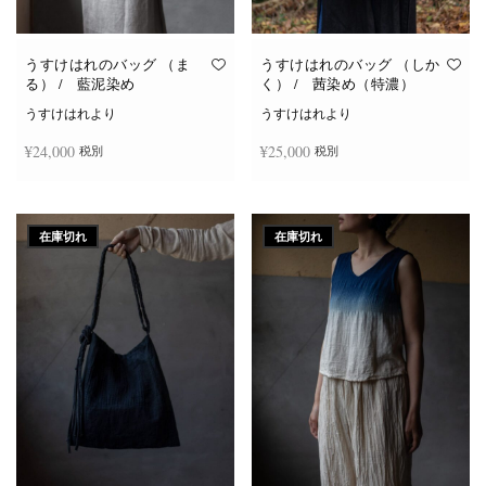
うすけはれのバッグ （ま
うすけはれのバッグ （しか
る） / 藍泥染め
く） / 茜染め（特濃）
うすけはれより
うすけはれより
¥
24,000
¥
25,000
税別
税別
続きを読む
続きを読む
在庫切れ
在庫切れ