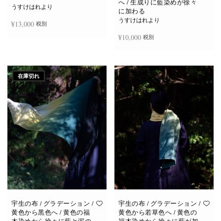
へ / 生成りに藍染めが徐々
うすけはれより
に加わる
うすけはれより
¥
13,000
税別
¥
10,000
税別
続きを読む
続きを読む
在庫切れ
宇生の布 / グラデーション /
宇生の布 / グラデーション /
黄色から黒色へ / 黄色の福
黄色から若草色へ / 黄色の