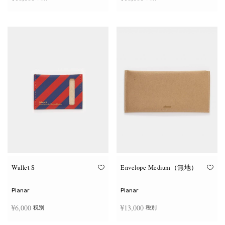
品
品
ペ
ペ
こ
こ
ー
ー
オプションを選択
オプションを選択
の
の
ジ
ジ
商
商
か
か
品
品
ら
ら
に
に
選
選
は
は
択
択
複
複
で
で
数
数
き
き
の
の
ま
ま
バ
バ
す
す
リ
リ
エ
エ
ー
ー
シ
シ
ョ
ョ
ン
ン
が
が
あ
あ
り
り
ま
ま
す。
す。
オ
オ
Wallet S
Envelope Medium（無地）
プ
プ
シ
シ
ョ
ョ
Planar
Planar
ン
ン
は
は
¥
6,000
¥
13,000
税別
税別
商
商
品
品
ペ
ペ