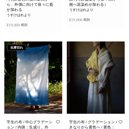
ら、外側に向けて徐々に藍
側へ泥染めが加わる）
が加わる
うすけはれより
うすけはれより
¥
19,000
税別
¥
19,000
税別
お買い物カゴに追加
お買い物カゴに追加
在庫切れ
宇生の布 / 中心グラデーシ
宇生の布 / グラデーション /
ョン / 内側：生成り、外
きなりから黄色へ / 黄色：