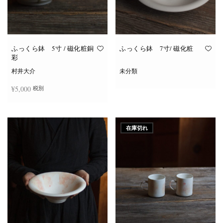
ふっくら鉢 5寸 / 磁化粧銅
ふっくら鉢 7寸/ 磁化粧
彩
村井大介
未分類
¥
5,000
税別
続きを読む
お買い物カゴに追加
在庫切れ