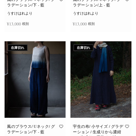
ラデーション/下 - 藍
ラデーション/上 - 藍
うすけはれより
うすけはれより
¥
13,000
¥
13,000
税別
税別
続きを読む
続きを読む
在庫切れ
在庫切れ
風のブラウス/ Uネック/ グ
宇生の布/ 小サイズ / グラデ
ラデーション/下 - 藍
ーション / 生成りから濃紺