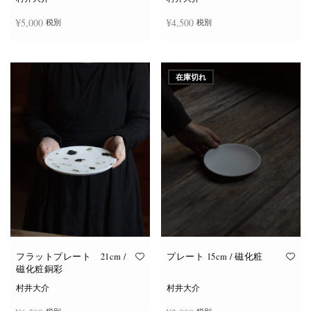
¥
5,000
¥
4,500
税別
税別
お買い物カゴに追加
お買い物カゴに追加
在庫切れ
フラットプレート 21cm /
プレート 15cm / 磁化粧
磁化粧銅彩
村井大介
村井大介