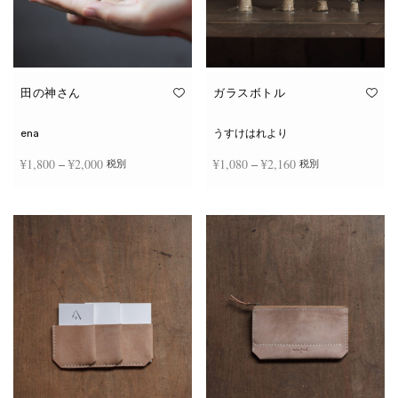
田の神さん
ガラスボトル
ena
うすけはれより
価格
価格
¥
1,800
–
¥
2,000
¥
1,080
–
¥
2,160
税別
税別
帯:
帯:
こ
こ
¥1,800
¥1,080
オプションを選択
オプションを選択
の
の
商
商
–
–
品
品
¥2,000
¥2,160
に
に
は
は
複
複
数
数
の
の
バ
バ
リ
リ
エ
エ
ー
ー
シ
シ
ョ
ョ
ン
ン