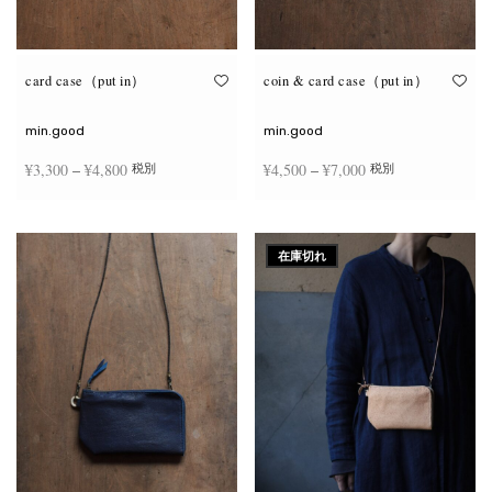
が
が
あ
あ
り
り
ま
ま
す。
す。
オ
オ
card case（put in）
coin & card case（put in）
プ
プ
シ
シ
ョ
ョ
min.good
min.good
ン
ン
は
は
価格
価格
¥
3,300
–
¥
4,800
¥
4,500
–
¥
7,000
税別
税別
商
商
品
品
帯:
帯:
ペ
ペ
こ
こ
ー
ー
¥3,300
¥4,500
オプションを選択
オプションを選択
の
の
ジ
ジ
商
商
–
–
か
か
在庫切れ
品
品
ら
ら
¥4,800
¥7,000
に
に
選
選
は
は
択
択
複
複
で
で
数
数
き
き
の
の
ま
ま
バ
バ
す
す
リ
リ
エ
エ
ー
ー
シ
シ
ョ
ョ
ン
ン
が
が
あ
あ