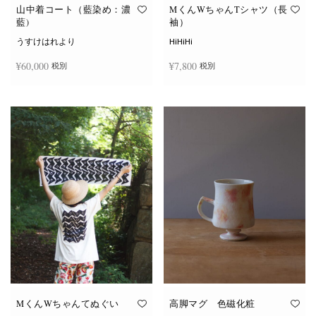
オ
オ
山中着コート（藍染め：濃
MくんWちゃんTシャツ（長
プ
プ
藍)
袖）
シ
シ
ョ
ョ
うすけはれより
HiHiHi
ン
ン
は
は
¥
60,000
¥
7,800
税別
税別
商
商
品
品
ペ
ペ
こ
ー
ー
続きを読む
オプションを選択
の
ジ
ジ
商
か
か
品
ら
ら
に
選
選
は
択
択
複
で
で
数
き
き
の
ま
ま
バ
す
す
リ
エ
ー
シ
ョ
ン
が
あ
り
ま
す。
オ
MくんWちゃんてぬぐい
高脚マグ 色磁化粧
プ