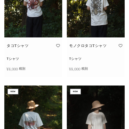
タコTシャツ
モノクロタコTシャツ
Tシャツ
Tシャツ
¥
8,000
¥
8,000
税別
税別
こ
こ
オプションを選択
オプションを選択
の
の
商
商
NEW
NEW
品
品
に
に
は
は
複
複
数
数
の
の
バ
バ
リ
リ
エ
エ