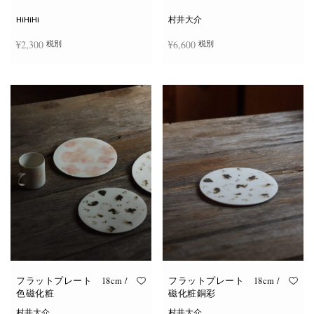
シ
ョ
HiHiHi
村井大介
ン
は
¥
2,300
¥
6,600
税別
税別
商
品
ペ
ー
お買い物カゴに追加
お買い物カゴに追加
ジ
か
ら
選
択
で
き
ま
す
フラットプレート 18cm /
フラットプレート 18cm /
色磁化粧
磁化粧銅彩
村井大介
村井大介