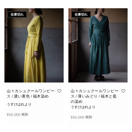
続きを読む
続きを読む
在庫切れ
在庫切れ
山々カシュクールワンピー
山々カシュクールワンピー
ス / 濃い黄色 / 福木染め
ス / 薄いみどり / 福木と藍
の染め
うすけはれより
うすけはれより
¥
60,000
税別
¥
60,000
税別
続きを読む
続きを読む