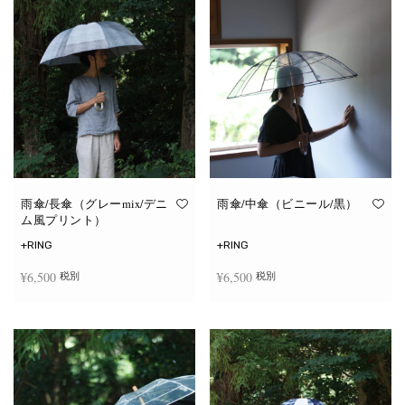
雨傘/長傘（グレーmix/デニ
雨傘/中傘（ビニール/黒）
ム風プリント）
+RING
+RING
¥
6,500
¥
6,500
税別
税別
お買い物カゴに追加
お買い物カゴに追加