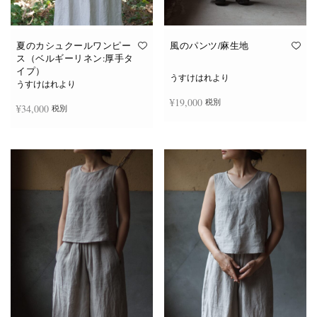
夏のカシュクールワンピー
風のパンツ/麻生地
ス（ベルギーリネン:厚手タ
イプ）
うすけはれより
うすけはれより
¥
19,000
税別
¥
34,000
税別
お買い物カゴに追加
続きを読む