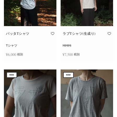
ー
ー
シ
シ
ョ
ョ
ン
ン
が
が
あ
あ
り
り
ま
ま
す。
す。
オ
オ
バッタTシャツ
ラブTシャツ(生成り)
プ
プ
シ
シ
ョ
ョ
Tシャツ
HiHiHi
ン
ン
は
は
¥
6,000
¥
7,500
税別
税別
商
商
品
品
ペ
ペ
こ
こ
ー
ー
オプションを選択
オプションを選択
の
の
ジ
ジ
商
商
か
か
NEW
NEW
品
品
ら
ら
に
に
選
選
は
は
択
択
複
複
で
で
数
数
き
き
の
の
ま
ま
バ
バ
す
す
リ
リ
エ
エ
ー
ー
シ
シ
ョ
ョ