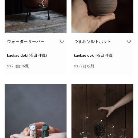
ウォーターサーバー
つまみソルトポット
kaokao doki (石田 佳織)
kaokao doki (石田 佳織)
¥
38,000
¥
3,000
税別
税別
お買い物カゴに追加
続きを読む