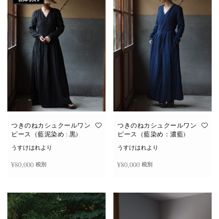
つきのねカシュクールワン
つきのねカシュクールワン
ピース（藍泥染め : 黒)
ピース（藍染め：濃藍)
うすけはれより
うすけはれより
¥
80,000
¥
80,000
税別
税別
続きを読む
お買い物カゴに追加