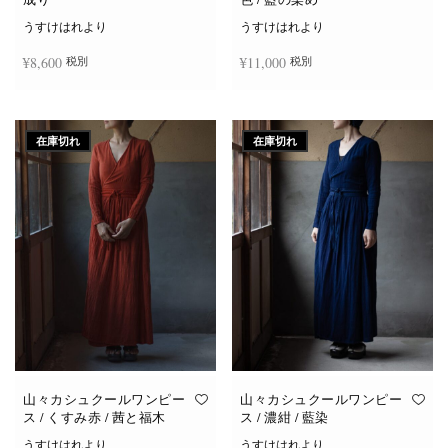
うすけはれより
うすけはれより
¥
8,600
¥
11,000
税別
税別
続きを読む
お買い物カゴに追加
在庫切れ
在庫切れ
山々カシュクールワンピー
山々カシュクールワンピー
ス / くすみ赤 / 茜と福木
ス / 濃紺 / 藍染
うすけはれより
うすけはれより