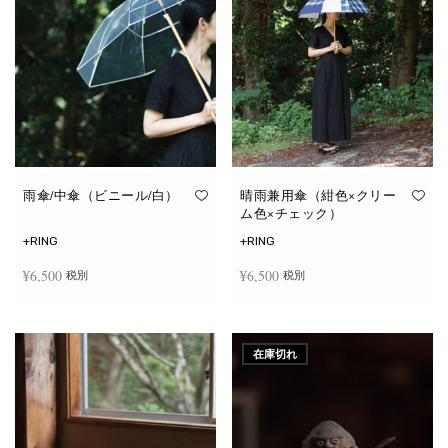
雨傘/中傘（ビニール/白）
晴雨兼用傘（紺色×クリー
ム色×チェック）
+RING
+RING
¥
6,500
¥
6,500
税別
税別
お買い物カゴに追加
お買い物カゴに追加
在庫切れ