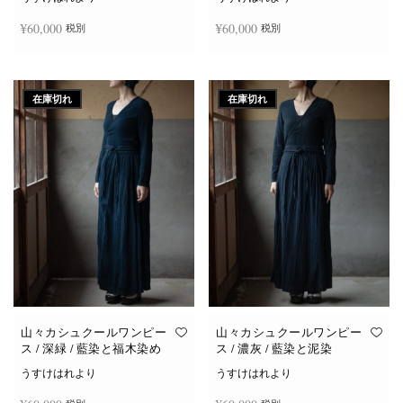
¥
60,000
¥
60,000
税別
税別
続きを読む
続きを読む
在庫切れ
在庫切れ
山々カシュクールワンピー
山々カシュクールワンピー
ス / 深緑 / 藍染と福木染め
ス / 濃灰 / 藍染と泥染
うすけはれより
うすけはれより