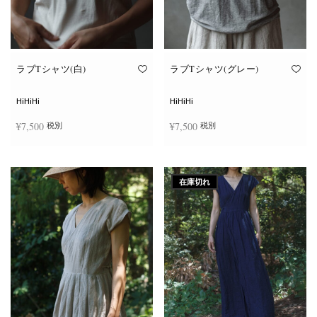
ン
ン
が
が
あ
あ
り
り
ま
ま
す。
す。
オ
オ
ラブTシャツ(白)
ラブTシャツ(グレー)
プ
プ
シ
シ
ョ
ョ
HiHiHi
HiHiHi
ン
ン
は
は
¥
7,500
¥
7,500
税別
税別
商
商
品
品
ペ
ペ
こ
こ
ー
ー
オプションを選択
オプションを選択
の
の
ジ
ジ
商
商
か
か
在庫切れ
品
品
ら
ら
に
に
選
選
は
は
択
択
複
複
で
で
数
数
き
き
の
の
ま
ま
バ
バ
す
す
リ
リ
エ
エ
ー
ー
シ
シ
ョ
ョ
ン
ン
が
が