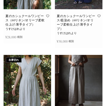
あ
あ
り
り
ま
ま
す。
す。
オ
オ
夏のカシュクールワンピー
夏のカシュクールワンピー
プ
プ
ス（60リネン/オリーブ柔軟
ス/藍染め（60リネン/オリ
シ
シ
仕上げ:薄手タイプ）
ーブ柔軟仕上げ:薄手タイ
ョ
ョ
プ）
ン
ン
うすけはれより
は
は
うすけはれより
商
商
¥
28,000
税別
品
品
¥
38,000
税別
ペ
ペ
ー
ー
ジ
ジ
お買い物カゴに追加
か
か
続きを読む
ら
ら
選
選
在庫切れ
択
択
で
で
き
き
ま
ま
す
す