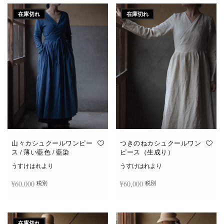
在庫切れ
在庫切れ
山々カシュクールワンピー
つきのねカシュクールワン
ス / 薄い藍色 / 藍染
ピース（生成り）
うすけはれより
うすけはれより
¥
60,000
¥
60,000
税別
税別
続きを読む
続きを読む
在庫切れ