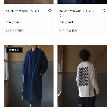
り
り
ま
ま
す。
す。
オ
オ
pouch from wild（シカ）
pouch from wild（イノシ
プ
プ
シ）
シ
シ
ョ
ョ
min.good
min.good
ン
ン
は
は
¥
15,000
¥
15,000
税別
税別
商
商
品
品
ペ
ペ
こ
こ
ー
ー
オプションを選択
オプションを選択
の
の
ジ
ジ
商
商
か
か
在庫切れ
品
品
ら
ら
に
に
選
選
は
は
択
択
複
複
で
で
数
数
き
き
の
の
ま
ま
バ
バ
す
す
リ
リ
エ
エ
ー
ー
シ
シ
ョ
ョ
ン
ン
が
が
あ
あ
り
り
ま
ま
す。
す。