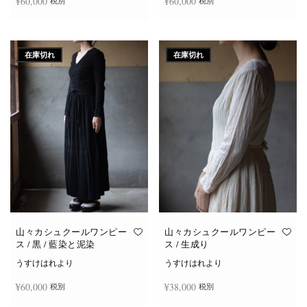
¥
60,000
¥
60,000
税別
税別
続きを読む
続きを読む
在庫切れ
在庫切れ
山々カシュクールワンピー
山々カシュクールワンピー
ス / 黒 / 藍染と泥染
ス / 生成り
うすけはれより
うすけはれより
¥
60,000
¥
38,000
税別
税別