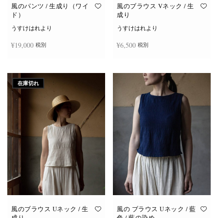
オ
オ
風のパンツ / 生成り（ワイ
風のブラウス Vネック / 生
プ
プ
ド）
成り
シ
シ
ョ
ョ
うすけはれより
うすけはれより
ン
ン
は
は
¥
19,000
¥
6,500
税別
税別
商
商
品
品
ペ
ペ
ー
ー
お買い物カゴに追加
続きを読む
ジ
ジ
か
か
在庫切れ
ら
ら
選
選
択
択
で
で
き
き
ま
ま
す
す
風のブラウス Uネック / 生
風の ブラウス Uネック / 藍
成り
色 / 藍の染め