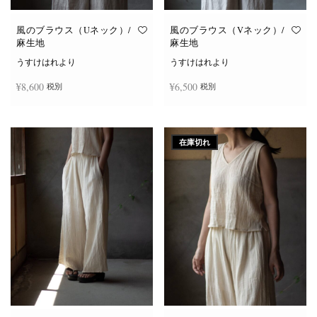
風のブラウス（Uネック）/
風のブラウス（Vネック）/
麻生地
麻生地
うすけはれより
うすけはれより
¥
8,600
¥
6,500
税別
税別
こ
こ
オプションを選択
オプションを選択
の
の
商
商
在庫切れ
品
品
に
に
は
は
複
複
数
数
の
の
バ
バ
リ
リ
エ
エ
ー
ー
シ
シ
ョ
ョ
ン
ン
が
が
あ
あ
り
り
ま
ま
す。
す。