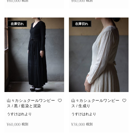
¥
60,000
¥
60,000
税別
税別
続きを読む
続きを読む
在庫切れ
在庫切れ
山々カシュクールワンピー
山々カシュクールワンピー
ス / 黒 / 藍染と泥染
ス / 生成り
うすけはれより
うすけはれより
¥
60,000
¥
38,000
税別
税別