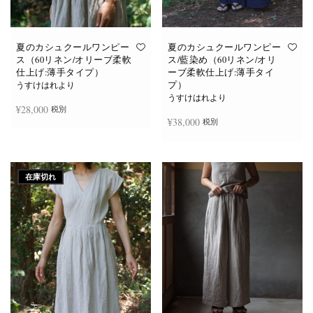
あ
あ
り
り
ま
ま
す。
す。
オ
オ
夏のカシュクールワンピー
夏のカシュクールワンピー
プ
プ
ス（60リネン/オリーブ柔軟
ス/藍染め（60リネン/オリ
シ
シ
仕上げ:薄手タイプ）
ーブ柔軟仕上げ:薄手タイ
ョ
ョ
プ）
ン
ン
うすけはれより
は
は
うすけはれより
商
商
¥
28,000
税別
品
品
¥
38,000
税別
ペ
ペ
ー
ー
ジ
ジ
お買い物カゴに追加
か
か
続きを読む
ら
ら
選
選
在庫切れ
択
択
で
で
き
き
ま
ま
す
す