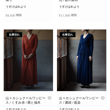
うすけはれより
うすけはれより
¥
8,600
¥
11,000
税別
税別
続きを読む
お買い物カゴに追加
在庫切れ
在庫切れ
山々カシュクールワンピー
山々カシュクールワンピー
ス / くすみ赤 / 茜と福木
ス / 濃紺 / 藍染
うすけはれより
うすけはれより