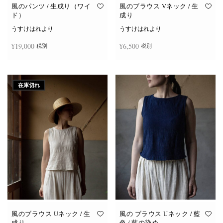
オ
オ
風のパンツ / 生成り（ワイ
風のブラウス Vネック / 生
プ
プ
ド）
成り
シ
シ
ョ
ョ
うすけはれより
うすけはれより
ン
ン
は
は
¥
19,000
¥
6,500
税別
税別
商
商
品
品
ペ
ペ
ー
ー
お買い物カゴに追加
続きを読む
ジ
ジ
か
か
在庫切れ
ら
ら
選
選
択
択
で
で
き
き
ま
ま
す
す
風のブラウス Uネック / 生
風の ブラウス Uネック / 藍
成り
色 / 藍の染め