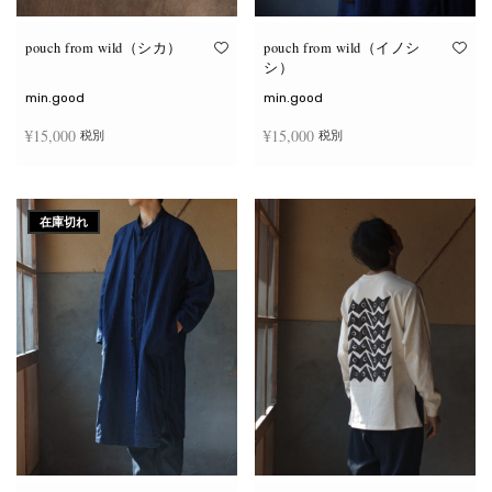
り
り
ま
ま
す。
す。
オ
オ
pouch from wild（シカ）
pouch from wild（イノシ
プ
プ
シ）
シ
シ
ョ
ョ
min.good
min.good
ン
ン
は
は
¥
15,000
¥
15,000
税別
税別
商
商
品
品
ペ
ペ
こ
こ
ー
ー
オプションを選択
オプションを選択
の
の
ジ
ジ
商
商
か
か
在庫切れ
品
品
ら
ら
に
に
選
選
は
は
択
択
複
複
で
で
数
数
き
き
の
の
ま
ま
バ
バ
す
す
リ
リ
エ
エ
ー
ー
シ
シ
ョ
ョ
ン
ン
が
が
あ
あ
り
り
ま
ま
す。
す。