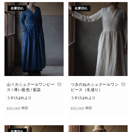
在庫切れ
在庫切れ
山々カシュクールワンピー
つきのねカシュクールワン
ス / 薄い藍色 / 藍染
ピース（生成り）
うすけはれより
うすけはれより
¥
60,000
¥
60,000
税別
税別
続きを読む
続きを読む
在庫切れ