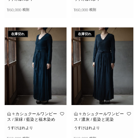
¥
60,000
¥
60,000
税別
税別
続きを読む
続きを読む
在庫切れ
在庫切れ
山々カシュクールワンピー
山々カシュクールワンピー
ス / 深緑 / 藍染と福木染め
ス / 濃灰 / 藍染と泥染
うすけはれより
うすけはれより