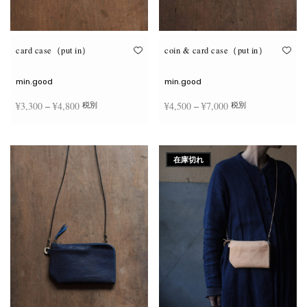
が
が
あ
あ
り
り
ま
ま
す。
す。
オ
オ
card case（put in）
coin & card case（put in）
プ
プ
シ
シ
ョ
ョ
min.good
min.good
ン
ン
は
は
価格
価格
¥
3,300
–
¥
4,800
¥
4,500
–
¥
7,000
税別
税別
商
商
品
品
帯:
帯:
ペ
ペ
こ
こ
ー
ー
¥3,300
¥4,500
オプションを選択
オプションを選択
の
の
ジ
ジ
商
商
–
–
か
か
在庫切れ
品
品
ら
ら
¥4,800
¥7,000
に
に
選
選
は
は
択
択
複
複
で
で
数
数
き
き
の
の
ま
ま
バ
バ
す
す
リ
リ
エ
エ
ー
ー
シ
シ
ョ
ョ
ン
ン
が
が
あ
あ