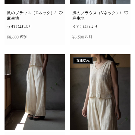
風のブラウス（Uネック）/
風のブラウス（Vネック）/
麻生地
麻生地
うすけはれより
うすけはれより
¥
8,600
¥
6,500
税別
税別
こ
こ
オプションを選択
オプションを選択
の
の
商
商
在庫切れ
品
品
に
に
は
は
複
複
数
数
の
の
バ
バ
リ
リ
エ
エ
ー
ー
シ
シ
ョ
ョ
ン
ン
が
が
あ
あ
り
り
ま
ま
す。
す。