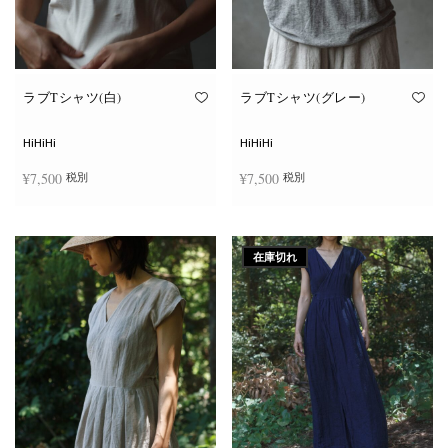
ン
ン
が
が
あ
あ
り
り
ま
ま
す。
す。
オ
オ
ラブTシャツ(白)
ラブTシャツ(グレー)
プ
プ
シ
シ
ョ
ョ
HiHiHi
HiHiHi
ン
ン
は
は
¥
7,500
¥
7,500
税別
税別
商
商
品
品
ペ
ペ
こ
こ
ー
ー
オプションを選択
オプションを選択
の
の
ジ
ジ
商
商
か
か
在庫切れ
品
品
ら
ら
に
に
選
選
は
は
択
択
複
複
で
で
数
数
き
き
の
の
ま
ま
バ
バ
す
す
リ
リ
エ
エ
ー
ー
シ
シ
ョ
ョ
ン
ン
が
が