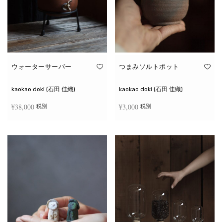
ウォーターサーバー
つまみソルトポット
kaokao doki (石田 佳織)
kaokao doki (石田 佳織)
¥
38,000
¥
3,000
税別
税別
お買い物カゴに追加
続きを読む