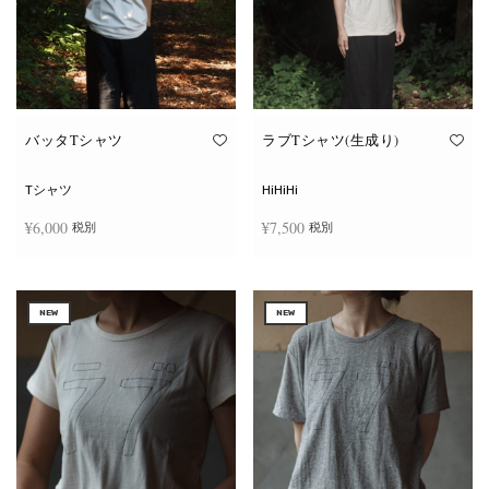
ー
ー
シ
シ
ョ
ョ
ン
ン
が
が
あ
あ
り
り
ま
ま
す。
す。
オ
オ
バッタTシャツ
ラブTシャツ(生成り)
プ
プ
シ
シ
ョ
ョ
Tシャツ
HiHiHi
ン
ン
は
は
¥
6,000
¥
7,500
税別
税別
商
商
品
品
ペ
ペ
こ
こ
ー
ー
オプションを選択
オプションを選択
の
の
ジ
ジ
商
商
か
か
NEW
NEW
品
品
ら
ら
に
に
選
選
は
は
択
択
複
複
で
で
数
数
き
き
の
の
ま
ま
バ
バ
す
す
リ
リ
エ
エ
ー
ー
シ
シ
ョ
ョ