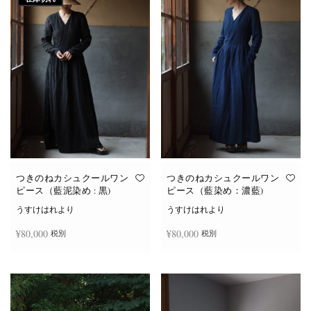
つきのねカシュクールワン
つきのねカシュクールワン
ピース（藍泥染め : 黒)
ピース（藍染め：濃藍)
うすけはれより
うすけはれより
¥
80,000
¥
80,000
税別
税別
続きを読む
お買い物カゴに追加