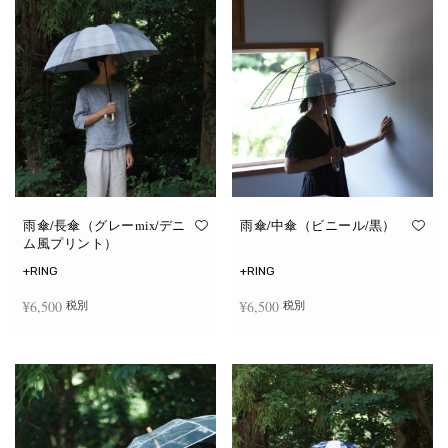
雨傘/長傘（グレーmix/デニ
雨傘/中傘（ビニール/黒）
ム風プリント）
+RING
+RING
¥
6,500
¥
6,500
税別
税別
お買い物カゴに追加
お買い物カゴに追加