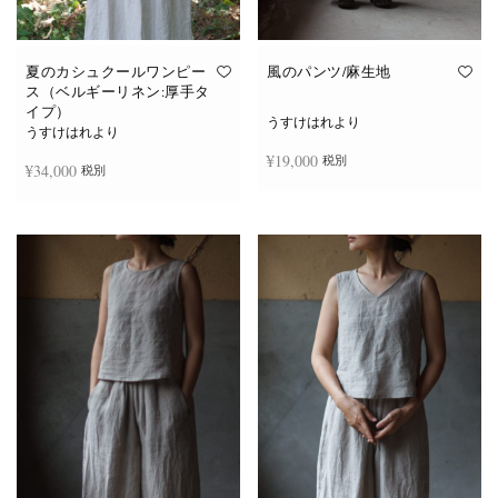
夏のカシュクールワンピー
風のパンツ/麻生地
ス（ベルギーリネン:厚手タ
イプ）
うすけはれより
うすけはれより
¥
19,000
税別
¥
34,000
税別
お買い物カゴに追加
続きを読む