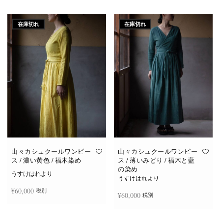
続きを読む
続きを読む
在庫切れ
在庫切れ
山々カシュクールワンピー
山々カシュクールワンピー
ス / 濃い黄色 / 福木染め
ス / 薄いみどり / 福木と藍
の染め
うすけはれより
うすけはれより
¥
60,000
税別
¥
60,000
税別
続きを読む
続きを読む