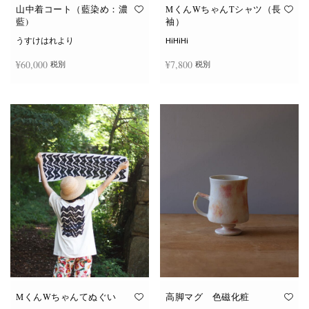
オ
オ
山中着コート（藍染め：濃
MくんWちゃんTシャツ（長
プ
プ
藍)
袖）
シ
シ
ョ
ョ
うすけはれより
HiHiHi
ン
ン
は
は
¥
60,000
¥
7,800
税別
税別
商
商
品
品
ペ
ペ
こ
ー
ー
続きを読む
オプションを選択
の
ジ
ジ
商
か
か
品
ら
ら
に
選
選
は
択
択
複
で
で
数
き
き
の
ま
ま
バ
す
す
リ
エ
ー
シ
ョ
ン
が
あ
り
ま
す。
オ
MくんWちゃんてぬぐい
高脚マグ 色磁化粧
プ