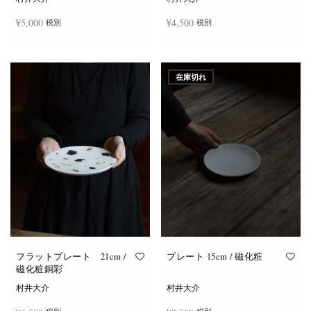
¥
5,000
¥
4,500
税別
税別
お買い物カゴに追加
お買い物カゴに追加
在庫切れ
フラットプレート 21cm /
プレート 15cm / 磁化粧
磁化粧銅彩
村井大介
村井大介