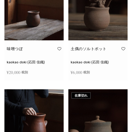
味噌つぼ
土偶のソルトポット
kaokao doki (石田 佳織)
kaokao doki (石田 佳織)
¥
20,000
¥
6,000
税別
税別
お買い物カゴに追加
続きを読む
在庫切れ