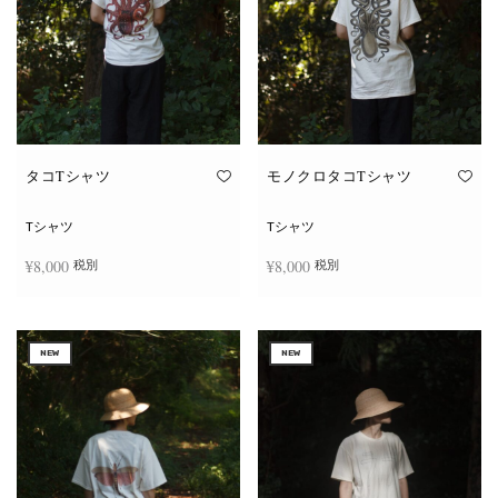
タコTシャツ
モノクロタコTシャツ
Tシャツ
Tシャツ
¥
8,000
¥
8,000
税別
税別
こ
こ
オプションを選択
オプションを選択
の
の
商
商
NEW
NEW
品
品
に
に
は
は
複
複
数
数
の
の
バ
バ
リ
リ
エ
エ