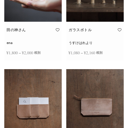
田の神さん
ガラスボトル
ena
うすけはれより
価格
価格
¥
1,800
–
¥
2,000
¥
1,080
–
¥
2,160
税別
税別
帯:
帯:
こ
こ
¥1,800
¥1,080
オプションを選択
オプションを選択
の
の
商
商
–
–
品
品
¥2,000
¥2,160
に
に
は
は
複
複
数
数
の
の
バ
バ
リ
リ
エ
エ
ー
ー
シ
シ
ョ
ョ
ン
ン