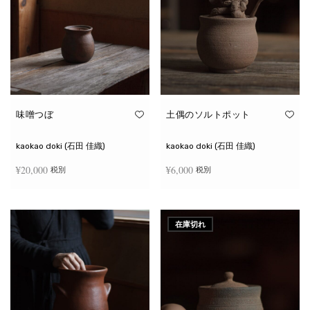
味噌つぼ
土偶のソルトポット
kaokao doki (石田 佳織)
kaokao doki (石田 佳織)
¥
20,000
¥
6,000
税別
税別
お買い物カゴに追加
続きを読む
在庫切れ