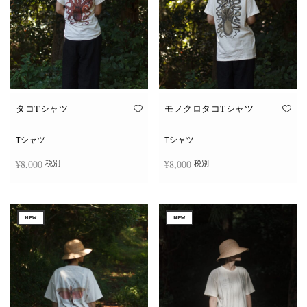
タコTシャツ
モノクロタコTシャツ
Tシャツ
Tシャツ
¥
8,000
¥
8,000
税別
税別
こ
こ
オプションを選択
オプションを選択
の
の
商
商
NEW
NEW
品
品
に
に
は
は
複
複
数
数
の
の
バ
バ
リ
リ
エ
エ