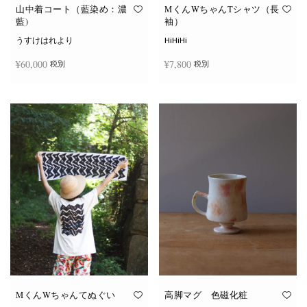
オ
オ
山中着コート（藍染め：濃
MくんWちゃんTシャツ（長
プ
プ
藍)
袖）
シ
シ
ョ
ョ
うすけはれより
HiHiHi
ン
ン
は
は
¥
60,000
¥
7,800
税別
税別
商
商
品
品
ペ
ペ
こ
ー
ー
続きを読む
オプションを選択
の
ジ
ジ
商
か
か
品
ら
ら
に
選
選
は
択
択
複
で
で
数
き
き
の
ま
ま
バ
す
す
リ
エ
ー
シ
ョ
ン
が
あ
り
ま
す。
オ
MくんWちゃんてぬぐい
高脚マグ 色磁化粧
プ