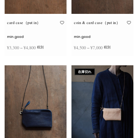
が
が
あ
あ
り
り
ま
ま
す。
す。
オ
オ
card case（put in）
coin & card case（put in）
プ
プ
シ
シ
ョ
ョ
min.good
min.good
ン
ン
は
は
価格
価格
¥
3,300
–
¥
4,800
¥
4,500
–
¥
7,000
税別
税別
商
商
品
品
帯:
帯:
ペ
ペ
こ
こ
ー
ー
¥3,300
¥4,500
オプションを選択
オプションを選択
の
の
ジ
ジ
商
商
–
–
か
か
在庫切れ
品
品
ら
ら
¥4,800
¥7,000
に
に
選
選
は
は
択
択
複
複
で
で
数
数
き
き
の
の
ま
ま
バ
バ
す
す
リ
リ
エ
エ
ー
ー
シ
シ
ョ
ョ
ン
ン
が
が
あ
あ