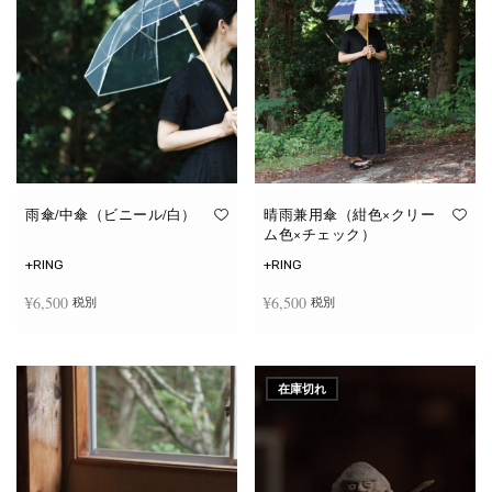
雨傘/中傘（ビニール/白）
晴雨兼用傘（紺色×クリー
ム色×チェック）
+RING
+RING
¥
6,500
¥
6,500
税別
税別
お買い物カゴに追加
お買い物カゴに追加
在庫切れ