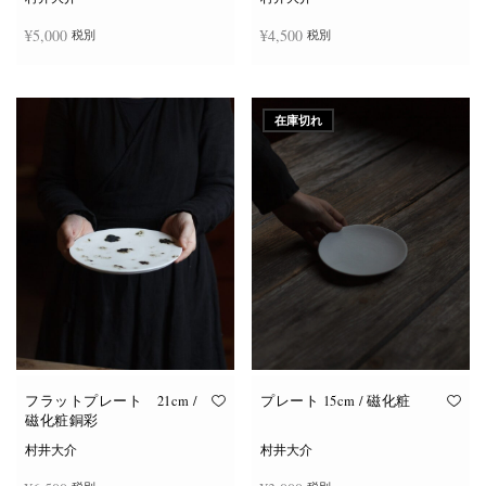
¥
5,000
¥
4,500
税別
税別
お買い物カゴに追加
お買い物カゴに追加
在庫切れ
フラットプレート 21cm /
プレート 15cm / 磁化粧
磁化粧銅彩
村井大介
村井大介