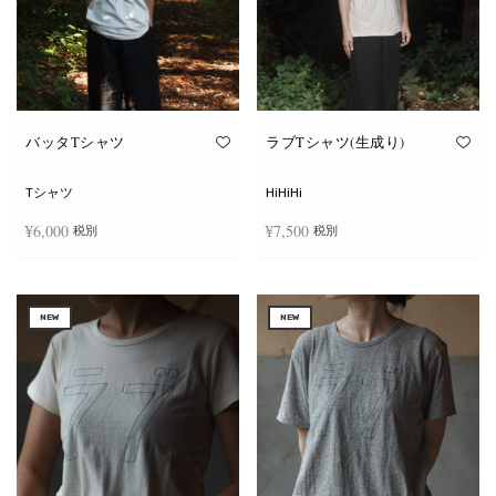
ー
ー
シ
シ
ョ
ョ
ン
ン
が
が
あ
あ
り
り
ま
ま
す。
す。
オ
オ
バッタTシャツ
ラブTシャツ(生成り)
プ
プ
シ
シ
ョ
ョ
Tシャツ
HiHiHi
ン
ン
は
は
¥
6,000
¥
7,500
税別
税別
商
商
品
品
ペ
ペ
こ
こ
ー
ー
オプションを選択
オプションを選択
の
の
ジ
ジ
商
商
か
か
NEW
NEW
品
品
ら
ら
に
に
選
選
は
は
択
択
複
複
で
で
数
数
き
き
の
の
ま
ま
バ
バ
す
す
リ
リ
エ
エ
ー
ー
シ
シ
ョ
ョ