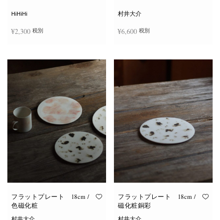
シ
ョ
HiHiHi
村井大介
ン
は
¥
2,300
¥
6,600
税別
税別
商
品
ペ
ー
お買い物カゴに追加
お買い物カゴに追加
ジ
か
ら
選
択
で
き
ま
す
フラットプレート 18cm /
フラットプレート 18cm /
色磁化粧
磁化粧銅彩
村井大介
村井大介