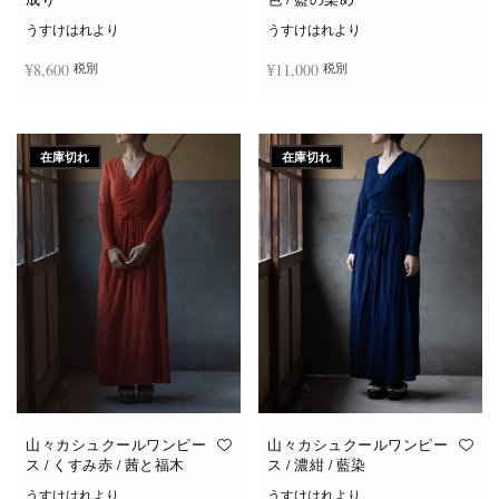
うすけはれより
うすけはれより
¥
8,600
¥
11,000
税別
税別
続きを読む
お買い物カゴに追加
在庫切れ
在庫切れ
山々カシュクールワンピー
山々カシュクールワンピー
ス / くすみ赤 / 茜と福木
ス / 濃紺 / 藍染
うすけはれより
うすけはれより