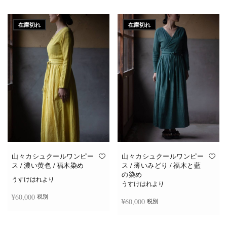
続きを読む
続きを読む
在庫切れ
在庫切れ
山々カシュクールワンピー
山々カシュクールワンピー
ス / 濃い黄色 / 福木染め
ス / 薄いみどり / 福木と藍
の染め
うすけはれより
うすけはれより
¥
60,000
税別
¥
60,000
税別
続きを読む
続きを読む