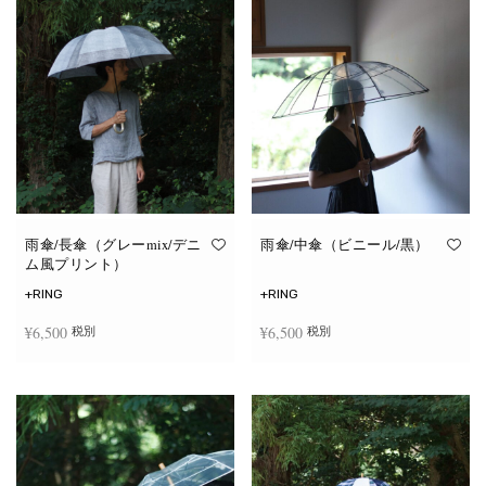
雨傘/長傘（グレーmix/デニ
雨傘/中傘（ビニール/黒）
ム風プリント）
+RING
+RING
¥
6,500
¥
6,500
税別
税別
お買い物カゴに追加
お買い物カゴに追加