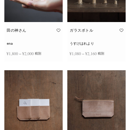
田の神さん
ガラスボトル
ena
うすけはれより
価格
価格
¥
1,800
–
¥
2,000
¥
1,080
–
¥
2,160
税別
税別
帯:
帯:
こ
こ
¥1,800
¥1,080
オプションを選択
オプションを選択
の
の
商
商
–
–
品
品
¥2,000
¥2,160
に
に
は
は
複
複
数
数
の
の
バ
バ
リ
リ
エ
エ
ー
ー
シ
シ
ョ
ョ
ン
ン