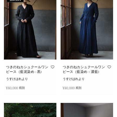
つきのねカシュクールワン
つきのねカシュクールワン
ピース（藍泥染め : 黒)
ピース（藍染め：濃藍)
うすけはれより
うすけはれより
¥
80,000
¥
80,000
税別
税別
続きを読む
お買い物カゴに追加