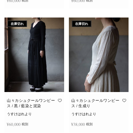
¥
60,000
¥
60,000
税別
税別
続きを読む
続きを読む
在庫切れ
在庫切れ
山々カシュクールワンピー
山々カシュクールワンピー
ス / 黒 / 藍染と泥染
ス / 生成り
うすけはれより
うすけはれより
¥
60,000
¥
38,000
税別
税別