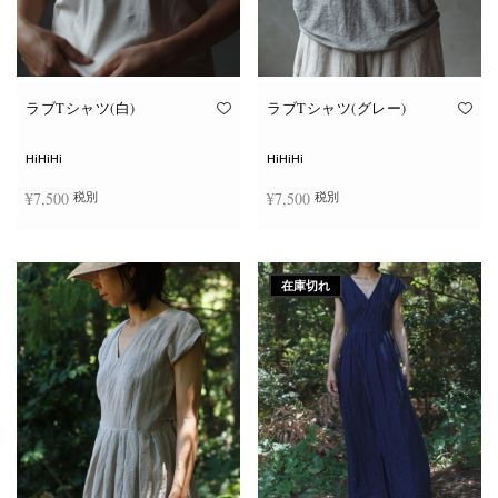
ン
ン
が
が
あ
あ
り
り
ま
ま
す。
す。
オ
オ
ラブTシャツ(白)
ラブTシャツ(グレー)
プ
プ
シ
シ
ョ
ョ
HiHiHi
HiHiHi
ン
ン
は
は
¥
7,500
¥
7,500
税別
税別
商
商
品
品
ペ
ペ
こ
こ
ー
ー
オプションを選択
オプションを選択
の
の
ジ
ジ
商
商
か
か
在庫切れ
品
品
ら
ら
に
に
選
選
は
は
択
択
複
複
で
で
数
数
き
き
の
の
ま
ま
バ
バ
す
す
リ
リ
エ
エ
ー
ー
シ
シ
ョ
ョ
ン
ン
が
が