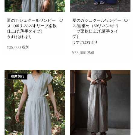
あ
あ
り
り
ま
ま
す。
す。
オ
オ
夏のカシュクールワンピー
夏のカシュクールワンピー
プ
プ
ス（60リネン/オリーブ柔軟
ス/藍染め（60リネン/オリ
シ
シ
仕上げ:薄手タイプ）
ーブ柔軟仕上げ:薄手タイ
ョ
ョ
プ）
ン
ン
うすけはれより
は
は
うすけはれより
商
商
¥
28,000
税別
品
品
¥
38,000
税別
ペ
ペ
ー
ー
ジ
ジ
お買い物カゴに追加
か
か
続きを読む
ら
ら
選
選
在庫切れ
択
択
で
で
き
き
ま
ま
す
す