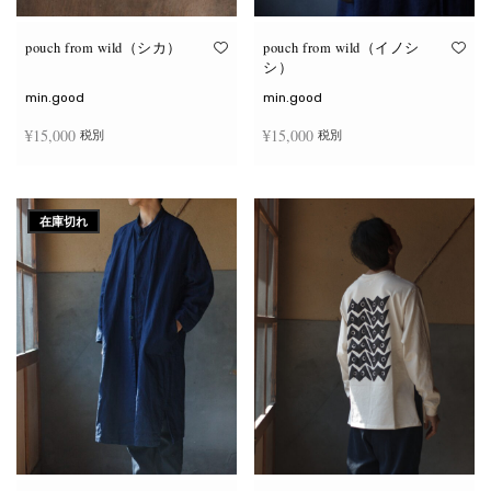
り
り
ま
ま
す。
す。
オ
オ
pouch from wild（シカ）
pouch from wild（イノシ
プ
プ
シ）
シ
シ
ョ
ョ
min.good
min.good
ン
ン
は
は
¥
15,000
¥
15,000
税別
税別
商
商
品
品
ペ
ペ
こ
こ
ー
ー
オプションを選択
オプションを選択
の
の
ジ
ジ
商
商
か
か
在庫切れ
品
品
ら
ら
に
に
選
選
は
は
択
択
複
複
で
で
数
数
き
き
の
の
ま
ま
バ
バ
す
す
リ
リ
エ
エ
ー
ー
シ
シ
ョ
ョ
ン
ン
が
が
あ
あ
り
り
ま
ま
す。
す。