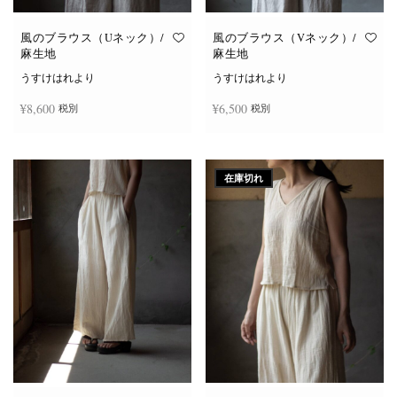
風のブラウス（Uネック）/
風のブラウス（Vネック）/
麻生地
麻生地
うすけはれより
うすけはれより
¥
8,600
¥
6,500
税別
税別
こ
こ
オプションを選択
オプションを選択
の
の
商
商
在庫切れ
品
品
に
に
は
は
複
複
数
数
の
の
バ
バ
リ
リ
エ
エ
ー
ー
シ
シ
ョ
ョ
ン
ン
が
が
あ
あ
り
り
ま
ま
す。
す。