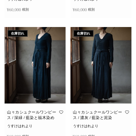
¥
60,000
¥
60,000
税別
税別
続きを読む
続きを読む
在庫切れ
在庫切れ
山々カシュクールワンピー
山々カシュクールワンピー
ス / 深緑 / 藍染と福木染め
ス / 濃灰 / 藍染と泥染
うすけはれより
うすけはれより