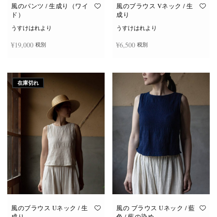
オ
オ
風のパンツ / 生成り（ワイ
風のブラウス Vネック / 生
プ
プ
ド）
成り
シ
シ
ョ
ョ
うすけはれより
うすけはれより
ン
ン
は
は
¥
19,000
¥
6,500
税別
税別
商
商
品
品
ペ
ペ
ー
ー
お買い物カゴに追加
続きを読む
ジ
ジ
か
か
在庫切れ
ら
ら
選
選
択
択
で
で
き
き
ま
ま
す
す
風のブラウス Uネック / 生
風の ブラウス Uネック / 藍
成り
色 / 藍の染め