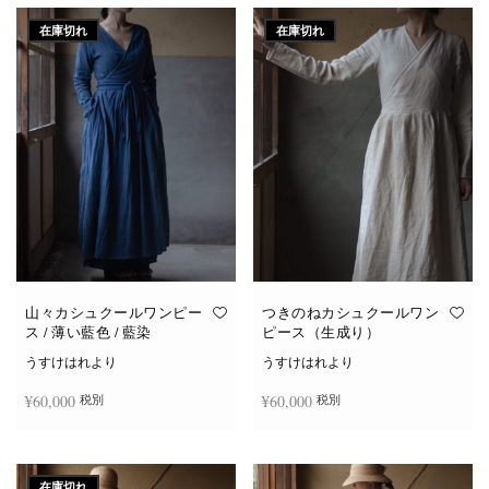
在庫切れ
在庫切れ
山々カシュクールワンピー
つきのねカシュクールワン
ス / 薄い藍色 / 藍染
ピース（生成り）
うすけはれより
うすけはれより
¥
60,000
¥
60,000
税別
税別
続きを読む
続きを読む
在庫切れ