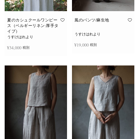
夏のカシュクールワンピー
風のパンツ/麻生地
ス（ベルギーリネン:厚手タ
イプ）
うすけはれより
うすけはれより
¥
19,000
税別
¥
34,000
税別
お買い物カゴに追加
続きを読む