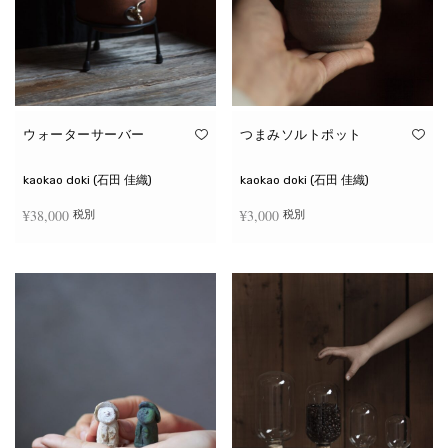
ウォーターサーバー
つまみソルトポット
kaokao doki (石田 佳織)
kaokao doki (石田 佳織)
¥
38,000
¥
3,000
税別
税別
お買い物カゴに追加
続きを読む