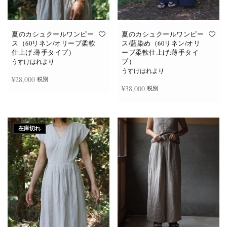
あ
あ
り
り
ま
ま
す。
す。
オ
オ
夏のカシュクールワンピー
夏のカシュクールワンピー
プ
プ
ス（60リネン/オリーブ柔軟
ス/藍染め（60リネン/オリ
シ
シ
仕上げ:薄手タイプ）
ーブ柔軟仕上げ:薄手タイ
ョ
ョ
プ）
ン
ン
うすけはれより
は
は
うすけはれより
商
商
¥
28,000
税別
品
品
¥
38,000
税別
ペ
ペ
ー
ー
ジ
ジ
お買い物カゴに追加
か
か
続きを読む
ら
ら
選
選
在庫切れ
択
択
で
で
き
き
ま
ま
す
す