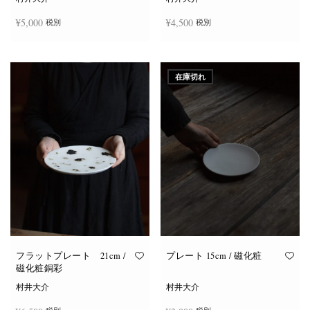
¥
5,000
¥
4,500
税別
税別
お買い物カゴに追加
お買い物カゴに追加
在庫切れ
フラットプレート 21cm /
プレート 15cm / 磁化粧
磁化粧銅彩
村井大介
村井大介