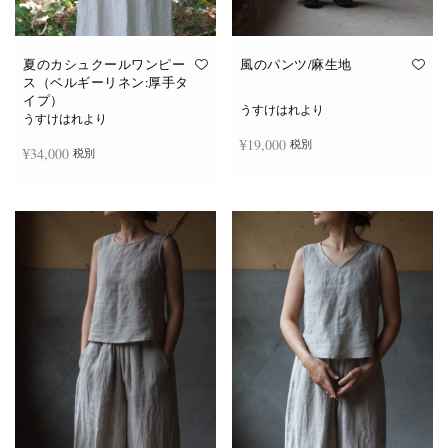
夏のカシュクールワンピー
風のパンツ/麻生地
ス（ベルギーリネン:厚手タ
イプ）
うすけはれより
うすけはれより
¥
19,000
税別
¥
34,000
税別
お買い物カゴに追加
続きを読む