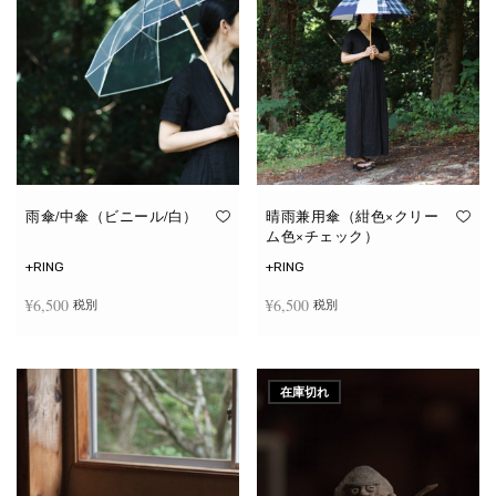
雨傘/中傘（ビニール/白）
晴雨兼用傘（紺色×クリー
ム色×チェック）
+RING
+RING
¥
6,500
¥
6,500
税別
税別
お買い物カゴに追加
お買い物カゴに追加
在庫切れ