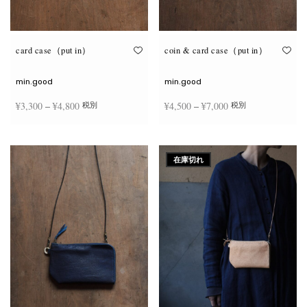
が
が
あ
あ
り
り
ま
ま
す。
す。
オ
オ
card case（put in）
coin & card case（put in）
プ
プ
シ
シ
ョ
ョ
min.good
min.good
ン
ン
は
は
価格
価格
¥
3,300
–
¥
4,800
¥
4,500
–
¥
7,000
税別
税別
商
商
品
品
帯:
帯:
ペ
ペ
こ
こ
ー
ー
¥3,300
¥4,500
オプションを選択
オプションを選択
の
の
ジ
ジ
商
商
–
–
か
か
在庫切れ
品
品
ら
ら
¥4,800
¥7,000
に
に
選
選
は
は
択
択
複
複
で
で
数
数
き
き
の
の
ま
ま
バ
バ
す
す
リ
リ
エ
エ
ー
ー
シ
シ
ョ
ョ
ン
ン
が
が
あ
あ