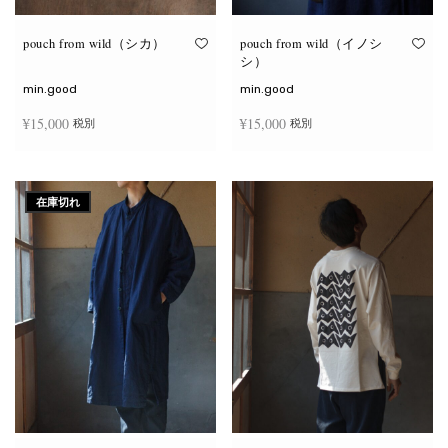
り
り
ま
ま
す。
す。
オ
オ
pouch from wild（シカ）
pouch from wild（イノシ
プ
プ
シ）
シ
シ
ョ
ョ
min.good
min.good
ン
ン
は
は
¥
15,000
¥
15,000
税別
税別
商
商
品
品
ペ
ペ
こ
こ
ー
ー
オプションを選択
オプションを選択
の
の
ジ
ジ
商
商
か
か
在庫切れ
品
品
ら
ら
に
に
選
選
は
は
択
択
複
複
で
で
数
数
き
き
の
の
ま
ま
バ
バ
す
す
リ
リ
エ
エ
ー
ー
シ
シ
ョ
ョ
ン
ン
が
が
あ
あ
り
り
ま
ま
す。
す。