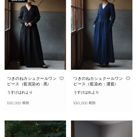
つきのねカシュクールワン
つきのねカシュクールワン
ピース（藍泥染め : 黒)
ピース（藍染め：濃藍)
うすけはれより
うすけはれより
¥
80,000
¥
80,000
税別
税別
続きを読む
お買い物カゴに追加