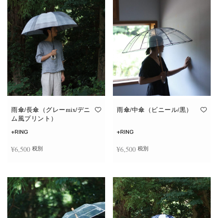
雨傘/長傘（グレーmix/デニ
雨傘/中傘（ビニール/黒）
ム風プリント）
+RING
+RING
¥
6,500
¥
6,500
税別
税別
お買い物カゴに追加
お買い物カゴに追加