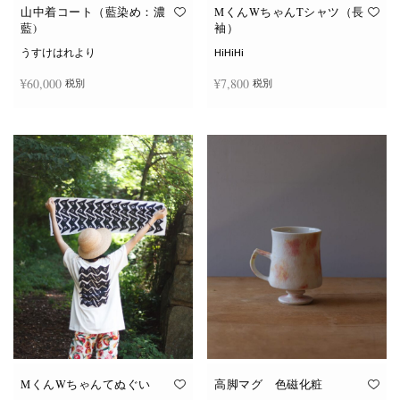
オ
オ
山中着コート（藍染め：濃
MくんWちゃんTシャツ（長
プ
プ
藍)
袖）
シ
シ
ョ
ョ
うすけはれより
HiHiHi
ン
ン
は
は
¥
60,000
¥
7,800
税別
税別
商
商
品
品
ペ
ペ
こ
ー
ー
続きを読む
オプションを選択
の
ジ
ジ
商
か
か
品
ら
ら
に
選
選
は
択
択
複
で
で
数
き
き
の
ま
ま
バ
す
す
リ
エ
ー
シ
ョ
ン
が
あ
り
ま
す。
オ
MくんWちゃんてぬぐい
高脚マグ 色磁化粧
プ