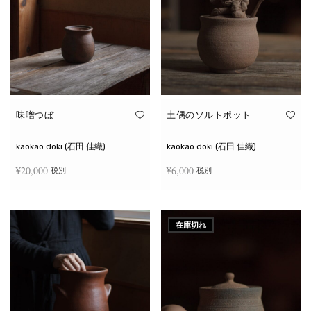
味噌つぼ
土偶のソルトポット
kaokao doki (石田 佳織)
kaokao doki (石田 佳織)
¥
20,000
¥
6,000
税別
税別
お買い物カゴに追加
続きを読む
在庫切れ