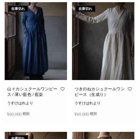
在庫切れ
在庫切れ
山々カシュクールワンピー
つきのねカシュクールワン
ス / 薄い藍色 / 藍染
ピース（生成り）
うすけはれより
うすけはれより
¥
60,000
¥
60,000
税別
税別
続きを読む
続きを読む
在庫切れ