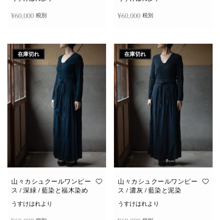
¥
60,000
¥
60,000
税別
税別
続きを読む
続きを読む
在庫切れ
在庫切れ
山々カシュクールワンピー
山々カシュクールワンピー
ス / 深緑 / 藍染と福木染め
ス / 濃灰 / 藍染と泥染
うすけはれより
うすけはれより