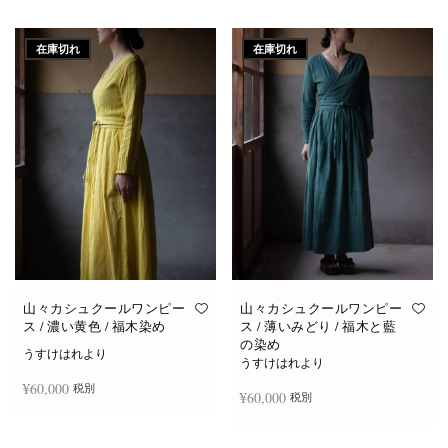
続きを読む
続きを読む
在庫切れ
在庫切れ
山々カシュクールワンピー
山々カシュクールワンピー
ス / 濃い黄色 / 福木染め
ス / 薄いみどり / 福木と藍
の染め
うすけはれより
うすけはれより
¥
60,000
税別
¥
60,000
税別
続きを読む
続きを読む