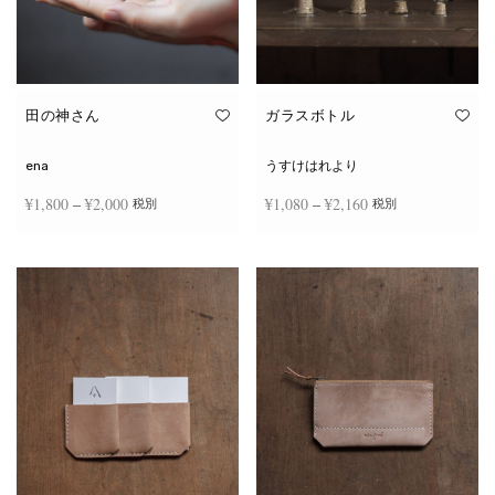
田の神さん
ガラスボトル
ena
うすけはれより
価格
価格
¥
1,800
–
¥
2,000
¥
1,080
–
¥
2,160
税別
税別
帯:
帯:
こ
こ
¥1,800
¥1,080
オプションを選択
オプションを選択
の
の
商
商
–
–
品
品
¥2,000
¥2,160
に
に
は
は
複
複
数
数
の
の
バ
バ
リ
リ
エ
エ
ー
ー
シ
シ
ョ
ョ
ン
ン