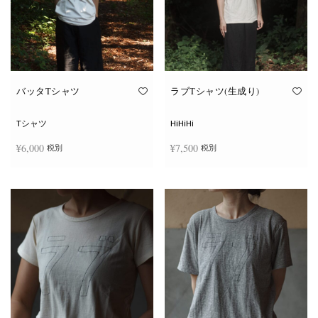
ー
ー
シ
シ
ョ
ョ
ン
ン
が
が
あ
あ
り
り
ま
ま
す。
す。
オ
オ
バッタTシャツ
ラブTシャツ(生成り)
プ
プ
シ
シ
ョ
ョ
Tシャツ
HiHiHi
ン
ン
は
は
¥
6,000
¥
7,500
税別
税別
商
商
品
品
ペ
ペ
こ
こ
ー
ー
オプションを選択
オプションを選択
の
の
ジ
ジ
商
商
か
か
品
品
ら
ら
に
に
選
選
は
は
択
択
複
複
で
で
数
数
き
き
の
の
ま
ま
バ
バ
す
す
リ
リ
エ
エ
ー
ー
シ
シ
ョ
ョ