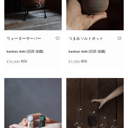
ウォーターサーバー
つまみソルトポット
kaokao doki (石田 佳織)
kaokao doki (石田 佳織)
¥
38,000
¥
3,000
税別
税別
お買い物カゴに追加
続きを読む