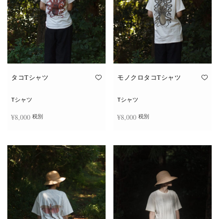
タコTシャツ
モノクロタコTシャツ
Tシャツ
Tシャツ
¥
8,000
¥
8,000
税別
税別
こ
こ
オプションを選択
オプションを選択
の
の
商
商
品
品
に
に
は
は
複
複
数
数
の
の
バ
バ
リ
リ
エ
エ