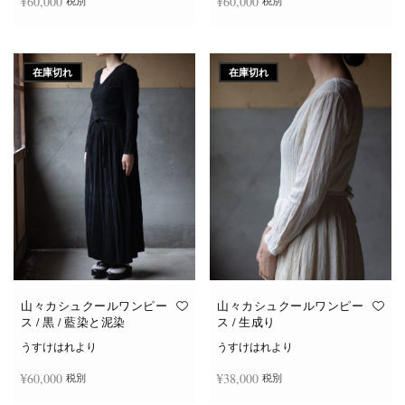
¥
60,000
¥
60,000
税別
税別
続きを読む
続きを読む
在庫切れ
在庫切れ
山々カシュクールワンピー
山々カシュクールワンピー
ス / 黒 / 藍染と泥染
ス / 生成り
うすけはれより
うすけはれより
¥
60,000
¥
38,000
税別
税別