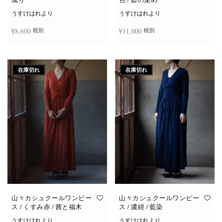
うすけはれより
うすけはれより
¥
8,600
¥
11,000
税別
税別
続きを読む
お買い物カゴに追加
在庫切れ
在庫切れ
山々カシュクールワンピー
山々カシュクールワンピー
ス / くすみ赤 / 茜と福木
ス / 濃紺 / 藍染
うすけはれより
うすけはれより