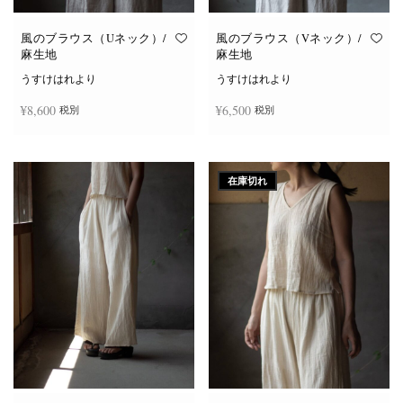
風のブラウス（Uネック）/
風のブラウス（Vネック）/
麻生地
麻生地
うすけはれより
うすけはれより
¥
8,600
¥
6,500
税別
税別
こ
こ
オプションを選択
オプションを選択
の
の
商
商
在庫切れ
品
品
に
に
は
は
複
複
数
数
の
の
バ
バ
リ
リ
エ
エ
ー
ー
シ
シ
ョ
ョ
ン
ン
が
が
あ
あ
り
り
ま
ま
す。
す。