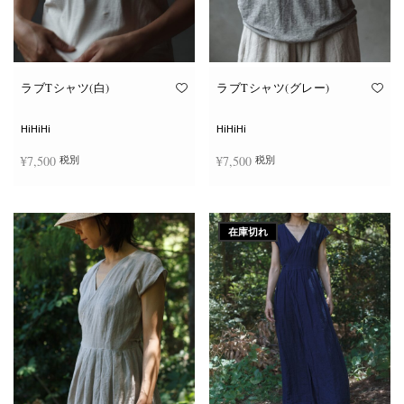
ン
ン
が
が
あ
あ
り
り
ま
ま
す。
す。
オ
オ
ラブTシャツ(白)
ラブTシャツ(グレー)
プ
プ
シ
シ
ョ
ョ
HiHiHi
HiHiHi
ン
ン
は
は
¥
7,500
¥
7,500
税別
税別
商
商
品
品
ペ
ペ
こ
こ
ー
ー
オプションを選択
オプションを選択
の
の
ジ
ジ
商
商
か
か
在庫切れ
品
品
ら
ら
に
に
選
選
は
は
択
択
複
複
で
で
数
数
き
き
の
の
ま
ま
バ
バ
す
す
リ
リ
エ
エ
ー
ー
シ
シ
ョ
ョ
ン
ン
が
が