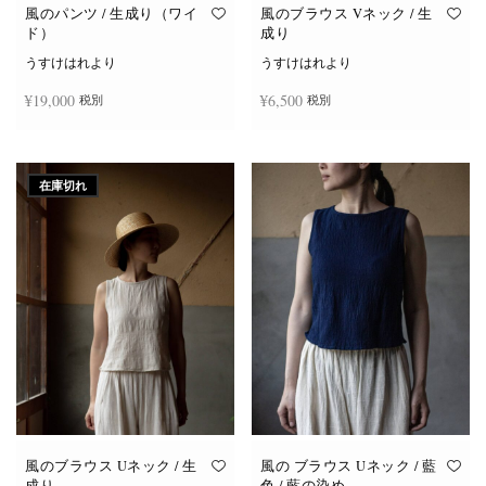
オ
オ
風のパンツ / 生成り（ワイ
風のブラウス Vネック / 生
プ
プ
ド）
成り
シ
シ
ョ
ョ
うすけはれより
うすけはれより
ン
ン
は
は
¥
19,000
¥
6,500
税別
税別
商
商
品
品
ペ
ペ
ー
ー
お買い物カゴに追加
続きを読む
ジ
ジ
か
か
在庫切れ
ら
ら
選
選
択
択
で
で
き
き
ま
ま
す
す
風のブラウス Uネック / 生
風の ブラウス Uネック / 藍
成り
色 / 藍の染め