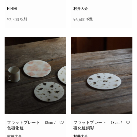
シ
ョ
HiHiHi
村井大介
ン
は
¥
2,300
¥
6,600
税別
税別
商
品
ペ
ー
お買い物カゴに追加
お買い物カゴに追加
ジ
か
ら
選
択
で
き
ま
す
フラットプレート 18cm /
フラットプレート 18cm /
色磁化粧
磁化粧銅彩
村井大介
村井大介