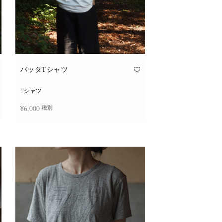
バッタTシャツ
Tシャツ
¥
6,000
税別
こ
オプションを選択
の
商
品
に
は
複
数
の
バ
リ
エ
ー
シ