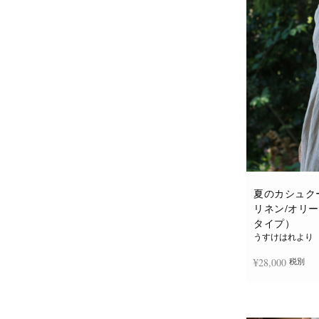
夏のカシュク
リネン/オリ
タイプ）
うすけはれより
¥
28,000
税別
お買い物カゴに