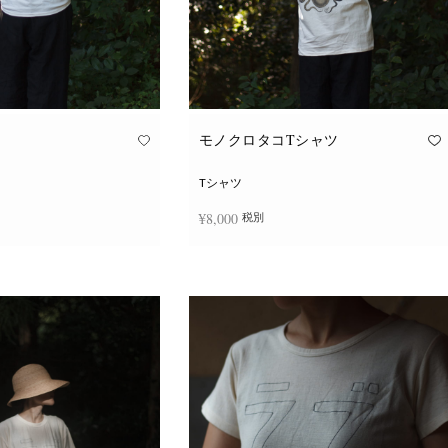
モノクロタコTシャツ
Tシャツ
¥
8,000
税別
こ
こ
択
オプションを選択
の
の
商
商
品
品
に
に
は
は
複
複
数
数
の
の
バ
バ
リ
リ
エ
エ
ー
ー
シ
シ