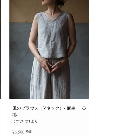
風のブラウス（Vネック）/ 麻生
地
うすけはれより
¥
6,500
税別