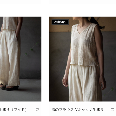
こ
追加
オプションを選択
の
商
品
に
在庫切れ
は
複
数
の
バ
リ
エ
ー
シ
ョ
ン
が
あ
り
ま
す。
オ
プ
シ
ョ
ン
は
商
品
 生成り（ワイド）
風のブラウス Vネック / 生成り
ペ