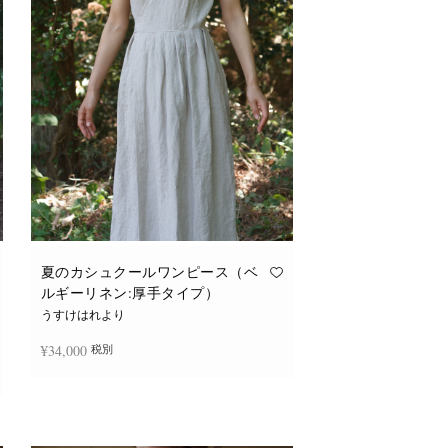
バ
リ
エ
ー
シ
ョ
ン
が
あ
り
ま
す。
オ
プ
シ
ョ
ン
は
商
品
夏のカシュクールワンピース（ベ
ペ
ルギーリネン:厚手タイプ）
ー
ジ
うすけはれより
か
ら
¥
34,000
税別
選
択
で
き
続きを読む
ま
す