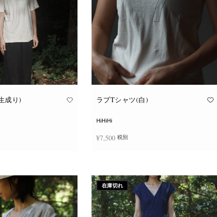
ョ
ョ
ン
ン
が
が
あ
あ
り
り
ま
ま
す。
す。
オ
オ
プ
プ
シ
シ
ョ
ョ
ン
ン
は
は
商
商
品
品
生成り)
ラブTシャツ(白)
ペ
ペ
ー
ー
ジ
ジ
HiHiHi
か
か
ら
ら
¥
7,500
税別
選
選
択
択
で
で
こ
こ
き
き
択
オプションを選択
の
の
ま
ま
商
商
す
す
品
品
に
に
在庫切れ
は
は
複
複
数
数
の
の