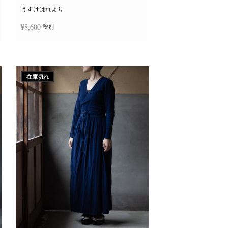
ー
ジ
うすけはれより
か
ら
¥
8,600
税別
選
択
で
き
続きを読む
ま
す
在庫切れ