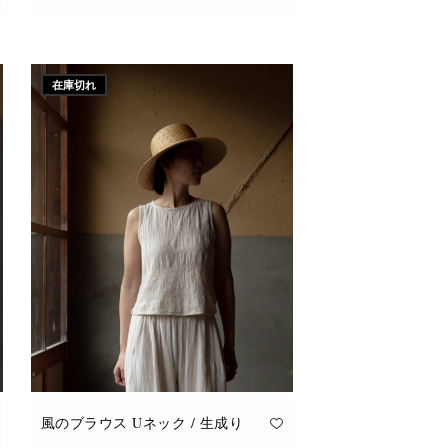
こ
オプションを選択
の
商
品
に
在庫切れ
は
複
数
の
バ
リ
エ
ー
シ
ョ
ン
が
あ
り
ま
す。
オ
プ
シ
ョ
ン
は
商
品
風のブラウス Uネック / 生成り
ペ