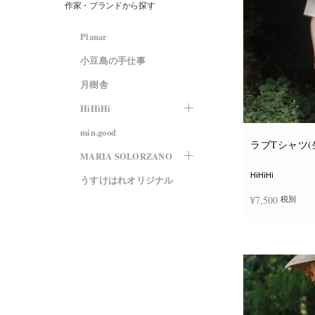
作家・ブランドから探す
Planar
小豆島の手仕事
月樹舎
HiHiHi
min.good
ラブTシャツ(
MARIA SOLORZANO
HiHiHi
うすけはれオリジナル
¥
7,500
税別
オプションを選