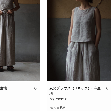
麻生地
風のブラウス（Uネック）/ 麻生
地
うすけはれより
¥
8,600
税別