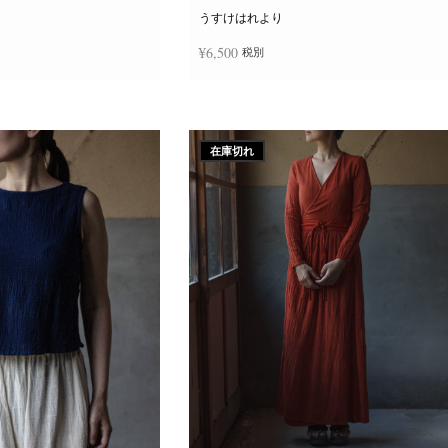
ー
ジ
うすけはれより
か
ら
¥
6,500
税別
選
択
で
き
追加
続きを読む
ま
す
在庫切れ