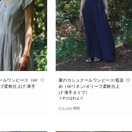
バ
バ
リ
リ
エ
エ
ー
ー
シ
シ
ョ
ョ
ン
ン
が
が
あ
あ
り
り
ま
ま
す。
す。
オ
オ
プ
プ
シ
シ
ョ
ョ
ン
ン
は
は
商
商
品
品
ールワンピース（60
夏のカシュクールワンピース/藍染
ペ
ペ
ーブ柔軟仕上げ:薄手
め（60リネン/オリーブ柔軟仕上
ー
ー
ジ
ジ
げ:薄手タイプ）
か
か
うすけはれより
ら
ら
選
選
¥
38,000
税別
択
択
で
で
き
き
ま
ま
追加
続きを読む
す
す