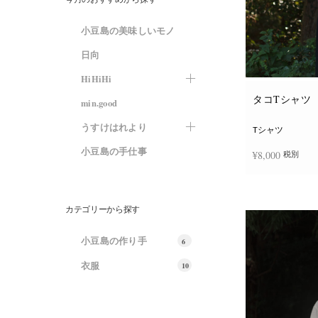
小豆島の美味しいモノ
日向
HiHiHi
タコTシャツ
min.good
うすけはれより
Tシャツ
小豆島の手仕事
¥
8,000
税別
オプションを選
カテゴリーから探す
小豆島の作り手
6
衣服
10