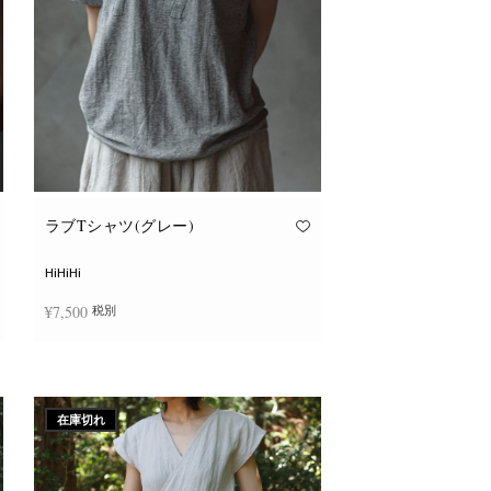
ョ
ン
が
あ
り
ま
す。
オ
プ
シ
ョ
ン
は
商
品
ラブTシャツ(グレー)
ペ
ー
ジ
HiHiHi
か
ら
¥
7,500
税別
選
択
で
こ
き
オプションを選択
の
ま
商
す
品
に
在庫切れ
は
複
数
の