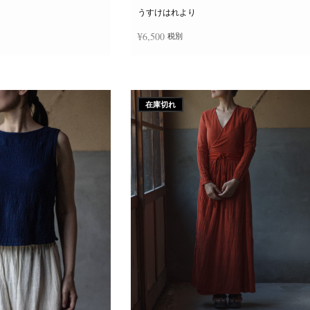
ー
ジ
うすけはれより
か
ら
¥
6,500
税別
選
択
で
き
追加
続きを読む
ま
す
在庫切れ