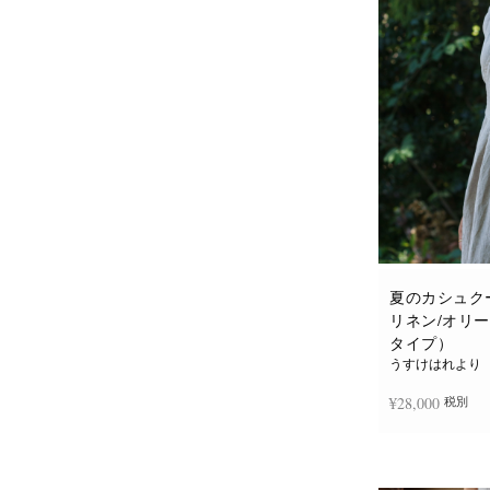
夏のカシュク
リネン/オリ
タイプ）
うすけはれより
¥
28,000
税別
お買い物カゴに