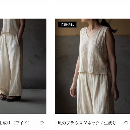
こ
追加
オプションを選択
の
商
品
に
在庫切れ
は
複
数
の
バ
リ
エ
ー
シ
ョ
ン
が
あ
り
ま
す。
オ
プ
シ
ョ
ン
は
商
品
 生成り（ワイド）
風のブラウス Vネック / 生成り
ペ