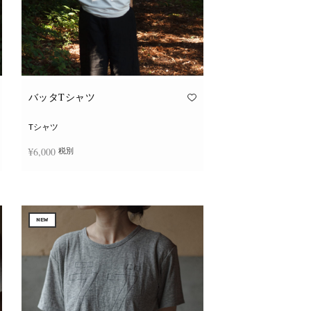
バッタTシャツ
Tシャツ
¥
6,000
税別
こ
オプションを選択
の
商
品
に
NEW
は
複
数
の
バ
リ
エ
ー
シ