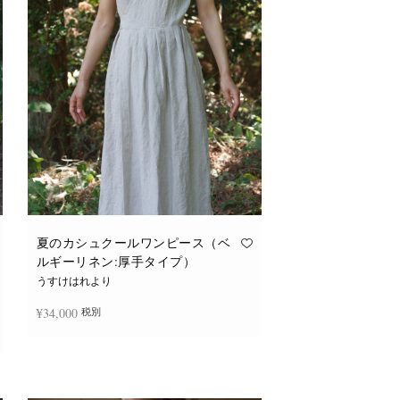
バ
リ
エ
ー
シ
ョ
ン
が
あ
り
ま
す。
オ
プ
シ
ョ
ン
は
商
品
夏のカシュクールワンピース（ベ
ペ
ルギーリネン:厚手タイプ）
ー
ジ
うすけはれより
か
ら
¥
34,000
税別
選
択
で
き
続きを読む
ま
す