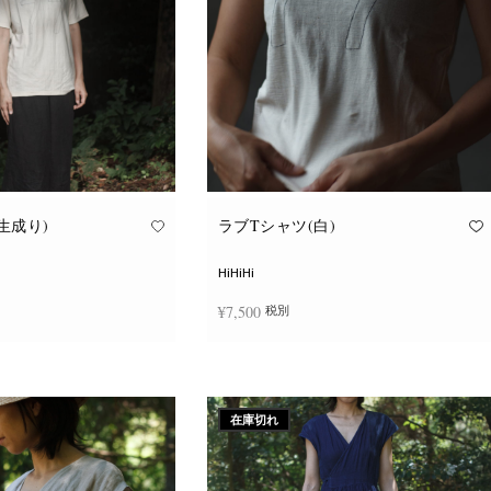
ョ
ョ
ン
ン
が
が
あ
あ
り
り
ま
ま
す。
す。
オ
オ
プ
プ
シ
シ
ョ
ョ
ン
ン
は
は
商
商
品
品
生成り)
ラブTシャツ(白)
ペ
ペ
ー
ー
ジ
ジ
HiHiHi
か
か
ら
ら
¥
7,500
税別
選
選
択
択
で
で
こ
こ
き
き
択
オプションを選択
の
の
ま
ま
商
商
す
す
品
品
に
に
在庫切れ
は
は
複
複
数
数
の
の