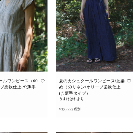
バ
バ
リ
リ
エ
エ
ー
ー
シ
シ
ョ
ョ
ン
ン
が
が
あ
あ
り
り
ま
ま
す。
す。
オ
オ
プ
プ
シ
シ
ョ
ョ
ン
ン
は
は
商
商
品
品
ールワンピース（60
夏のカシュクールワンピース/藍染
ペ
ペ
ーブ柔軟仕上げ:薄手
め（60リネン/オリーブ柔軟仕上
ー
ー
ジ
ジ
げ:薄手タイプ）
か
か
うすけはれより
ら
ら
選
選
¥
38,000
税別
択
択
で
で
き
き
ま
ま
追加
続きを読む
す
す