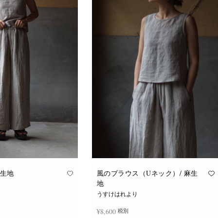
麻生地
風のブラウス（Uネック）/ 麻生
地
うすけはれより
¥
8,600
税別