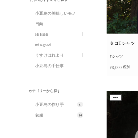
小豆島の美味しいモノ
日向
HiHiHi
タコTシャツ
min.good
うすけはれより
Tシャツ
小豆島の手仕事
¥
8,000
税別
オプションを選
カテゴリーから探す
NEW
小豆島の作り手
6
衣服
10