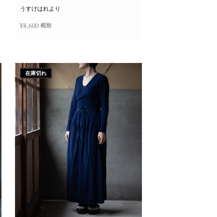
ー
ジ
うすけはれより
か
ら
¥
8,600
税別
選
択
で
き
続きを読む
ま
す
在庫切れ