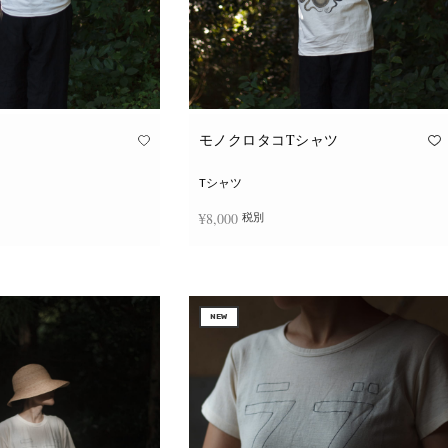
モノクロタコTシャツ
Tシャツ
¥
8,000
税別
こ
こ
択
オプションを選択
の
の
商
商
品
品
に
に
NEW
は
は
複
複
数
数
の
の
バ
バ
リ
リ
エ
エ
ー
ー
シ
シ