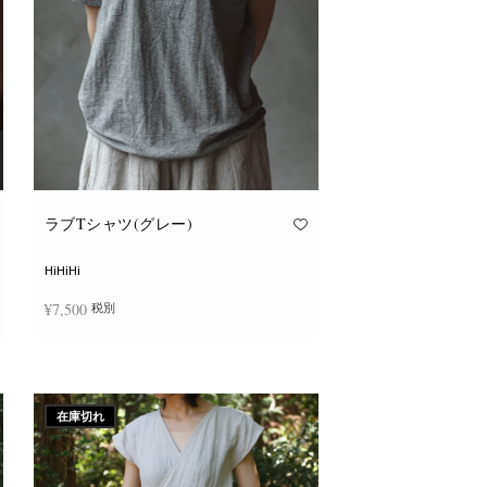
ョ
ン
が
あ
り
ま
す。
オ
プ
シ
ョ
ン
は
商
品
ラブTシャツ(グレー)
ペ
ー
ジ
HiHiHi
か
ら
¥
7,500
税別
選
択
で
こ
き
オプションを選択
の
ま
商
す
品
に
在庫切れ
は
複
数
の