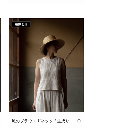
こ
オプションを選択
の
商
品
に
在庫切れ
は
複
数
の
バ
リ
エ
ー
シ
ョ
ン
が
あ
り
ま
す。
オ
プ
シ
ョ
ン
は
商
品
風のブラウス Uネック / 生成り
ペ