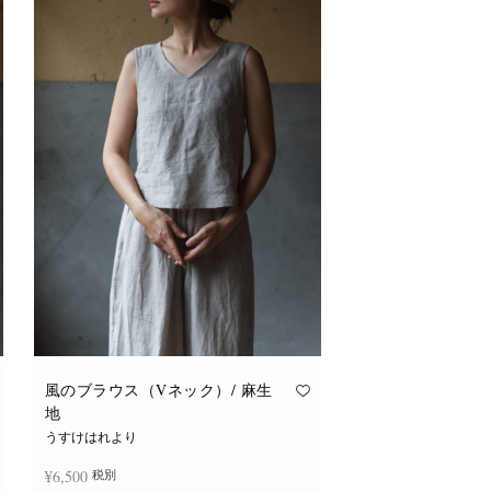
風のブラウス（Vネック）/ 麻生
地
うすけはれより
¥
6,500
税別