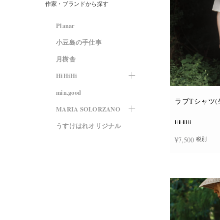
作家・ブランドから探す
Planar
小豆島の手仕事
月樹舎
HiHiHi
min.good
ラブTシャツ(
MARIA SOLORZANO
HiHiHi
うすけはれオリジナル
¥
7,500
税別
オプションを選