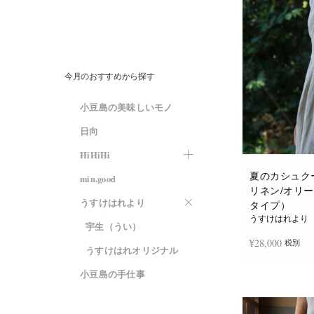
今月のおすすめから探す
小豆島の美味しいモノ
日向
HiHiHi
夏のカシュク
min.good
リネン/オリ
うすけはれより
タイプ）
うすけはれより
宇生（うい）
¥
28,000
税別
うすけはれオリジナル
小豆島の手仕事
お買い物カゴに