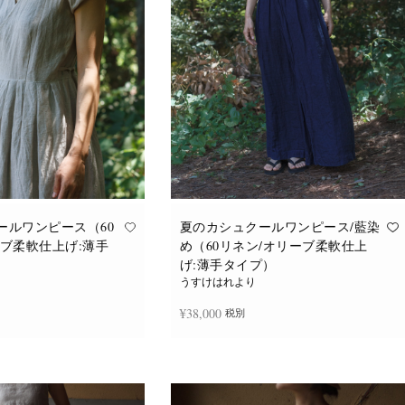
ールワンピース（60
夏のカシュクールワンピース/藍染
ーブ柔軟仕上げ:薄手
め（60リネン/オリーブ柔軟仕上
げ:薄手タイプ）
うすけはれより
¥
38,000
税別
追加
続きを読む