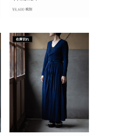
か
ら
¥
8,600
税別
選
択
で
き
続きを読む
ま
す
在庫切れ