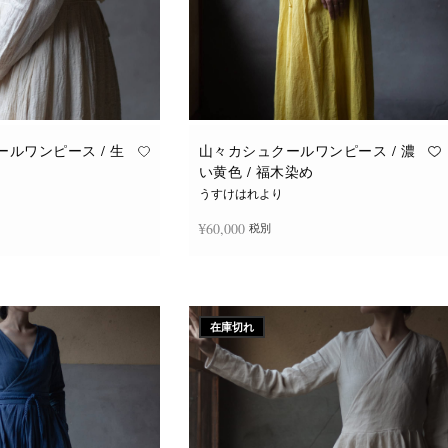
ルワンピース / 生
山々カシュクールワンピース / 濃
い黄色 / 福木染め
うすけはれより
¥
60,000
税別
続きを読む
在庫切れ