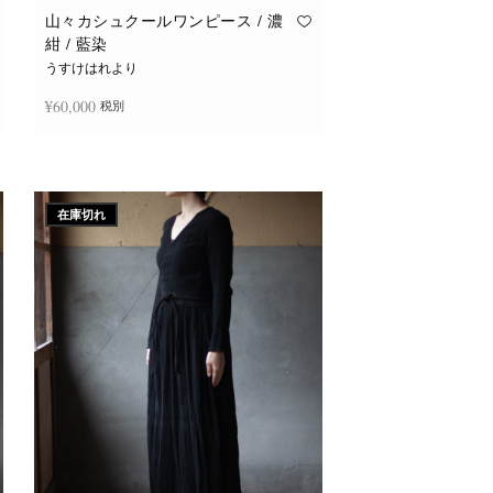
山々カシュクールワンピース / 濃
紺 / 藍染
うすけはれより
¥
60,000
税別
続きを読む
在庫切れ