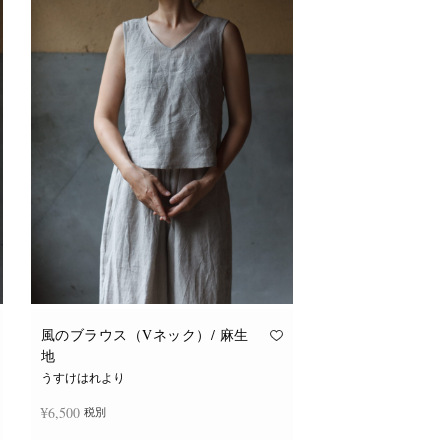
風のブラウス（Vネック）/ 麻生
地
うすけはれより
¥
6,500
税別