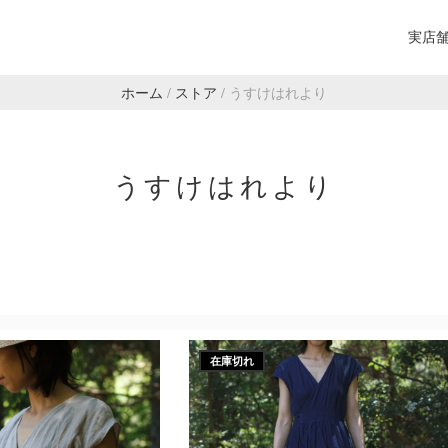
実店
ホーム
/
ストア
/
うすけはれより
うすけはれより
在庫切れ