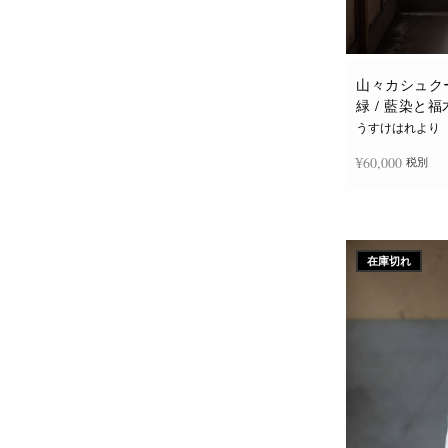
山々カシュクー
緑 / 藍染と
うすけはれより
¥
60,000
税別
続きを読む
在庫切れ