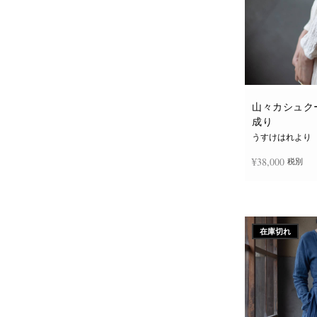
山々カシュクー
成り
うすけはれより
¥
38,000
税別
続きを読む
在庫切れ