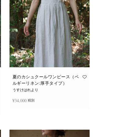
夏のカシュクールワンピース（ベ
ルギーリネン:厚手タイプ）
うすけはれより
¥
34,000
税別
続きを読む