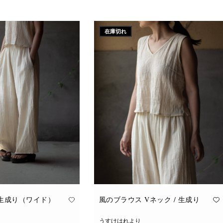
こ
追加
オプションを選択
の
商
品
に
在庫切れ
は
複
数
の
バ
リ
エ
ー
シ
ョ
ン
が
あ
り
ま
す。
オ
プ
シ
ョ
ン
は
商
品
 生成り（ワイド）
風のブラウス Vネック / 生成り
ペ
ー
ジ
うすけはれより