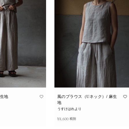
麻生地
風のブラウス（Uネック）/ 麻生
地
うすけはれより
¥
8,600
税別