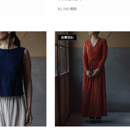
か
ら
¥
6,500
税別
選
択
で
き
追加
続きを読む
ま
す
在庫切れ