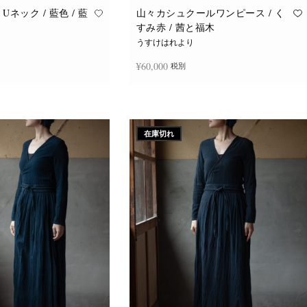
Uネック / 藍色 / 藍
山々カシュクールワンピース / く
すみ赤 / 茜と福木
うすけはれより
¥
60,000
税別
追加
続きを読む
在庫切れ