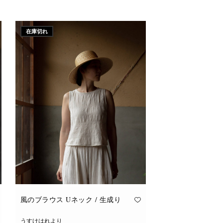
こ
オプションを選択
の
商
品
に
在庫切れ
は
複
数
の
バ
リ
エ
ー
シ
ョ
ン
が
あ
り
ま
す。
オ
プ
シ
ョ
ン
は
商
品
風のブラウス Uネック / 生成り
ペ
ー
ジ
うすけはれより