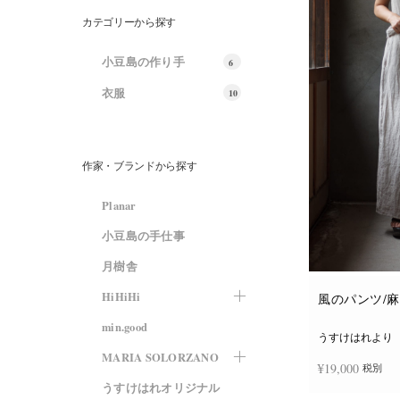
カテゴリーから探す
小豆島の作り手
6
衣服
10
作家・ブランドから探す
Planar
小豆島の手仕事
月樹舎
HiHiHi
風のパンツ/
min.good
うすけはれより
MARIA SOLORZANO
¥
19,000
税別
うすけはれオリジナル