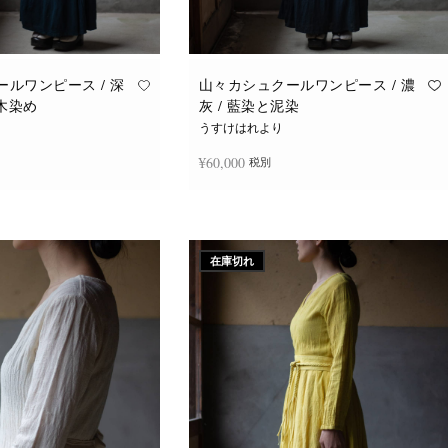
ルワンピース / 深
山々カシュクールワンピース / 濃
福木染め
灰 / 藍染と泥染
うすけはれより
¥
60,000
税別
続きを読む
在庫切れ