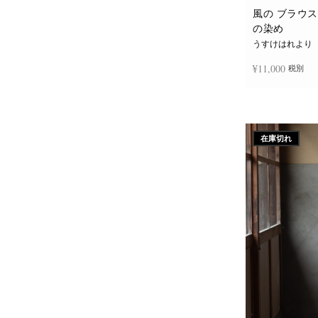
風の ブラウス 
の染め
うすけはれより
¥
11,000
税別
お買い物カゴに
在庫切れ