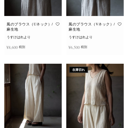
風のブラウス（Uネック）/
風のブラウス（Vネック）/
麻生地
麻生地
うすけはれより
うすけはれより
¥
8,600
¥
6,500
税別
税別
こ
こ
オプションを選択
オプションを選択
の
の
商
商
在庫切れ
品
品
に
に
は
は
複
複
数
数
の
の
バ
バ
リ
リ
エ
エ
ー
ー
シ
シ
ョ
ョ
ン
ン
が
が
あ
あ