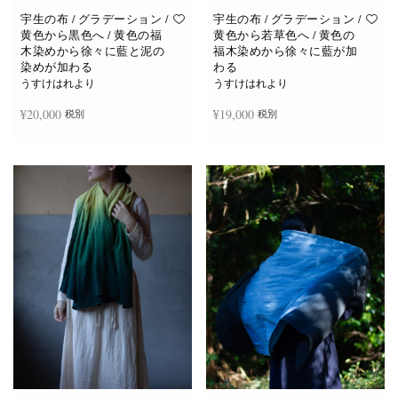
宇生の布 / グラデーション /
宇生の布 / グラデーション /
黄色から黒色へ / 黄色の福
黄色から若草色へ / 黄色の
木染めから徐々に藍と泥の
福木染めから徐々に藍が加
染めが加わる
わる
うすけはれより
うすけはれより
¥
20,000
¥
19,000
税別
税別
続きを読む
お買い物カゴに追加