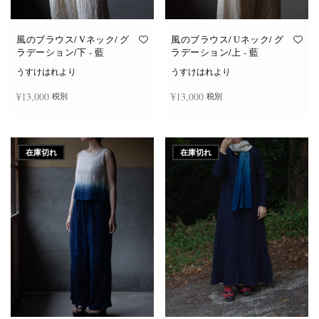
風のブラウス/ Vネック/ グ
風のブラウス/ Uネック/ グ
ラデーション/下 - 藍
ラデーション/上 - 藍
うすけはれより
うすけはれより
¥
13,000
¥
13,000
税別
税別
続きを読む
続きを読む
在庫切れ
在庫切れ