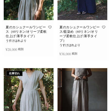
夏のカシュクールワンピー
夏のカシュクールワンピー
ス（60リネン/オリーブ柔軟
ス/藍染め（60リネン/オリ
仕上げ:薄手タイプ）
ーブ柔軟仕上げ:薄手タイ
プ）
うすけはれより
うすけはれより
¥
28,000
税別
¥
38,000
税別
お買い物カゴに追加
続きを読む
在庫切れ