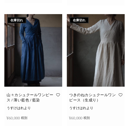
続きを読む
続きを読む
在庫切れ
在庫切れ
山々カシュクールワンピー
つきのねカシュクールワン
ス / 薄い藍色 / 藍染
ピース（生成り）
うすけはれより
うすけはれより
¥
60,000
¥
60,000
税別
税別