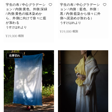
宇生の布 / 中心グラデーシ
宇生の布 / 中心グラデーシ
ョン / 内側:黄色、外側:深緑
ョン / 内側：藍色、外側：
/ 内側:黄色の福木染めか
黒 / 内側:藍染から徐々に外
ら、外側に向けて徐々に藍
側へ泥染めが加わる）
が加わる
うすけはれより
うすけはれより
¥
19,000
税別
¥
19,000
税別
お買い物カゴに追加
お買い物カゴに追加
在庫切れ