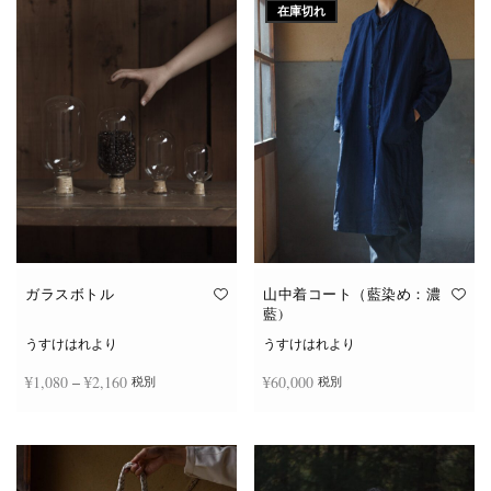
在庫切れ
ガラスボトル
山中着コート（藍染め：濃
藍)
うすけはれより
うすけはれより
価格
¥
1,080
–
¥
2,160
¥
60,000
税別
税別
帯:
こ
¥1,080
オプションを選択
続きを読む
の
商
–
品
¥2,160
に