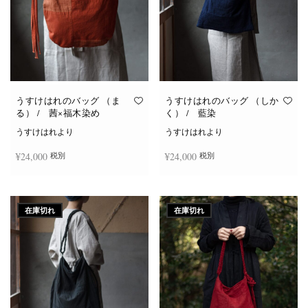
うすけはれのバッグ （ま
うすけはれのバッグ （しか
る） / 茜×福木染め
く） / 藍染
うすけはれより
うすけはれより
¥
24,000
¥
24,000
税別
税別
続きを読む
続きを読む
在庫切れ
在庫切れ