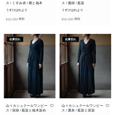
ス / くすみ赤 / 茜と福木
ス / 濃紺 / 藍染
うすけはれより
うすけはれより
¥
60,000
¥
60,000
税別
税別
続きを読む
続きを読む
在庫切れ
在庫切れ
山々カシュクールワンピー
山々カシュクールワンピー
ス / 深緑 / 藍染と福木染め
ス / 濃灰 / 藍染と泥染