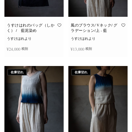
うすけはれのバッグ（しか
風のブラウス/ Vネック/ グ
く） / 藍泥染め
ラデーション/上 - 藍
うすけはれより
うすけはれより
¥
24,000
¥
13,000
税別
税別
続きを読む
続きを読む
在庫切れ
在庫切れ