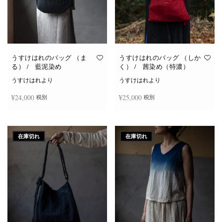
うすけはれのバッグ （ま
うすけはれのバッグ （しか
る） / 藍泥染め
く） / 茜染め（特濃）
うすけはれより
うすけはれより
¥
24,000
¥
25,000
税別
税別
続きを読む
続きを読む
在庫切れ
在庫切れ