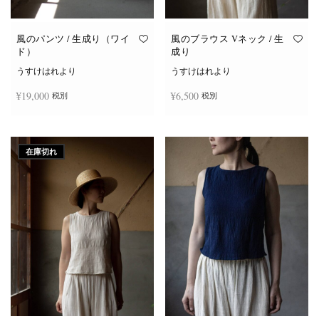
り
り
ま
ま
す。
す。
オ
オ
風のパンツ / 生成り（ワイ
風のブラウス Vネック / 生
プ
プ
ド）
成り
シ
シ
ョ
ョ
うすけはれより
うすけはれより
ン
ン
は
は
¥
19,000
¥
6,500
税別
税別
商
商
品
品
ペ
ペ
ー
ー
お買い物カゴに追加
続きを読む
ジ
ジ
か
か
在庫切れ
ら
ら
選
選
択
択
で
で
き
き
ま
ま
す
す