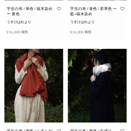
宇生の布 / 単色 / 福木染め
宇生の布 / 単色 / 若草色 ー
ー 黄色
藍×福木染め
うすけはれより
うすけはれより
¥
16,000
¥
16,000
税別
税別
お買い物カゴに追加
お買い物カゴに追加
宇生の布 / 単色 / くすんだ
宇生の布 / 単色 / 生成り