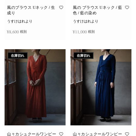
風のブラウス Uネック / 生
風の ブラウス Uネック / 藍
成り
色 / 藍の染め
うすけはれより
うすけはれより
¥
8,600
¥
11,000
税別
税別
続きを読む
お買い物カゴに追加
在庫切れ
在庫切れ
山々カシュクールワンピー
山々カシュクールワンピー