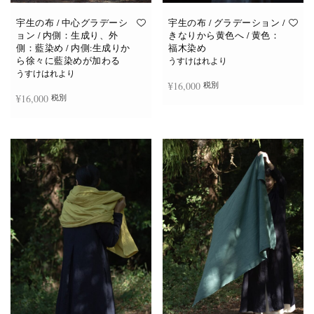
宇生の布 / 中心グラデーシ
宇生の布 / グラデーション /
ョン / 内側：生成り、外
きなりから黄色へ / 黄色：
側：藍染め / 内側:生成りか
福木染め
ら徐々に藍染めが加わる
うすけはれより
うすけはれより
¥
16,000
税別
¥
16,000
税別
お買い物カゴに追加
続きを読む