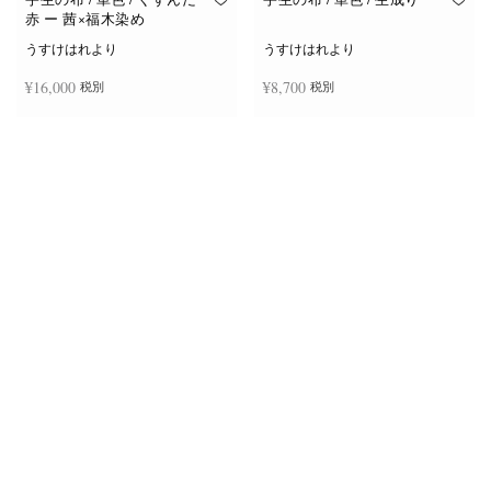
赤 ー 茜×福木染め
うすけはれより
うすけはれより
¥
16,000
¥
8,700
税別
税別
お買い物カゴに追加
お買い物カゴに追加