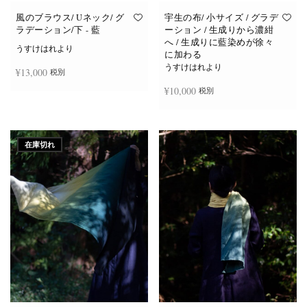
風のブラウス/ Uネック/ グ
宇生の布/ 小サイズ / グラデ
ラデーション/下 - 藍
ーション / 生成りから濃紺
へ / 生成りに藍染めが徐々
うすけはれより
に加わる
うすけはれより
¥
13,000
税別
¥
10,000
税別
続きを読む
続きを読む
在庫切れ