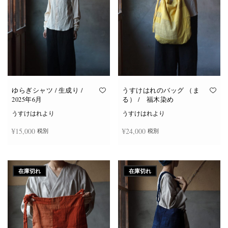
ゆらぎシャツ / 生成り /
うすけはれのバッグ （ま
2025年6月
る） / 福木染め
うすけはれより
うすけはれより
¥
15,000
¥
24,000
税別
税別
続きを読む
続きを読む
在庫切れ
在庫切れ