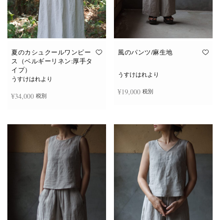
夏のカシュクールワンピー
風のパンツ/麻生地
ス（ベルギーリネン:厚手タ
イプ）
うすけはれより
うすけはれより
¥
19,000
税別
¥
34,000
税別
お買い物カゴに追加
続きを読む