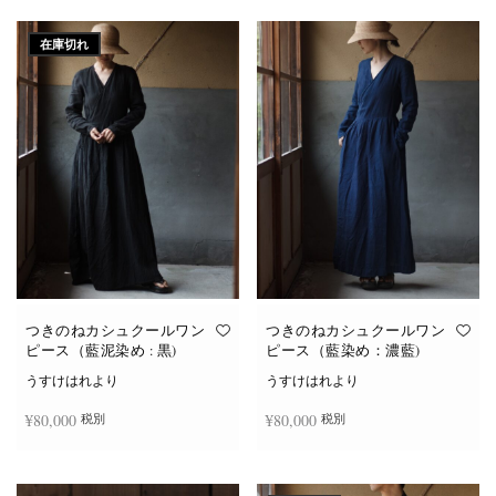
続きを読む
続きを読む
在庫切れ
つきのねカシュクールワン
つきのねカシュクールワン
ピース（藍泥染め : 黒)
ピース（藍染め：濃藍)
うすけはれより
うすけはれより
¥
80,000
¥
80,000
税別
税別
続きを読む
お買い物カゴに追加