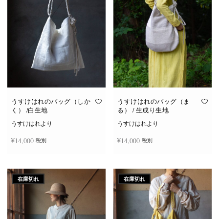
き
ま
す
うすけはれのバッグ（しか
うすけはれのバッグ（ま
く） /白生地
る） / 生成り生地
うすけはれより
うすけはれより
¥
14,000
¥
14,000
税別
税別
お買い物カゴに追加
お買い物カゴに追加
在庫切れ
在庫切れ