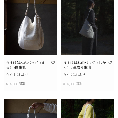
は
複
数
の
バ
リ
エ
ー
シ
ョ
ン
が
あ
り
ま
す。
オ
うすけはれのバッグ（ま
うすけはれのバッグ（しか
プ
る） /白生地
く） / 生成り生地
シ
ョ
うすけはれより
うすけはれより
ン
は
¥
14,000
¥
14,000
税別
税別
商
品
ペ
ー
お買い物カゴに追加
お買い物カゴに追加
ジ
か
ら
選
択
で