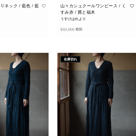
Uネック / 藍色 / 藍
山々カシュクールワンピース / く
すみ赤 / 茜と福木
うすけはれより
¥
60,000
税別
追加
続きを読む
在庫切れ