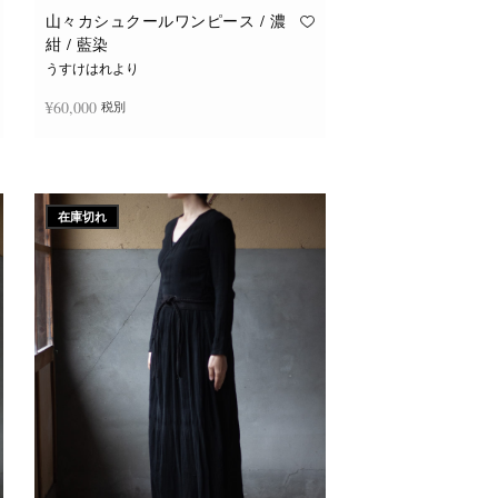
山々カシュクールワンピース / 濃
紺 / 藍染
うすけはれより
¥
60,000
税別
続きを読む
在庫切れ