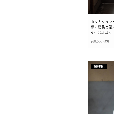
山々カシュクー
緑 / 藍染と
うすけはれより
¥
60,000
税別
続きを読む
在庫切れ