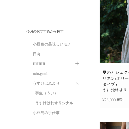
今月のおすすめから探す
小豆島の美味しいモノ
日向
HiHiHi
夏のカシュク
min.good
リネン/オリ
うすけはれより
タイプ）
うすけはれより
宇生（うい）
¥
28,000
税別
うすけはれオリジナル
小豆島の手仕事
お買い物カゴに