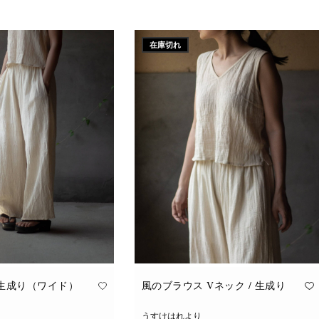
こ
追加
オプションを選択
の
商
品
に
在庫切れ
は
複
数
の
バ
リ
エ
ー
シ
ョ
ン
が
あ
り
ま
す。
オ
プ
シ
ョ
ン
は
商
品
 生成り（ワイド）
風のブラウス Vネック / 生成り
ペ
ー
ジ
うすけはれより