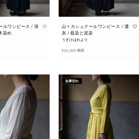
ルワンピース / 深
山々カシュクールワンピース / 濃
福木染め
灰 / 藍染と泥染
うすけはれより
¥
60,000
税別
続きを読む
在庫切れ