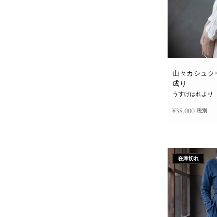
山々カシュクー
成り
うすけはれより
¥
38,000
税別
続きを読む
在庫切れ