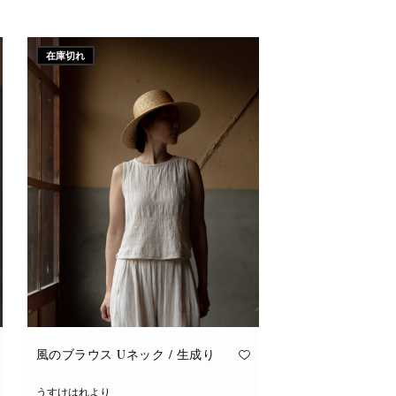
こ
オプションを選択
の
商
品
に
在庫切れ
は
複
数
の
バ
リ
エ
ー
シ
ョ
ン
が
あ
り
ま
す。
オ
プ
シ
ョ
ン
は
商
品
風のブラウス Uネック / 生成り
ペ
ー
ジ
うすけはれより