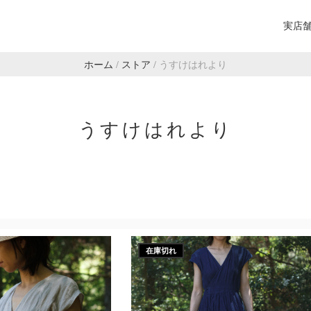
実店
ホーム
/
ストア
/
うすけはれより
うすけはれより
在庫切れ