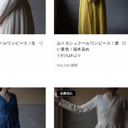
ルワンピース / 生
山々カシュクールワンピース / 濃
い黄色 / 福木染め
うすけはれより
¥
60,000
税別
続きを読む
在庫切れ