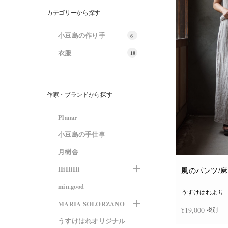
カテゴリーから探す
小豆島の作り手
6
衣服
10
作家・ブランドから探す
Planar
小豆島の手仕事
月樹舎
HiHiHi
風のパンツ/
min.good
うすけはれより
MARIA SOLORZANO
¥
19,000
税別
うすけはれオリジナル