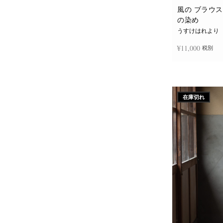
風の ブラウス 
の染め
うすけはれより
¥
11,000
税別
お買い物カゴに
在庫切れ