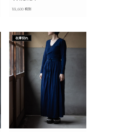
か
ら
¥
8,600
税別
選
択
で
き
続きを読む
ま
す
在庫切れ