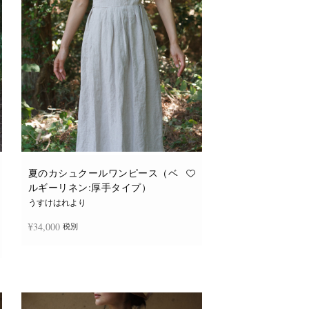
夏のカシュクールワンピース（ベ
ルギーリネン:厚手タイプ）
うすけはれより
¥
34,000
税別
続きを読む