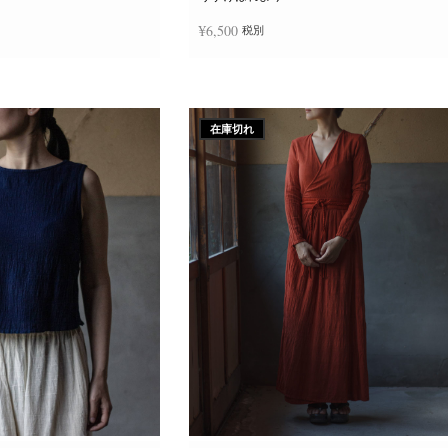
か
ら
¥
6,500
税別
選
択
で
き
追加
続きを読む
ま
す
在庫切れ