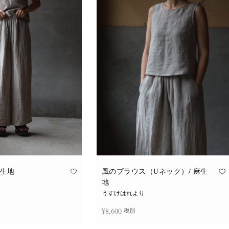
麻生地
風のブラウス（Uネック）/ 麻生
地
うすけはれより
¥
8,600
税別