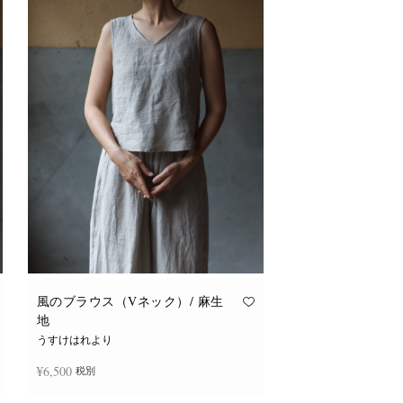
風のブラウス（Vネック）/ 麻生
地
うすけはれより
¥
6,500
税別