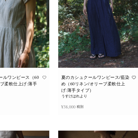
ールワンピース（60
夏のカシュクールワンピース/藍染
ーブ柔軟仕上げ:薄手
め（60リネン/オリーブ柔軟仕上
げ:薄手タイプ）
うすけはれより
¥
38,000
税別
追加
続きを読む