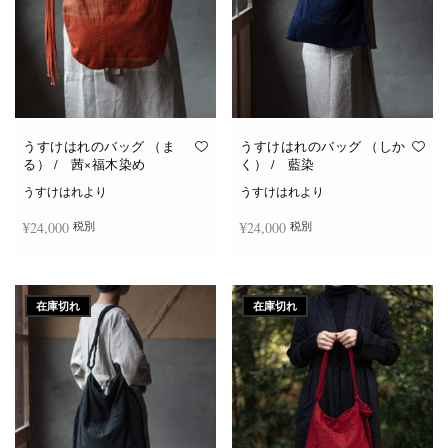
うすけはれのバッグ （ま
うすけはれのバッグ （しか
る） / 茜×福木染め
く） / 藍染
うすけはれより
うすけはれより
¥
24,000
¥
24,000
税別
税別
続きを読む
続きを読む
在庫切れ
在庫切れ