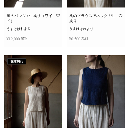
り
り
ま
ま
す。
す。
オ
オ
風のパンツ / 生成り（ワイ
風のブラウス Vネック / 生
プ
プ
ド）
成り
シ
シ
ョ
ョ
うすけはれより
うすけはれより
ン
ン
は
は
¥
19,000
¥
6,500
税別
税別
商
商
品
品
ペ
ペ
ー
ー
お買い物カゴに追加
続きを読む
ジ
ジ
か
か
在庫切れ
ら
ら
選
選
択
択
で
で
き
き
ま
ま
す
す