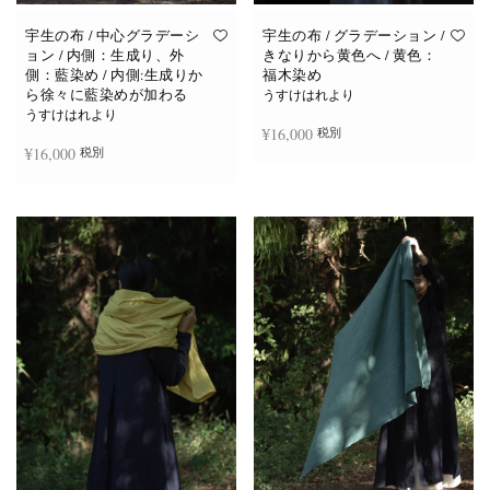
宇生の布 / 中心グラデーシ
宇生の布 / グラデーション /
ョン / 内側：生成り、外
きなりから黄色へ / 黄色：
側：藍染め / 内側:生成りか
福木染め
ら徐々に藍染めが加わる
うすけはれより
うすけはれより
¥
16,000
税別
¥
16,000
税別
お買い物カゴに追加
続きを読む