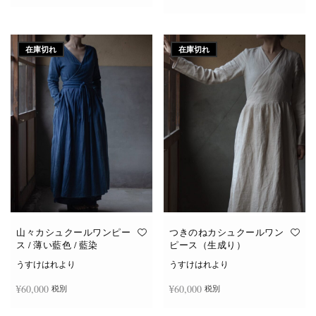
続きを読む
続きを読む
在庫切れ
在庫切れ
山々カシュクールワンピー
つきのねカシュクールワン
ス / 薄い藍色 / 藍染
ピース（生成り）
うすけはれより
うすけはれより
¥
60,000
¥
60,000
税別
税別