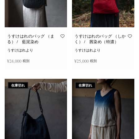
うすけはれのバッグ （ま
うすけはれのバッグ （しか
る） / 藍泥染め
く） / 茜染め（特濃）
うすけはれより
うすけはれより
¥
24,000
¥
25,000
税別
税別
続きを読む
続きを読む
在庫切れ
在庫切れ