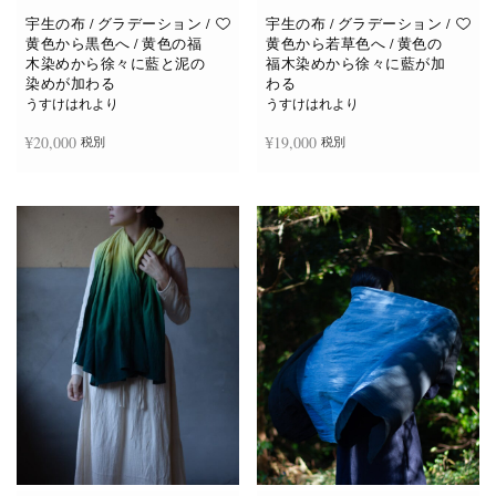
宇生の布 / グラデーション /
宇生の布 / グラデーション /
黄色から黒色へ / 黄色の福
黄色から若草色へ / 黄色の
木染めから徐々に藍と泥の
福木染めから徐々に藍が加
染めが加わる
わる
うすけはれより
うすけはれより
¥
20,000
¥
19,000
税別
税別
続きを読む
お買い物カゴに追加