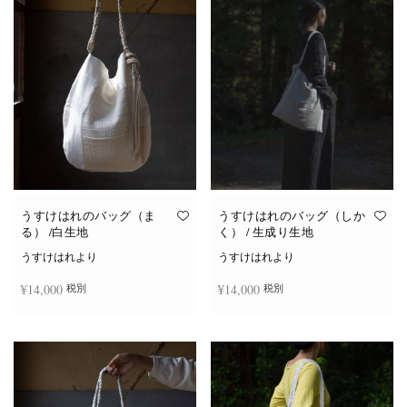
は
複
数
の
バ
リ
エ
ー
シ
ョ
ン
が
あ
り
ま
す。
オ
うすけはれのバッグ（ま
うすけはれのバッグ（しか
プ
る） /白生地
く） / 生成り生地
シ
ョ
うすけはれより
うすけはれより
ン
は
¥
14,000
¥
14,000
税別
税別
商
品
ペ
ー
お買い物カゴに追加
お買い物カゴに追加
ジ
か
ら
選
択
で