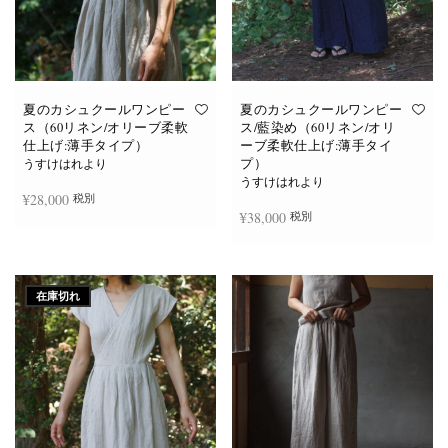
夏のカシュクールワンピー
夏のカシュクールワンピー
ス（60リネン/オリーブ柔軟
ス/藍染め（60リネン/オリ
仕上げ:薄手タイプ）
ーブ柔軟仕上げ:薄手タイ
プ）
うすけはれより
うすけはれより
¥
28,000
税別
¥
38,000
税別
お買い物カゴに追加
続きを読む
在庫切れ