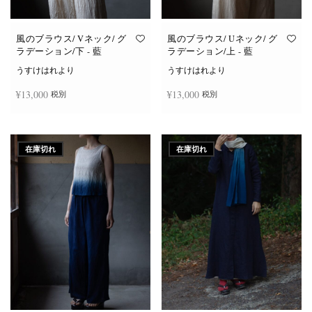
風のブラウス/ Vネック/ グ
風のブラウス/ Uネック/ グ
ラデーション/下 - 藍
ラデーション/上 - 藍
うすけはれより
うすけはれより
¥
13,000
¥
13,000
税別
税別
続きを読む
続きを読む
在庫切れ
在庫切れ