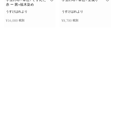
赤 ー 茜×福木染め
うすけはれより
うすけはれより
¥
16,000
¥
8,700
税別
税別
お買い物カゴに追加
お買い物カゴに追加