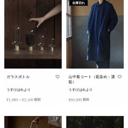
在庫切れ
ガラスボトル
山中着コート（藍染め：濃
藍)
うすけはれより
うすけはれより
価格
¥
1,080
–
¥
2,160
¥
60,000
税別
税別
帯:
こ
¥1,080
オプションを選択
続きを読む
の
商
–
品
¥2,160
に