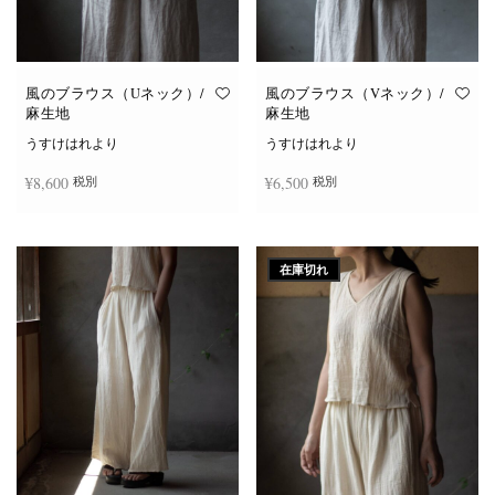
風のブラウス（Uネック）/
風のブラウス（Vネック）/
麻生地
麻生地
うすけはれより
うすけはれより
¥
8,600
¥
6,500
税別
税別
こ
こ
オプションを選択
オプションを選択
の
の
商
商
在庫切れ
品
品
に
に
は
は
複
複
数
数
の
の
バ
バ
リ
リ
エ
エ
ー
ー
シ
シ
ョ
ョ
ン
ン
が
が
あ
あ