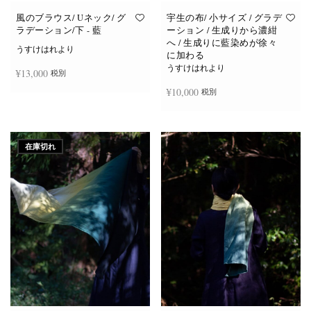
風のブラウス/ Uネック/ グ
宇生の布/ 小サイズ / グラデ
ラデーション/下 - 藍
ーション / 生成りから濃紺
へ / 生成りに藍染めが徐々
うすけはれより
に加わる
うすけはれより
¥
13,000
税別
¥
10,000
税別
続きを読む
続きを読む
在庫切れ