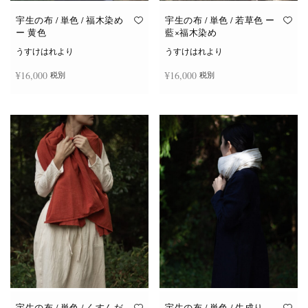
宇生の布 / 単色 / 福木染め
宇生の布 / 単色 / 若草色 ー
ー 黄色
藍×福木染め
うすけはれより
うすけはれより
¥
16,000
¥
16,000
税別
税別
お買い物カゴに追加
お買い物カゴに追加
宇生の布 / 単色 / くすんだ
宇生の布 / 単色 / 生成り