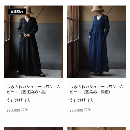
続きを読む
続きを読む
在庫切れ
つきのねカシュクールワン
つきのねカシュクールワン
ピース（藍泥染め : 黒)
ピース（藍染め：濃藍)
うすけはれより
うすけはれより
¥
80,000
¥
80,000
税別
税別
続きを読む
お買い物カゴに追加