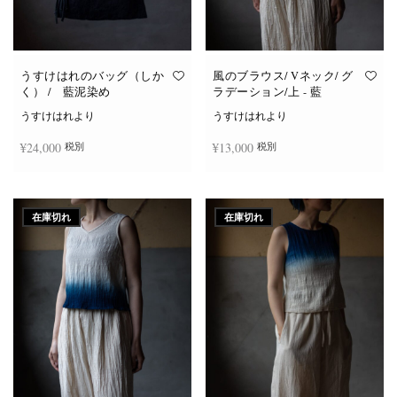
うすけはれのバッグ（しか
風のブラウス/ Vネック/ グ
く） / 藍泥染め
ラデーション/上 - 藍
うすけはれより
うすけはれより
¥
24,000
¥
13,000
税別
税別
続きを読む
続きを読む
在庫切れ
在庫切れ