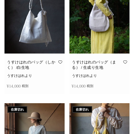
き
ま
す
うすけはれのバッグ（しか
うすけはれのバッグ（ま
く） /白生地
る） / 生成り生地
うすけはれより
うすけはれより
¥
14,000
¥
14,000
税別
税別
お買い物カゴに追加
お買い物カゴに追加
在庫切れ
在庫切れ