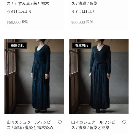
ス / くすみ赤 / 茜と福木
ス / 濃紺 / 藍染
うすけはれより
うすけはれより
¥
60,000
¥
60,000
税別
税別
続きを読む
続きを読む
在庫切れ
在庫切れ
山々カシュクールワンピー
山々カシュクールワンピー
ス / 深緑 / 藍染と福木染め
ス / 濃灰 / 藍染と泥染