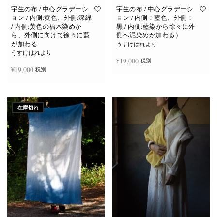
宇生の布 / 中心グラデーシ
宇生の布 / 中心グラデーシ
ョン / 内側:黄色、外側:深緑
ョン / 内側：藍色、外側：
/ 内側:黄色の福木染めか
黒 / 内側:藍染から徐々に外
ら、外側に向けて徐々に藍
側へ泥染めが加わる）
が加わる
うすけはれより
うすけはれより
¥
19,000
税別
¥
19,000
税別
お買い物カゴに追加
お買い物カゴに追加
在庫切れ