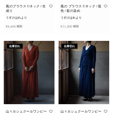
風のブラウス Uネック / 生
風の ブラウス Uネック / 藍
成り
色 / 藍の染め
うすけはれより
うすけはれより
¥
8,600
¥
11,000
税別
税別
続きを読む
お買い物カゴに追加
在庫切れ
在庫切れ
山々カシュクールワンピー
山々カシュクールワンピー