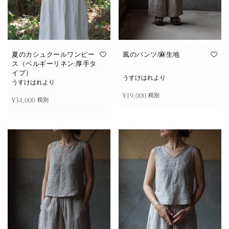
夏のカシュクールワンピー
風のパンツ/麻生地
ス（ベルギーリネン:厚手タ
イプ）
うすけはれより
うすけはれより
¥
19,000
税別
¥
34,000
税別
お買い物カゴに追加
続きを読む