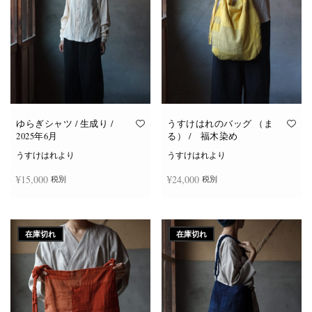
ゆらぎシャツ / 生成り /
うすけはれのバッグ （ま
2025年6月
る） / 福木染め
うすけはれより
うすけはれより
¥
15,000
¥
24,000
税別
税別
続きを読む
続きを読む
在庫切れ
在庫切れ