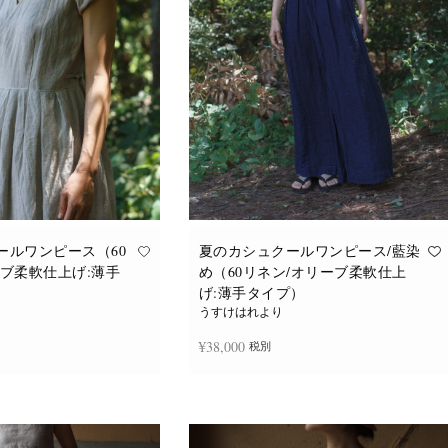
ールワンピース（60
夏のカシュクールワンピース/藍染
ーブ柔軟仕上げ:薄手
め（60リネン/オリーブ柔軟仕上
げ:薄手タイプ）
うすけはれより
¥
38,000
税別
追加
続きを読む