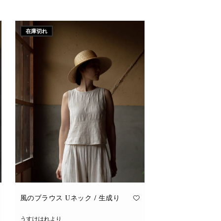
こ
オプションを選択
の
商
品
に
在庫切れ
は
複
数
の
バ
リ
エ
ー
シ
ョ
ン
が
あ
り
ま
す。
オ
プ
シ
ョ
ン
は
商
品
風のブラウス Uネック / 生成り
ペ
ー
ジ
うすけはれより