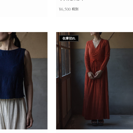
か
ら
¥
6,500
税別
選
択
で
き
追加
続きを読む
ま
す
在庫切れ