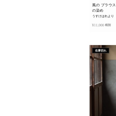
風の ブラウス 
の染め
うすけはれより
¥
11,000
税別
お買い物カゴに
在庫切れ