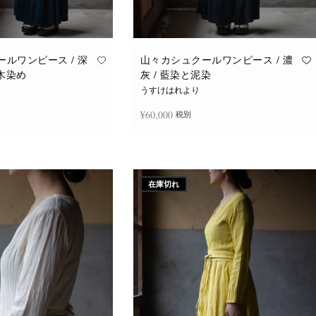
ルワンピース / 深
山々カシュクールワンピース / 濃
福木染め
灰 / 藍染と泥染
うすけはれより
¥
60,000
税別
続きを読む
在庫切れ