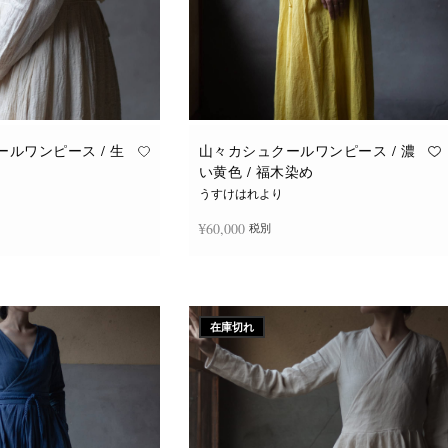
ルワンピース / 生
山々カシュクールワンピース / 濃
い黄色 / 福木染め
うすけはれより
¥
60,000
税別
続きを読む
在庫切れ