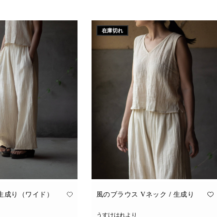
こ
追加
オプションを選択
の
商
品
に
在庫切れ
は
複
数
の
バ
リ
エ
ー
シ
ョ
ン
が
あ
り
ま
す。
オ
プ
シ
ョ
ン
は
商
品
 生成り（ワイド）
風のブラウス Vネック / 生成り
ペ
ー
ジ
うすけはれより