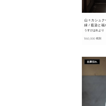
山々カシュクー
緑 / 藍染と
うすけはれより
¥
60,000
税別
続きを読む
在庫切れ