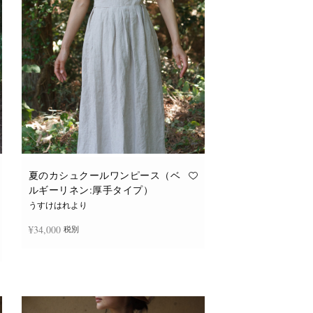
夏のカシュクールワンピース（ベ
ルギーリネン:厚手タイプ）
うすけはれより
¥
34,000
税別
続きを読む