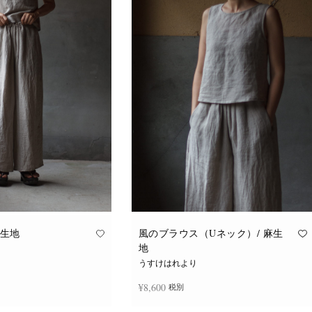
麻生地
風のブラウス（Uネック）/ 麻生
地
うすけはれより
¥
8,600
税別