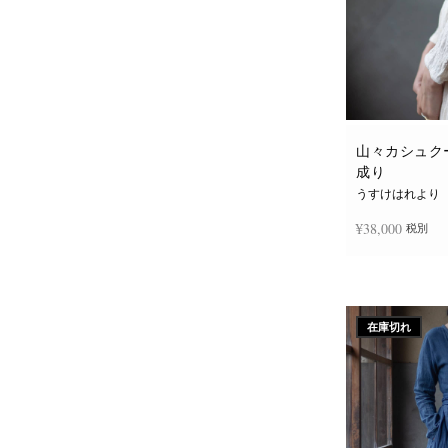
山々カシュクー
成り
うすけはれより
¥
38,000
税別
続きを読む
在庫切れ