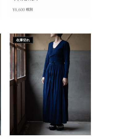
か
ら
¥
8,600
税別
選
択
で
き
続きを読む
ま
す
在庫切れ