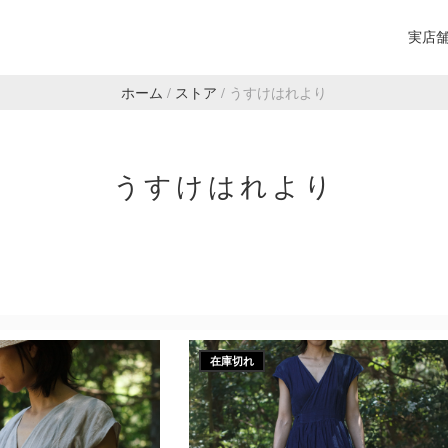
実店
ホーム
/
ストア
/
うすけはれより
うすけはれより
在庫切れ