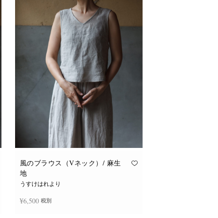
風のブラウス（Vネック）/ 麻生
地
うすけはれより
¥
6,500
税別