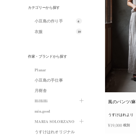
カテゴリーから探す
小豆島の作り手
6
衣服
10
作家・ブランドから探す
Planar
小豆島の手仕事
月樹舎
HiHiHi
風のパンツ/
min.good
うすけはれより
MARIA SOLORZANO
¥
19,000
税別
うすけはれオリジナル