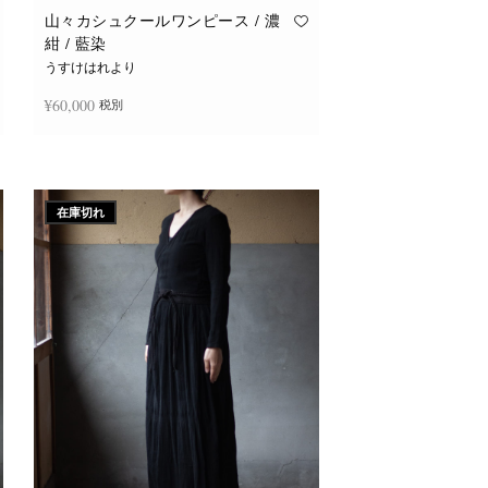
山々カシュクールワンピース / 濃
紺 / 藍染
うすけはれより
¥
60,000
税別
続きを読む
在庫切れ