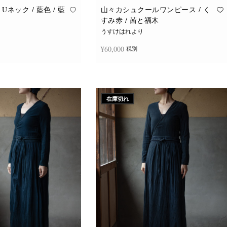
Uネック / 藍色 / 藍
山々カシュクールワンピース / く
すみ赤 / 茜と福木
うすけはれより
¥
60,000
税別
追加
続きを読む
在庫切れ