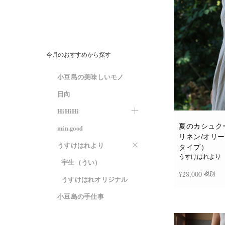
今月のおすすめから探す
小豆島の美味しいモノ
日向
HiHiHi
夏のカシュク
min.good
リネン/オリ
うすけはれより
タイプ）
うすけはれより
宇生（うい）
¥
28,000
税別
うすけはれオリジナル
小豆島の手仕事
お買い物カゴに