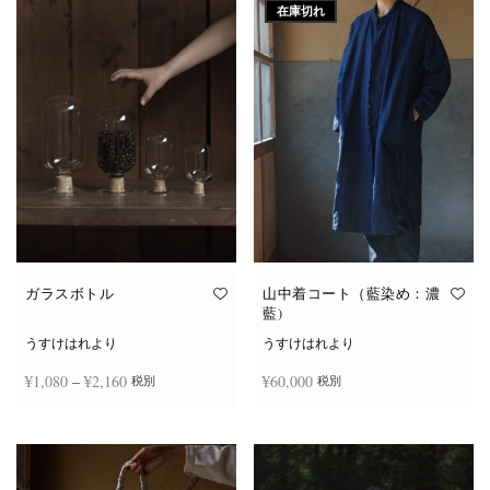
在庫切れ
ガラスボトル
山中着コート（藍染め：濃
藍)
うすけはれより
うすけはれより
価格
¥
1,080
–
¥
2,160
¥
60,000
税別
税別
帯:
こ
¥1,080
オプションを選択
続きを読む
の
商
–
品
¥2,160
に