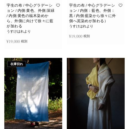
宇生の布 / 中心グラデーシ
宇生の布 / 中心グラデーシ
ョン / 内側:黄色、外側:深緑
ョン / 内側：藍色、外側：
/ 内側:黄色の福木染めか
黒 / 内側:藍染から徐々に外
ら、外側に向けて徐々に藍
側へ泥染めが加わる）
が加わる
うすけはれより
うすけはれより
¥
19,000
税別
¥
19,000
税別
お買い物カゴに追加
お買い物カゴに追加
在庫切れ