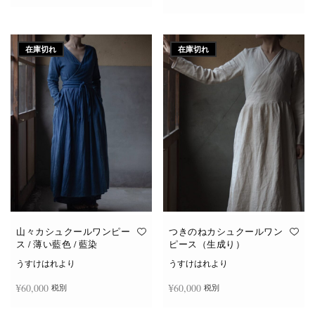
続きを読む
続きを読む
在庫切れ
在庫切れ
山々カシュクールワンピー
つきのねカシュクールワン
ス / 薄い藍色 / 藍染
ピース（生成り）
うすけはれより
うすけはれより
¥
60,000
¥
60,000
税別
税別