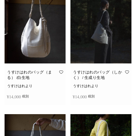
は
複
数
の
バ
リ
エ
ー
シ
ョ
ン
が
あ
り
ま
す。
オ
うすけはれのバッグ（ま
うすけはれのバッグ（しか
プ
る） /白生地
く） / 生成り生地
シ
ョ
うすけはれより
うすけはれより
ン
は
¥
14,000
¥
14,000
税別
税別
商
品
ペ
ー
お買い物カゴに追加
お買い物カゴに追加
ジ
か
ら
選
択
で