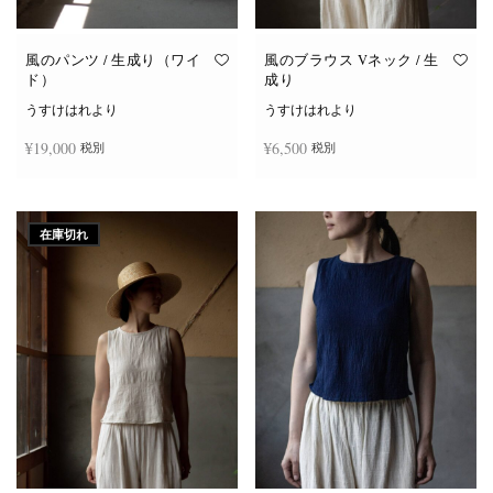
り
り
ま
ま
す。
す。
オ
オ
風のパンツ / 生成り（ワイ
風のブラウス Vネック / 生
プ
プ
ド）
成り
シ
シ
ョ
ョ
うすけはれより
うすけはれより
ン
ン
は
は
¥
19,000
¥
6,500
税別
税別
商
商
品
品
ペ
ペ
ー
ー
お買い物カゴに追加
続きを読む
ジ
ジ
か
か
在庫切れ
ら
ら
選
選
択
択
で
で
き
き
ま
ま
す
す