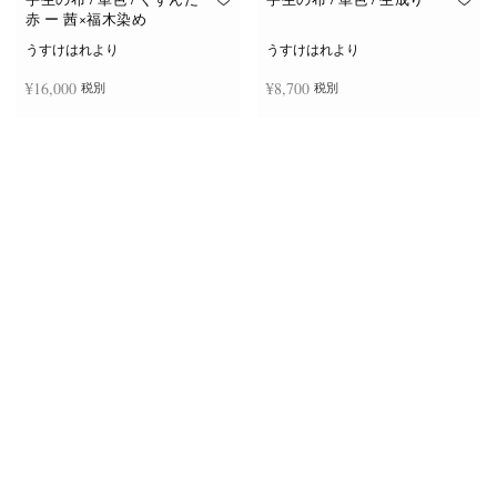
赤 ー 茜×福木染め
うすけはれより
うすけはれより
¥
16,000
¥
8,700
税別
税別
お買い物カゴに追加
お買い物カゴに追加