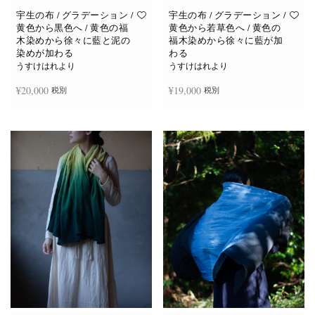
宇生の布 / グラデーション /
宇生の布 / グラデーション /
黄色から黒色へ / 黄色の福
黄色から若草色へ / 黄色の
木染めから徐々に藍と泥の
福木染めから徐々に藍が加
染めが加わる
わる
うすけはれより
うすけはれより
¥
20,000
¥
19,000
税別
税別
続きを読む
お買い物カゴに追加