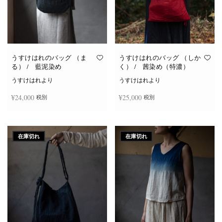
うすけはれのバッグ （ま
うすけはれのバッグ （しか
る） / 藍泥染め
く） / 茜染め（特濃）
うすけはれより
うすけはれより
¥
24,000
¥
25,000
税別
税別
続きを読む
続きを読む
在庫切れ
在庫切れ