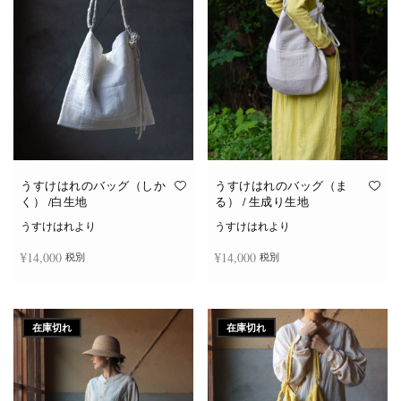
き
ま
す
うすけはれのバッグ（しか
うすけはれのバッグ（ま
く） /白生地
る） / 生成り生地
うすけはれより
うすけはれより
¥
14,000
¥
14,000
税別
税別
お買い物カゴに追加
お買い物カゴに追加
在庫切れ
在庫切れ