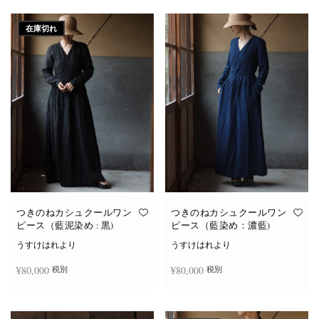
続きを読む
続きを読む
在庫切れ
つきのねカシュクールワン
つきのねカシュクールワン
ピース（藍泥染め : 黒)
ピース（藍染め：濃藍)
うすけはれより
うすけはれより
¥
80,000
¥
80,000
税別
税別
続きを読む
お買い物カゴに追加