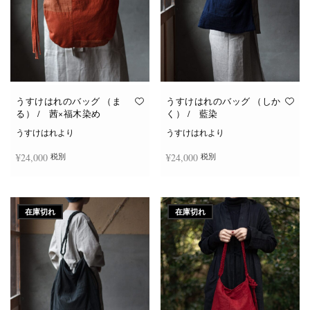
うすけはれのバッグ （ま
うすけはれのバッグ （しか
る） / 茜×福木染め
く） / 藍染
うすけはれより
うすけはれより
¥
24,000
¥
24,000
税別
税別
続きを読む
続きを読む
在庫切れ
在庫切れ