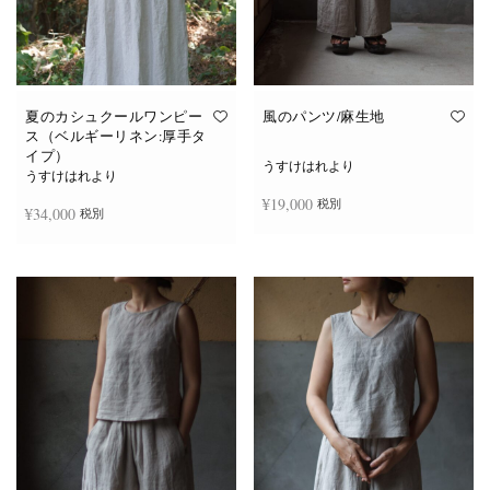
夏のカシュクールワンピー
風のパンツ/麻生地
ス（ベルギーリネン:厚手タ
イプ）
うすけはれより
うすけはれより
¥
19,000
税別
¥
34,000
税別
お買い物カゴに追加
続きを読む