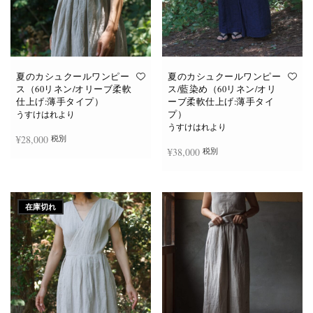
夏のカシュクールワンピー
夏のカシュクールワンピー
ス（60リネン/オリーブ柔軟
ス/藍染め（60リネン/オリ
仕上げ:薄手タイプ）
ーブ柔軟仕上げ:薄手タイ
プ）
うすけはれより
うすけはれより
¥
28,000
税別
¥
38,000
税別
お買い物カゴに追加
続きを読む
在庫切れ