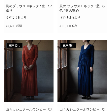
風のブラウス Uネック / 生
風の ブラウス Uネック / 藍
成り
色 / 藍の染め
うすけはれより
うすけはれより
¥
8,600
¥
11,000
税別
税別
続きを読む
お買い物カゴに追加
在庫切れ
在庫切れ
山々カシュクールワンピー
山々カシュクールワンピー