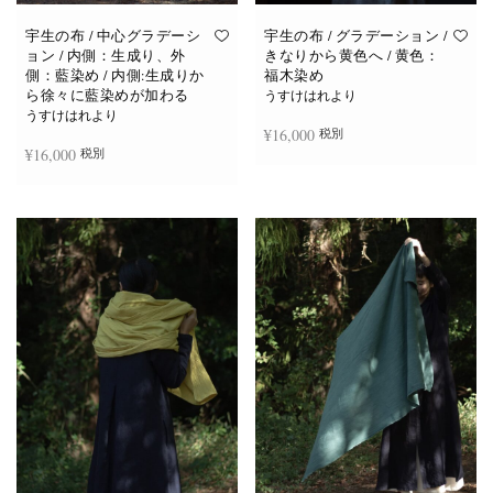
宇生の布 / 中心グラデーシ
宇生の布 / グラデーション /
ョン / 内側：生成り、外
きなりから黄色へ / 黄色：
側：藍染め / 内側:生成りか
福木染め
ら徐々に藍染めが加わる
うすけはれより
うすけはれより
¥
16,000
税別
¥
16,000
税別
お買い物カゴに追加
続きを読む