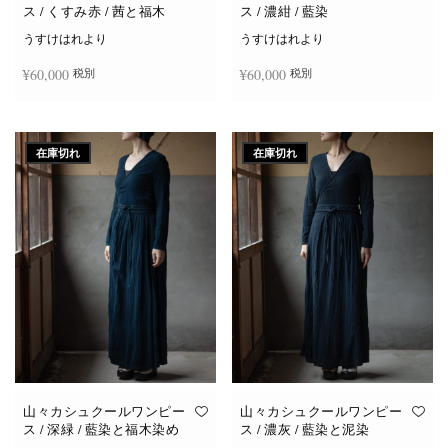
ス / くすみ赤 / 茜と福木
ス / 濃紺 / 藍染
うすけはれより
うすけはれより
¥
60,000
¥
60,000
税別
税別
続きを読む
続きを読む
在庫切れ
在庫切れ
山々カシュクールワンピー
山々カシュクールワンピー
ス / 深緑 / 藍染と福木染め
ス / 濃灰 / 藍染と泥染