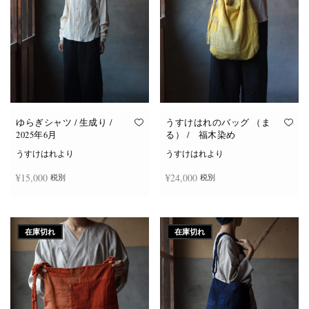
ゆらぎシャツ / 生成り /
うすけはれのバッグ （ま
2025年6月
る） / 福木染め
うすけはれより
うすけはれより
¥
15,000
¥
24,000
税別
税別
続きを読む
続きを読む
在庫切れ
在庫切れ