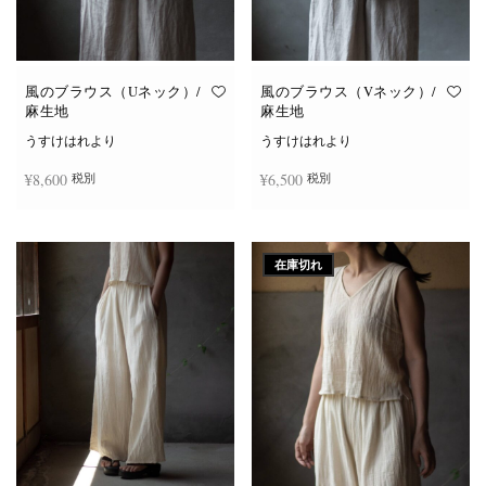
風のブラウス（Uネック）/
風のブラウス（Vネック）/
麻生地
麻生地
うすけはれより
うすけはれより
¥
8,600
¥
6,500
税別
税別
こ
こ
オプションを選択
オプションを選択
の
の
商
商
在庫切れ
品
品
に
に
は
は
複
複
数
数
の
の
バ
バ
リ
リ
エ
エ
ー
ー
シ
シ
ョ
ョ
ン
ン
が
が
あ
あ