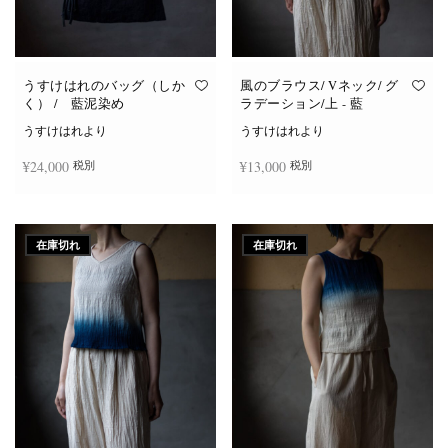
うすけはれのバッグ（しか
風のブラウス/ Vネック/ グ
く） / 藍泥染め
ラデーション/上 - 藍
うすけはれより
うすけはれより
¥
24,000
¥
13,000
税別
税別
続きを読む
続きを読む
在庫切れ
在庫切れ