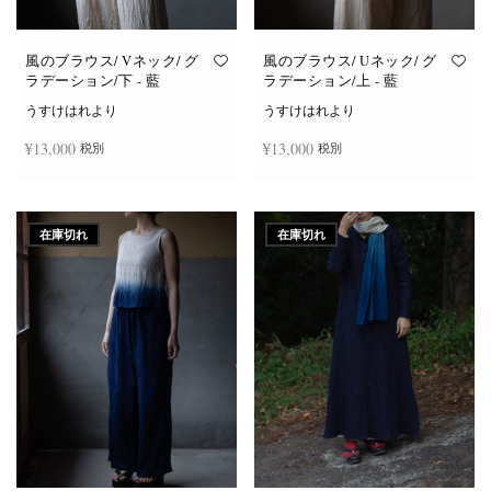
風のブラウス/ Vネック/ グ
風のブラウス/ Uネック/ グ
ラデーション/下 - 藍
ラデーション/上 - 藍
うすけはれより
うすけはれより
¥
13,000
¥
13,000
税別
税別
続きを読む
続きを読む
在庫切れ
在庫切れ