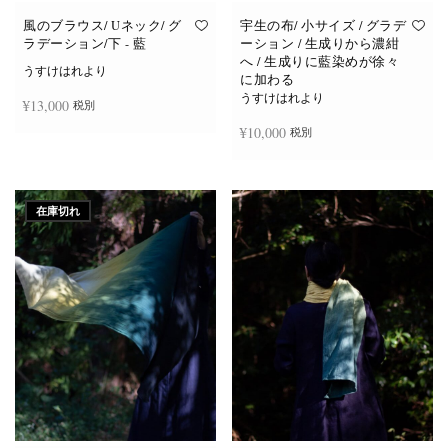
風のブラウス/ Uネック/ グ
宇生の布/ 小サイズ / グラデ
ラデーション/下 - 藍
ーション / 生成りから濃紺
へ / 生成りに藍染めが徐々
うすけはれより
に加わる
うすけはれより
¥
13,000
税別
¥
10,000
税別
続きを読む
続きを読む
在庫切れ