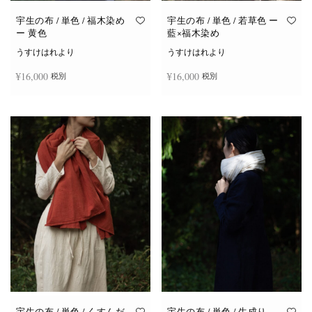
宇生の布 / 単色 / 福木染め
宇生の布 / 単色 / 若草色 ー
ー 黄色
藍×福木染め
うすけはれより
うすけはれより
¥
16,000
¥
16,000
税別
税別
お買い物カゴに追加
お買い物カゴに追加
宇生の布 / 単色 / くすんだ
宇生の布 / 単色 / 生成り