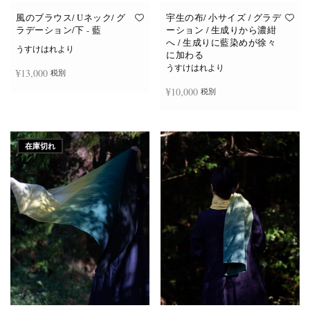
風のブラウス/ Uネック/ グ
宇生の布/ 小サイズ / グラデ
ラデーション/下 - 藍
ーション / 生成りから濃紺
へ / 生成りに藍染めが徐々
うすけはれより
に加わる
うすけはれより
¥
13,000
税別
¥
10,000
税別
続きを読む
続きを読む
在庫切れ