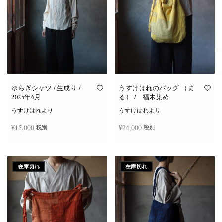
ゆらぎシャツ / 生成り /
うすけはれのバッグ （ま
2025年6月
る） / 福木染め
うすけはれより
うすけはれより
¥
15,000
¥
24,000
税別
税別
続きを読む
続きを読む
在庫切れ
在庫切れ