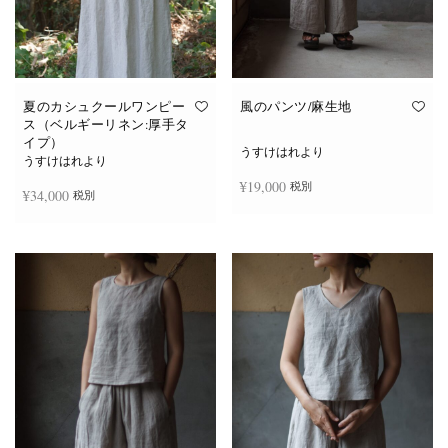
夏のカシュクールワンピー
風のパンツ/麻生地
ス（ベルギーリネン:厚手タ
イプ）
うすけはれより
うすけはれより
¥
19,000
税別
¥
34,000
税別
続きを読む
続きを読む