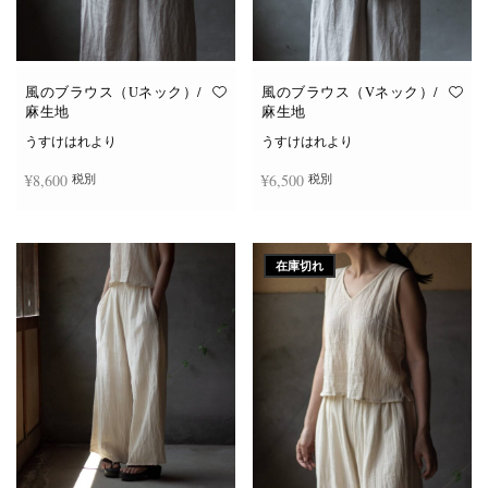
風のブラウス（Uネック）/
風のブラウス（Vネック）/
麻生地
麻生地
うすけはれより
うすけはれより
¥
8,600
¥
6,500
税別
税別
こ
こ
オプションを選択
オプションを選択
の
の
商
商
在庫切れ
品
品
に
に
は
は
複
複
数
数
の
の
バ
バ
リ
リ
エ
エ
ー
ー
シ
シ
ョ
ョ
ン
ン
が
が
あ
あ