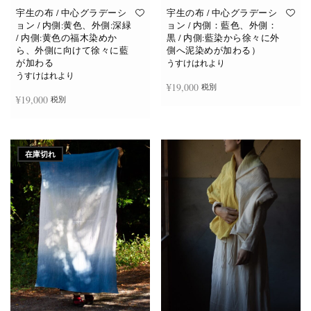
宇生の布 / 中心グラデーシ
宇生の布 / 中心グラデーシ
ョン / 内側:黄色、外側:深緑
ョン / 内側：藍色、外側：
/ 内側:黄色の福木染めか
黒 / 内側:藍染から徐々に外
ら、外側に向けて徐々に藍
側へ泥染めが加わる）
が加わる
うすけはれより
うすけはれより
¥
19,000
税別
¥
19,000
税別
お買い物カゴに追加
お買い物カゴに追加
在庫切れ