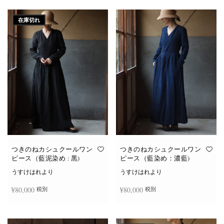
続きを読む
続きを読む
在庫切れ
つきのねカシュクールワン
つきのねカシュクールワン
ピース（藍泥染め : 黒)
ピース（藍染め：濃藍)
うすけはれより
うすけはれより
¥
80,000
¥
80,000
税別
税別
続きを読む
お買い物カゴに追加