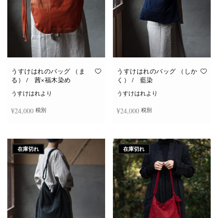
うすけはれのバッグ （ま
うすけはれのバッグ （しか
る） / 茜×福木染め
く） / 藍染
うすけはれより
うすけはれより
¥
24,000
¥
24,000
税別
税別
続きを読む
続きを読む
在庫切れ
在庫切れ