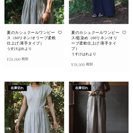
夏のカシュクールワンピー
夏のカシュクールワンピー
ス（60リネン/オリーブ柔軟
ス/藍染め（60リネン/オリ
仕上げ:薄手タイプ）
ーブ柔軟仕上げ:薄手タイ
プ）
うすけはれより
うすけはれより
¥
28,000
税別
¥
38,000
税別
お買い物カゴに追加
続きを読む
在庫切れ
在庫切れ