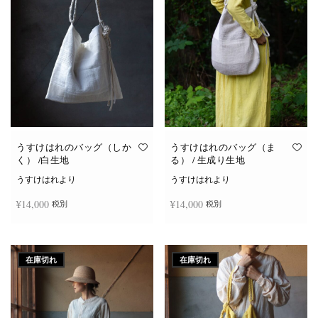
き
ま
す
うすけはれのバッグ（しか
うすけはれのバッグ（ま
く） /白生地
る） / 生成り生地
うすけはれより
うすけはれより
¥
14,000
¥
14,000
税別
税別
お買い物カゴに追加
お買い物カゴに追加
在庫切れ
在庫切れ