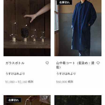
在庫切れ
ガラスボトル
山中着コート（藍染め：濃
藍)
うすけはれより
うすけはれより
価格
¥
1,080
–
¥
2,160
¥
60,000
税別
税別
帯:
こ
¥1,080
オプションを選択
続きを読む
の
商
–
在庫切れ
品
¥2,160
に