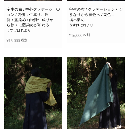
宇生の布 / 中心グラデーシ
宇生の布 / グラデーション /
ョン / 内側：生成り、外
きなりから黄色へ / 黄色：
側：藍染め / 内側:生成りか
福木染め
ら徐々に藍染めが加わる
うすけはれより
うすけはれより
¥
16,000
税別
¥
16,000
税別
お買い物カゴに追加
続きを読む