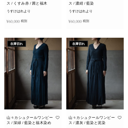
ス / くすみ赤 / 茜と福木
ス / 濃紺 / 藍染
うすけはれより
うすけはれより
¥
60,000
¥
60,000
税別
税別
続きを読む
続きを読む
在庫切れ
在庫切れ
山々カシュクールワンピー
山々カシュクールワンピー
ス / 深緑 / 藍染と福木染め
ス / 濃灰 / 藍染と泥染