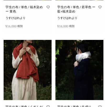
宇生の布 / 単色 / 福木染め
宇生の布 / 単色 / 若草色 ー
ー 黄色
藍×福木染め
うすけはれより
うすけはれより
¥
16,000
¥
16,000
税別
税別
お買い物カゴに追加
お買い物カゴに追加
宇生の布 / 単色 / くすんだ
宇生の布 / 単色 / 生成り