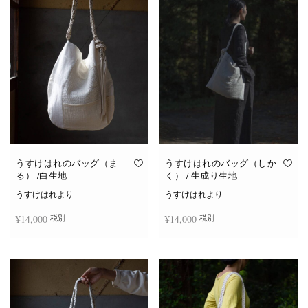
は
複
数
の
バ
リ
エ
ー
シ
ョ
ン
が
あ
り
ま
す。
オ
うすけはれのバッグ（ま
うすけはれのバッグ（しか
プ
る） /白生地
く） / 生成り生地
シ
ョ
うすけはれより
うすけはれより
ン
は
¥
14,000
¥
14,000
税別
税別
商
品
ペ
ー
続きを読む
お買い物カゴに追加
ジ
か
ら
選
択
で