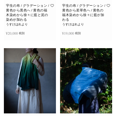
宇生の布 / グラデーション /
宇生の布 / グラデーション /
黄色から黒色へ / 黄色の福
黄色から若草色へ / 黄色の
木染めから徐々に藍と泥の
福木染めから徐々に藍が加
染めが加わる
わる
うすけはれより
うすけはれより
¥
20,000
¥
19,000
税別
税別
続きを読む
お買い物カゴに追加