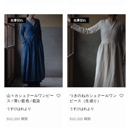
続きを読む
続きを読む
在庫切れ
在庫切れ
山々カシュクールワンピー
つきのねカシュクールワン
ス / 薄い藍色 / 藍染
ピース（生成り）
うすけはれより
うすけはれより
¥
60,000
¥
60,000
税別
税別