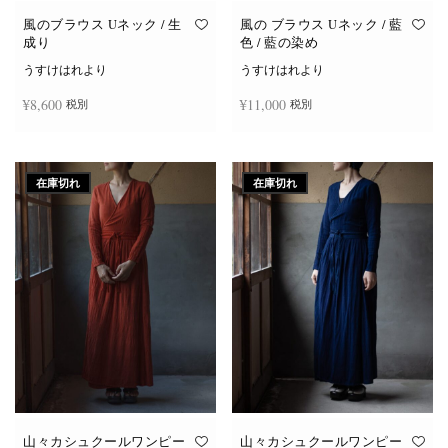
風のブラウス Uネック / 生
風の ブラウス Uネック / 藍
成り
色 / 藍の染め
うすけはれより
うすけはれより
¥
8,600
¥
11,000
税別
税別
続きを読む
お買い物カゴに追加
在庫切れ
在庫切れ
山々カシュクールワンピー
山々カシュクールワンピー