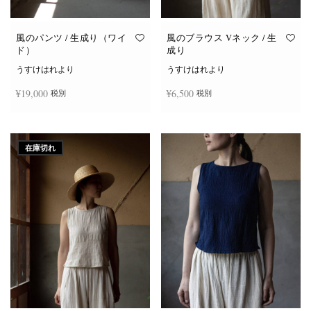
り
り
ま
ま
す。
す。
オ
オ
風のパンツ / 生成り（ワイ
風のブラウス Vネック / 生
プ
プ
ド）
成り
シ
シ
ョ
ョ
うすけはれより
うすけはれより
ン
ン
は
は
¥
19,000
¥
6,500
税別
税別
商
商
品
品
ペ
ペ
ー
ー
お買い物カゴに追加
続きを読む
ジ
ジ
か
か
在庫切れ
ら
ら
選
選
択
択
で
で
き
き
ま
ま
す
す