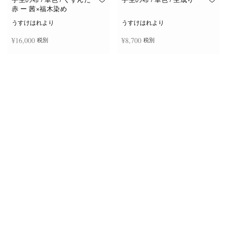
赤 ー 茜×福木染め
うすけはれより
うすけはれより
¥
16,000
¥
8,700
税別
税別
お買い物カゴに追加
お買い物カゴに追加