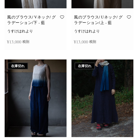
風のブラウス/ Vネック/ グ
風のブラウス/ Uネック/ グ
ラデーション/下 - 藍
ラデーション/上 - 藍
うすけはれより
うすけはれより
¥
13,000
¥
13,000
税別
税別
続きを読む
続きを読む
在庫切れ
在庫切れ