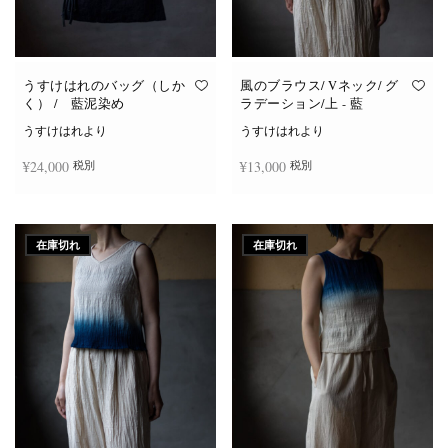
うすけはれのバッグ（しか
風のブラウス/ Vネック/ グ
く） / 藍泥染め
ラデーション/上 - 藍
うすけはれより
うすけはれより
¥
24,000
¥
13,000
税別
税別
続きを読む
続きを読む
在庫切れ
在庫切れ