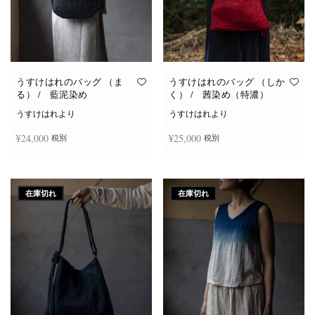
うすけはれのバッグ （ま
うすけはれのバッグ （しか
る） / 藍泥染め
く） / 茜染め（特濃）
うすけはれより
うすけはれより
¥
24,000
¥
25,000
税別
税別
続きを読む
続きを読む
在庫切れ
在庫切れ