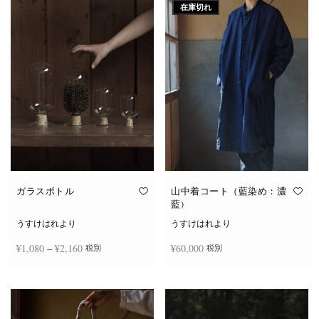
在庫切れ
ガラスボトル
山中着コート（藍染め：濃
藍)
うすけはれより
うすけはれより
価格
¥
1,080
–
¥
2,160
¥
60,000
税別
税別
帯:
こ
¥1,080
オプションを選択
続きを読む
の
商
–
品
¥2,160
に