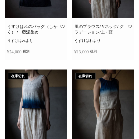
うすけはれのバッグ（しか
風のブラウス/ Vネック/ グ
く） / 藍泥染め
ラデーション/上 - 藍
うすけはれより
うすけはれより
¥
24,000
¥
13,000
税別
税別
続きを読む
続きを読む
在庫切れ
在庫切れ