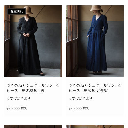
続きを読む
続きを読む
在庫切れ
つきのねカシュクールワン
つきのねカシュクールワン
ピース（藍泥染め : 黒)
ピース（藍染め：濃藍)
うすけはれより
うすけはれより
¥
80,000
¥
80,000
税別
税別
続きを読む
お買い物カゴに追加