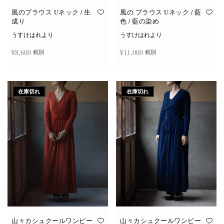
風のブラウス Uネック / 生
風の ブラウス Uネック / 藍
成り
色 / 藍の染め
うすけはれより
うすけはれより
¥
8,600
¥
11,000
税別
税別
続きを読む
お買い物カゴに追加
在庫切れ
在庫切れ
山々カシュクールワンピー
山々カシュクールワンピー