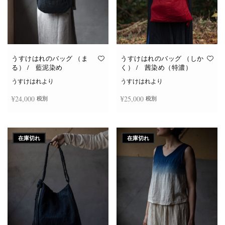
うすけはれのバッグ （ま
うすけはれのバッグ （しか
る） / 藍泥染め
く） / 茜染め（特濃）
うすけはれより
うすけはれより
¥
24,000
¥
25,000
税別
税別
続きを読む
続きを読む
在庫切れ
在庫切れ