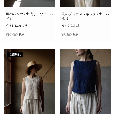
り
り
ま
ま
す。
す。
オ
オ
風のパンツ / 生成り（ワイ
風のブラウス Vネック / 生
プ
プ
ド）
成り
シ
シ
ョ
ョ
うすけはれより
うすけはれより
ン
ン
は
は
¥
19,000
¥
6,500
税別
税別
商
商
品
品
ペ
ペ
ー
ー
お買い物カゴに追加
続きを読む
ジ
ジ
か
か
在庫切れ
ら
ら
選
選
択
択
で
で
き
き
ま
ま
す
す