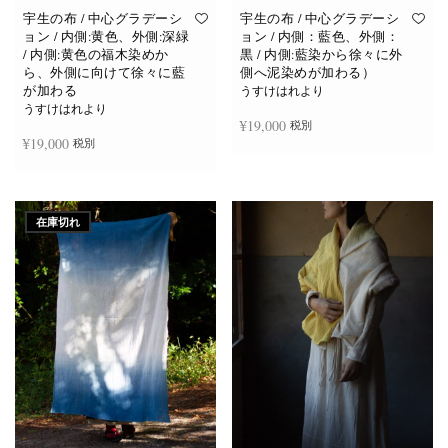
宇生の布 / 中心グラデーシ
宇生の布 / 中心グラデーシ
ョン / 内側:黄色、外側:深緑
ョン / 内側：藍色、外側：
/ 内側:黄色の福木染めか
黒 / 内側:藍染から徐々に外
ら、外側に向けて徐々に藍
側へ泥染めが加わる）
が加わる
うすけはれより
うすけはれより
¥
19,000
税別
¥
19,000
税別
お買い物カゴに追加
お買い物カゴに追加
在庫切れ