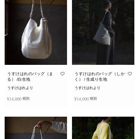
は
複
数
の
バ
リ
エ
ー
シ
ョ
ン
が
あ
り
ま
す。
オ
うすけはれのバッグ（ま
うすけはれのバッグ（しか
プ
る） /白生地
く） / 生成り生地
シ
ョ
うすけはれより
うすけはれより
ン
は
¥
14,000
¥
14,000
税別
税別
商
品
ペ
ー
お買い物カゴに追加
お買い物カゴに追加
ジ
か
ら
選
択
で