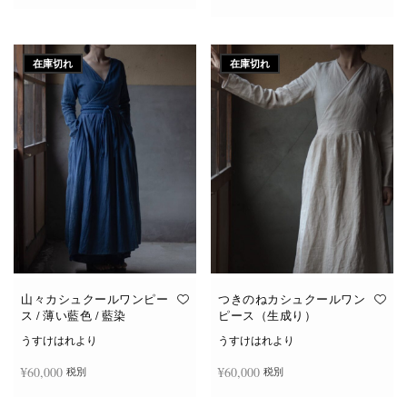
続きを読む
続きを読む
在庫切れ
在庫切れ
山々カシュクールワンピー
つきのねカシュクールワン
ス / 薄い藍色 / 藍染
ピース（生成り）
うすけはれより
うすけはれより
¥
60,000
¥
60,000
税別
税別