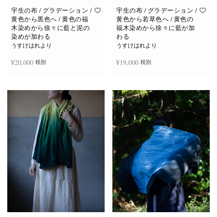
宇生の布 / グラデーション /
宇生の布 / グラデーション /
黄色から黒色へ / 黄色の福
黄色から若草色へ / 黄色の
木染めから徐々に藍と泥の
福木染めから徐々に藍が加
染めが加わる
わる
うすけはれより
うすけはれより
¥
20,000
¥
19,000
税別
税別
続きを読む
お買い物カゴに追加