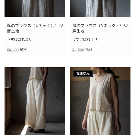
風のブラウス（Uネック）/
風のブラウス（Vネック）/
麻生地
麻生地
うすけはれより
うすけはれより
¥
8,600
¥
6,500
税別
税別
こ
こ
オプションを選択
オプションを選択
の
の
商
商
在庫切れ
品
品
に
に
は
は
複
複
数
数
の
の
バ
バ
リ
リ
エ
エ
ー
ー
シ
シ
ョ
ョ
ン
ン
が
が
あ
あ