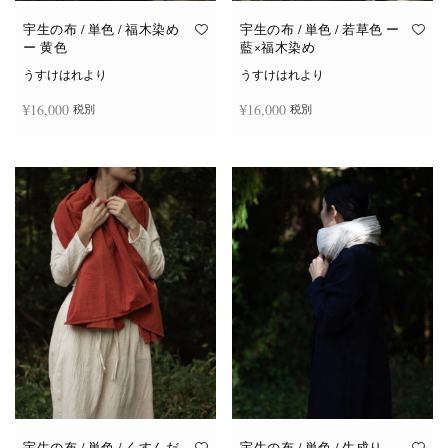
宇生の布 / 単色 / 福木染め
宇生の布 / 単色 / 若草色 ー
ー 黄色
藍×福木染め
うすけはれより
うすけはれより
¥
16,000
¥
16,000
税別
税別
お買い物カゴに追加
お買い物カゴに追加
宇生の布 / 単色 / くすんだ
宇生の布 / 単色 / 生成り