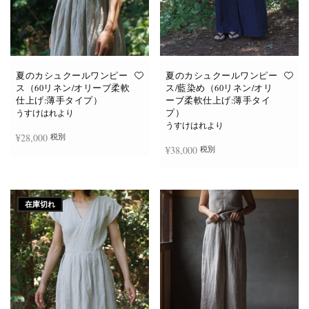
夏のカシュクールワンピー
夏のカシュクールワンピー
ス（60リネン/オリーブ柔軟
ス/藍染め（60リネン/オリ
仕上げ:薄手タイプ）
ーブ柔軟仕上げ:薄手タイ
プ）
うすけはれより
うすけはれより
¥
28,000
税別
¥
38,000
税別
お買い物カゴに追加
続きを読む
在庫切れ