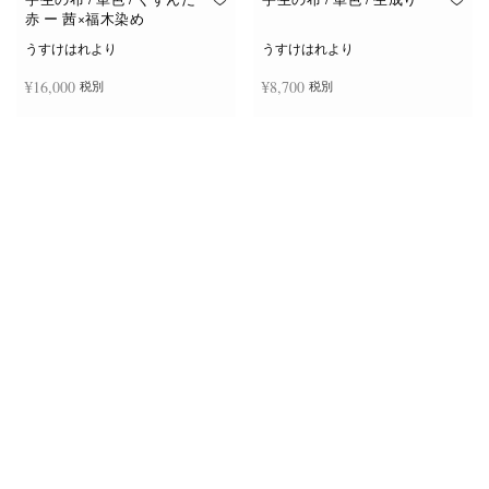
赤 ー 茜×福木染め
うすけはれより
うすけはれより
¥
16,000
¥
8,700
税別
税別
お買い物カゴに追加
お買い物カゴに追加