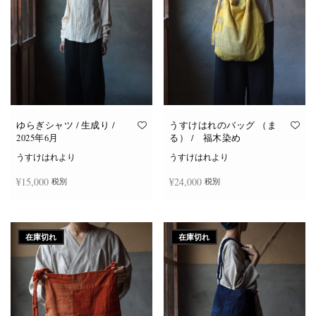
ゆらぎシャツ / 生成り /
うすけはれのバッグ （ま
2025年6月
る） / 福木染め
うすけはれより
うすけはれより
¥
15,000
¥
24,000
税別
税別
続きを読む
続きを読む
在庫切れ
在庫切れ