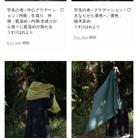
宇生の布 / 中心グラデーシ
宇生の布 / グラデーション /
ョン / 内側：生成り、外
きなりから黄色へ / 黄色：
側：藍染め / 内側:生成りか
福木染め
ら徐々に藍染めが加わる
うすけはれより
うすけはれより
¥
16,000
税別
¥
16,000
税別
お買い物カゴに追加
続きを読む