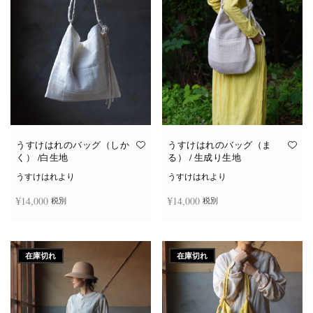
き
ま
す
うすけはれのバッグ（しか
うすけはれのバッグ（ま
く） /白生地
る） / 生成り生地
うすけはれより
うすけはれより
¥
14,000
¥
14,000
税別
税別
お買い物カゴに追加
お買い物カゴに追加
在庫切れ
在庫切れ