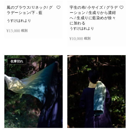
風のブラウス/ Uネック/ グ
宇生の布/ 小サイズ / グラデ
ラデーション/下 - 藍
ーション / 生成りから濃紺
へ / 生成りに藍染めが徐々
うすけはれより
に加わる
うすけはれより
¥
13,000
税別
¥
10,000
税別
続きを読む
続きを読む
在庫切れ