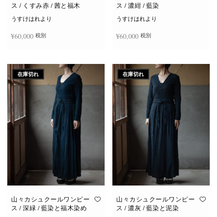
ス / くすみ赤 / 茜と福木
ス / 濃紺 / 藍染
うすけはれより
うすけはれより
¥
60,000
¥
60,000
税別
税別
続きを読む
続きを読む
在庫切れ
在庫切れ
山々カシュクールワンピー
山々カシュクールワンピー
ス / 深緑 / 藍染と福木染め
ス / 濃灰 / 藍染と泥染