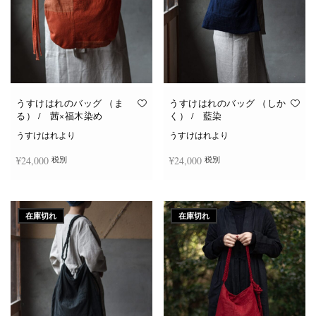
うすけはれのバッグ （ま
うすけはれのバッグ （しか
る） / 茜×福木染め
く） / 藍染
うすけはれより
うすけはれより
¥
24,000
¥
24,000
税別
税別
続きを読む
続きを読む
在庫切れ
在庫切れ