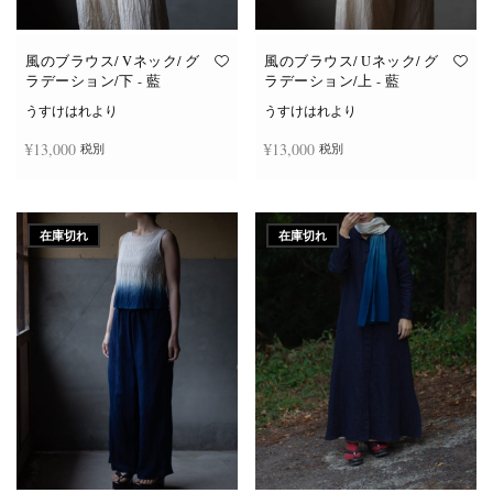
風のブラウス/ Vネック/ グ
風のブラウス/ Uネック/ グ
ラデーション/下 - 藍
ラデーション/上 - 藍
うすけはれより
うすけはれより
¥
13,000
¥
13,000
税別
税別
続きを読む
続きを読む
在庫切れ
在庫切れ